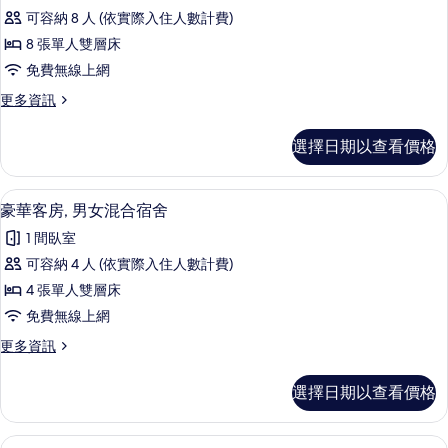
共
的
相
可容納 8 人 (依實際入住人數計費)
用
詳
片
8 張單人雙層床
情
宿
免費無線上網
舍,
更
更多資訊
男
多
女
共
選擇日期以查看價格
用
混
宿
合
舍,
免費無線上網、床單
顯
3
男
豪華客房, 男女混合宿舍
宿
示
女
舍
1 間臥室
混
豪
合
的
可容納 4 人 (依實際入住人數計費)
華
宿
所
4 張單人雙層床
舍
客
的
有
免費無線上網
房,
詳
相
更
更多資訊
情
男
多
片
女
豪
選擇日期以查看價格
華
混
客
合
房,
免費無線上網、床單
顯