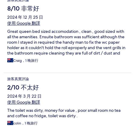
旅客真實評論
8/10 非常好
2024 年 12 月 25 日
使用 Google 翻譯
Great queen bed sized accomodation , clean , good sized with
all the amenities. Ensuite bathroom was sufficient although the
room I stayed in required the handy man to fix the wc paper
holder as it couldn't hold the roll eproperly and the vent grills in
the bathroom require cleaning they are full of dirt / dust and
grime and while these are up high out of eyesight, it reflects
Craig，1 晚旅行
poorly on the overall aesthetic I'm sure management are trying
to upheld !
旅客真實評論
2/10 不太好
2024 年 3 月 22 日
使用 Google 翻譯
The toilet was dirty, money for value , poor small room no tea
and coffee no fridge, toilet was dirty .
colin，1 晚旅行