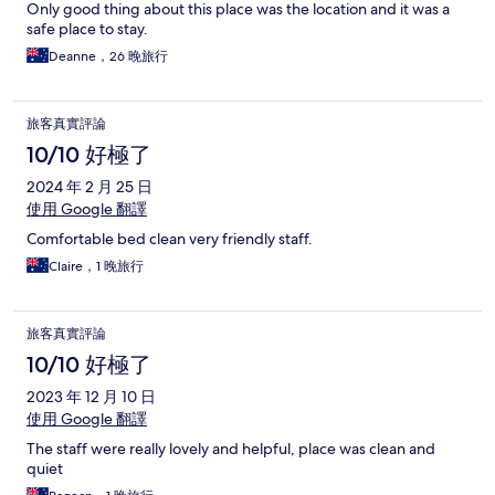
Only good thing about this place was the location and it was a
safe place to stay.
Deanne，26 晚旅行
旅客真實評論
10/10 好極了
2024 年 2 月 25 日
使用 Google 翻譯
Comfortable bed clean very friendly staff.
Claire，1 晚旅行
旅客真實評論
10/10 好極了
2023 年 12 月 10 日
使用 Google 翻譯
The staff were really lovely and helpful, place was clean and
quiet