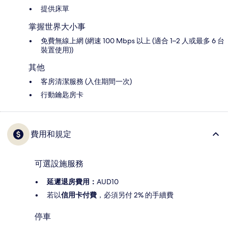
提供床單
掌握世界大小事
免費無線上網 (網速 100 Mbps 以上 (適合 1–2 人或最多 6 台
裝置使用))
其他
客房清潔服務 (入住期間一次)
行動鑰匙房卡
費用和規定
可選設施服務
延遲退房費用：
AUD10
若以
信用卡付費
，必須另付 2% 的手續費
停車