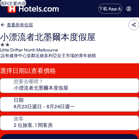
跳到主要內容
下載 App
查看所有住宿
小漂流者北墨爾本度假屋
2.0
Little Drifter North Melbourne
星
設有健身中心並鄰近維多利亞女王市場的青年旅館
級
住
選擇日期以查看價格
宿
想要去哪裡？
日期
旅客