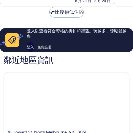
格
8 月 23 日 - 8 月 24 日
務
墨
非
不
為
式
爾
常
錯
NT$2,255
比較類似住宿
公
本
好，
哦，
寓
1,004
1,070
帕
則
則
克
評
評
登入以查看符合資格的折扣和禮遇。玩越多，獎勵就越
維
論
論
多！
爾
登入
免費註冊
鄰近地區資訊
78 Howard St, North Melbourne, VIC, 3051