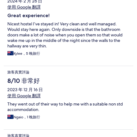
2024 年 2 月 26 日
使用 Google 翻譯
Great experience!
Nicest hostel I’ve stayed in! Very clean and well managed.
Would stay here again. Only downside is that the bathroom
doors make a lot of noise when you open them so that would
wake me up in the middle of the night since the walls to the
hallway are very thin.
Kylee，5 晚旅行
旅客真實評論
8/10 非常好
2023 年 12 月 16 日
使用 Google 翻譯
They went out of their way to help me with a suitable non std
accommodation.
Ngaio，1 晚旅行
旅客真實評論