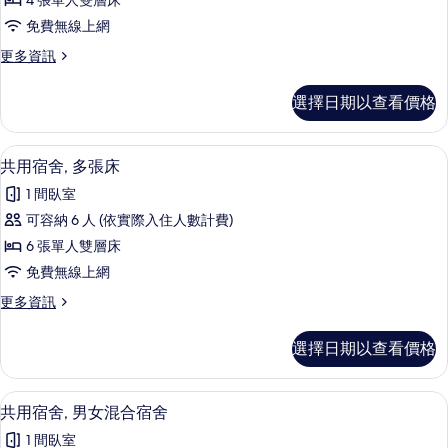
4 張單人雙層床
僅
免費無線上網
限
更
更多資訊
女
多
士
客
選擇日期以查看價格
房,
的
僅
所
限
免費無線上網、床單
顯
6
女
共用宿舍, 多張床
有
示
士
相
1 間臥室
的
共
詳
片
可容納 6 人 (依實際入住人數計費)
用
情
6 張單人雙層床
宿
免費無線上網
舍,
更
更多資訊
多
多
張
共
選擇日期以查看價格
用
床
宿
的
舍,
免費無線上網、床單
顯
4
多
共用宿舍, 男女混合宿舍
所
示
張
有
1 間臥室
床