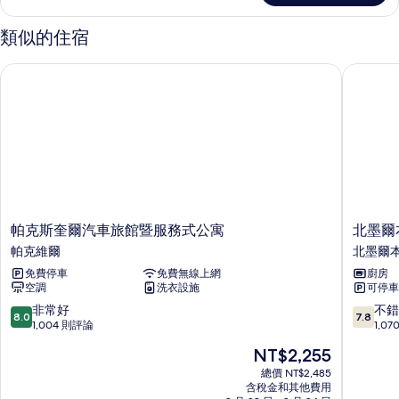
混
客
合
房,
類似的住宿
男
宿
女
帕克斯奎爾汽車旅館暨服務式公寓
北墨爾本
舍
混
合
的
宿
所
舍
的
有
詳
相
情
片
帕
北
帕克斯奎爾汽車旅館暨服務式公寓
北墨爾
克
墨
帕克維爾
北墨爾
斯
爾
免費停車
免費無線上網
廚房
奎
本
空調
洗衣設施
可停車
爾
凱
汽
藝
8.0
7.8
非常好
不錯
8.0
7.8
車
公
分，
分，
1,004 則評論
1,0
旅
寓
滿
滿
現
NT$2,255
館
飯
分
分
在
暨
店
10
10
總價 NT$2,485
價
服
含稅金和其他費用
北
分，
分，