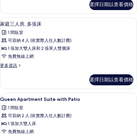
單
雙
選擇日期以查看價格
床
人
房,
床
2
家庭三人房, 多張床 | 免費無線上網、
顯
3
張
的
家庭三人房, 多張床
示
單
所
1 間臥室
人
家
有
床
可容納 4 人 (依實際入住人數計費)
庭
的
相
1 張加大雙人床和 2 張單人雙層床
詳
三
片
情
免費無線上網
人
更
更多資訊
房,
多
多
家
選擇日期以查看價格
庭
張
三
床
人
Queen Apartment Suite with Pa
顯
6
房,
Queen Apartment Suite with Patio
的
示
多
所
1 間臥室
張
Queen
床
有
可容納 2 人 (依實際入住人數計費)
Apartment
的
相
1 張加大雙人床
Suite
詳
情
片
免費無線上網
with