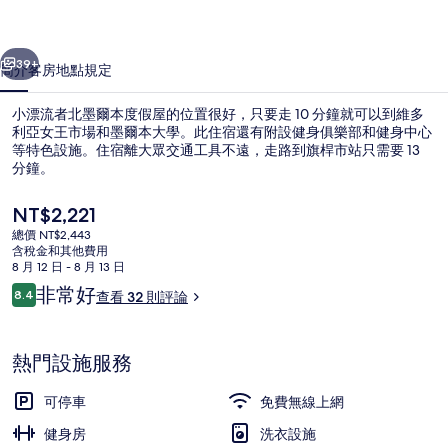
爾
一個
下一個
本
39+
簡介
客房
地點
規定
度
小漂流者北墨爾本度假屋的位置很好，只要走 10 分鐘就可以到維多
假
利亞女王市場和墨爾本大學。此住宿還有附設健身俱樂部和健身中心
等特色設施。住宿離大眾交通工具不遠，走路到旗桿市站只需要 13
屋
分鐘。
的
目
NT$2,221
相
前
總價 NT$2,443
的
片
含稅金和其他費用
價
8 月 12 日 - 8 月 13 日
頂樓露台
集
格
評
非常好
8.4
查看 32 則評論
是
8.4 分，滿分 10 分，
論
NT$2,221
熱門設施服務
可停車
免費無線上網
健身房
洗衣設施