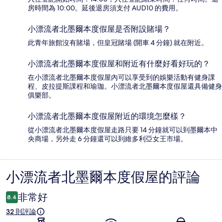
房時間為 10:00。延後退房須支付 AUD10 的費用。
小漂流者北墨爾本度假屋是否附設賭場？
此青年旅館沒有賭場，但皇冠賭場 (開車 4 分鐘) 就在附近。
小漂流者北墨爾本度假屋和附近有什麼好看好玩的？
在小漂流者北墨爾本度假屋內可以享受到的娛樂活動有健身課
程、皮拉提斯課程和瑜珈。小漂流者北墨爾本度假屋還具備健身
俱樂部。
小漂流者北墨爾本度假屋附近的環境怎麼樣？
從小漂流者北墨爾本度假屋走路只要 14 分鐘就可以到墨爾本中
央商場，另外走 6 分鐘還可以到維多利亞女王市場。
小漂流者北墨爾本度假屋的評論
評
論
非常好
8.4
32 則評論