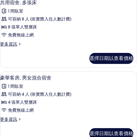
4
男
共用宿舍, 多張床
宿
示
女
舍
1 間臥室
混
共
合
的
可容納 8 人 (依實際入住人數計費)
用
宿
所
8 張單人雙層床
舍
宿
的
有
免費無線上網
舍,
詳
相
更
更多資訊
情
多
多
片
張
共
選擇日期以查看價格
用
床
宿
的
舍,
免費無線上網、床單
顯
3
多
豪華客房, 男女混合宿舍
所
示
張
有
1 間臥室
床
豪
的
相
可容納 4 人 (依實際入住人數計費)
華
詳
片
4 張單人雙層床
情
客
免費無線上網
房,
更
更多資訊
男
多
女
豪
選擇日期以查看價格
華