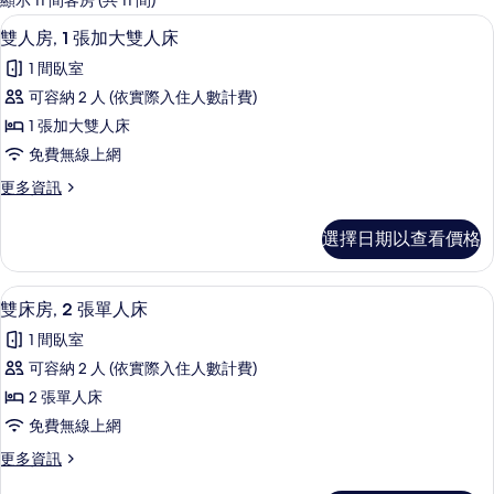
顯示 11 間客房 (共 11 間)
客
雙人房, 1 張加大雙人床 | 免費無線上
顯
4
雙人房, 1 張加大雙人床
房
示
篩
1 間臥室
雙
選
可容納 2 人 (依實際入住人數計費)
人
條
1 張加大雙人床
房,
件
免費無線上網
1
更
更多資訊
張
多
加
雙
選擇日期以查看價格
人
大
房,
雙
1
雙床房, 2 張單人床 | 免費無線上網、床
顯
3
張
人
雙床房, 2 張單人床
示
加
床
1 間臥室
大
雙
的
雙
可容納 2 人 (依實際入住人數計費)
床
人
所
2 張單人床
床
房,
有
的
免費無線上網
2
詳
相
更
更多資訊
情
張
多
片