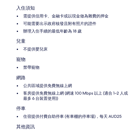
入住須知
需提供信用卡、金融卡或以現金做為雜費的押金
可能需要出示政府核發且附有照片的證件
辦理入住手續的最低年齡為 18 歲
兒童
不提供嬰兒床
寵物
禁帶寵物
網路
公共區域提供免費無線上網
客房提供免費無線上網 (網速 100 Mbps 以上 (適合 1–2 人或
最多 6 台裝置使用))
停車
住宿提供付費自助停車 (有車棚的停車場)，每天 AUD25
其他資訊