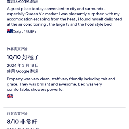
使用 Google 翻譯
A great place to stay convenient to city and surrounds -
especially Queen Vic market I was pleasantly surprised with my
accomodation escaping from the heat , i found myself delighted
at the air conditioning , the large tv and the hotel style bed
Craig，1 晚旅行
旅客真實評論
10/10 好極了
2024 年 3 月 18 日
使用 Google 翻譯
Property was very clean, staff very friendly including tais and
grace. They was brilliant and awesome. Bed was very
comfortable, showers powerful.
旅客真實評論
8/10 非常好