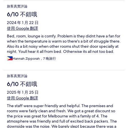
旅客真實評論
6/10 不錯哦
2024 年 1 月 22 日
使用 Google 翻譯
Bed, room, lounge is comfy. Problem is they didnt have a fan for
when the temperature is warm so there's a bit of struggle there.
Also its a bit noisy when other rooms shut their door specially at
night. Youll hear it all from bed. Otherwise its all not too bad.
Hannah Zipporah，7 晚旅行
旅客真實評論
6/10 不錯哦
2025 年 1 月 25 日
使用 Google 翻譯
The staff were super friendly and helpful. The premises and
rooms were fairly clean and fresh. We got a great discount so
the price was great for Melbourne with a family of 4. The
atmosphere was friendly and full of excited back packers. The
downside was the noise. We barely slept because there was a