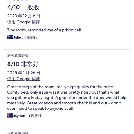
4/10 一般般
2023 年 12 月 6 日
使用 Google 翻譯
Tiny room, reminded me of a prison cell
Julie，1 晚旅行
旅客真實評論
8/10 非常好
2025 年 1 月 26 日
使用 Google 翻譯
Great design of the room, really high quality for the price.
Comfy bed, only issue was it was pretty noisy but that’s what
you get on a Friday night. A gap filler under the door would help
massively. Great location and smooth check in and out - don’t
even need to speak to anyone at all.
Jayden，1 晚旅行