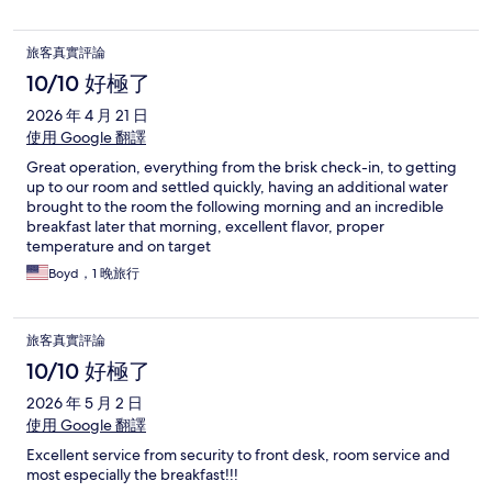
旅客真實評論
10/10 好極了
2026 年 4 月 21 日
使用 Google 翻譯
Great operation, everything from the brisk check-in, to getting
up to our room and settled quickly, having an additional water
brought to the room the following morning and an incredible
breakfast later that morning, excellent flavor, proper
temperature and on target
Boyd，1 晚旅行
旅客真實評論
10/10 好極了
2026 年 5 月 2 日
使用 Google 翻譯
Excellent service from security to front desk, room service and
most especially the breakfast!!!