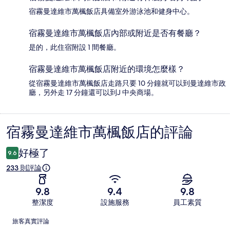
宿霧曼達維市萬楓飯店具備室外游泳池和健身中心。
宿霧曼達維市萬楓飯店內部或附近是否有餐廳？
是的，此住宿附設 1 間餐廳。
宿霧曼達維市萬楓飯店附近的環境怎麼樣？
從宿霧曼達維市萬楓飯店走路只要 10 分鐘就可以到曼達維市政
廳，另外走 17 分鐘還可以到J 中央商場。
宿霧曼達維市萬楓飯店的評論
評
論
好極了
9.6
233 則評論
9.8
9.4
9.8
整潔度
設施服務
員工素質
評
旅客真實評論