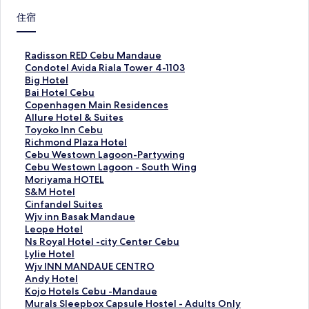
住宿
R
Radisson RED Cebu Mandaue
a
C
Condotel Avida Riala Tower 4-1103
d
o
B
Big Hotel
i
n
i
B
Bai Hotel Cebu
s
d
g
a
C
Copenhagen Main Residences
s
o
H
i
o
A
Allure Hotel & Suites
o
t
o
H
p
l
T
Toyoko Inn Cebu
n
e
t
o
e
l
o
R
Richmond Plaza Hotel
R
l
e
t
n
u
y
i
C
Cebu Westown Lagoon-Partywing
E
A
l
e
h
r
o
c
e
C
Cebu Westown Lagoon - South Wing
D
v
的
l
a
e
k
h
b
e
M
Moriyama HOTEL
C
i
連
C
g
H
o
m
u
b
o
S
S&M Hotel
e
d
結
e
e
o
I
o
W
u
r
&
C
Cinfandel Suites
b
a
b
n
t
n
n
e
W
i
M
i
W
Wjv inn Basak Mandaue
u
R
u
M
e
n
d
s
e
y
H
n
j
L
Leope Hotel
M
i
的
a
l
C
P
t
s
a
o
f
v
e
N
Ns Royal Hotel -city Center Cebu
a
a
連
i
&
e
l
o
t
m
t
a
i
o
s
L
Lylie Hotel
n
l
結
n
S
b
a
w
o
a
e
n
n
p
R
y
W
Wjv INN MANDAUE CENTRO
d
a
R
u
u
z
n
w
H
l
d
n
e
o
l
j
A
Andy Hotel
a
T
e
i
的
a
L
n
O
的
e
B
H
y
i
v
n
K
Kojo Hotels Cebu -Mandaue
u
o
s
t
連
H
a
L
T
連
l
a
o
a
e
I
d
o
M
Murals Sleepbox Capsule Hostel - Adults Only