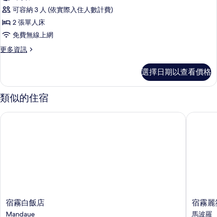
房,
床
相
可容納 3 人 (依實際入住人數計費)
的
2
片
詳
2 張單人床
張
情
免費無線上網
單
更
更多資訊
人
多
床
客
選擇日期以查看價格
房,
的
2
所
張
類似的住宿
單
有
人
相
宿霧白飯店
宿霧麗笙
床
片
的
詳
情
宿
宿
宿霧白飯店
宿霧麗
霧
霧
Mandaue
馬波羅