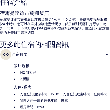
住宿介紹
宿霧曼達維市萬楓飯店
宿霧曼達維市萬楓飯店離機場僅 7.4 公里 (4.6 英里)，提供機場接駁服務
(24 小時)。您可以在室外游泳池盡情玩水，餓了就到餐廳打打牙祭。此
外，開車一下下就可以到SM 宿霧市和宿霧水藍城賭場。住過的人都對住
宿的友善員工讚不絕口。
更多此住宿的相關資訊
住宿摘要
飯店規模
142 間客房
9 層樓
入住/退房
入住登記開始時間：15:00；入住登記結束時間：任何時間
辦理入住手續的最低年齡：18 歲
退房時間：12:00