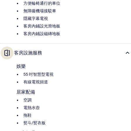
方便輪椅通行的車位
無障礙機場接駁車
隱藏字幕電視
客房內鋪設光滑地板
客房內鋪設磁磚地板
客房設施服務
娛樂
55 吋智慧型電視
有線電視頻道
居家配備
空調
電熱水壺
拖鞋
熨斗/熨衣板