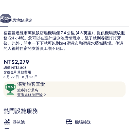
萬
一個
下一個
楓
25+
簡介
客房
地點
規定
飯
宿霧曼達維市萬楓飯店離機場僅 7.4 公里 (4.6 英里)，提供機場接駁服
店
務 (24 小時)。您可以在室外游泳池盡情玩水，餓了就到餐廳打打牙
祭。此外，開車一下下就可以到SM 宿霧市和宿霧水藍城賭場。住過
的
的人都對住宿的友善員工讚不絕口。
相
目
NT$2,279
片
前
總價 NT$2,808
的
集
含稅金和其他費用
價
8 月 22 日 - 8 月 23 日
客房, 1 張特大雙人床 | 浴室 | 淋
格
評
9.6
深受旅客喜愛
是
論
旅
分，
旅客評分最高
NT$2,279
客
查看 233 則評論
滿
評
分
分
10，
熱門設施服務
最
深
高
受
游泳池
機場接送
旅