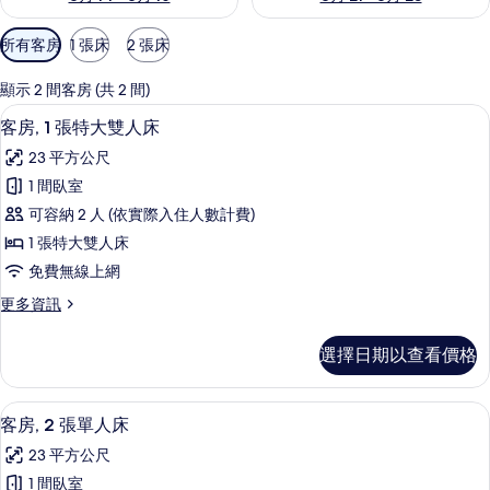
可
所有客房
1 張床
2 張床
用
的
顯示 2 間客房 (共 2 間)
客
客房, 1 張特大雙人床 | 客房內保險
顯
3
客房, 1 張特大雙人床
房
示
篩
23 平方公尺
客
選
1 間臥室
房,
條
可容納 2 人 (依實際入住人數計費)
1
件
1 張特大雙人床
張
免費無線上網
特
更
更多資訊
大
多
雙
客
選擇日期以查看價格
房,
人
1
床
張
客房, 2 張單人床 | 客房內保險箱、
顯
2
特
的
客房, 2 張單人床
示
大
所
23 平方公尺
雙
客
有
人
1 間臥室