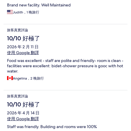
Brand new facility. Well Maintained
Judith，1 晚旅行
旅客真實評論
10/10 好極了
2026 年 2 月 11 日
使用 Google 翻譯
Food was excellent - staff are polite and friendly- room is clean -
facilities were excellent: bidet-shower pressure is gooc with hot
water.
Angelina，2 晚旅行
旅客真實評論
10/10 好極了
2026 年 4 月 14 日
使用 Google 翻譯
Staff was friendly. Building and rooms were 100%