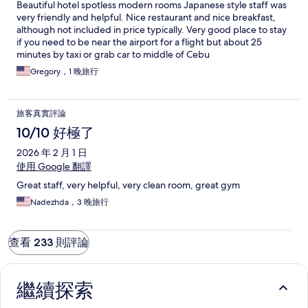
Beautiful hotel spotless modern rooms Japanese style staff was
very friendly and helpful. Nice restaurant and nice breakfast,
although not included in price typically. Very good place to stay
if you need to be near the airport for a flight but about 25
minutes by taxi or grab car to middle of Cebu
Gregory，1 晚旅行
旅客真實評論
10/10 好極了
2026 年 2 月 1 日
使用 Google 翻譯
Great staff, very helpful, very clean room, great gym
Nadezhda，3 晚旅行
查看 233 則評論
繼續探索