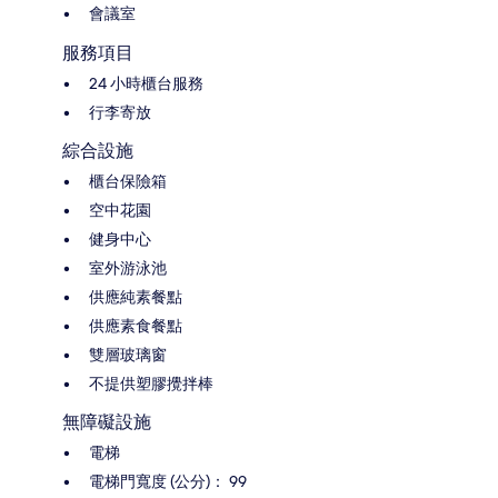
會議室
服務項目
24 小時櫃台服務
行李寄放
綜合設施
櫃台保險箱
空中花園
健身中心
室外游泳池
供應純素餐點
供應素食餐點
雙層玻璃窗
不提供塑膠攪拌棒
無障礙設施
電梯
電梯門寬度 (公分)： 99