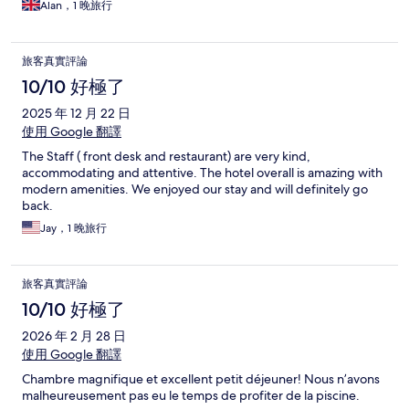
Alan，1 晚旅行
旅客真實評論
10/10 好極了
2025 年 12 月 22 日
使用 Google 翻譯
The Staff ( front desk and restaurant) are very kind,
accommodating and attentive. The hotel overall is amazing with
modern amenities. We enjoyed our stay and will definitely go
back.
Jay，1 晚旅行
旅客真實評論
10/10 好極了
2026 年 2 月 28 日
使用 Google 翻譯
Chambre magnifique et excellent petit déjeuner! Nous n’avons
malheureusement pas eu le temps de profiter de la piscine.