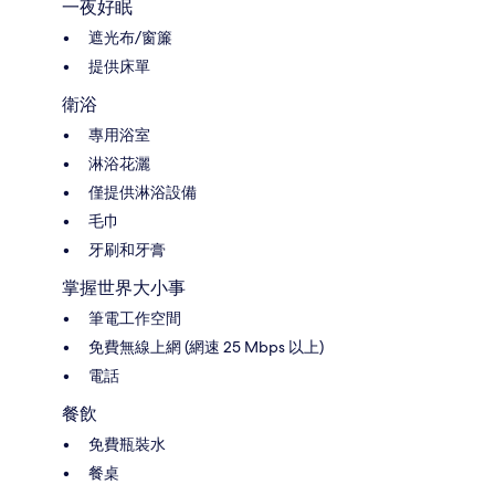
一夜好眠
遮光布/窗簾
提供床單
衛浴
專用浴室
淋浴花灑
僅提供淋浴設備
毛巾
牙刷和牙膏
掌握世界大小事
筆電工作空間
免費無線上網 (網速 25 Mbps 以上)
電話
餐飲
免費瓶裝水
餐桌