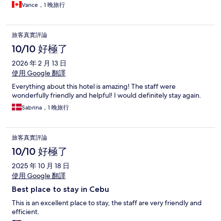
Vance，1 晚旅行
旅客真實評論
10/10 好極了
2026 年 2 月 13 日
使用 Google 翻譯
Everything about this hotel is amazing! The staff were
wonderfully friendly and helpful! I would definitely stay again.
Sabrina，1 晚旅行
旅客真實評論
10/10 好極了
2025 年 10 月 18 日
使用 Google 翻譯
Best place to stay in Cebu
This is an excellent place to stay, the staff are very friendly and
efficient.