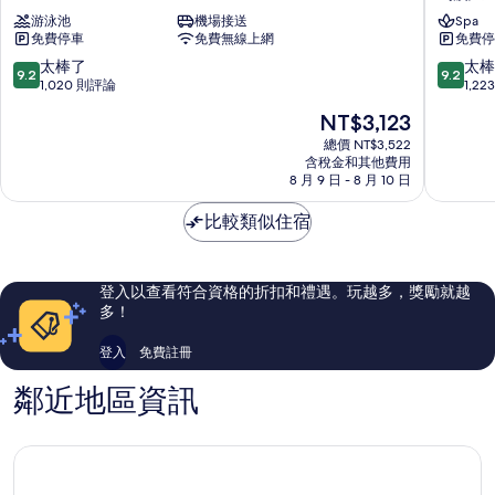
白
麗
游泳池
機場接送
Spa
飯
笙
免費停車
免費無線上網
免費停
店
酒
Mandaue
店
9.2
9.2
太棒了
太棒
9.2
9.2
馬
分，
分，
1,020 則評論
1,2
波
滿
滿
現
NT$3,123
羅
分
分
在
10
10
總價 NT$3,522
價
含稅金和其他費用
分，
分，
格
8 月 9 日 - 8 月 10 日
太
太
為
棒
棒
NT$3,123
比較類似住宿
了，
了，
1,020
1,223
則
則
評
評
登入以查看符合資格的折扣和禮遇。玩越多，獎勵就越
論
論
多！
登入
免費註冊
鄰近地區資訊