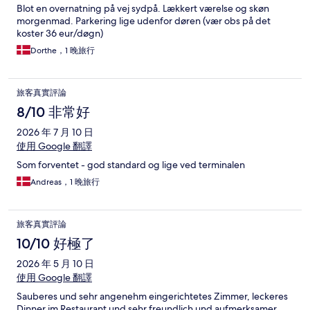
Blot en overnatning på vej sydpå. Lækkert værelse og skøn
morgenmad. Parkering lige udenfor døren (vær obs på det
koster 36 eur/døgn)
Dorthe，1 晚旅行
旅客真實評論
8/10 非常好
2026 年 7 月 10 日
使用 Google 翻譯
Som forventet - god standard og lige ved terminalen
Andreas，1 晚旅行
旅客真實評論
10/10 好極了
2026 年 5 月 10 日
使用 Google 翻譯
Sauberes und sehr angenehm eingerichtetes Zimmer, leckeres
Dinner im Restaurant und sehr freundlich und aufmerksamer