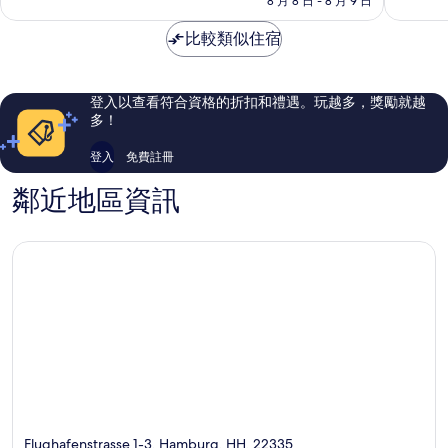
8 月 8 日 - 8 月 9 日
部
太
非
為
棒
常
NT$4,480
比較類似住宿
了，
好，
1,002
1,005
則
則
評
評
登入以查看符合資格的折扣和禮遇。玩越多，獎勵就越
論
論
多！
登入
免費註冊
鄰近地區資訊
Flughafenstrasse 1-3, Hamburg, HH, 22335