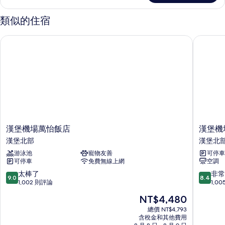
室
1
的
間
類似的住宿
臥
所
室
有
漢堡機場萬怡飯店
漢堡機場 
的
相
詳
情
片
漢
漢
漢堡機場萬怡飯店
漢堡機場
堡
堡
漢堡北部
漢堡北
機
機
游泳池
寵物友善
可停車
場
場
可停車
免費無線上網
空調
萬
B&B
怡
飯
9.0
8.4
太棒了
非常
9.0
8.4
飯
店
分，
分，
1,002 則評論
1,0
店
漢
滿
滿
現
NT$4,480
漢
堡
分
分
在
堡
北
10
10
總價 NT$4,793
價
北
含稅金和其他費用
部
分，
分，
格