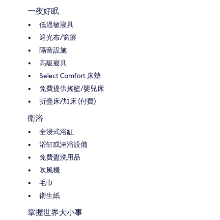
一夜好眠
低過敏寢具
遮光布/窗簾
隔音設施
高級寢具
Select Comfort 床墊
免費提供搖籃/嬰兒床
折疊床/加床 (付費)
衛浴
全浸式浴缸
浴缸或淋浴設備
免費盥洗用品
吹風機
毛巾
衛生紙
掌握世界大小事