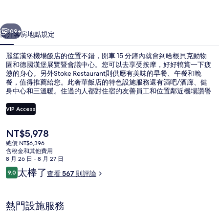
飯
一個
下一個
店
109+
簡介
客房
地點
規定
的
麗笙漢堡機場飯店的位置不錯，開車 15 分鐘內就會到哈根貝克動物
相
園和德國漢堡展覽暨會議中心。您可以去享受按摩，好好犒賞一下疲
憊的身心。另外Stoke Restaurant則供應有美味的早餐、午餐和晚
片
餐，值得推薦給您。此奢華飯店的特色設施服務還有酒吧/酒廊、健
集
身中心和三溫暖。住過的人都對住宿的友善員工和位置鄰近機場讚譽
有加。住宿離大眾運輸工具不遠，走路到漢堡機場站只需要 6 分鐘，
到漢堡機場城市快鐵站也只要 7 分鐘。
VIP Access
目
NT$5,978
早餐，供應午餐和晚餐
前
總價 NT$6,396
的
含稅金和其他費用
價
8 月 26 日 - 8 月 27 日
格
評
太棒了
9.0
查看 567 則評論
是
9.0 分，滿分 10 分，
論
NT$5,978
熱門設施服務