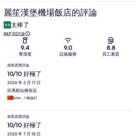
麗笙漢堡機場飯店的評論
評
論
太棒了
9.0
567 則評論
9.4
9.0
8.8
整潔度
設施服務
員工素質
評
旅客真實評論
論
10/10 好極了
2026 年 3 月 17 日
距离航站楼很近
SHA，1 晚旅行
旅客真實評論
10/10 好極了
2026 年 7 月 18 日