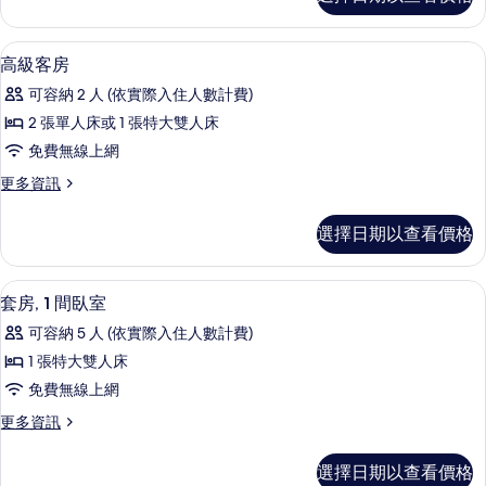
榮
客
房
高級客房 | 高級寢具、Select Comf
顯
3
的
高級客房
示
詳
可容納 2 人 (依實際入住人數計費)
情
高
2 張單人床或 1 張特大雙人床
級
免費無線上網
客
更
更多資訊
房
多
的
高
選擇日期以查看價格
級
所
客
有
房
套房, 1 間臥室 | 高級寢具、Select 
顯
4
的
套房, 1 間臥室
相
示
詳
片
可容納 5 人 (依實際入住人數計費)
情
套
1 張特大雙人床
房,
免費無線上網
1
更
更多資訊
間
多
臥
套
選擇日期以查看價格
房,