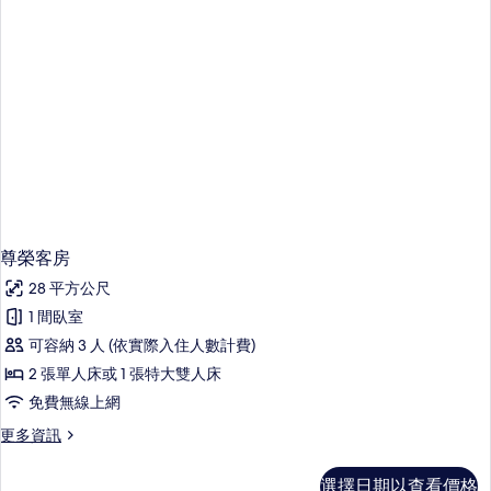
情
尊榮客房
28 平方公尺
1 間臥室
可容納 3 人 (依實際入住人數計費)
2 張單人床或 1 張特大雙人床
免費無線上網
更
更多資訊
多
尊
選擇日期以查看價格