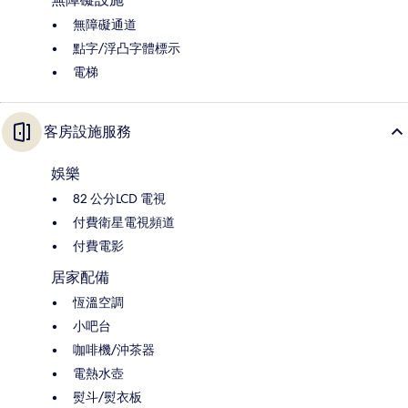
無障礙通道
點字/浮凸字體標示
電梯
客房設施服務
娛樂
82 公分LCD 電視
付費衛星電視頻道
付費電影
居家配備
恆溫空調
小吧台
咖啡機/沖茶器
電熱水壺
熨斗/熨衣板