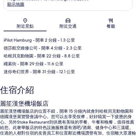
顯示地圖
地圖
附近景點
附近交通
餐廳
iPilot Hamburg
- 開車 2 分鐘
- 1.3 公里
德莎航空維修公司
- 開車 4 分鐘
- 2.3 公里
哈根貝克動物園
- 開車 22 分鐘
- 8.8 公里
繩索街
- 開車 29 分鐘
- 11.6 公里
迷你奇幻世界
- 開車 31 分鐘
- 12.1 公里
住宿介紹
麗笙漢堡機場飯店
麗笙漢堡機場飯店的位置不錯，開車 15 分鐘內就會到哈根貝克動物園和
德國漢堡展覽暨會議中心。您可以去享受按摩，好好犒賞一下疲憊的身
心。另外Stoke Restaurant則供應有美味的早餐、午餐和晚餐，值得推薦
給您。此奢華飯店的特色設施服務還有酒吧/酒廊、健身中心和三溫暖。
住過的人都對住宿的友善員工和位置鄰近機場讚譽有加。住宿離大眾運輸