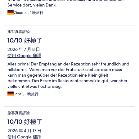
Service dort, vielen Dank.
Claudia，1 晚旅行
旅客真實評論
10/10 好極了
2026 年 7 月 8 日
使用 Google 翻譯
Alles prima! Der Empfang an der Rezeption sehr freundlich und
hilfsbereit. Wenn man vor der Frühstückszeit abreisen muss
kann man gegenüber der Rezeption eine Kleinigkeit
bekommen. Das Essen im Restaurant schmeckte gut, war aber
vielleicht etwas hochpreisig.
Jens，1 晚旅行
旅客真實評論
10/10 好極了
2026 年 4 月 17 日
使用 Google 翻譯