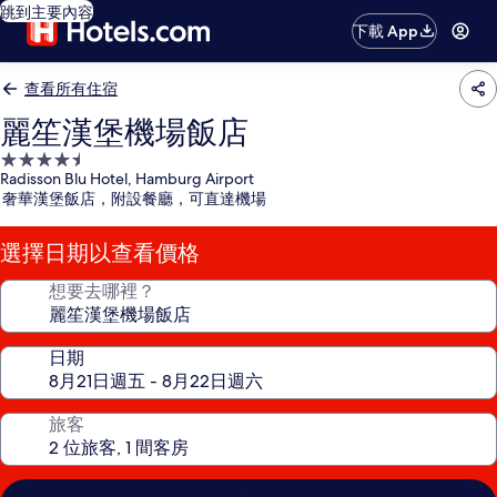
跳到主要內容
下載 App
查看所有住宿
麗笙漢堡機場飯店
4.5
Radisson Blu Hotel, Hamburg Airport
星
奢華漢堡飯店，附設餐廳，可直達機場
級
住
選擇日期以查看價格
宿
想要去哪裡？
日期
旅客