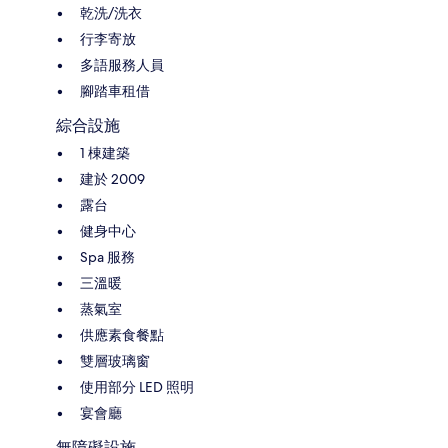
乾洗/洗衣
行李寄放
多語服務人員
腳踏車租借
綜合設施
1 棟建築
建於 2009
露台
健身中心
Spa 服務
三溫暖
蒸氣室
供應素食餐點
雙層玻璃窗
使用部分 LED 照明
宴會廳
無障礙設施