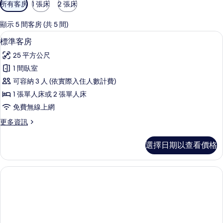
可
所有客房
1 張床
2 張床
用
的
顯示 5 間客房 (共 5 間)
客
標準客房 | 高級寢具、Select Comf
顯
1
標準客房
房
示
篩
25 平方公尺
標
選
1 間臥室
準
條
可容納 3 人 (依實際入住人數計費)
客
件
1 張單人床或 2 張單人床
房
免費無線上網
的
更
更多資訊
所
多
有
標
選擇日期以查看價格
準
相
客
片
房
的
詳
情