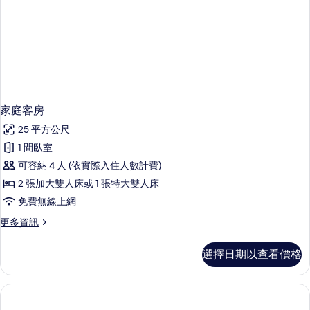
家庭客房
25 平方公尺
1 間臥室
可容納 4 人 (依實際入住人數計費)
2 張加大雙人床或 1 張特大雙人床
免費無線上網
更
更多資訊
多
家
選擇日期以查看價格
庭
客
房
的
詳