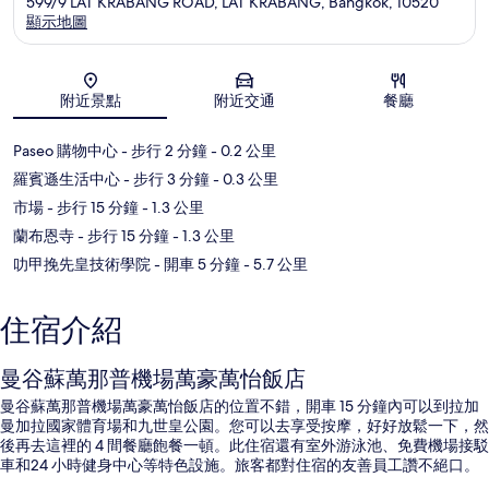
599/9 LAT KRABANG ROAD, LAT KRABANG, Bangkok, 10520
顯示地圖
地圖
附近景點
附近交通
餐廳
Paseo 購物中心
- 步行 2 分鐘
- 0.2 公里
羅賓遜生活中心
- 步行 3 分鐘
- 0.3 公里
市場
- 步行 15 分鐘
- 1.3 公里
蘭布恩寺
- 步行 15 分鐘
- 1.3 公里
叻甲挽先皇技術學院
- 開車 5 分鐘
- 5.7 公里
住宿介紹
曼谷蘇萬那普機場萬豪萬怡飯店
曼谷蘇萬那普機場萬豪萬怡飯店的位置不錯，開車 15 分鐘內可以到拉加
曼加拉國家體育場和九世皇公園。您可以去享受按摩，好好放鬆一下，然
後再去這裡的 4 間餐廳飽餐一頓。此住宿還有室外游泳池、免費機場接駁
車和24 小時健身中心等特色設施。旅客都對住宿的友善員工讚不絕口。