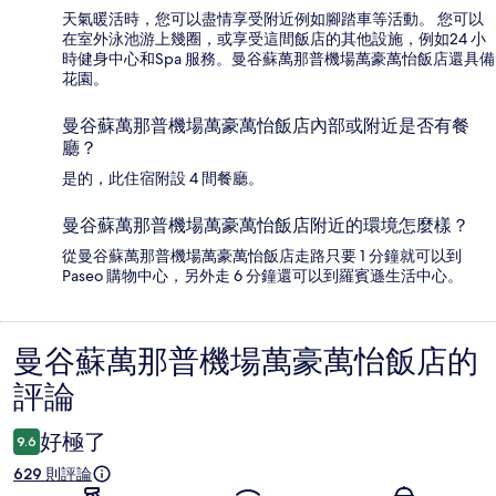
天氣暖活時，您可以盡情享受附近例如腳踏車等活動。 您可以
在室外泳池游上幾圈，或享受這間飯店的其他設施，例如24 小
時健身中心和Spa 服務。曼谷蘇萬那普機場萬豪萬怡飯店還具備
花園。
曼谷蘇萬那普機場萬豪萬怡飯店內部或附近是否有餐
廳？
是的，此住宿附設 4 間餐廳。
曼谷蘇萬那普機場萬豪萬怡飯店附近的環境怎麼樣？
從曼谷蘇萬那普機場萬豪萬怡飯店走路只要 1 分鐘就可以到
Paseo 購物中心，另外走 6 分鐘還可以到羅賓遜生活中心。
曼谷蘇萬那普機場萬豪萬怡飯店的
評
評論
論
好極了
9.6
629 則評論