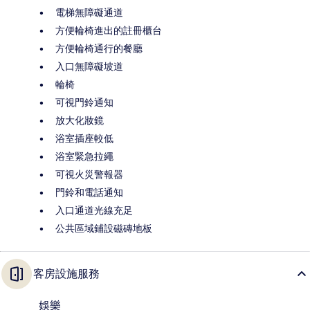
電梯無障礙通道
方便輪椅進出的註冊櫃台
方便輪椅通行的餐廳
入口無障礙坡道
輪椅
可視門鈴通知
放大化妝鏡
浴室插座較低
浴室緊急拉繩
可視火災警報器
門鈴和電話通知
入口通道光線充足
公共區域鋪設磁磚地板
客房設施服務
娛樂