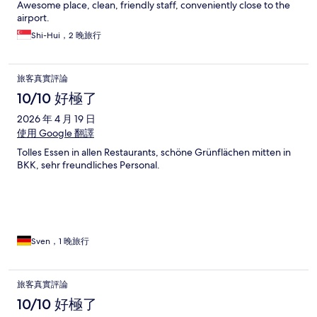
Awesome place, clean, friendly staff, conveniently close to the
airport.
Shi-Hui，2 晚旅行
旅客真實評論
10/10 好極了
2026 年 4 月 19 日
使用 Google 翻譯
Tolles Essen in allen Restaurants, schöne Grünflächen mitten in
BKK, sehr freundliches Personal.
Sven，1 晚旅行
旅客真實評論
10/10 好極了