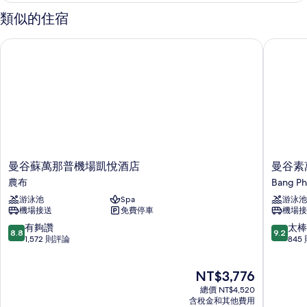
所
間
類似的住宿
臥
有
室
相
曼谷蘇萬那普機場凱悅酒店
曼谷素萬
的
片
詳
情
曼
曼
曼谷蘇萬那普機場凱悅酒店
曼谷素
谷
谷
農布
Bang Phl
蘇
素
游泳池
Spa
游泳池
萬
萬
機場接送
免費停車
機場接
那
那
普
普
8.8
9.2
有夠讚
太棒
8.8
9.2
機
希
分，
分，
1,572 則評論
845
場
爾
滿
滿
凱
頓
分
分
現
NT$3,776
悅
高
10
10
在
酒
爾
分，
分，
總價 NT$4,520
價
店
夫
有
太
含稅金和其他費用