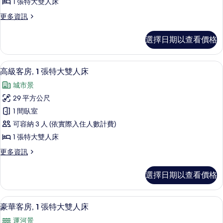
所
1 張特大雙人床
台
1
有
的
更
更多資訊
間
詳
多
相
臥
情
特
片
選擇日期以查看價格
色
室,
套
邊
房,
高級客房, 1 張特大雙人床 | 1 間臥
顯
8
1
間
高級客房, 1 張特大雙人床
示
間
的
城市景
臥
高
所
室,
29 平方公尺
級
邊
有
1 間臥室
間
客
相
的
可容納 3 人 (依實際入住人數計費)
房,
詳
片
1 張特大雙人床
情
1
更
更多資訊
張
多
特
高
選擇日期以查看價格
級
大
客
雙
房,
豪華客房, 1 張特大雙人床 | 1 間臥
顯
8
1
人
豪華客房, 1 張特大雙人床
示
張
床
運河景
特