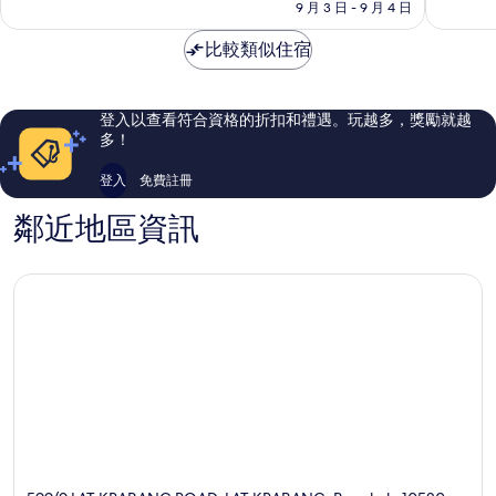
格
農
9 月 3 日 - 9 月 4 日
度
夠
棒
為
布
假
讚，
了，
NT$3,776
比較類似住宿
村
1,572
845
及
則
則
水
評
評
療
論
論
登入以查看符合資格的折扣和禮遇。玩越多，獎勵就越
中
多！
心
Bang
登入
免費註冊
Phli
鄰近地區資訊