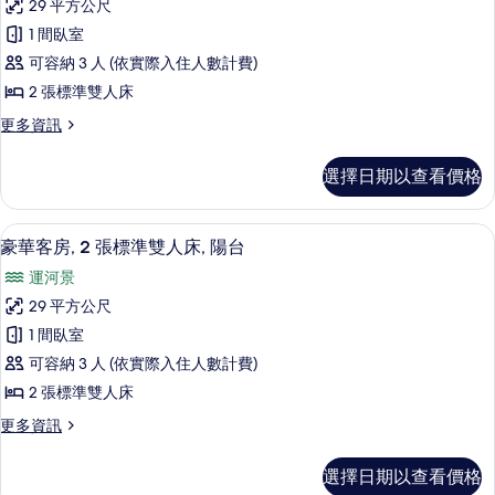
床,
準
29 平方公尺
華
雙
花
1 間臥室
人
客
園
床,
可容納 3 人 (依實際入住人數計費)
房,
花
景
2 張標準雙人床
園
2
觀
景
更
更多資訊
張
觀
多
的
標
的
豪
所
選擇日期以查看價格
詳
華
準
情
有
客
雙
房,
相
豪華客房, 2 張標準雙人床, 陽台 | 1
顯
8
2
人
豪華客房, 2 張標準雙人床, 陽台
片
示
張
床
運河景
標
豪
的
準
29 平方公尺
華
雙
所
1 間臥室
人
客
有
床
可容納 3 人 (依實際入住人數計費)
房,
的
相
2 張標準雙人床
詳
2
片
情
更
更多資訊
張
多
標
豪
選擇日期以查看價格
華
準