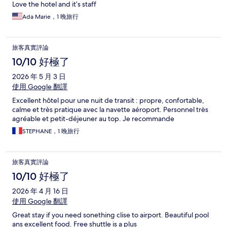
Love the hotel and it’s staff
Ada Marie，1 晚旅行
旅客真實評論
10/10 好極了
2026 年 5 月 3 日
使用 Google 翻譯
Excellent hôtel pour une nuit de transit : propre, confortable,
calme et très pratique avec la navette aéroport. Personnel très
agréable et petit-déjeuner au top. Je recommande
STEPHANE，1 晚旅行
旅客真實評論
10/10 好極了
2026 年 4 月 16 日
使用 Google 翻譯
Great stay if you need sonething clise to airport. Beautiful pool
ans excellent food. Free shuttle is a plus