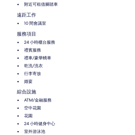
附近可租借腳踏車
遠距工作
10 間會議室
服務項目
24 小時櫃台服務
禮賓服務
禮車/豪華轎車
乾洗/洗衣
行李寄放
婚宴
綜合設施
ATM/金融服務
空中花園
花園
24 小時健身中心
室外游泳池