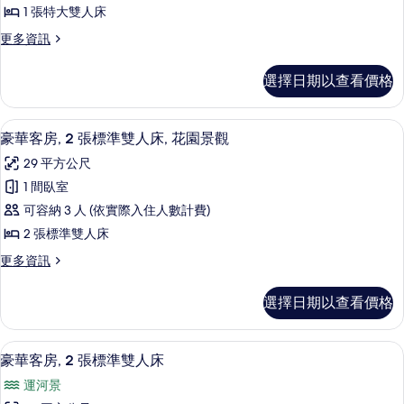
客
有
床
1 張特大雙人床
房,
的
相
更
更多資訊
詳
1
多
片
情
張
豪
選擇日期以查看價格
華
特
客
大
房,
豪華客房, 2 張標準雙人床, 花園景觀 
顯
9
1
雙
豪華客房, 2 張標準雙人床, 花園景觀
示
張
人
29 平方公尺
特
豪
床,
大
1 間臥室
華
雙
花
可容納 3 人 (依實際入住人數計費)
人
客
園
床,
2 張標準雙人床
房,
花
景
更
更多資訊
園
2
多
觀
景
張
豪
觀
的
選擇日期以查看價格
華
標
的
所
客
詳
準
房,
情
有
豪華客房, 2 張標準雙人床 | 1 間臥
顯
6
2
雙
豪華客房, 2 張標準雙人床
相
示
張
人
運河景
標
片
豪