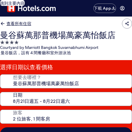
跳到主要內容
下載 App
查看所有住宿
曼谷蘇萬那普機場萬豪萬怡飯店
4.0
Courtyard by Marriott Bangkok Suvarnabhumi Airport
星
曼谷飯店，設有 4 間餐廳和室外游泳池
級
住
選擇日期以查看價格
宿
想要去哪裡？
日期
旅客