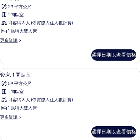
豪
的
大
29 平方公尺
華
雙
所
1 間臥室
人
客
有
床
可容納 3 人 (依實際入住人數計費)
房,
的
相
1 張特大雙人床
詳
1
片
情
更
更多資訊
張
多
特
豪
選擇日期以查看價格
華
大
客
雙
房,
套房, 1 間臥室 | 1 間臥室、書桌、遮
顯
11
1
人
套房, 1 間臥室
示
張
床
59 平方公尺
特
套
的
大
1 間臥室
房,
雙
所
可容納 3 人 (依實際入住人數計費)
人
1
有
床
1 張特大雙人床
間
的
相
更
更多資訊
詳
臥
多
片
情
室
套
選擇日期以查看價格
房,
的
1