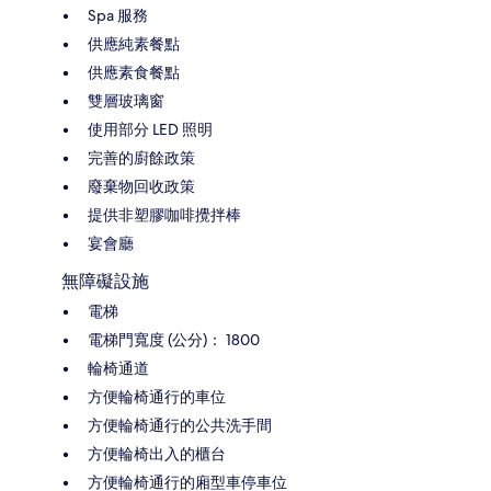
Spa 服務
供應純素餐點
供應素食餐點
雙層玻璃窗
使用部分 LED 照明
完善的廚餘政策
廢棄物回收政策
提供非塑膠咖啡攪拌棒
宴會廳
無障礙設施
電梯
電梯門寬度 (公分)： 1800
輪椅通道
方便輪椅通行的車位
方便輪椅通行的公共洗手間
方便輪椅出入的櫃台
方便輪椅通行的廂型車停車位