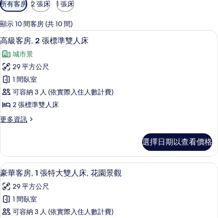
可
所有客房
2 張床
1 張床
用
的
顯示 10 間客房 (共 10 間)
客
高級客房, 2 張標準雙人床 | 1 間臥
顯
6
高級客房, 2 張標準雙人床
房
示
篩
城市景
高
選
29 平方公尺
級
條
1 間臥室
客
件
可容納 3 人 (依實際入住人數計費)
房,
2 張標準雙人床
2
更
更多資訊
張
多
標
高
選擇日期以查看價格
級
準
客
雙
房,
豪華客房, 1 張特大雙人床, 花園景觀 |
顯
9
2
人
豪華客房, 1 張特大雙人床, 花園景觀
示
張
床
29 平方公尺
標
豪
的
準
1 間臥室
華
雙
所
可容納 3 人 (依實際入住人數計費)
人