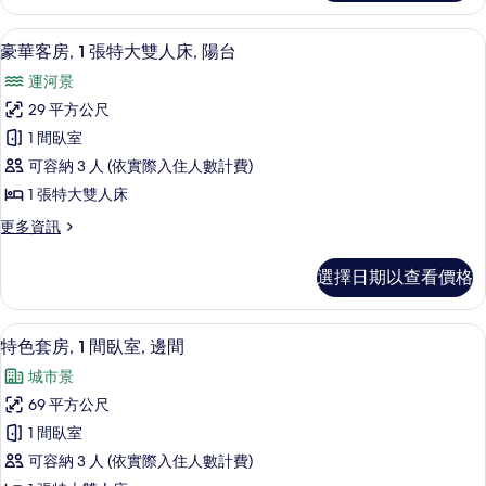
客
雙
房,
豪華客房, 1 張特大雙人床, 陽台 | 1
顯
8
2
人
豪華客房, 1 張特大雙人床, 陽台
示
張
床,
運河景
標
豪
陽
準
29 平方公尺
華
雙
台
1 間臥室
人
客
的
床,
可容納 3 人 (依實際入住人數計費)
房,
陽
所
1 張特大雙人床
台
1
有
的
更
更多資訊
張
詳
多
相
特
情
豪
片
選擇日期以查看價格
華
大
客
雙
房,
特色套房, 1 間臥室, 邊間 | 1 間臥
顯
7
1
人
特色套房, 1 間臥室, 邊間
示
張
床,
城市景
特
特
陽
大
69 平方公尺
色
雙
台
1 間臥室
人
套
的
床,
可容納 3 人 (依實際入住人數計費)
房,
陽