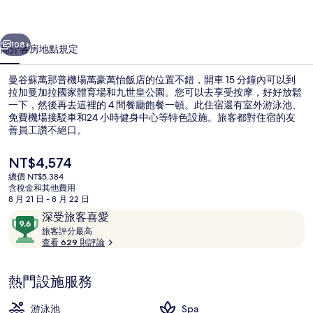
機
一個
下一個
場
108+
簡介
客房
地點
規定
萬
曼谷蘇萬那普機場萬豪萬怡飯店的位置不錯，開車 15 分鐘內可以到
豪
拉加曼加拉國家體育場和九世皇公園。您可以去享受按摩，好好放鬆
一下，然後再去這裡的 4 間餐廳飽餐一頓。此住宿還有室外游泳池、
萬
免費機場接駁車和24 小時健身中心等特色設施。旅客都對住宿的友
怡
善員工讚不絕口。
飯
目
NT$4,574
前
店
總價 NT$5,384
的
含稅金和其他費用
室外游泳池
的
價
8 月 21 日 - 8 月 22 日
格
評
9.6
深受旅客喜愛
相
是
論
旅
分，
旅客評分最高
NT$4,574
片
客
查看 629 則評論
滿
評
分
集
分
10，
熱門設施服務
最
深
高
受
游泳池
Spa