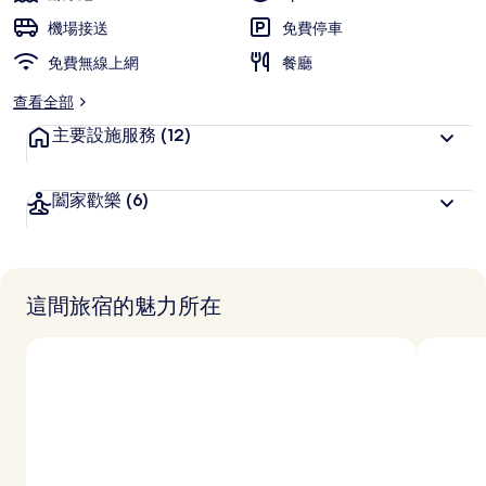
旅
機場接送
免費停車
客
免費無線上網
喜
餐廳
愛
查看全部
主要設施服務
(12)
闔家歡樂
(6)
這間旅宿的魅力所在