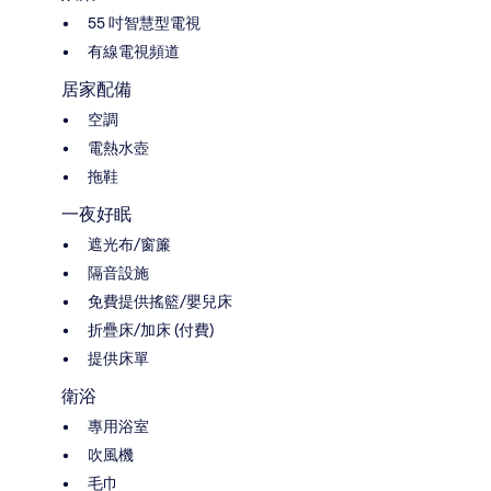
55 吋智慧型電視
有線電視頻道
居家配備
空調
電熱水壺
拖鞋
一夜好眠
遮光布/窗簾
隔音設施
免費提供搖籃/嬰兒床
折疊床/加床 (付費)
提供床單
衛浴
專用浴室
吹風機
毛巾