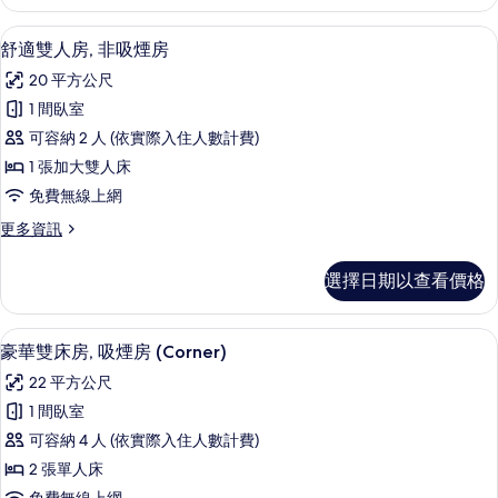
雙
的
人
羽絨被、書桌、遮光布/窗簾、熨斗/熨
顯
5
房,
舒適雙人房, 非吸煙房
所
示
吸
有
20 平方公尺
煙
舒
房
相
1 間臥室
適
的
片
可容納 2 人 (依實際入住人數計費)
詳
雙
情
1 張加大雙人床
人
免費無線上網
房,
更
更多資訊
非
多
吸
舒
選擇日期以查看價格
適
煙
雙
房
人
羽絨被、書桌、遮光布/窗簾、熨斗/熨
顯
4
房,
豪華雙床房, 吸煙房 (Corner)
的
示
非
所
22 平方公尺
吸
豪
煙
有
1 間臥室
華
房
相
可容納 4 人 (依實際入住人數計費)
的
雙
詳
片
2 張單人床
床
情