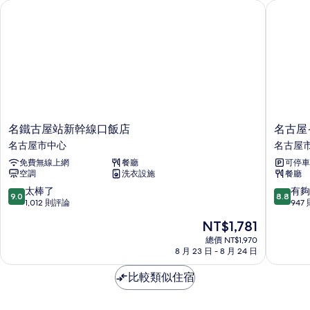
名鐵古屋站新幹線口飯店
名古屋イ
所
吸
煙
有
房
相
的
詳
片
情
名
名
名鐵古屋站新幹線口飯店
名古屋
鐵
古
名古屋市中心
名古屋
古
屋
免費無線上網
餐廳
可停車
屋
イ
空調
洗衣設施
餐廳
站
ビ
新
ス
9.0
8.8
太棒了
有夠
9.0
8.8
幹
ス
分，
分，
1,012 則評論
947
線
タ
滿
滿
現
NT$1,781
口
イ
分
分
在
飯
ル
10
10
總價 NT$1,970
價
店
8 月 23 日 - 8 月 24 日
ズ
分，
分，
格
名
名
太
有
為
古
比較類似住宿
古
棒
夠
NT$1,781
屋
屋
了，
讚，
市
市
1,012
947