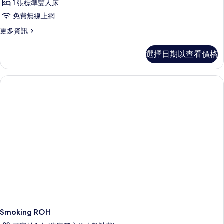
1 張標準雙人床
人
免費無線上網
房,
更
更多資訊
吸
多
煙
標
選擇日期以查看價格
準
房
雙
的
人
房,
所
吸
有
煙
房
相
的
片
詳
情
Smoking ROH