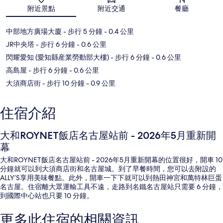
附近景點
附近交通
餐廳
中部地方廣場大廈
- 步行 5 分鐘
- 0.4 公里
JR中央塔
- 步行 6 分鐘
- 0.6 公里
閃耀愛知 (愛知縣産業勞動部大樓)
- 步行 6 分鐘
- 0.6 公里
高島屋
- 步行 6 分鐘
- 0.6 公里
大須商店街
- 步行 10 分鐘
- 0.9 公里
住宿介紹
大和ROYNET飯店名古屋站前 - 2026年5月重新開
幕
大和ROYNET飯店名古屋站前 - 2026年5月重新開幕的位置很好，開車 10
分鐘就可以到大須商店街和名古屋城。到了早餐時間，您可以去附設的
ALLY’S享用美味餐點。此外，開車一下下就可以到熱田神宮和萬特林巨蛋
名古屋。住宿離大眾運輸工具不遠，走路到名鐵名古屋站只需要 6 分鐘，
到國際中心站也只要 10 分鐘。
更多此住宿的相關資訊