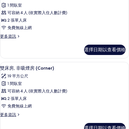
雙
所
煙
1 間臥室
床
房
有
可容納 4 人 (依實際入住人數計費)
(Corner)
房,
相
的
2 張單人床
吸
詳
片
免費無線上網
情
煙
更
更多資訊
房
多
(Corner)
雙
選擇日期以查看價格
床
的
房,
所
吸
羽絨被、書桌、遮光布/窗簾、熨斗/熨
顯
5
煙
有
雙床房, 非吸煙房 (Corner)
示
房
相
19 平方公尺
(Corner)
雙
片
的
1 間臥室
床
詳
可容納 4 人 (依實際入住人數計費)
情
房,
2 張單人床
非
免費無線上網
吸
更
更多資訊
煙
多
房
雙
選擇日期以查看價格