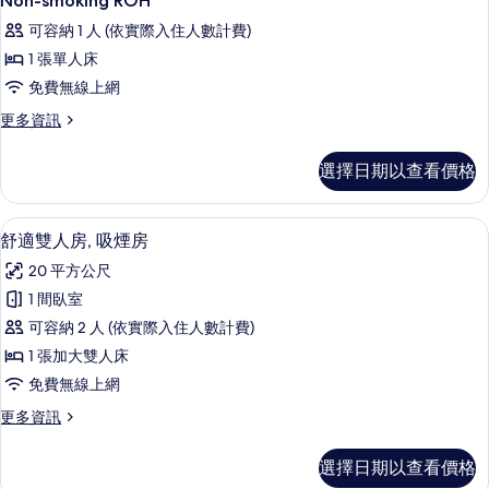
Non-smoking ROH
可容納 1 人 (依實際入住人數計費)
1 張單人床
免費無線上網
更
更多資訊
多
Non-
選擇日期以查看價格
smoking
ROH
的
羽絨被、書桌、遮光布/窗簾、熨斗/熨
顯
4
詳
舒適雙人房, 吸煙房
示
情
20 平方公尺
舒
1 間臥室
適
可容納 2 人 (依實際入住人數計費)
雙
1 張加大雙人床
人
免費無線上網
房,
更
更多資訊
吸
多
煙
舒
選擇日期以查看價格
適
房