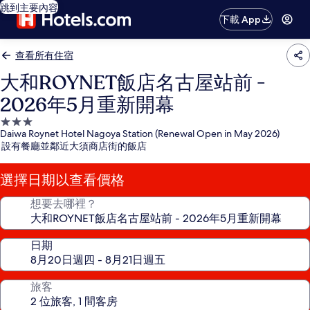
跳到主要內容
下載 App
查看所有住宿
大和ROYNET飯店名古屋站前 -
2026年5月重新開幕
3.0
Daiwa Roynet Hotel Nagoya Station (Renewal Open in May 2026)
星
設有餐廳並鄰近大須商店街的飯店
級
住
選擇日期以查看價格
宿
想要去哪裡？
日期
旅客