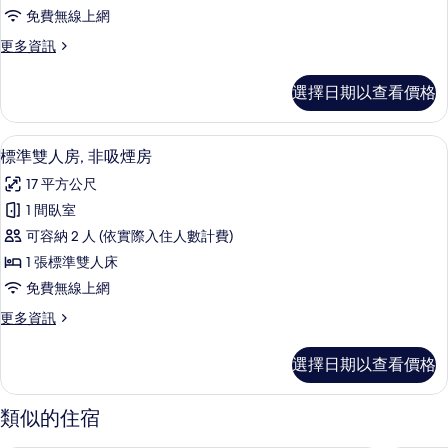
床
免費無線上網
房,
更
更多資訊
非
多
吸
高
選擇日期以查看價格
級
煙
雙
房
床
羽絨被、書桌、遮光布/窗簾、熨斗/熨
顯
4
房,
標準雙人房, 非吸煙房
的
示
非
所
17 平方公尺
吸
標
煙
有
1 間臥室
準
房
相
可容納 2 人 (依實際入住人數計費)
的
雙
詳
片
1 張標準雙人床
人
情
免費無線上網
房,
更
更多資訊
非
多
吸
標
選擇日期以查看價格
準
煙
雙
房
人
類似的住宿
房,
的
非