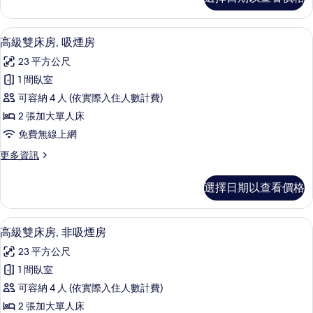
床
(Corner)
房,
的
非
羽絨被、書桌、遮光布/窗簾、熨斗/熨
顯
4
吸
所
高級雙床房, 吸煙房
示
煙
有
23 平方公尺
房
高
相
(Corner)
1 間臥室
級
的
片
可容納 4 人 (依實際入住人數計費)
詳
雙
情
2 張加大單人床
床
免費無線上網
房,
更
更多資訊
吸
多
煙
高
選擇日期以查看價格
級
房
雙
的
床
羽絨被、書桌、遮光布/窗簾、熨斗/熨
顯
4
房,
高級雙床房, 非吸煙房
所
示
吸
有
23 平方公尺
煙
高
房
相
1 間臥室
級
的
片
可容納 4 人 (依實際入住人數計費)
詳
雙
情
2 張加大單人床