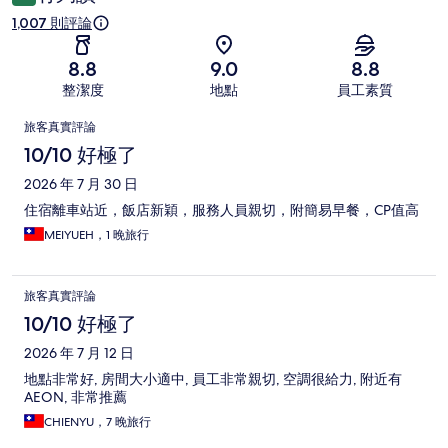
1,007 則評論
8.8
9.0
8.8
整潔度
地點
員工素質
評
旅客真實評論
論
10/10 好極了
2026 年 7 月 30 日
住宿離車站近，飯店新穎，服務人員親切，附簡易早餐，CP值高
MEIYUEH，1 晚旅行
旅客真實評論
10/10 好極了
2026 年 7 月 12 日
地點非常好, 房間大小適中, 員工非常親切, 空調很給力, 附近有
AEON, 非常推薦
CHIENYU，7 晚旅行