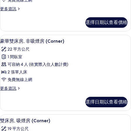
免費無線上網
房,
更
更多資訊
吸
多
煙
豪
選擇日期以查看價格
華
房
雙
(Corner)
床
羽絨被、書桌、遮光布/窗簾、熨斗/熨
顯
4
房,
的
豪華雙床房, 非吸煙房 (Corner)
示
吸
所
22 平方公尺
煙
豪
有
房
1 間臥室
華
(Corner)
相
可容納 4 人 (依實際入住人數計費)
的
雙
片
詳
2 張單人床
床
情
免費無線上網
房,
更
更多資訊
非
多
吸
豪
選擇日期以查看價格
華
煙
雙
房
床
羽絨被、書桌、遮光布/窗簾、熨斗/熨
顯
5
房,
雙床房, 吸煙房 (Corner)
(Corner)
示
非
的
19 平方公尺
吸