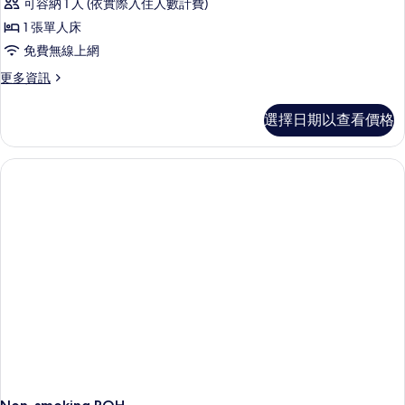
可容納 1 人 (依實際入住人數計費)
1 張單人床
免費無線上網
更
更多資訊
多
Smoking
選擇日期以查看價格
ROH
的
詳
情