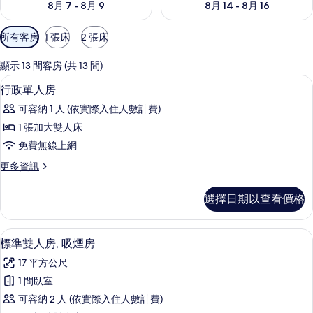
8月 7 - 8月 9
8月 14 - 8月 16
可
所有客房
1 張床
2 張床
用
的
顯示 13 間客房 (共 13 間)
客
羽絨被、書桌、遮光布/窗簾、熨斗/熨
顯
8
行政單人房
房
示
篩
可容納 1 人 (依實際入住人數計費)
行
選
1 張加大雙人床
政
條
免費無線上網
單
件
更
更多資訊
人
多
房
行
選擇日期以查看價格
政
的
單
所
人
羽絨被、書桌、遮光布/窗簾、熨斗/熨
顯
4
房
標準雙人房, 吸煙房
有
示
的
相
17 平方公尺
詳
標
情
片
1 間臥室
準
可容納 2 人 (依實際入住人數計費)
雙