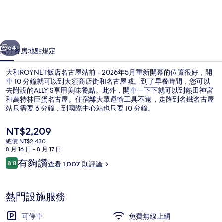
名
古
一個
下一個
屋
64+
簡介
客房
地點
規定
站
大和ROYNET飯店名古屋站前 - 2026年5月重新開幕的位置很好，開
前
車 10 分鐘就可以到大須商店街和名古屋城。到了早餐時間，您可以
-
去附設的ALLY’S享用美味餐點。此外，開車一下下就可以到熱田神宮
和萬特林巨蛋名古屋。住宿離大眾運輸工具不遠，走路到名鐵名古屋
2026
站只需要 6 分鐘，到國際中心站也只要 10 分鐘。
年
目
NT$2,209
5
前
總價 NT$2,430
的
月
8 月 16 日 - 8 月 17 日
羽絨被、書桌、遮光布/窗簾、熨斗/熨
價
評
有夠讚
8.8
查看 1,007 則評論
重
格
8.8 分，滿分 10 分，
論
是
新
NT$2,209
熱門設施服務
開
幕
可停車
免費無線上網