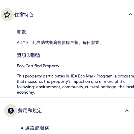
住宿特色
餐飲
ALLY’S - 此自助式餐廳僅供應早餐。每日營業。
獎項與聯盟
Eco-Certified Property
This property participates in JEA Eco Mark Program, a program
that measures the property's impact on one or more of the
following: environment, community, cultural-heritage, the local
economy.
費用和規定
可選設施服務