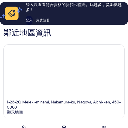
中
中
則
則
登入以查看符合資格的折扣和禮遇。玩越多，獎勵就越
心
心
評
評
多！
論
論
登入
免費註冊
鄰近地區資訊
1-23-20, Meieki-minami, Nakamura-ku, Nagoya, Aichi-ken, 450-
0003
顯示地圖
地圖