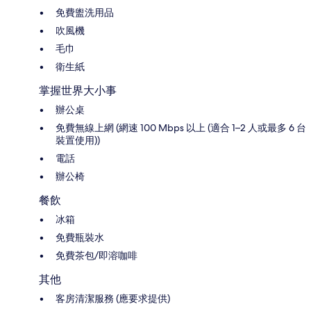
免費盥洗用品
吹風機
毛巾
衛生紙
掌握世界大小事
辦公桌
免費無線上網 (網速 100 Mbps 以上 (適合 1–2 人或最多 6 台
裝置使用))
電話
辦公椅
餐飲
冰箱
免費瓶裝水
免費茶包/即溶咖啡
其他
客房清潔服務 (應要求提供)