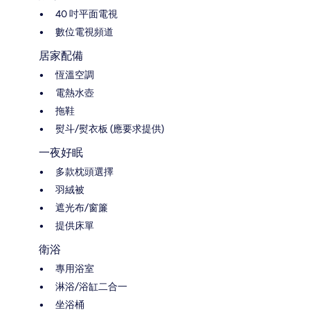
40 吋平面電視
數位電視頻道
居家配備
恆溫空調
電熱水壺
拖鞋
熨斗/熨衣板 (應要求提供)
一夜好眠
多款枕頭選擇
羽絨被
遮光布/窗簾
提供床單
衛浴
專用浴室
淋浴/浴缸二合一
坐浴桶