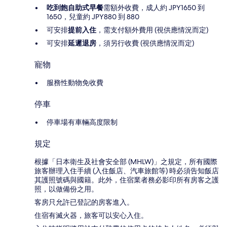
吃到飽自助式早餐
需額外收費，成人約 JPY1650 到
1650，兒童約 JPY880 到 880
可安排
提前入住
，需支付額外費用 (視供應情況而定)
可安排
延遲退房
，須另行收費 (視供應情況而定)
寵物
服務性動物免收費
停車
停車場有車輛高度限制
規定
根據「日本衛生及社會安全部 (MHLW)」之規定，所有國際
旅客辦理入住手續 (入住飯店、汽車旅館等) 時必須告知飯店
其護照號碼與國籍。此外，住宿業者務必影印所有房客之護
照，以做備份之用。
客房只允許已登記的房客進入。
住宿有滅火器，旅客可以安心入住。