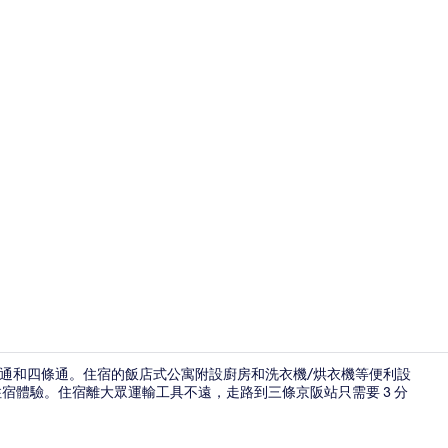
河原町通和四條通。住宿的飯店式公寓附設廚房和洗衣機/烘衣機等便利設
住宿體驗。住宿離大眾運輸工具不遠，走路到三條京阪站只需要 3 分
尊榮套房, 1 