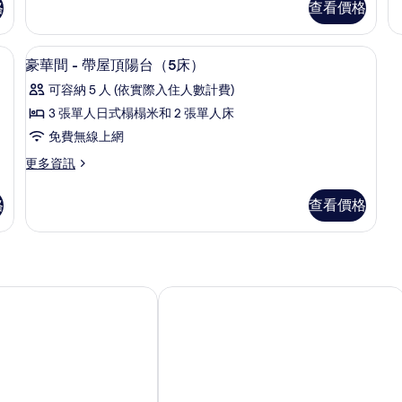
客
格
查看價格
的
（
房,
房,
詳
床
非
露
情
的
、免費無線上網
1 間臥室、遮光布/窗簾、隔音、免費無
顯
吸
15
詳
豪華間 - 帶屋頂陽台（5床）
台
煙
示
情
房,
(3
可容納 5 人 (依實際入住人數計費)
豪
露
Beds,
3 張單人日式榻榻米和 2 張單人床
台
華
Sauna
(3
免費無線上網
間
21:30-
Beds,
更
更多資訊
Sauna
-
23:00)
多
21:30-
帶
的
豪
23:00)
格
查看價格
華
屋
所
的
間
詳
頂
有
-
情
帶
陽
相
屋
台
片
頂
爾住宅飯店
MIMARU京都 新町三條
（5
陽
台
床）
（5
的
床）
的
所
詳