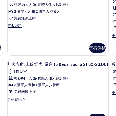
級
陽
非
5
S
可容納 4 人 (依實際入住人數計費)
台
吸
套
Beds)
R
(Japanese
煙
2 張單人床和 2 張單人沙發床
房,
房
的
Style
房
5
免費無線上網
Room,
(J
1
1
B
所
5
St
更
更多資訊
間
有
Beds)
Ro
多
臥
的
5
高
更
更
相
詳
Be
級
多
室,
室
片
情
的
套
高
非
格
查看價格
詳
房,
級
情
1
吸
客
間
房,
、免費無線上網
煙
1 間臥室、遮光布/窗簾、隔音、免費無
顯
臥
11
1
舒適客房, 非吸煙房, 露台 (3 Beds, Sauna 21:30-23:00)
尊
房
室,
房
示
間
1 間臥室
非
臥
(4
舒
吸
室,
可容納 3 人 (依實際入住人數計費)
Beds)
適
煙
非
2 張單人床和 1 張單人沙發床
的
房
吸
(
客
(4
煙
免費無線上網
更
更
所
B
房,
Beds)
房,
多
更
更多資訊
有
的
露
非
（
尊
多
詳
台
相
貴
吸
舒
情
(3
套
片
適
Be
煙
房