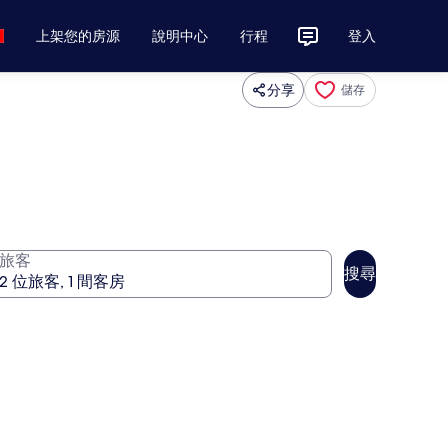
上架您的房源
說明中心
行程
登入
分享
儲存
旅客
搜尋