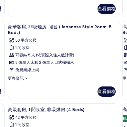
多
非
套
豪
格
查看價格
吸
房,
華
1
客
煙
間
房,
 (4 Beds, with Sauna 17:30-19:00)) | 1 間臥室、遮光布/窗簾、隔音、免費
豪華客房, 非吸煙房, 陽台 (Japanese S
顯
房
臥
10
1
豪華客房, 非吸煙房, 陽台 (Japanese Style Room, 5
高
室,
示
間
(Japanese
(
Beds)
B
非
臥
豪
Style
S
53 平方公尺
吸
室,
Room,
R
華
煙
非
1 間臥室
房
6
吸
4
客
可容納 5 人 (依實際入住人數計費)
(J
煙
Beds)
B
房,
房
St
房
3 張單人床和 2 張單人日式榻榻米
的
Ro
(Japanese
1
非
免費無線上網
4
Style
所
吸
Be
Room,
更
更
更多資訊
更
有
的
6
煙
多
多
詳
相
Beds)
豪
高
室
房,
格
查看價格
情
的
華
級
片
陽
詳
客
套
情
房,
房,
台
uite, 4 Beds) | 私人廚房 | 大型冰箱、微波爐、爐台、電熱水壺
高級套房, 1 間臥室, 非吸煙房 (4 Be
顯
9
非
1
高級套房, 1 間臥室, 非吸煙房 (4 Beds)
高
(Japanese
示
吸
間
42 平方公尺
Style
煙
臥
10
高
房,
室,
Room,
1 間臥室
(