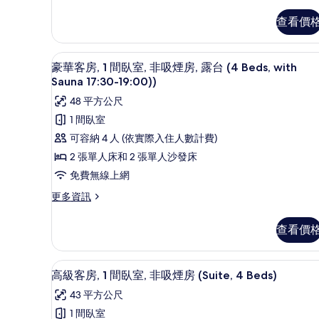
非
套
查看價
吸
房,
1
煙
間
豪華客房, 1 間臥室, 非吸煙房, 露台
顯
房
臥
12
豪華客房, 1 間臥室, 非吸煙房, 露台 (4 Beds, with
室,
示
(Japanese
Sauna 17:30-19:00))
非
豪
Style
48 平方公尺
吸
Room,
華
煙
1 間臥室
房
6
客
可容納 4 人 (依實際入住人數計費)
(Japanese
Beds)
房,
Style
2 張單人床和 2 張單人沙發床
的
Room,
1
免費無線上網
6
所
間
Beds)
更
更多資訊
有
的
臥
多
詳
相
豪
室,
查看價
情
華
片
非
客
吸
房,
高級客房, 1 間臥室, 非吸煙房 (S
顯
8
1
高級客房, 1 間臥室, 非吸煙房 (Suite, 4 Beds)
煙
示
間
43 平方公尺
房,
臥
高
室,
1 間臥室
露