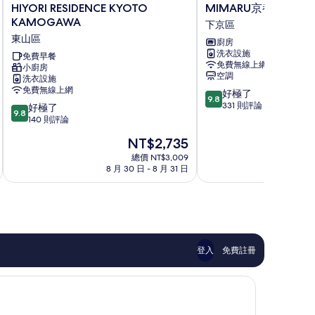
HIYORI
MIMARU
HIYORI RESIDENCE KYOTO
MIMARU京都 河原町
RESIDENCE
京
KAMOGAWA
下京區
KYOTO
都
東山區
廚房
KAMOGAWA
河
洗衣設施
東
免費早餐
原
免費無線上網
小廚房
山
町
空調
洗衣設施
區
五
免費無線上網
9.8
好極了
條
9.8
分，
331 則評論
9.8
好極了
下
9.8
滿
分，
140 則評論
京
分
滿
區
現
NT$2,735
10
分
在
分，
10
總價 NT$3,009
價
好
8 月 30 日 - 8 月 31 日
8 月
分，
格
極
好
為
了，
極
NT$2,735
331
了，
則
140
評
則
論
評
登入
免費註冊
論