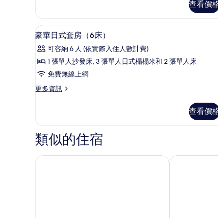
查看價
片
適
房
客
(3
房,
1 間臥室、遮光布/窗簾、隔音
顯
13
非
Beds)
豪華日式套房（6床）
示
吸
的
可容納 6 人 (依實際入住人數計費)
煙
豪
所
房
1 張單人沙發床, 3 張單人日式榻榻米和 2 張單人床
華
(3
有
免費無線上網
Beds)
日
相
的
更
更多資訊
式
詳
片
多
情
套
豪
查看價
華
房
日
（6
式
類似的住宿
套
床）
房
的
（6
Minn 祇園
京都套房蘭多
床）
所
的
有
詳
情
相
片