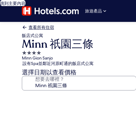
跳到主要內容
旅遊產品
查看所有住宿
飯店式公寓
Minn 祇園三條
4.0
Minn Gion Sanjo
星
設有Spa並鄰近河原町通的飯店式公寓
級
選擇日期以查看價格
住
想要去哪裡？
宿
Minn
祇
園
三
條