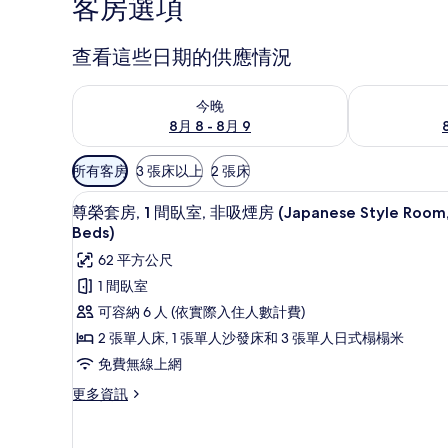
客房選項
查看這些日期的供應情況
查看今晚 (8月 8 - 8月 9) 的供應情況
查看明天 (8月 
今晚
8月 8 - 8月 9
可
所有客房
3 張床以上
2 張床
用
尊榮套房, 1 間臥室, 非吸煙房 (Ja
顯
的
10
尊榮套房, 1 間臥室, 非吸煙房 (Japanese Style Room,
示
客
Beds)
房
尊
62 平方公尺
篩
榮
1 間臥室
選
套
可容納 6 人 (依實際入住人數計費)
條
房,
2 張單人床, 1 張單人沙發床和 3 張單人日式榻榻米
件
1
免費無線上網
間
更
更多資訊
臥
多
尊
室,
榮