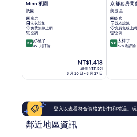
Minn
京
Minn 祇園
京都套房蘭
祇
都
祇園
美波區
園
套
廚房
廚房
祇
房
洗衣設施
洗衣設施
園
蘭
免費無線上網
免費無線上網
多
空調
空調
爾
9.4
9.0
好極了
太棒了
住
9.4
9.0
分，
分，
491 則評論
625 則評論
宅
滿
滿
飯
分
分
店
現
NT$1,418
10
10
美
在
分，
分，
總價 NT$1,561
波
價
好
太
8 月 26 日 - 8 月 27 日
區
格
極
棒
為
了，
了，
NT$1,418
491
625
則
則
評
評
論
論
登入以查看符合資格的折扣和禮遇。玩
鄰近地區資訊