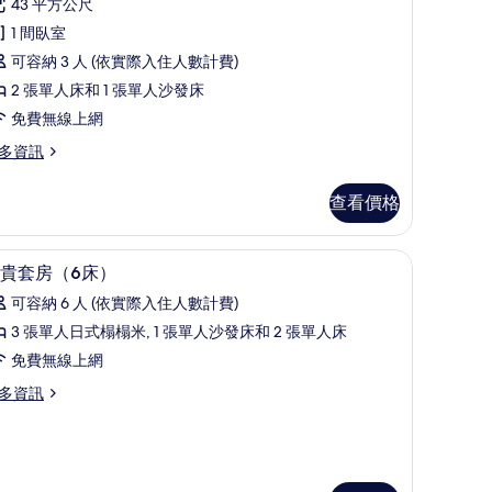
則
級
43 平方公尺
tyle
評
客
1 間臥室
oom,
論)
,
可容納 3 人 (依實際入住人數計費)
apanese
2 張單人床和 1 張單人沙發床
eds)
yle
間
免費無線上網
的
om,
臥
所
多資訊
ds)
,
有
非
查看價格
相
吸
片
線上網
煙
1 間臥室、遮光布/窗簾、隔音、免費無線上網
顯
16
貴套房（6床）
,
示
可容納 6 人 (依實際入住人數計費)
露
尊
3 張單人日式榻榻米, 1 張單人沙發床和 2 張單人床
台
貴
免費無線上網
3
套
多資訊
eds)
房
的
6
所
床）
有
ds)
的