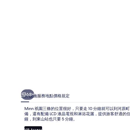
的
相
片
集
68+
簡介
設施服務
地點
價格
規定
Minn 祇園三條的位置很好，只要走 10 分鐘就可以到
備，還有配備 LCD 液晶電視和淋浴花灑，提供旅客舒適的
鐘，到東山站也只要 5 分鐘。
VIP Access