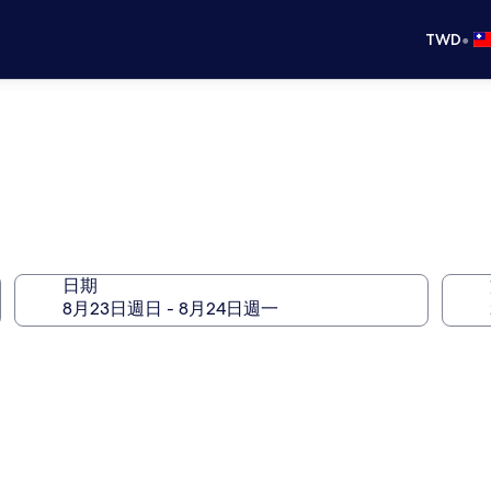
•
TWD
日期