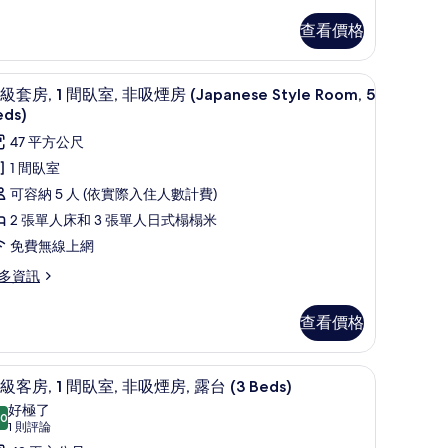
非
查看價格
吸
煙
無線上網
tyle Room, 5 Beds) | 私人廚房 | 大型冰箱、微波爐、爐台、電熱水壺
高級套房, 1 間臥室, 非吸煙房 (Japanese Sty
顯
房
9
級套房, 1 間臥室, 非吸煙房 (Japanese Style Room, 5
示
Japanese
eds)
高
tyle
47 平方公尺
oom,
級
1 間臥室
套
可容納 5 人 (依實際入住人數計費)
apanese
eds)
,
yle
2 張單人床和 3 張單人日式榻榻米
的
om,
免費無線上網
所
間
ds)
多資訊
有
臥
相
,
查看價格
片
非
吸
ds) | 1 間臥室、遮光布/窗簾、隔音、免費無線上網
高級客房, 1 間臥室, 非吸煙房, 露台 (3 Bed
顯
16
級客房, 1 間臥室, 非吸煙房, 露台 (3 Beds)
煙
示
好極了
房
.0
10.0 分，滿分 10 分
高
(1
1 則評論
Japanese