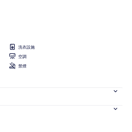
洗衣設施
空調
禁煙