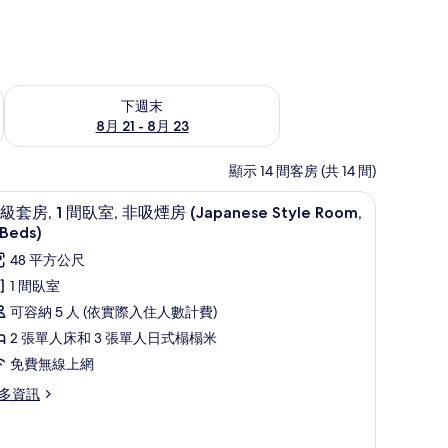
況
查看下週末 (8月 21 - 8月 23) 的供應情況
下週末
8月 21 - 8月 23
顯示 14 間客房 (共 14 間)
e Style Room, 6 Beds) | 1 間臥室、遮光布/窗簾、隔音、免費無線上網
高級套房, 1 間臥室, 非吸煙房 (Japanese Sty
顯
9
級套房, 1 間臥室, 非吸煙房 (Japanese Style Room,
示
 Beds)
高
48 平方公尺
級
1 間臥室
套
可容納 5 人 (依實際入住人數計費)
,
2 張單人床和 3 張單人日式榻榻米
免費無線上網
間
多資訊
臥
,