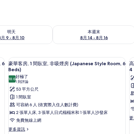
9 - 8月 10) 的供應情況
查看本週末 (8月 14 - 8月 16) 的供應情
明天
本週末
8月 9 - 8月 10
8月 14 - 8月 16
panese Style Room, 6 Beds) | 1 間臥室、遮光布/窗簾、隔音、免費無線上網
豪華客房, 1 間臥室, 非吸煙房 (Japanes
顯
8
 6
豪華客房, 1 間臥室, 非吸煙房 (Japanese Style Room, 6
高
示
Beds)
4
豪
好極了
10.0
10.0 分，滿分 10 分
(1
1 則評論
華
則
53 平方公尺
客
評
1 間臥室
房,
房
論)
可容納 6 人 (依實際入住人數計費)
1
1
2 張單人床, 3 張單人日式榻榻米和 1 張單人沙發床
間
更
更
免費無線上網
臥
多
高
室,
更
室
更多資訊
級