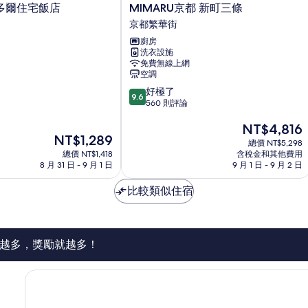
有
情
MIMARU
多爾住宅飯店
MIMARU京都 新町三條
相
京
京都繁華街
都
片
廚房
新
洗衣設施
町
免費無線上網
三
空調
條
9.6
好極了
京
9.6
分，
560 則評論
都
滿
繁
現
NT$4,816
分
華
現
NT$1,289
在
10
街
總價 NT$5,298
在
價
分，
總價 NT$1,418
含稅金和其他費用
價
格
好
8 月 31 日 - 9 月 1 日
9 月 1 日 - 9 月 2 日
格
為
極
為
NT$4,816
了，
比較類似住宿
NT$1,289
560
則
評
論
越多，獎勵就越多！