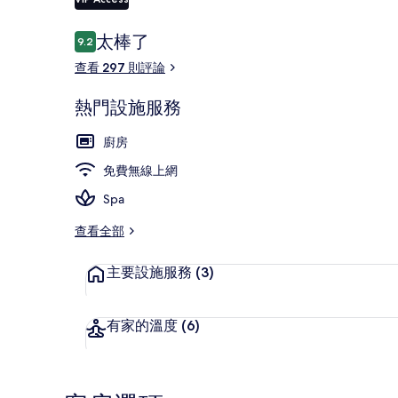
評
太棒了
9.2
9.2 分，滿分 10 分，
論
查看 297 則評論
住宿正面
熱門設施服務
廚房
免費無線上網
Spa
查看全部
主要設施服務
(3)
有家的溫度
(6)