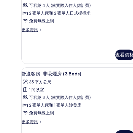
級
非
可容納 4 人 (依實際入住人數計費)
台
吸
客
煙
2 張單人床和 2 張單人日式榻榻米
(4
房,
房,
Beds,
免費無線上網
露
1
with
台
更
更多資訊
間
Sauna
(4
多
臥
Beds,
高
17:30-
with
級
室,
19:00))
Sauna
客
非
查看價
的
17:30-
房,
19:00))
1
吸
所
的
間
煙
1 間臥室、遮光布/窗簾、隔音
顯
有
詳
臥
9
舒適客房, 非吸煙房 (3 Beds)
情
房
室,
示
相
35 平方公尺
非
(Suite,
舒
片
吸
1 間臥室
4
適
煙
可容納 3 人 (依實際入住人數計費)
Beds)
房
客
(Suite,
2 張單人床和 1 張單人沙發床
的
房,
4
免費無線上網
所
Beds)
非
的
有
更
更多資訊
吸
詳
多
相
情
煙
舒