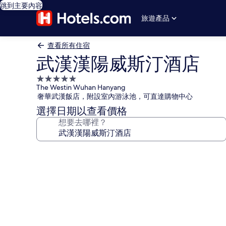
跳到主要內容
旅遊產品
查看所有住宿
武漢漢陽威斯汀酒店
5.0
The Westin Wuhan Hanyang
星
奢華武漢飯店，附設室內游泳池，可直達購物中心
級
選擇日期以查看價格
住
想要去哪裡？
宿
武
漢
漢
陽
威