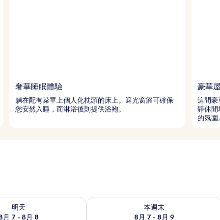
奢華睡眠體驗
豪華
躺在配有菜單上個人化枕頭的床上。遮光窗簾可確保
這間豪
您安然入睡，而淋浴後則提供浴袍。
靜休閒
的氛圍
7 - 8月 8) 的供應情況
查看本週末 (8月 7 - 8月 9) 的供應情況
明天
本週末
8月 7 - 8月 8
8月 7 - 8月 9