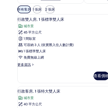
可
所有客房
1 張床
2 張床
用
客房景觀
顯
的
5
行政雙人房, 1 張標準雙人床
示
客
城市景
房
行
45 平方公尺
篩
政
1 間臥室
選
雙
條
可容納 3 人 (依實際入住人數計費)
人
件
1 張標準雙人床
房,
免費無線上網
1
更
更多資訊
張
多
標
行
查看價
政
準
雙
雙
人
迷你吧、客房內保險箱、書桌
顯
7
房,
人
行政客房, 1 張特大雙人床
示
1
床
城市景
張
行
的
標
40 平方公尺
政
準