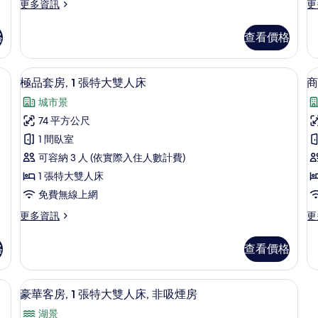
大
更
更
更多資訊
更
情
多
多
雙
豪
極
人
格
查看價格
華
品
床
客
客
房,
房,
、筆電工作空間
的
迷你吧、客房內保險箱、書桌、筆電工
顯
6
1
1
極品套房, 1 張特大雙人床
商
所
示
張
張
城市景
特
特
有
極
大
大
74 平方公尺
相
品
雙
雙
1 間臥室
人
人
片
套
床
床
可容納 3 人 (依實際入住人數計費)
房,
的
的
1 張特大雙人床
詳
詳
1
免費無線上網
情
情
張
更
更
更多資訊
更
特
房
多
多
大
2
極
商
格
查看價格
品
務
雙
套
開
人
房,
放
迷你吧、客房內保險箱、書桌、筆電工
顯
7
1
式
床
豪華客房, 1 張特大雙人床, 非吸煙房
示
張
客
的
湖景
特
房,