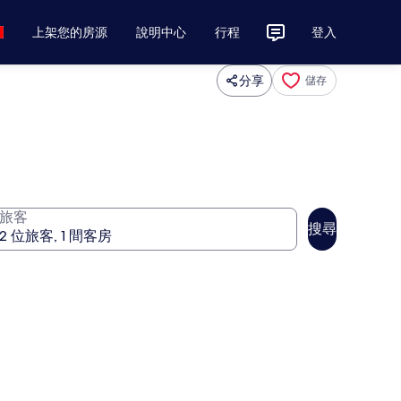
上架您的房源
說明中心
行程
登入
分享
儲存
旅客
搜尋