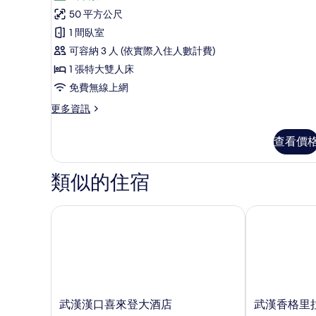
開
的
標
50 平方公尺
放
準
所
1 間臥室
雙
式
有
人
可容納 3 人 (依實際入住人數計費)
客
床
相
1 張特大雙人床
的
房,
片
免費無線上網
詳
1
情
更
更多資訊
張
多
特
開
查看價
放
大
式
雙
客
類似的住宿
房,
人
1
床
張
武漢漢口喜來登大酒店
武漢香格里拉
的
特
大
所
雙
有
人
床
相
的
片
詳
武
武
武漢漢口喜來登大酒店
武漢香格里
情
漢
漢