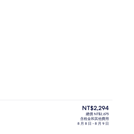
大廳酒吧
目
NT$2,294
前
總價 NT$2,675
的
含稅金和其他費用
2 間餐廳；供應早餐、午餐和晚餐
價
8 月 8 日 - 8 月 9 日
格
是