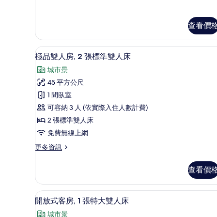
大
普
通
雙
套
人
查看價
房,
1
床
張
的
迷你吧、客房內保險箱、書桌
顯
特
6
極品雙人房, 2 張標準雙人床
所
大
示
城市景
雙
有
極
人
45 平方公尺
相
品
床
1 間臥室
的
片
雙
詳
可容納 3 人 (依實際入住人數計費)
人
情
2 張標準雙人床
房,
免費無線上網
2
更
更多資訊
張
多
標
極
查看價
品
準
雙
雙
人
客房景觀
顯
7
房,
人
開放式客房, 1 張特大雙人床
示
2
床
城市景
張