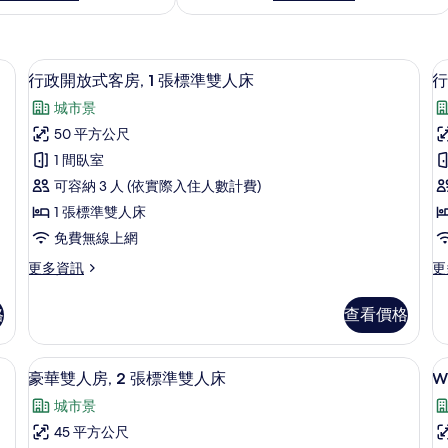
客房景觀
顯
5
行政開放式客房, 1 張標準雙人床
行
示
城市景
行
50 平方公尺
政
1 間臥室
開
可容納 3 人 (依實際入住人數計費)
放
1 張標準雙人床
式
免費無線上網
客
更
更
更多資訊
更
房,
房
多
多
1
1
行
行
格
查看價格
政
政
張
開
開
標
放
放
、筆電工作空間
迷你吧、客房內保險箱、書桌、筆電工
顯
7
式
式
準
豪華雙人房, 2 張標準雙人床
W
示
客
客
雙
城市景
房,
房,
W
豪
人
1
1
45 平方公尺
華
張
張