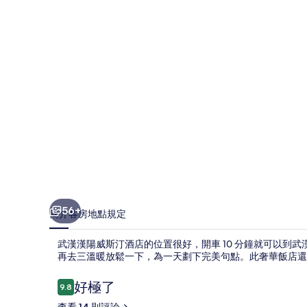
斯
汀
酒
店
的
相
片
集
56+
簡介
客房
地點
規定
武漢漢陽威斯汀酒店的位置很好，開車 10 分鐘就可以到武
再去三溫暖放鬆一下，為一天劃下完美句點。此奢華飯店還有室
評
好極了
9.8
9.8 分，滿分 10 分，
論
查看 14 則評論