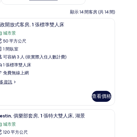
顯示 14 間客房 (共 14 間)
迷你吧、客房內保險箱、書桌、筆電工作空間
顯
6
政開放式客房, 1 張標準雙人床
示
城市景
行
50 平方公尺
政
1 間臥室
開
可容納 3 人 (依實際入住人數計費)
放
1 張標準雙人床
式
免費無線上網
客
多資訊
,
查看價格
張
標
作空間
Westin, 俱樂部套房, 1 張特大雙人床, 湖
顯
7
準
estin, 俱樂部套房, 1 張特大雙人床, 湖景
示
雙
城市景
estin,
人
120 平方公尺
俱