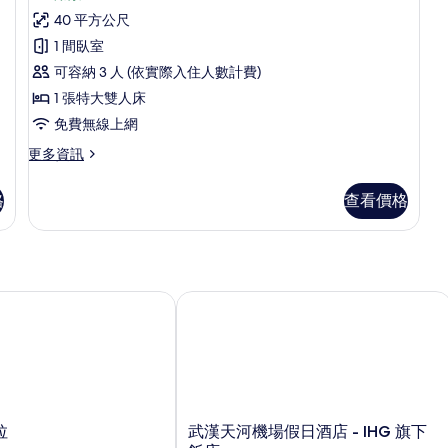
豪
所
大
2
40 平方公尺
華
雙
張
有
1 間臥室
人
標
客
相
床
準
可容納 3 人 (依實際入住人數計費)
房,
的
雙
片
1 張特大雙人床
詳
人
1
免費無線上網
情
床
張
的
更
更多資訊
特
詳
多
情
大
豪
格
查看價格
華
雙
客
人
房,
1
床,
張
非
特
武漢天河機場假日酒店 - IHG 旗下飯店
吸
大
雙
煙
人
房
床,
非
的
吸
所
煙
武
拉
武漢天河機場假日酒店 - IHG 旗下
房
有
漢