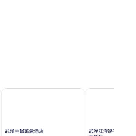
人
床
的
所
有
相
片
武漢卓爾萬豪酒店
武漢江漢路智選假日酒店 
武
武
武漢卓爾萬豪酒店
武漢江漢路智選假日酒店 
漢
漢