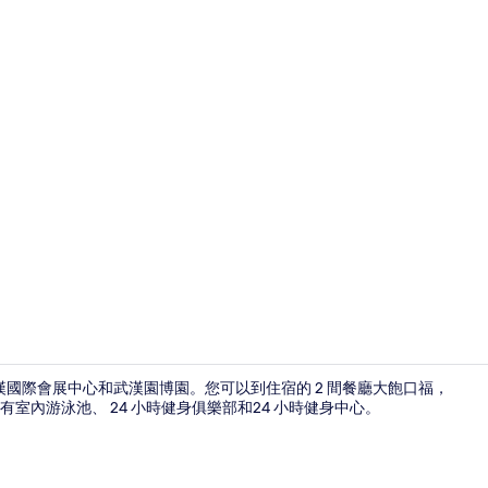
住宿影片
漢國際會展中心和武漢園博園。您可以到住宿的 2 間餐廳大飽口福，
內游泳池、 24 小時健身俱樂部和24 小時健身中心。
大廳酒吧