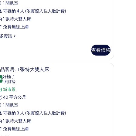
床
1 間臥室
樂
的
可容納 4 人 (依實際入住人數計費)
部
所
1 張特大雙人床
套
有
免費無線上網
,
相
多資訊
片
張
stin,
查看價格
特
大
作空間
迷你吧、客房內保險箱、書桌、筆電工作空間
顯
雙
6
品客房, 1 張特大雙人床
示
人
好極了
.0
10.0 分，滿分 10 分
極
(1
1 則評論
,
則
品
城市景
湖
評
客
40 平方公尺
景
論)
,
1 間臥室
的
可容納 3 人 (依實際入住人數計費)
所
張
1 張特大雙人床
有
特
免費無線上網
相