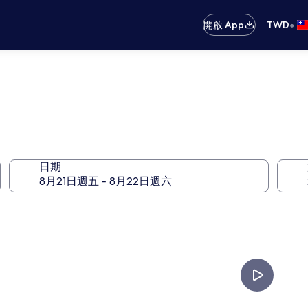
•
開啟 App
TWD
日期