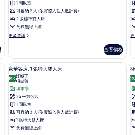
床
1 間臥室
標
標
雙
的
準
準
可容納 2 人 (依實際入住人數計費)
人
雙
雙
所
2 張標準雙人床
人
人
房,
有
免費無線上網
床
床
房
2
的
的
相
更
更
更多資訊
更
1
張
詳
詳
多
多
片
情
情
標
豪
We
格
查看價格
華
俱
準
雙
樂
雙
人
部
 迷你吧、客房內保險箱、書桌、筆電工作空間
迷你吧、客房內保險箱、書桌、筆電工
顯
8
房,
套
人
豪華客房, 1 張特大雙人床
極
示
2
房,
好極了
床
張
10.0
1
10
10.0 分，滿分 10 分
豪
(1
1 則評論
床
的
標
張
則
華
城市景
準
特
所
評
雙
大
客
35 平方公尺
有
人
雙
論)
房,
1 間臥室
房
床
人
相
的
床,
1
1
可容納 3 人 (依實際入住人數計費)
片
詳
湖
張
1 張特大雙人床
情
景
特
的
免費無線上網
詳