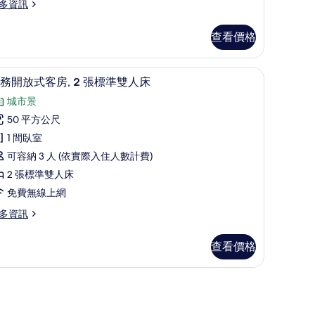
大
多資訊
片
雙
人
查看價格
床
作空間
的
迷你吧、客房內保險箱、書桌、筆電工作空間
顯
7
務開放式客房, 2 張標準雙人床
所
示
城市景
有
商
50 平方公尺
相
務
1 間臥室
片
開
可容納 3 人 (依實際入住人數計費)
放
2 張標準雙人床
式
免費無線上網
客
多資訊
,
查看價格
張
標
作空間
準
雙