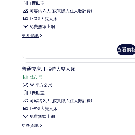
所
1 間臥室
雙
客
有
人
可容納 3 人 (依實際入住人數計費)
房,
床
相
1 張特大雙人床
的
1
片
免費無線上網
詳
張
情
更
更多資訊
特
多
大
行
查看價
政
雙
客
人
房,
普通套房, 1 張特大雙人床 |
顯
9
1
床
普通套房, 1 張特大雙人床
示
張
的
城市景
特
普
所
大
66 平方公尺
通
雙
有
1 間臥室
人
套
相
床
可容納 3 人 (依實際入住人數計費)
房,
的
片
1 張特大雙人床
詳
1
免費無線上網
情
張
更
更多資訊
特
多