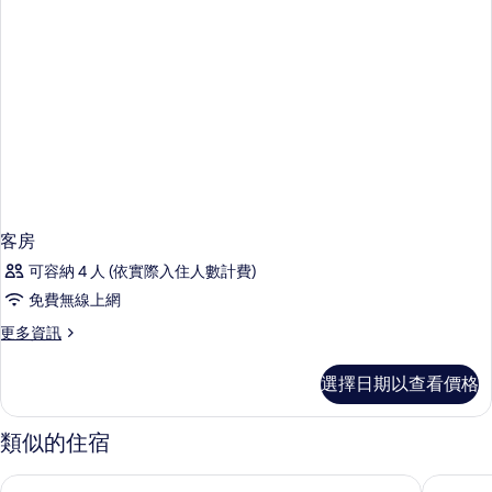
客房
可容納 4 人 (依實際入住人數計費)
免費無線上網
更
更多資訊
多
客
選擇日期以查看價格
房
的
詳
類似的住宿
情
奧爾葵迪亞集團飯店
棕櫚綠洲