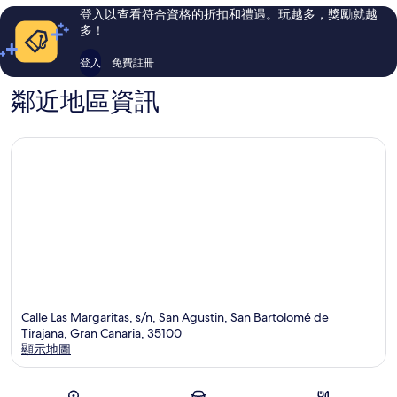
斯
評
評
登入以查看符合資格的折扣和禮遇。玩越多，獎勵就越
論
論
多！
登入
免費註冊
鄰近地區資訊
Calle Las Margaritas, s/n, San Agustin, San Bartolomé de
Tirajana, Gran Canaria, 35100
顯示地圖
地圖