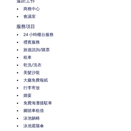
遠距工作
商務中心
會議室
服務項目
24 小時櫃台服務
禮賓服務
旅遊諮詢/購票
租車
乾洗/洗衣
美髮沙龍
大廳免費報紙
行李寄放
婚宴
免費海灘接駁車
腳踏車租借
泳池躺椅
泳池遮陽傘