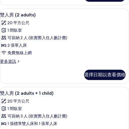
套
Child)
房
的
高級寢具、迷你吧、書桌、遮光布/窗
顯
3
(2
雙人房 (2 adults)
所
示
Adults
20 平方公尺
+
有
雙
1
1 間臥室
相
人
Child)
可容納 2 人 (依實際入住人數計費)
的
片
房
詳
2 張單人床
(2
情
免費無線上網
adults)
更
更多資訊
的
多
所
雙
選擇日期以查看價格
人
有
房
相
(2
高級寢具、迷你吧、書桌、遮光布/窗
顯
片
3
adults)
雙人房 (2 adults + 1 child)
示
的
20 平方公尺
詳
雙
情
1 間臥室
人
可容納 3 人 (依實際入住人數計費)
房
1 張標準雙人床和 1 張單人床
(2