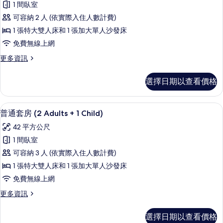
1
1 間臥室
相
通
Child)
可容納 2 人 (依實際入住人數計費)
的
片
套
詳
1 張特大雙人床和 1 張加大單人沙發床
房
情
免費無線上網
(2
更
更多資訊
Adults)
多
的
普
選擇日期以查看價格
通
所
套
有
房
高級寢具、迷你吧、書桌、遮光布/窗
顯
相
5
(2
普通套房 (2 Adults + 1 Child)
示
Adults)
片
42 平方公尺
的
普
詳
1 間臥室
通
情
可容納 3 人 (依實際入住人數計費)
套
1 張特大雙人床和 1 張加大單人沙發床
房
免費無線上網
(2
更
更多資訊
Adults
多
+
普
選擇日期以查看價格
1
通