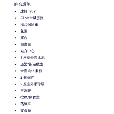
綜合設施
建於 1989
ATM/金融服務
櫃台保險箱
花園
露台
圖書館
健身中心
3 座室外游泳池
遊樂場/遊戲室
全套 Spa 服務
2 個浴缸
2 座室外網球場
三溫暖
按摩/療程室
蒸氣室
宴會廳