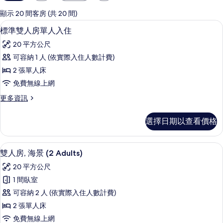
用
的
顯示 20 間客房 (共 20 間)
客
高級寢具、迷你吧、書桌、遮光布/窗
顯
3
標準雙人房單人入住
房
示
篩
20 平方公尺
標
選
可容納 1 人 (依實際入住人數計費)
準
條
2 張單人床
雙
件
免費無線上網
人
更
更多資訊
房
多
單
標
選擇日期以查看價格
準
人
雙
入
人
高級寢具、迷你吧、書桌、遮光布/窗
顯
6
房
雙人房, 海景 (2 Adults)
住
示
單
的
20 平方公尺
人
雙
入
所
1 間臥室
人
住
有
可容納 2 人 (依實際入住人數計費)
的
房,
詳
相
2 張單人床
海
情
片
免費無線上網