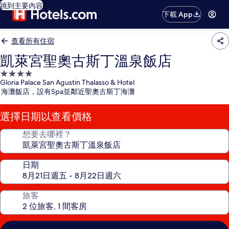
跳到主要內容
下載 App
查看所有住宿
凱萊宮聖奧古斯丁溫泉飯店
4.0
Gloria Palace San Agustin Thalasso & Hotel
星
海灘飯店，設有Spa並鄰近聖奧古斯丁海灘
級
住
選擇日期以查看價格
宿
想要去哪裡？
日期
旅客