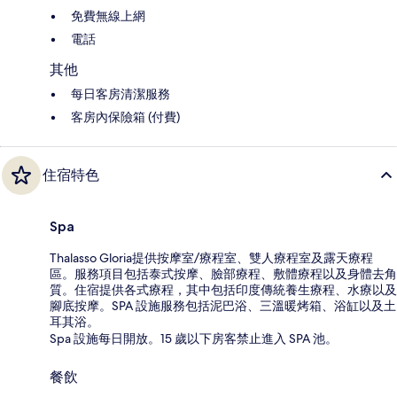
免費無線上網
電話
其他
每日客房清潔服務
客房內保險箱 (付費)
住宿特色
Spa
Thalasso Gloria提供按摩室/療程室、雙人療程室及露天療程
區。服務項目包括泰式按摩、臉部療程、敷體療程以及身體去角
質。住宿提供各式療程，其中包括印度傳統養生療程、水療以及
腳底按摩。SPA 設施服務包括泥巴浴、三溫暖烤箱、浴缸以及土
耳其浴。
Spa 設施每日開放。15 歲以下房客禁止進入 SPA 池。
餐飲