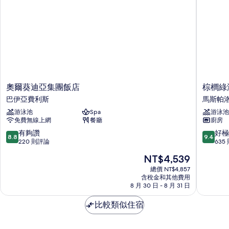
奧
棕
奧爾葵迪亞集團飯店
棕櫚綠
爾
櫚
巴伊亞費利斯
馬斯帕
葵
綠
游泳池
Spa
游泳池
迪
洲
免費無線上網
餐廳
廚房
亞
瑪
集
斯
8.8
9.4
有夠讚
好極
8.8
9.4
團
帕
分，
分，
220 則評論
635
飯
洛
滿
滿
現
NT$4,539
店
瑪
分
分
在
巴
飯
10
10
總價 NT$4,857
價
伊
含稅金和其他費用
店
分，
分，
格
8 月 30 日 - 8 月 31 日
亞
馬
有
好
為
費
斯
夠
極
NT$4,539
比較類似住宿
利
帕
讚，
了，
斯
洛
220
635
馬
則
則