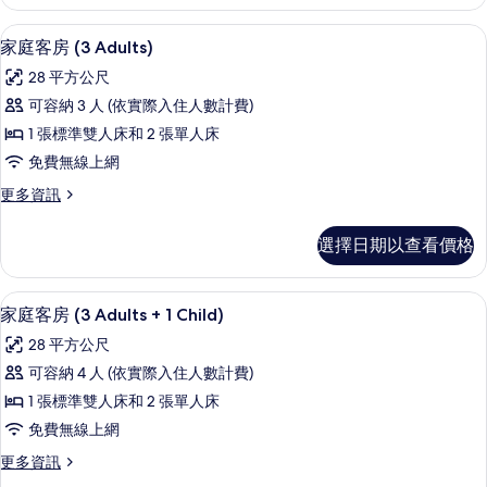
客
3
房
高級寢具、迷你吧、書桌、遮光布/窗
顯
Children)
5
(2
家庭客房 (3 Adults)
的
示
Adults
28 平方公尺
+
所
家
3
可容納 3 人 (依實際入住人數計費)
有
庭
Children)
1 張標準雙人床和 2 張單人床
的
相
客
詳
免費無線上網
片
房
情
更
更多資訊
(3
多
Adults)
家
選擇日期以查看價格
庭
的
客
所
房
高級寢具、迷你吧、書桌、遮光布/窗
顯
有
5
(3
家庭客房 (3 Adults + 1 Child)
示
Adults)
相
28 平方公尺
的
家
片
詳
可容納 4 人 (依實際入住人數計費)
庭
情
1 張標準雙人床和 2 張單人床
客
免費無線上網
房
更
更多資訊
(3
多