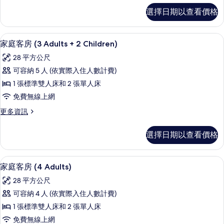
Adults
家
選擇日期以查看價格
+
庭
客
1
房
高級寢具、迷你吧、書桌、遮光布/窗
顯
Child)
5
(3
家庭客房 (3 Adults + 2 Children)
的
示
Adults
28 平方公尺
+
所
家
1
可容納 5 人 (依實際入住人數計費)
有
庭
Child)
1 張標準雙人床和 2 張單人床
的
相
客
詳
免費無線上網
片
房
情
更
更多資訊
(3
多
Adults
家
選擇日期以查看價格
+
庭
客
2
房
高級寢具、迷你吧、書桌、遮光布/窗
顯
Children)
5
(3
家庭客房 (4 Adults)
的
示
Adults
28 平方公尺
+
所
家
2
可容納 4 人 (依實際入住人數計費)
有
庭
Children)
1 張標準雙人床和 2 張單人床
的
相
客
詳
免費無線上網