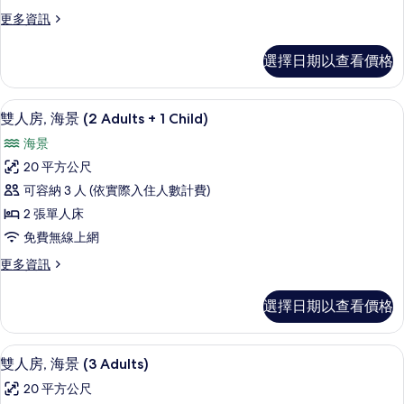
景
更
更多資訊
(2
多
Adults)
雙
選擇日期以查看價格
人
的
房,
所
海
高級寢具、迷你吧、書桌、遮光布/窗
顯
有
6
景
雙人房, 海景 (2 Adults + 1 Child)
示
(2
相
海景
Adults)
雙
片
的
20 平方公尺
人
詳
可容納 3 人 (依實際入住人數計費)
情
房,
2 張單人床
海
免費無線上網
景
更
更多資訊
(2
多
Adults
雙
選擇日期以查看價格
+
人
房,
1
海
高級寢具、迷你吧、書桌、遮光布/窗
顯
Child)
6
景
雙人房, 海景 (3 Adults)
的
示
(2
20 平方公尺
Adults
所
雙