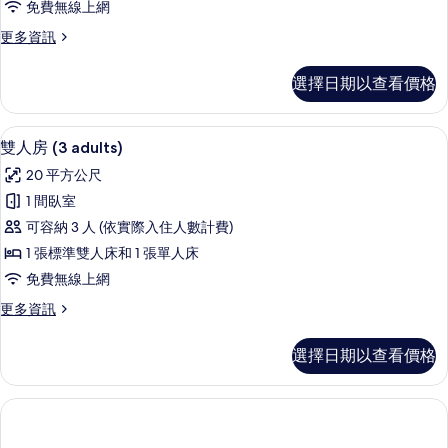
免費無線上網
adults
更
更多資訊
+
多
1
雙
選擇日期以查看價格
child)
人
的
房
(2
所
高級寢具、迷你吧、書桌、遮光布/窗
顯
3
adults
雙人房 (3 adults)
有
示
+
20 平方公尺
1
相
雙
child)
1 間臥室
片
人
的
可容納 3 人 (依實際入住人數計費)
詳
房
情
1 張標準雙人床和 1 張單人床
(3
免費無線上網
adults)
更
更多資訊
的
多
所
雙
選擇日期以查看價格
人
有
房
相
(3
片
adults)
的