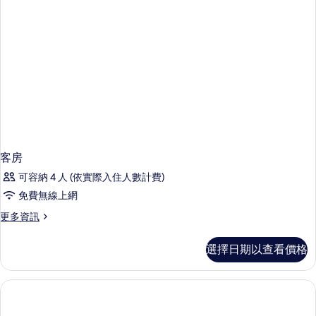
詳
情
客房
可容納 4 人 (依實際入住人數計費)
免費無線上網
更
更多資訊
多
客
選擇日期以查看價格
房
的
詳
情