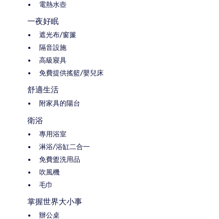
電熱水壺
一夜好眠
遮光布/窗簾
隔音設施
高級寢具
免費提供搖籃/嬰兒床
舒適生活
附家具的陽台
衛浴
專用浴室
淋浴/浴缸二合一
免費盥洗用品
吹風機
毛巾
掌握世界大小事
辦公桌