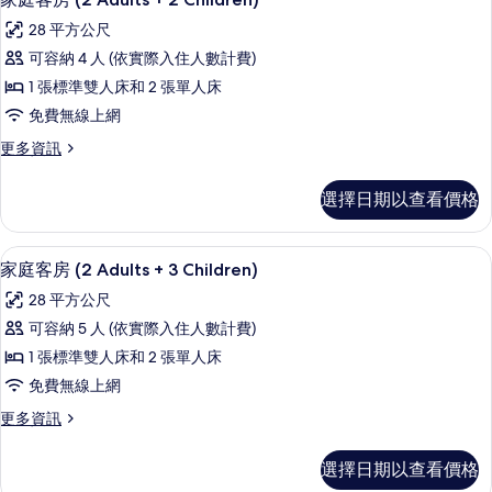
的
示
Adults
28 平方公尺
+
所
家
1
可容納 4 人 (依實際入住人數計費)
有
庭
Child)
1 張標準雙人床和 2 張單人床
的
相
客
詳
免費無線上網
片
房
情
更
更多資訊
(2
多
Adults
家
選擇日期以查看價格
+
庭
客
2
房
高級寢具、迷你吧、書桌、遮光布/窗
顯
Children)
5
(2
家庭客房 (2 Adults + 3 Children)
的
示
Adults
28 平方公尺
+
所
家
2
可容納 5 人 (依實際入住人數計費)
有
庭
Children)
1 張標準雙人床和 2 張單人床
的
相
客
詳
免費無線上網
片
房
情
更
更多資訊
(2
多
Adults
家
選擇日期以查看價格
+
庭