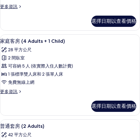
片
房
情
更
更多資訊
(4
多
Adults)
家
選擇日期以查看價格
庭
的
客
所
房
高級寢具、迷你吧、書桌、遮光布/窗
顯
有
5
(4
家庭客房 (4 Adults + 1 Child)
示
Adults)
相
28 平方公尺
的
家
片
詳
2 間臥室
庭
情
可容納 5 人 (依實際入住人數計費)
客
1 張標準雙人床和 2 張單人床
房
免費無線上網
(4
更
更多資訊
Adults
多
+
家
選擇日期以查看價格
1
庭
客
Child)
房
的
高級寢具、迷你吧、書桌、遮光布/窗
顯
5
(4
普通套房 (2 Adults)
所
示
Adults
42 平方公尺
+
有
普