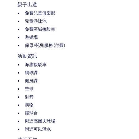
親子出遊
免費兒童俱樂部
兒童游泳池
免費區域接駁車
遊樂場
保母/托兒服務 (付費)
活動資訊
海灘接駁車
網球課
健身課
壁球
射箭
購物
撞球台
鄰近高爾夫球場
附近可以潛水