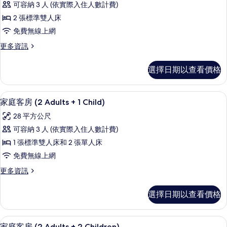
+
可容納 3 人 (依實際入住人數計費)
有
人
1
2 張標準雙人床
Child)
相
房,
的
免費無線上網
片
海
詳
更
更多資訊
情
景
多
(3
雙
選擇日期以查看價格
人
Adults)
房,
的
海
高級寢具、迷你吧、書桌、遮光布/窗
顯
所
5
景
家庭客房 (2 Adults + 1 Child)
示
(3
有
28 平方公尺
Adults)
家
相
的
可容納 3 人 (依實際入住人數計費)
庭
詳
片
1 張標準雙人床和 2 張單人床
情
客
免費無線上網
房
更
更多資訊
(2
多
Adults
家
選擇日期以查看價格
+
庭
客
1
房
高級寢具、迷你吧、書桌、遮光布/窗
顯
Child)
5
(2
家庭客房 (2 Adults + 2 Children)