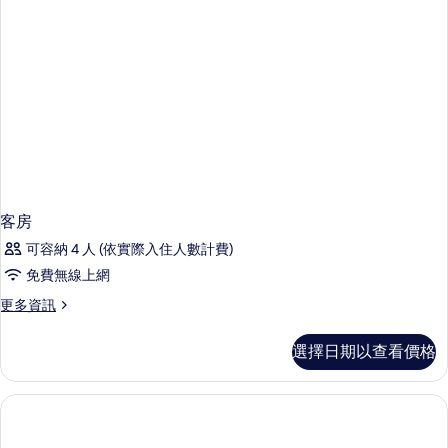
客房
可容納 4 人 (依實際入住人數計費)
免費無線上網
更
更多資訊
多
客
選擇日期以查看價格
房
的
詳
情