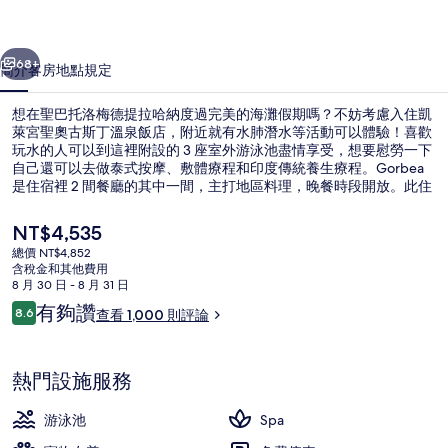
斯
一個
下一個
丁
68+
簡介
客房
地點
規定
溫
想在聖巴托洛梅德提拉哈納度過完美的海灘假期嗎？不妨考慮入住凱
泉
萊宮聖奧古斯丁溫泉飯店，附近就有水肺潛水等活動可以體驗！喜歡
玩水的人可以到這裡附設的 3 座室外游泳池盡情享受，想要慰勞一下
飯
自己還可以去做泰式按摩、敷體療程和印度傳統養生療程。Gorbea
店
是住宿裡 2 間餐廳的其中一間，主打地區料理，晚餐時段開放。此住
宿還有 5 間酒吧/酒廊、免費兒童俱樂部和池畔酒吧。旅客都對住宿
的
的友善員工讚不絕口。
目
NT$4,535
前
相
總價 NT$4,852
的
含稅金和其他費用
住宿正面 (夜晚)
片
價
8 月 30 日 - 8 月 31 日
格
評
有夠讚
集
8.6
查看 1,000 則評論
是
8.6 分，滿分 10 分，
論
NT$4,535
熱門設施服務
游泳池
Spa