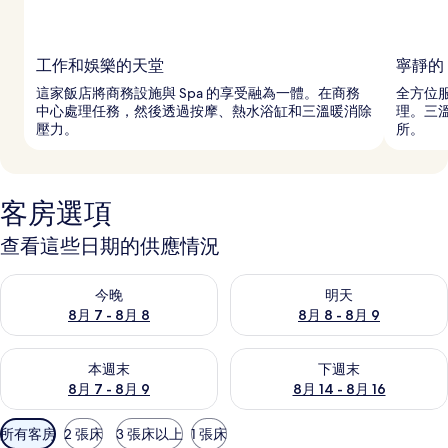
工作和娛樂的天堂
寧靜的 
這家飯店將商務設施與 Spa 的享受融為一體。在商務
全方位服
中心處理任務，然後透過按摩、熱水浴缸和三溫暖消除
理。三
壓力。
所。
客房選項
查看這些日期的供應情況
查看今晚 (8月 7 - 8月 8) 的供應情況
查看明天 (8月 8 - 8月 9) 的
今晚
明天
8月 7 - 8月 8
8月 8 - 8月 9
查看本週末 (8月 7 - 8月 9) 的供應情況
查看下週末 (8月 14 - 8月 16)
本週末
下週末
8月 7 - 8月 9
8月 14 - 8月 16
可
所有客房
2 張床
3 張床以上
1 張床