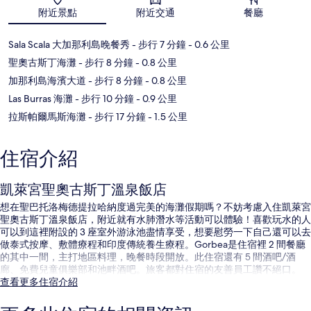
附近景點
附近交通
餐廳
Sala Scala 大加那利島晚餐秀
- 步行 7 分鐘
- 0.6 公里
聖奧古斯丁海灘
- 步行 8 分鐘
- 0.8 公里
加那利島海濱大道
- 步行 8 分鐘
- 0.8 公里
Las Burras 海灘
- 步行 10 分鐘
- 0.9 公里
拉斯帕爾馬斯海灘
- 步行 17 分鐘
- 1.5 公里
住宿介紹
凱萊宮聖奧古斯丁溫泉飯店
想在聖巴托洛梅德提拉哈納度過完美的海灘假期嗎？不妨考慮入住凱萊宮
聖奧古斯丁溫泉飯店，附近就有水肺潛水等活動可以體驗！喜歡玩水的人
可以到這裡附設的 3 座室外游泳池盡情享受，想要慰勞一下自己還可以去
做泰式按摩、敷體療程和印度傳統養生療程。Gorbea是住宿裡 2 間餐廳
的其中一間，主打地區料理，晚餐時段開放。此住宿還有 5 間酒吧/酒
廊、免費兒童俱樂部和池畔酒吧。旅客都對住宿的友善員工讚不絕口。
查看更多住宿介紹