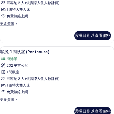
片
的
可容納 2 人 (依實際入住人數計費)
間
詳
1 張特大雙人床
情
臥
免費無線上網
室
更
更多資訊
(Penthouse)
多
的
套
選擇日期以查看價格
房,
所
1
有
間
客房, 1 間臥室 (Penthouse) | 客廳 | L
顯
相
6
臥
客房, 1 間臥室 (Penthouse)
示
室
片
海港景
(Penthouse)
客
的
202 平方公尺
房,
詳
1 間臥室
情
1
可容納 2 人 (依實際入住人數計費)
間
1 張特大雙人床
臥
免費無線上網
室
更
更多資訊
(Penthouse)
多
的
客
選擇日期以查看價格
房,
所