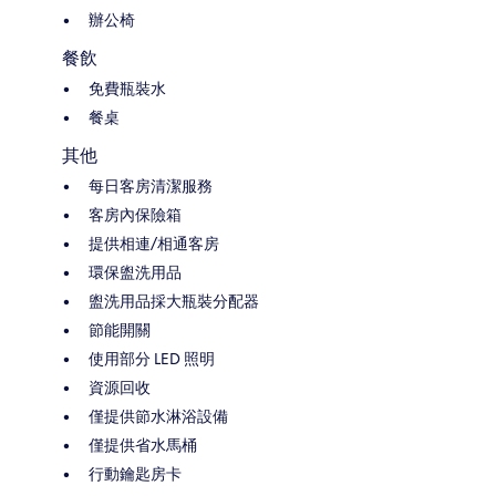
辦公椅
餐飲
免費瓶裝水
餐桌
其他
每日客房清潔服務
客房內保險箱
提供相連/相通客房
環保盥洗用品
盥洗用品採大瓶裝分配器
節能開關
使用部分 LED 照明
資源回收
僅提供節水淋浴設備
僅提供省水馬桶
行動鑰匙房卡