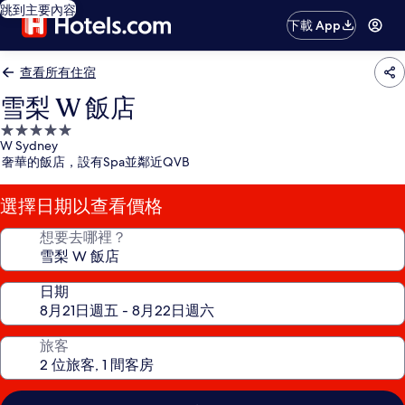
跳到主要內容
下載 App
查看所有住宿
雪梨 W 飯店
5.0
W Sydney
星
奢華的飯店，設有Spa並鄰近QVB
級
住
選擇日期以查看價格
宿
想要去哪裡？
日期
旅客