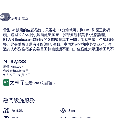
相
一個
下一個
片
117+
簡介
客房
地點
規定
集
雪梨 W 飯店的位置很好，只要走 10 分鐘就可以到QVB和國王街碼
頭。這裡的 Spa 提供深層組織按摩、臉部療程和美甲/足部護理。
BTWN Restaurant是附設的 3 間餐廳其中一間，供應早餐、午餐和晚
餐。此奢華飯店還有 4 間酒吧/酒廊、室內游泳池和室外游泳池。住
過的人都對住宿的友善員工和地點讚不絕口。住宿離大眾運輸工具不
遠，走路到會議中心輕軌車站只要 5 分鐘，到展覽館輕軌車站也只要
8 分鐘。
目
NT$7,233
前
總價 NT$7,957
的
含稅金和其他費用
室內游泳池和室外游泳池，開放時間為 06:
價
9 月 6 日 - 9 月 7 日
格
評
太棒了
9.0
查看 960 則評論
是
9.0 分，滿分 10 分，
論
NT$7,233
熱門設施服務
游泳池
Spa