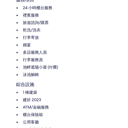
24 小時櫃台服務
禮賓服務
旅遊諮詢/購票
乾洗/洗衣
行李寄放
婚宴
多語服務人員
行李服務員
池畔遮陽小屋 (付費)
泳池躺椅
綜合設施
1 棟建築
建於 2023
ATM/金融服務
櫃台保險箱
公用客廳