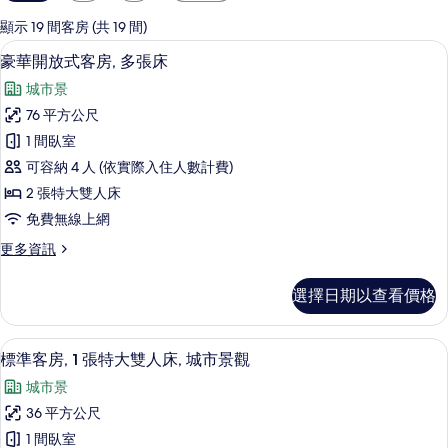
用
的
顯示 19 間客房 (共 19 間)
客
豪華開放式客房, 多張床 | 高級寢具
顯
7
豪華開放式客房, 多張床
房
示
篩
城市景
豪
選
76 平方公尺
華
條
1 間臥室
開
件
可容納 4 人 (依實際入住人數計費)
放
2 張特大雙人床
式
免費無線上網
客
更
更多資訊
房,
多
多
豪
選擇日期以查看價格
華
張
開
床
放
城市景
顯
7
式
標準客房, 1 張特大雙人床, 城市景觀
的
示
客
所
城市景
房,
標
多
有
36 平方公尺
準
張
相
1 間臥室
床