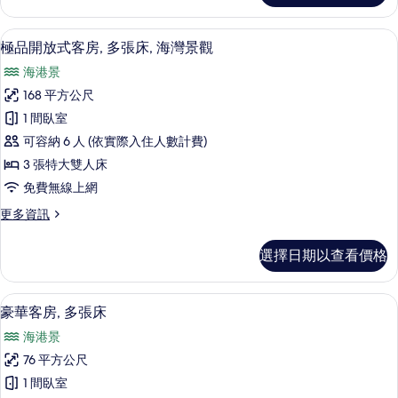
1
有
間
極品開放式客房, 多張床, 海灣景觀 | 起居
顯
相
8
臥
極品開放式客房, 多張床, 海灣景觀
示
室
片
海港景
(Penthouse)
極
的
168 平方公尺
品
詳
1 間臥室
情
開
可容納 6 人 (依實際入住人數計費)
放
3 張特大雙人床
式
免費無線上網
客
更
更多資訊
房,
多
多
極
選擇日期以查看價格
品
張
開
床,
放
4 間酒吧/酒廊、池畔酒吧
顯
7
式
豪華客房, 多張床
海
示
客
灣
海港景
房,
豪
多
景
76 平方公尺
華
張
觀
1 間臥室
床,
客