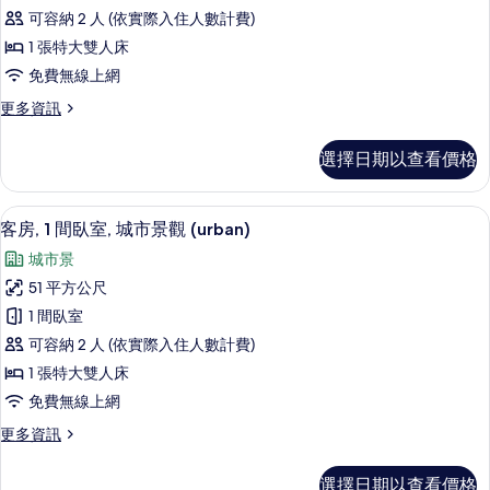
客
的
片
可容納 2 人 (依實際入住人數計費)
房,
詳
1 張特大雙人床
情
1
免費無線上網
張
更
更多資訊
特
多
大
標
選擇日期以查看價格
準
雙
客
人
房,
客房, 1 間臥室, 城市景觀 (urban)
顯
5
1
床,
客房, 1 間臥室, 城市景觀 (urban)
示
張
城
城市景
特
客
市
大
51 平方公尺
房,
雙
景
1 間臥室
人
1
觀
床,
可容納 2 人 (依實際入住人數計費)
間
城
的
1 張特大雙人床
市
臥
所
免費無線上網
景
室,
觀
有
更
更多資訊
城
的
多
相
詳
市
客
情
片
選擇日期以查看價格