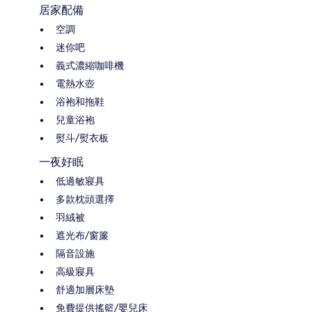
居家配備
空調
迷你吧
義式濃縮咖啡機
電熱水壺
浴袍和拖鞋
兒童浴袍
熨斗/熨衣板
一夜好眠
低過敏寢具
多款枕頭選擇
羽絨被
遮光布/窗簾
隔音設施
高級寢具
舒適加層床墊
免費提供搖籃/嬰兒床