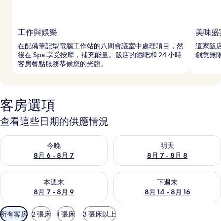
工作與娛樂
美味盛
在配備筆記型電腦工作站的八間會議室中處理項目，然
這家飯店
後在 Spa 享受按摩，補充能量。飯店的酒吧和 24 小時
創意無
客房餐點服務恭候您的光臨。
客房選項
查看這些日期的供應情況
查看今晚 (8月 6 - 8月 7) 的供應情況
查看明天 (8月 7 - 8月 8) 的
今晚
明天
8月 6 - 8月 7
8月 7 - 8月 8
查看本週末 (8月 7 - 8月 9) 的供應情況
查看下週末 (8月 14 - 8月 16)
本週末
下週末
8月 7 - 8月 9
8月 14 - 8月 16
可
所有客房
2 張床
1 張床
3 張床以上