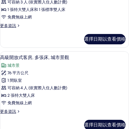
海
大
可容納 3 人 (依實際入住人數計費)
放
雙
灣
1 張特大雙人床和 1 張標準雙人床
人
式
景
免費無線上網
床,
客
海
觀
更
更多資訊
灣
房,
多
的
景
多
高
觀
所
選擇日期以查看價格
級
張
的
有
開
詳
床,
放
相
情
高級寢具、羽絨被、舒適加層、迷你吧
顯
6
式
高級開放式客房, 多張床, 城市景觀
城
片
示
客
市
城市景
房,
高
多
景
76 平方公尺
級
張
觀
1 間臥室
床,
開
城
的
可容納 4 人 (依實際入住人數計費)
放
市
所
2 張特大雙人床
景
式
有
免費無線上網
觀
客
的
相
更
更多資訊
詳
房,
多
片
情
多
高
選擇日期以查看價格
級