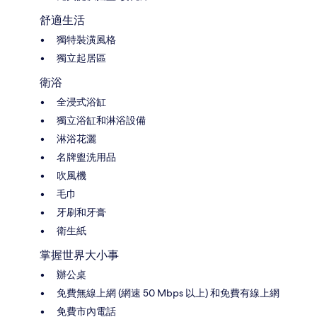
舒適生活
獨特裝潢風格
獨立起居區
衛浴
全浸式浴缸
獨立浴缸和淋浴設備
淋浴花灑
名牌盥洗用品
吹風機
毛巾
牙刷和牙膏
衛生紙
掌握世界大小事
辦公桌
免費無線上網 (網速 50 Mbps 以上) 和免費有線上網
免費市內電話