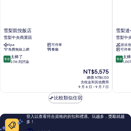
海
的
灣
所
景
有
觀
的
相
詳
雪
雪
雪梨凱悅飯店
雪梨達
片
情
梨
梨
雪梨中央商業區
雪梨中
凱
達
Spa
可停車
游泳池
悅
令
免費無線上網
餐廳
可停車
飯
港
店
索
9.0
9.0
太棒了
太棒
9.0
9.0
雪
菲
分，
分，
2,116 則評論
1,0
梨
特
滿
滿
現
NT$5,575
中
飯
分
分
在
央
店
10
10
總價 NT$6,133
價
商
含稅金和其他費用
雪
分，
分，
格
9 月 6 日 - 9 月 7 日
業
梨
太
太
為
區
中
棒
棒
NT$5,575
比較類似住宿
央
了，
了，
商
2,116
1,007
業
則
則
區
評
評
登入以查看符合資格的折扣和禮遇。玩越多，獎勵就越
論
論
多！