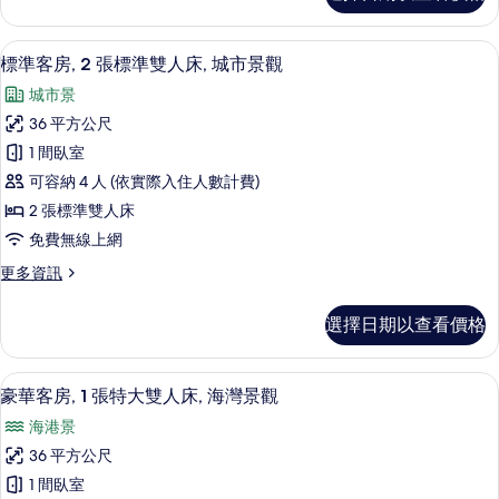
張
的
有
開
詳
特
放
相
情
高級寢具、羽絨被、舒適加層、迷你吧
顯
6
式
大
標準客房, 2 張標準雙人床, 城市景觀
片
示
客
雙
城市景
房,
標
人
1
36 平方公尺
準
張
床,
1 間臥室
特
客
海
大
可容納 4 人 (依實際入住人數計費)
房,
雙
灣
2 張標準雙人床
人
2
景
免費無線上網
床,
張
海
觀
更
更多資訊
標
灣
多
的
景
準
標
觀
所
選擇日期以查看價格
準
雙
的
有
客
詳
人
房,
相
情
豪華客房, 1 張特大雙人床, 海灣景觀
顯
6
2
床,
豪華客房, 1 張特大雙人床, 海灣景觀
片
示
張
城
海港景
標
豪
市
準
36 平方公尺
華
雙
景
1 間臥室
人