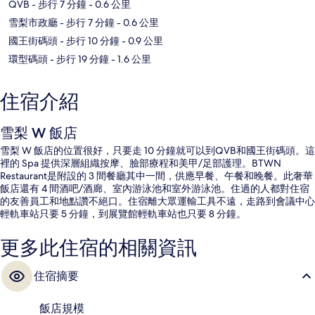
QVB
- 步行 7 分鐘
- 0.6 公里
雪梨市政廳
- 步行 7 分鐘
- 0.6 公里
國王街碼頭
- 步行 10 分鐘
- 0.9 公里
環型碼頭
- 步行 19 分鐘
- 1.6 公里
住宿介紹
雪梨 W 飯店
雪梨 W 飯店的位置很好，只要走 10 分鐘就可以到QVB和國王街碼頭。這
裡的 Spa 提供深層組織按摩、臉部療程和美甲/足部護理。BTWN
Restaurant是附設的 3 間餐廳其中一間，供應早餐、午餐和晚餐。此奢華
飯店還有 4 間酒吧/酒廊、室內游泳池和室外游泳池。住過的人都對住宿
的友善員工和地點讚不絕口。住宿離大眾運輸工具不遠，走路到會議中心
輕軌車站只要 5 分鐘，到展覽館輕軌車站也只要 8 分鐘。
更多此住宿的相關資訊
住宿摘要
飯店規模