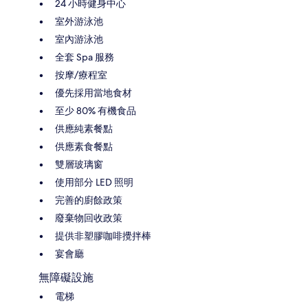
24 小時健身中心
室外游泳池
室內游泳池
全套 Spa 服務
按摩/療程室
優先採用當地食材
至少 80% 有機食品
供應純素餐點
供應素食餐點
雙層玻璃窗
使用部分 LED 照明
完善的廚餘政策
廢棄物回收政策
提供非塑膠咖啡攪拌棒
宴會廳
無障礙設施
電梯