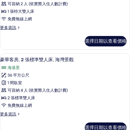
客
觀
床,
可容納 2 人 (依實際入住人數計費)
房,
城
的
1 張特大雙人床
市
1
所
免費無線上網
景
張
觀
有
更
更多資訊
特
的
多
相
詳
大
豪
情
片
選擇日期以查看價格
華
雙
客
人
房,
豪華客房, 2 張標準雙人床, 海灣景觀 | 
顯
5
1
床,
豪華客房, 2 張標準雙人床, 海灣景觀
示
張
海
海港景
特
豪
灣
大
36 平方公尺
華
雙
景
1 間臥室
人
客
觀
床,
可容納 4 人 (依實際入住人數計費)
房,
海
的
2 張標準雙人床
灣
2
所
免費無線上網
景
張
觀
有
更
更多資訊
標
的
多
相
詳
準
豪
情
片
選擇日期以查看價格
華