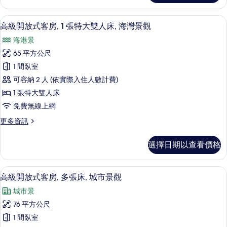
張
開
特
放
高級開放式客房, 1 張特大雙人床, 海灣景
顯
5
式
大
高級開放式客房, 1 張特大雙人床, 海灣景觀
示
客
雙
海港景
房,
高
人
1
65 平方公尺
級
張
床,
1 間臥室
特
開
城
大
可容納 2 人 (依實際入住人數計費)
放
雙
市
1 張特大雙人床
人
式
景
免費無線上網
床,
客
城
觀
更
更多資訊
市
房,
多
的
景
1
高
觀
所
選擇日期以查看價格
級
張
的
有
開
詳
特
放
相
情
高級寢具、羽絨被、舒適加層、迷你吧
顯
5
式
大
高級開放式客房, 多張床, 城市景觀
片
示
客
雙
城市景
房,
高
人
1
76 平方公尺
級
張
床,
1 間臥室
特
開