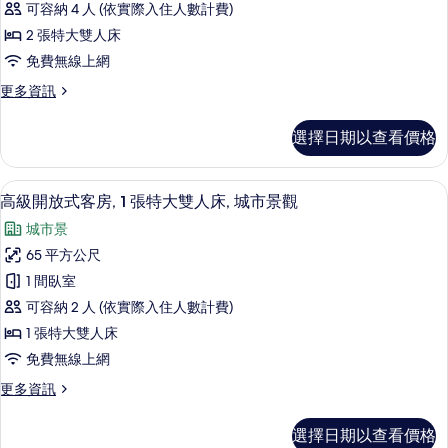
海
的
可容納 4 人 (依實際入住人數計費)
房,
灣
所
2 張特大雙人床
景
多
有
免費無線上網
觀
張
的
相
更
更多資訊
詳
床
多
片
情
的
豪
選擇日期以查看價格
華
所
客
有
房,
高級寢具、羽絨被、舒適加層、迷你吧
顯
5
多
高級開放式客房, 1 張特大雙人床, 城市景觀
相
示
張
片
城市景
床
高
的
65 平方公尺
級
詳
1 間臥室
情
開
可容納 2 人 (依實際入住人數計費)
放
1 張特大雙人床
式
免費無線上網
客
更
更多資訊
房,
多
1
高
選擇日期以查看價格
級