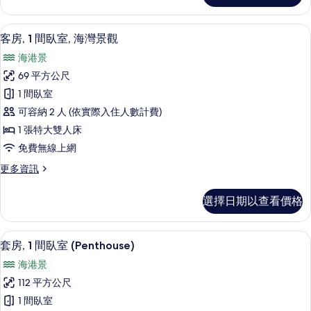
雙
客
人
房,
客房, 1 間臥室, 海灣景觀 | 高級寢
顯
7
2
床,
客房, 1 間臥室, 海灣景觀
示
張
海
海港景
標
客
灣
準
69 平方公尺
房,
雙
景
1 間臥室
人
1
觀
床,
可容納 2 人 (依實際入住人數計費)
間
海
的
1 張特大雙人床
灣
臥
所
免費無線上網
景
室,
觀
有
更
更多資訊
海
的
多
相
詳
灣
客
情
片
選擇日期以查看價格
房,
景
1
觀
間
套房, 1 間臥室 (Penthouse) | 
顯
6
臥
的
套房, 1 間臥室 (Penthouse)
示
室,
所
海港景
海
套
有
灣
112 平方公尺
房,
景
相
1 間臥室
觀
1