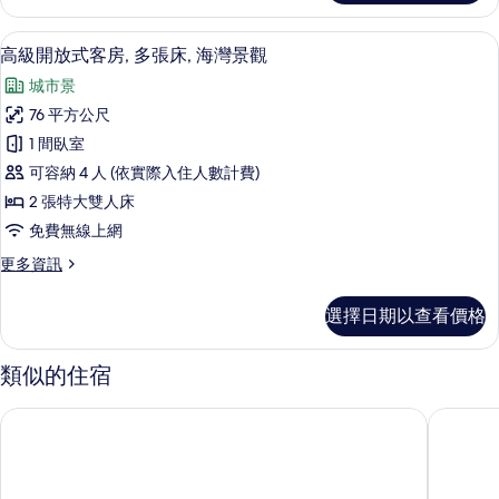
張
開
床,
放
高級開放式客房, 多張床, 海灣景觀 |
顯
7
式
高級開放式客房, 多張床, 海灣景觀
城
示
客
市
城市景
房,
高
多
景
76 平方公尺
級
張
觀
1 間臥室
床,
開
城
的
可容納 4 人 (依實際入住人數計費)
放
市
所
2 張特大雙人床
景
式
有
免費無線上網
觀
客
的
相
更
更多資訊
詳
房,
多
片
情
多
高
選擇日期以查看價格
級
張
開
床,
放
類似的住宿
式
海
客
雪梨凱悅飯店
雪梨達令
灣
房,
多
景
張
觀
床,