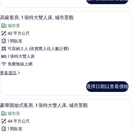
房,
景
1
觀
間
高級寢具、羽絨被、舒適加層、迷你吧
顯
6
臥
(urban)
高級客房, 1 張特大雙人床, 城市景觀
示
室,
的
城市景
城
高
所
市
42 平方公尺
級
景
有
1 間臥室
觀
客
相
(urban)
可容納 2 人 (依實際入住人數計費)
房,
的
片
1 張特大雙人床
詳
1
免費無線上網
情
張
更
更多資訊
特
多
大
高
選擇日期以查看價格
級
雙
客
人
房,
高級寢具、羽絨被、舒適加層、迷你吧
顯
3
1
床,
豪華開放式客房, 1 張特大雙人床, 城市景觀
示
張
城
城市景
特
豪
市
大
44 平方公尺
華
雙
景
1 間臥室
人