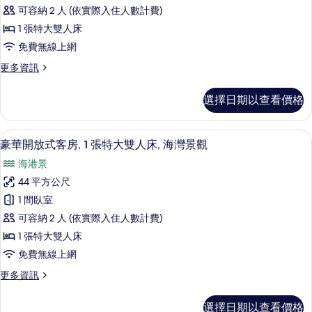
開
觀
床,
可容納 2 人 (依實際入住人數計費)
放
城
的
1 張特大雙人床
市
式
所
免費無線上網
景
客
觀
有
更
更多資訊
的
房,
多
相
詳
1
豪
情
片
選擇日期以查看價格
華
張
開
特
放
4 間酒吧/酒廊、池畔酒吧
顯
6
式
大
豪華開放式客房, 1 張特大雙人床, 海灣景觀
示
客
雙
海港景
房,
豪
人
1
44 平方公尺
華
張
床,
1 間臥室
特
開
城
大
可容納 2 人 (依實際入住人數計費)
放
雙
市
1 張特大雙人床
人
式
景
免費無線上網
床,
客
城
觀
更
更多資訊
市
房,
多
的
景
1
豪
觀
所
選擇日期以查看價格
華