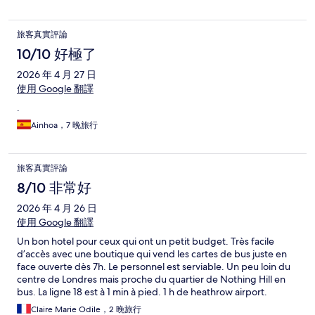
旅客真實評論
10/10 好極了
2026 年 4 月 27 日
使用 Google 翻譯
.
Ainhoa，7 晚旅行
旅客真實評論
8/10 非常好
2026 年 4 月 26 日
使用 Google 翻譯
Un bon hotel pour ceux qui ont un petit budget. Très facile
d’accès avec une boutique qui vend les cartes de bus juste en
face ouverte dès 7h. Le personnel est serviable. Un peu loin du
centre de Londres mais proche du quartier de Nothing Hill en
bus. La ligne 18 est à 1 min à pied. 1 h de heathrow airport.
Claire Marie Odile，2 晚旅行