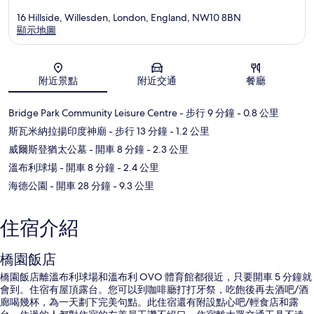
16 Hillside, Willesden, London, England, NW10 8BN
顯示地圖
地圖
附近景點
附近交通
餐廳
Bridge Park Community Leisure Centre
- 步行 9 分鐘
- 0.8 公里
斯瓦米納拉揚印度神廟
- 步行 13 分鐘
- 1.2 公里
威爾斯登猶太公墓
- 開車 8 分鐘
- 2.3 公里
溫布利球場
- 開車 8 分鐘
- 2.4 公里
海德公園
- 開車 28 分鐘
- 9.3 公里
住宿介紹
橋園飯店
橋園飯店離溫布利球場和溫布利 OVO 體育館都很近，只要開車 5 分鐘就
會到。住宿有屋頂露台。您可以到咖啡廳打打牙祭，吃飽後再去酒吧/酒
廊喝幾杯，為一天劃下完美句點。此住宿還有附設點心吧/輕食店和露