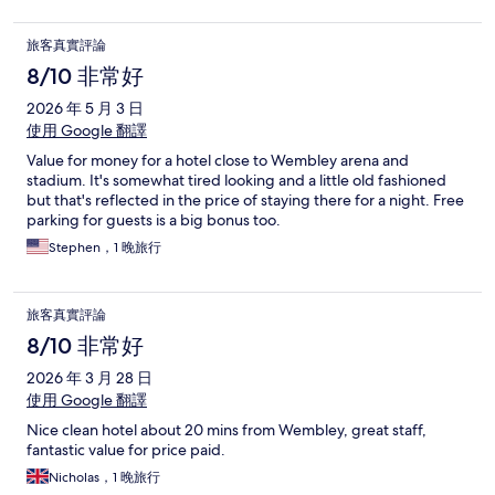
旅客真實評論
8/10 非常好
2026 年 5 月 3 日
使用 Google 翻譯
Value for money for a hotel close to Wembley arena and
stadium. It's somewhat tired looking and a little old fashioned
but that's reflected in the price of staying there for a night. Free
parking for guests is a big bonus too.
Stephen，1 晚旅行
旅客真實評論
8/10 非常好
2026 年 3 月 28 日
使用 Google 翻譯
Nice clean hotel about 20 mins from Wembley, great staff,
fantastic value for price paid.
Nicholas，1 晚旅行