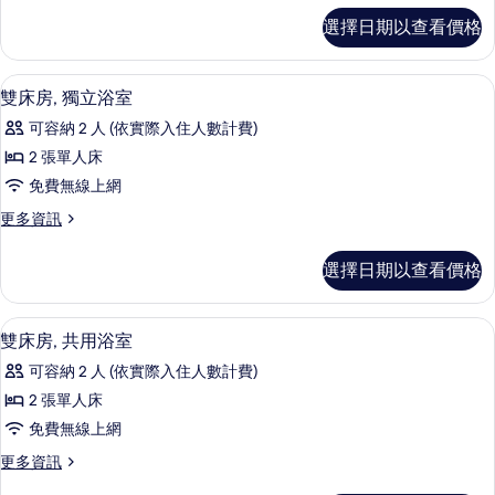
立
三
選擇日期以查看價格
人
浴
房,
室
獨
吹風機、毛巾
顯
9
立
雙床房, 獨立浴室
的
示
浴
所
可容納 2 人 (依實際入住人數計費)
室
雙
的
有
2 張單人床
床
詳
相
免費無線上網
情
房,
片
更
更多資訊
獨
多
立
雙
選擇日期以查看價格
床
浴
房,
室
獨
吹風機、毛巾
顯
8
立
雙床房, 共用浴室
的
示
浴
所
可容納 2 人 (依實際入住人數計費)
室
雙
的
有
2 張單人床
床
詳
相
免費無線上網
情
房,
片
更
更多資訊
共
多