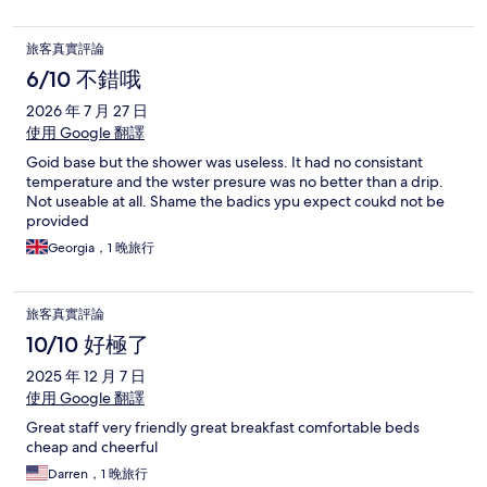
旅客真實評論
6/10 不錯哦
2026 年 7 月 27 日
使用 Google 翻譯
Goid base but the shower was useless. It had no consistant
temperature and the wster presure was no better than a drip.
Not useable at all. Shame the badics ypu expect coukd not be
provided
Georgia，1 晚旅行
旅客真實評論
10/10 好極了
2025 年 12 月 7 日
使用 Google 翻譯
Great staff very friendly great breakfast comfortable beds
cheap and cheerful
Darren，1 晚旅行