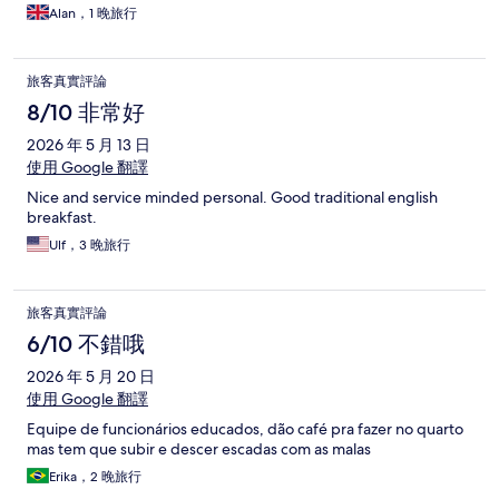
Alan，1 晚旅行
旅客真實評論
8/10 非常好
2026 年 5 月 13 日
使用 Google 翻譯
Nice and service minded personal. Good traditional english
breakfast.
Ulf，3 晚旅行
旅客真實評論
6/10 不錯哦
2026 年 5 月 20 日
使用 Google 翻譯
Equipe de funcionários educados, dão café pra fazer no quarto
mas tem que subir e descer escadas com as malas
Erika，2 晚旅行