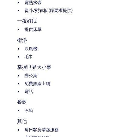
電熱水壺
熨斗/熨衣板 (應要求提供)
一夜好眠
提供床單
衛浴
吹風機
毛巾
掌握世界大小事
辦公桌
免費無線上網
電話
餐飲
冰箱
其他
每日客房清潔服務