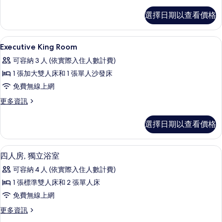
多
用
雙
選擇日期以查看價格
人
浴
房,
室
共
Executive King Room | 客
顯
3
用
Executive King Room
的
示
浴
所
可容納 3 人 (依實際入住人數計費)
室
Executive
的
有
1 張加大雙人床和 1 張單人沙發床
King
詳
相
免費無線上網
Room
情
片
的
更
更多資訊
多
所
Executive
選擇日期以查看價格
有
King
Room
相
的
四人房, 獨立浴室 | 浴室 | 吹風機、毛巾
顯
片
14
詳
四人房, 獨立浴室
示
情
可容納 4 人 (依實際入住人數計費)
四
1 張標準雙人床和 2 張單人床
人
免費無線上網
房,
更
更多資訊
獨
多