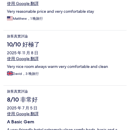
使用 Google 翻譯
Very reasonable price and very comfortable stay
Matthew，1 晚旅行
旅客真實評論
10/10 好極了
2025 年 11 月 8 日
使用 Google 翻譯
Very nice room always warm very comfortable and clean
David，3 晚旅行
旅客真實評論
8/10 非常好
2025 年 7 月 5 日
使用 Google 翻譯
A Basic Gem
A very friendly hotel extremely clean comfy beds, basic and a