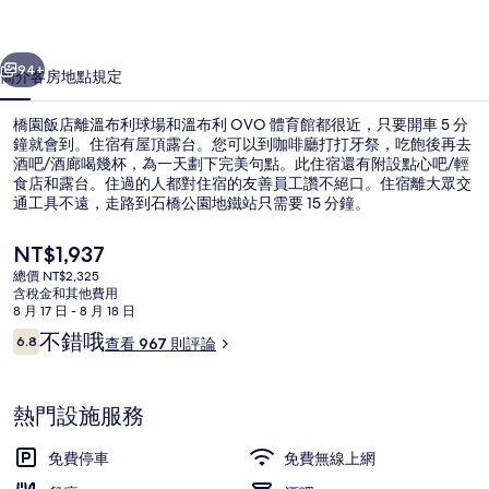
片
一個
下一個
集
94+
簡介
客房
地點
規定
橋園飯店離溫布利球場和溫布利 OVO 體育館都很近，只要開車 5 分
鐘就會到。住宿有屋頂露台。您可以到咖啡廳打打牙祭，吃飽後再去
酒吧/酒廊喝幾杯，為一天劃下完美句點。此住宿還有附設點心吧/輕
食店和露台。住過的人都對住宿的友善員工讚不絕口。住宿離大眾交
通工具不遠，走路到石橋公園地鐵站只需要 15 分鐘。
目
NT$1,937
前
總價 NT$2,325
的
含稅金和其他費用
接待櫃台
價
8 月 17 日 - 8 月 18 日
格
評
不錯哦
6.8
查看 967 則評論
是
6.8 分，滿分 10 分，
論
NT$1,937
熱門設施服務
免費停車
免費無線上網