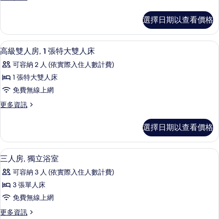
共
情
多
片
用
單
選擇日期以查看價格
人
浴
房,
室
共
高級雙人房, 1 張特大雙人床 | 起居區 | 
顯
4
用
高級雙人房, 1 張特大雙人床
的
示
浴
所
可容納 2 人 (依實際入住人數計費)
室
高
的
有
1 張特大雙人床
級
詳
相
免費無線上網
情
雙
片
更
更多資訊
人
多
房,
高
選擇日期以查看價格
級
1
雙
張
人
三人房, 獨立浴室 | 客房內保險箱、
顯
9
房,
特
三人房, 獨立浴室
示
1
大
可容納 3 人 (依實際入住人數計費)
張
三
雙
特
3 張單人床
人
大
人
免費無線上網
雙
房,
床
人
更
更多資訊
獨
床