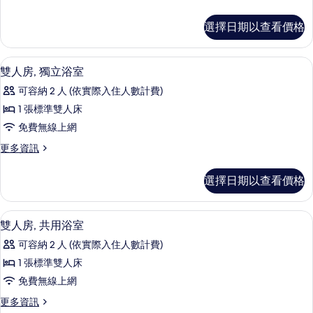
多
Beds,
Triple
Ensuite
選擇日期以查看價格
Room,
的
3
Twin
所
雙人房, 獨立浴室 | 客房內保險箱、
顯
16
Beds,
雙人房, 獨立浴室
有
示
Ensuite
可容納 2 人 (依實際入住人數計費)
的
相
雙
詳
1 張標準雙人床
片
人
情
免費無線上網
房,
更
更多資訊
獨
多
立
雙
選擇日期以查看價格
人
浴
房,
室
獨
雙人房, 共用浴室 | 客房內保險箱、
顯
16
立
雙人房, 共用浴室
的
示
浴
所
可容納 2 人 (依實際入住人數計費)
室
雙
的
有
1 張標準雙人床
人
詳
相
免費無線上網
情
房,
片
更
更多資訊
共