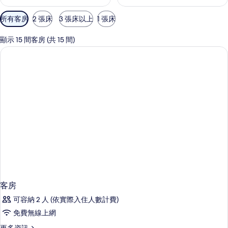
可
所有客房
2 張床
3 張床以上
1 張床
用
的
顯示 15 間客房 (共 15 間)
客
房
篩
選
條
件
客房
可容納 2 人 (依實際入住人數計費)
免費無線上網
更