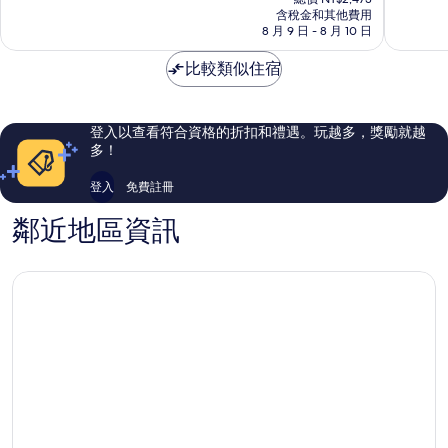
價
含稅金和其他費用
267
分，
格
8 月 9 日 - 8 月 10 日
則
不
為
評
錯
NT$2,061
比較類似住宿
論
哦，
28
則
評
登入以查看符合資格的折扣和禮遇。玩越多，獎勵就越
論
多！
登入
免費註冊
鄰近地區資訊