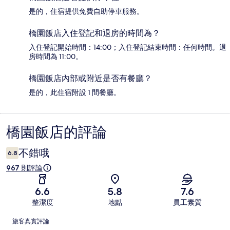
是的，住宿提供免費自助停車服務。
橋園飯店入住登記和退房的時間為？
入住登記開始時間：14:00；入住登記結束時間：任何時間。退
房時間為 11:00。
橋園飯店內部或附近是否有餐廳？
是的，此住宿附設 1 間餐廳。
橋園飯店的評論
評
論
不錯哦
6.8
967 則評論
6.6
5.8
7.6
整潔度
地點
員工素質
評
旅客真實評論