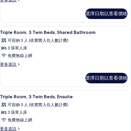
更多資訊
多
客
選擇日期以查看價格
房
的
詳
客房內保險箱、書桌、熨斗/熨衣板、
顯
9
情
Triple Room, 3 Twin Beds, Shared Bathroom
示
可容納 3 人 (依實際入住人數計費)
Triple
3 張單人床
Room,
免費無線上網
3
Twin
更
更多資訊
多
Beds,
Triple
Shared
選擇日期以查看價格
Room,
Bathroom
3
Twin
的
客房內保險箱、書桌、熨斗/熨衣板、
顯
9
Beds,
Triple Room, 3 Twin Beds, Ensuite
所
示
Shared
可容納 3 人 (依實際入住人數計費)
有
Bathroom
Triple
的
3 張單人床
相
Room,
詳
免費無線上網
片
3
情
Twin
更
更多資訊