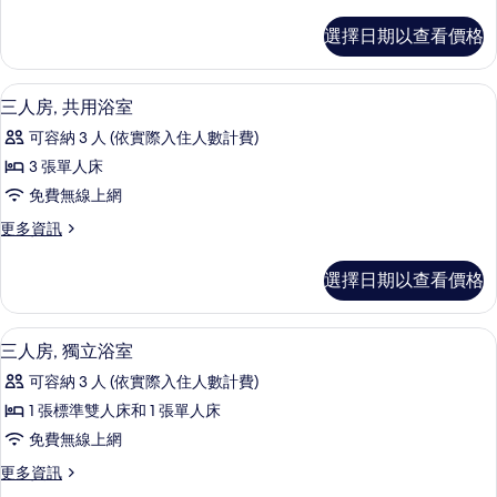
多
的
的
立
三
所
選擇日期以查看價格
詳
人
浴
情
有
房,
室
獨
相
三人房, 共用浴室 | 客房內保險箱、
顯
10
立
三人房, 共用浴室
的
片
示
浴
所
可容納 3 人 (依實際入住人數計費)
室
三
的
有
3 張單人床
人
詳
相
免費無線上網
情
房,
片
更
更多資訊
共
多
用
三
選擇日期以查看價格
人
浴
房,
室
共
三人房, 獨立浴室 | 浴室 | 吹風機、毛巾
顯
6
用
三人房, 獨立浴室
的
示
浴
所
可容納 3 人 (依實際入住人數計費)
室
三
的
有
1 張標準雙人床和 1 張單人床
人
詳
相
免費無線上網
情
房,
片
更
更多資訊
獨
多