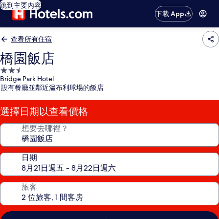
跳到主要內容
下載 App
查看所有住宿
橋園飯店
2.5
Bridge Park Hotel
星
設有餐廳並鄰近溫布利球場的飯店
級
住
選擇日期以查看價格
宿
想要去哪裡？
日期
旅客