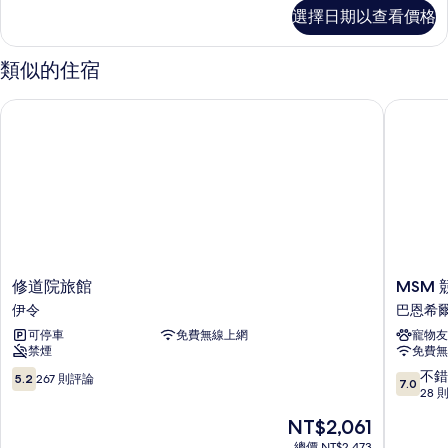
用
雙
選擇日期以查看價格
床
浴
房,
室
共
類似的住宿
用
的
浴
修道院旅館
MSM 
所
室
的
有
詳
相
情
片
修
MSM
修道院旅館
MSM
道
競
伊令
巴恩希
院
技
可停車
免費無線上網
寵物友
旅
場
禁煙
免費無
館
飯
伊
店
5.2
7.0
不錯
5.2
267 則評論
7.0
令
巴
分，
分，
28 
恩
滿
滿
現
NT$2,061
希
分
分
在
爾
10，
10
總價 NT$2,473