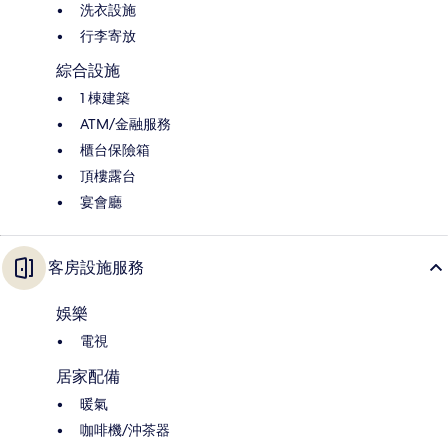
洗衣設施
行李寄放
綜合設施
1 棟建築
ATM/金融服務
櫃台保險箱
頂樓露台
宴會廳
客房設施服務
娛樂
電視
居家配備
暖氣
咖啡機/沖茶器