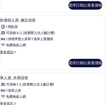
立
四
選擇日期以查看價格
人
浴
房,
室
獨
舒適四人房, 獨立浴室 | 客房內保險
顯
6
立
舒適四人房, 獨立浴室
的
示
浴
所
1 間臥室
室
舒
的
有
可容納 4 人 (依實際入住人數計費)
適
詳
相
1 張標準雙人床和 1 張單人雙層床
情
四
片
免費無線上網
人
更
更多資訊
房,
多
獨
舒
選擇日期以查看價格
適
立
四
浴
人
單人房, 共用浴室 | 客房內保險箱、
顯
7
房,
單人房, 共用浴室
室
示
獨
的
可容納 1 人 (依實際入住人數計費)
立
單
浴
所
1 張單人床
人
室
有
免費無線上網
的
房,
詳
相
更
更多資訊