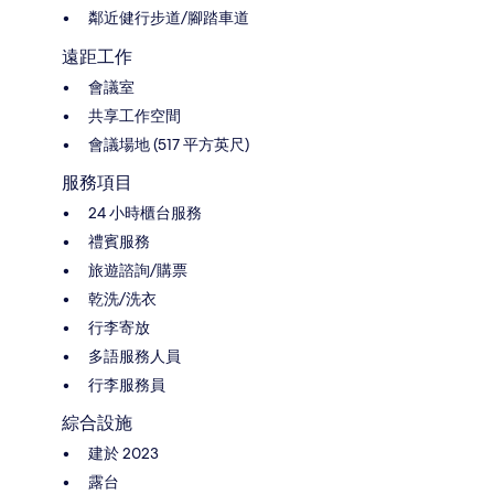
鄰近健行步道/腳踏車道
遠距工作
會議室
共享工作空間
會議場地 (517 平方英尺)
服務項目
24 小時櫃台服務
禮賓服務
旅遊諮詢/購票
乾洗/洗衣
行李寄放
多語服務人員
行李服務員
綜合設施
建於 2023
露台