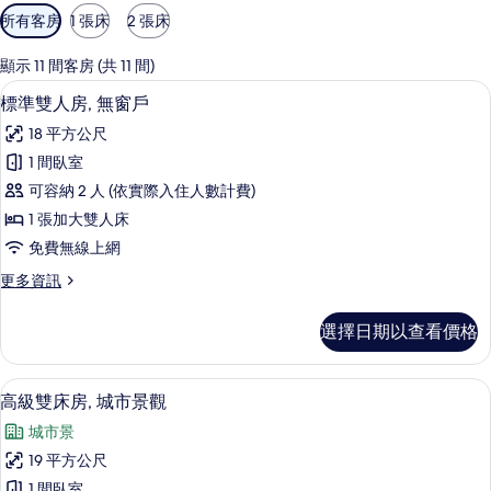
可
所有客房
1 張床
2 張床
用
的
顯示 11 間客房 (共 11 間)
客
標準雙人房, 無窗戶 | 高級寢具、迷
顯
10
標準雙人房, 無窗戶
房
示
篩
18 平方公尺
標
選
1 間臥室
準
條
可容納 2 人 (依實際入住人數計費)
雙
件
1 張加大雙人床
人
免費無線上網
房,
更
更多資訊
無
多
窗
標
選擇日期以查看價格
準
戶
雙
的
人
客房景觀
顯
7
房,
高級雙床房, 城市景觀
所
示
無
有
城市景
窗
高
戶
相
19 平方公尺
級
的
1 間臥室