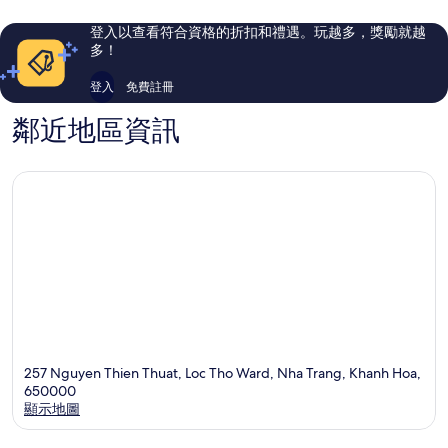
則
則
評
評
登入以查看符合資格的折扣和禮遇。玩越多，獎勵就越
論
論
多！
登入
免費註冊
鄰近地區資訊
257 Nguyen Thien Thuat, Loc Tho Ward, Nha Trang, Khanh Hoa,
650000
顯示地圖