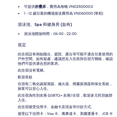
可提供
折疊床
，費用為每晚 VND250000.0
1 - 12 歲兒童的機場接送費用為 VND60000 (單程)
游泳池、Spa 和健身房 (如有)
游泳池開放時間：06:00 - 22:00
規定
此住宿設有例如陽台、庭院、露台等可能不適合兒童使用的
戶外空間。如有疑慮，建議您在入住前與住宿方聯絡，確認
他們可提供適合您的客房。
此住宿沒有電梯。
歡迎長租
住宿有二氧化碳探測器、滅火器、煙霧探測器和保全系統，
旅客可以安心入住。
此住宿為性別友善 (LGBTQ+ 友善) 住宿，歡迎多元性別族群
入住。
此住宿接受信用卡、金融卡及現金等付款方式。
接受以下信用卡：Visa 卡、萬事達卡、美國運通卡、JCB 卡