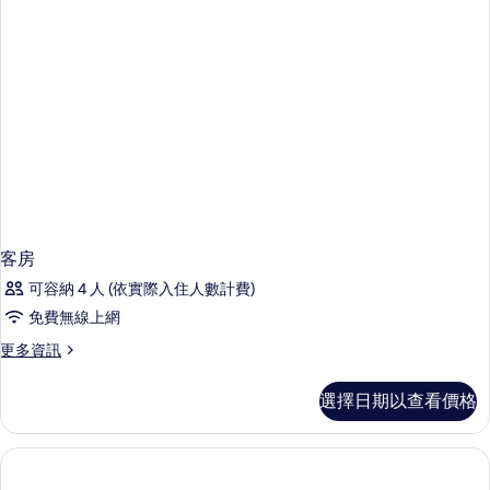
相
Window
的
片
詳
情
客房
可容納 4 人 (依實際入住人數計費)
免費無線上網
更
更多資訊
多
客
選擇日期以查看價格
房
的
詳
情