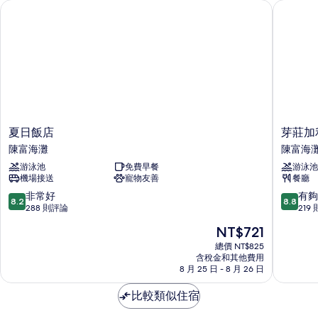
夏日飯店
芽莊加利
夏
芽
夏日飯店
芽莊加
日
莊
陳富海灘
陳富海
飯
加
游泳池
免費早餐
游泳池
店
利
機場接送
寵物友善
餐廳
陳
奧
富
特
8.2
8.8
非常好
有夠
8.2
8.8
海
飯
分，
分，
288 則評論
219
灘
店
滿
滿
現
NT$721
陳
分
分
在
富
10
10
總價 NT$825
價
含稅金和其他費用
海
分，
分，
格
8 月 25 日 - 8 月 26 日
灘
非
有
為
常
夠
NT$721
比較類似住宿
好，
讚，
288
219