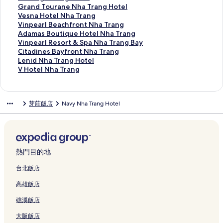
o
t
的
m
e
N
o
s
o
a
c
e
E
r
r
n
h
G
Grand Tourane Nha Trang Hotel
t
e
連
e
m
h
t
o
r
T
k
r
L
a
B
a
u
r
V
Vesna Hotel Nha Trang
e
l
結
n
i
a
e
r
t
r
p
的
的
n
e
m
o
a
e
V
Vinpearl Beachfront Nha Trang
l
的
t
e
T
l
t
的
a
a
連
連
g
a
a
n
n
s
i
A
Adamas Boutique Hotel Nha Trang
&
連
的
r
r
的
N
連
n
c
結
結
M
c
N
g
d
n
n
d
V
Vinpearl Resort & Spa Nha Trang Bay
S
結
連
M
a
連
h
結
g
k
a
h
h
N
T
a
p
a
i
C
Citadines Bayfront Nha Trang
p
結
a
n
結
a
H
e
r
P
a
h
o
H
e
m
n
i
L
Lenid Nha Trang Hotel
a
r
g
T
o
r
r
a
T
u
u
o
a
a
p
t
e
V
V Hotel Nha Trang
的
v
的
r
t
s
i
n
r
n
r
t
r
s
e
a
n
H
連
e
連
a
e
N
o
o
a
g
a
e
l
B
a
d
i
o
結
l
結
n
l
h
t
r
n
H
n
l
B
o
r
i
d
t
芽莊飯店
Navy Nha Trang Hotel
l
g
的
a
t
a
g
o
e
N
e
u
l
n
N
e
a
的
連
T
R
m
H
t
N
h
a
t
R
e
h
l
N
連
結
r
e
a
o
e
h
a
c
i
e
s
a
N
h
結
a
s
A
t
l
a
T
h
q
s
B
T
h
a
n
o
p
e
的
T
r
f
u
o
a
r
a
T
g
r
a
l
連
r
a
r
e
r
y
a
T
熱門目的地
r
-
t
r
的
結
a
n
o
H
t
f
n
r
a
H
&
t
連
n
g
n
o
&
r
g
a
台北飯店
n
o
S
m
結
g
的
t
t
S
o
H
n
高雄飯店
g
s
p
e
H
連
N
e
p
n
o
g
的
t
a
n
o
結
h
l
a
t
t
的
礁溪飯店
連
e
,
t
t
a
N
N
N
e
連
結
l
H
的
e
T
h
h
h
l
結
大阪飯店
的
o
連
l
r
a
a
a
的