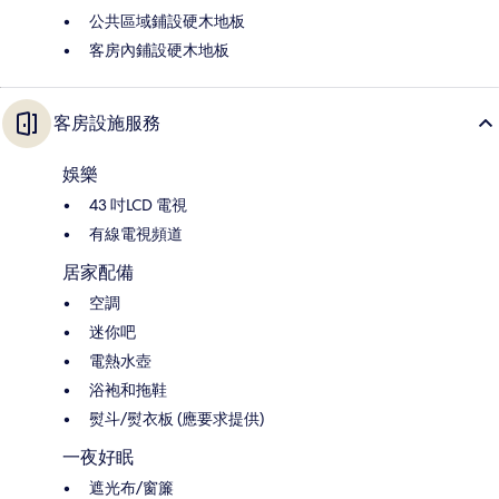
公共區域鋪設硬木地板
客房內鋪設硬木地板
客房設施服務
娛樂
43 吋LCD 電視
有線電視頻道
居家配備
空調
迷你吧
電熱水壺
浴袍和拖鞋
熨斗/熨衣板 (應要求提供)
一夜好眠
遮光布/窗簾