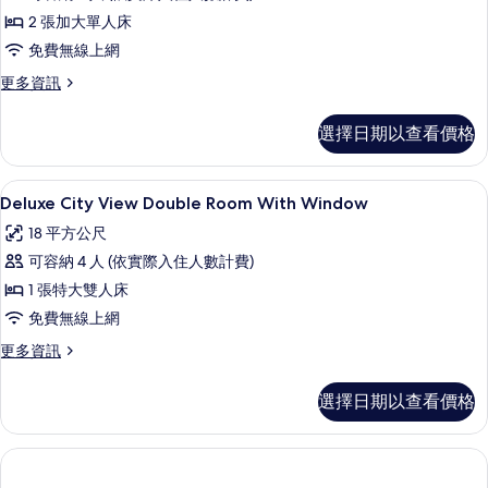
景
雙
觀
相
2 張加大單人床
床
的
片
免費無線上網
詳
房,
情
更
更多資訊
無
多
窗
標
選擇日期以查看價格
準
戶
雙
的
床
高級寢具、迷你吧、客房內保險箱、書
顯
8
房,
Deluxe City View Double Room With Window
所
示
無
有
18 平方公尺
窗
Deluxe
戶
相
可容納 4 人 (依實際入住人數計費)
City
的
片
1 張特大雙人床
View
詳
情
免費無線上網
Double
Room
更
更多資訊
多
With
Deluxe
Window
選擇日期以查看價格
City
的
View
Double
所
Room
有
With