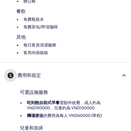
辦公椅
餐飲
免費瓶裝水
免費茶包/即溶咖啡
其他
每日客房清潔服務
客房內保險箱
費用和規定
可選設施服務
吃到飽自助式早餐
需額外收費，成人約為
VND190000，兒童約為 VND130000
機場接送
的費用為每人 VND60000 (單程)
兒童和加床