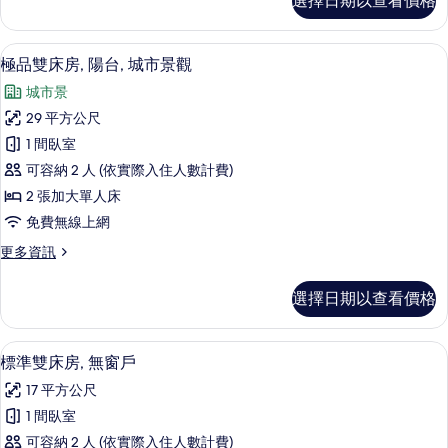
選擇日期以查看價格
庭
市
四
景
人
客房景觀
顯
7
房,
極品雙床房, 陽台, 城市景觀
觀
示
陽
的
城市景
台,
極
城
所
29 平方公尺
品
市
有
1 間臥室
景
雙
觀
相
可容納 2 人 (依實際入住人數計費)
床
的
片
2 張加大單人床
詳
房,
免費無線上網
情
陽
更
更多資訊
台,
多
城
極
選擇日期以查看價格
品
市
雙
景
床
高級寢具、迷你吧、客房內保險箱、書
顯
6
房,
標準雙床房, 無窗戶
觀
示
陽
的
17 平方公尺
台,
標
城
所
1 間臥室
準
市
有
可容納 2 人 (依實際入住人數計費)