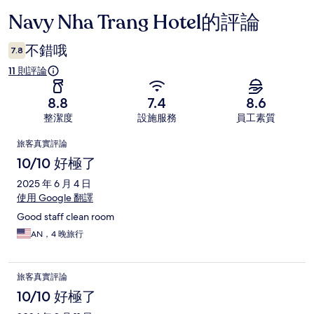
Navy Nha Trang Hotel的評論
評
論
不錯哦
7.8
11 則評論
8.8
7.4
8.6
整潔度
設施服務
員工素質
評
旅客真實評論
論
10/10 好極了
2025 年 6 月 4 日
使用 Google 翻譯
Good staff clean room
AN，4 晚旅行
旅客真實評論
10/10 好極了