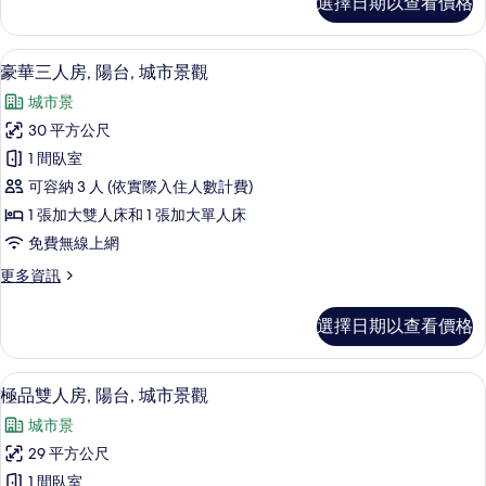
選擇日期以查看價格
華
觀
雙
的
人
豪華三人房, 陽台, 城市景觀 | 高級
顯
7
房,
豪華三人房, 陽台, 城市景觀
所
示
城
有
城市景
市
豪
景
相
30 平方公尺
華
觀
片
1 間臥室
的
三
詳
可容納 3 人 (依實際入住人數計費)
人
情
1 張加大雙人床和 1 張加大單人床
房,
免費無線上網
陽
更
更多資訊
台,
多
城
豪
選擇日期以查看價格
華
市
三
景
人
極品雙人房, 陽台, 城市景觀 | 高級
顯
10
房,
極品雙人房, 陽台, 城市景觀
觀
示
陽
的
城市景
台,
極
城
所
29 平方公尺
品
市
有
1 間臥室