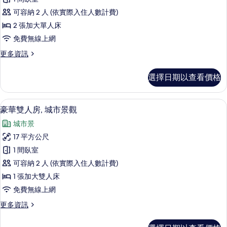
片
詳
雙
情
可容納 2 人 (依實際入住人數計費)
床
2 張加大單人床
房,
免費無線上網
城
更
更多資訊
市
多
景
高
選擇日期以查看價格
級
觀
雙
的
床
豪華雙人房, 城市景觀 | 客房景觀
顯
8
房,
豪華雙人房, 城市景觀
所
示
城
有
城市景
市
豪
景
相
17 平方公尺
華
觀
片
1 間臥室
的
雙
詳
可容納 2 人 (依實際入住人數計費)
人
情
1 張加大雙人床
房,
免費無線上網
城
更
更多資訊
市
多
景
豪