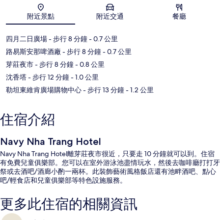
地圖
附近景點
附近交通
餐廳
四月二日廣場
- 步行 8 分鐘
- 0.7 公里
路易斯安那啤酒廠
- 步行 8 分鐘
- 0.7 公里
芽莊夜市
- 步行 8 分鐘
- 0.8 公里
沈香塔
- 步行 12 分鐘
- 1.0 公里
勒坦東維肯廣場購物中心
- 步行 13 分鐘
- 1.2 公里
住宿介紹
Navy Nha Trang Hotel
Navy Nha Trang Hotel離芽莊夜市很近，只要走 10 分鐘就可以到。住宿
有免費兒童俱樂部。您可以在室外游泳池盡情玩水，然後去咖啡廳打打牙
祭或去酒吧/酒廊小酌一兩杯。此裝飾藝術風格飯店還有池畔酒吧、點心
吧/輕食店和兒童俱樂部等特色設施服務。
更多此住宿的相關資訊