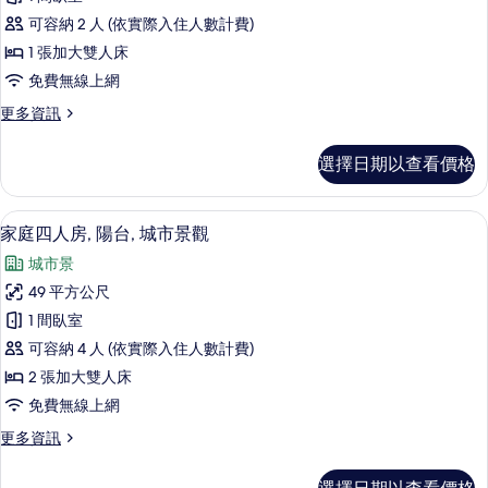
景
雙
觀
相
可容納 2 人 (依實際入住人數計費)
人
的
片
1 張加大雙人床
詳
房,
免費無線上網
情
陽
更
更多資訊
台,
多
城
極
選擇日期以查看價格
品
市
雙
景
人
家庭四人房, 陽台, 城市景觀 | 客房景觀
顯
6
房,
家庭四人房, 陽台, 城市景觀
觀
示
陽
的
城市景
台,
家
城
所
49 平方公尺
庭
市
有
1 間臥室
景
四
觀
相
可容納 4 人 (依實際入住人數計費)
人
的
片
2 張加大雙人床
詳
房,
免費無線上網
情
陽
更
更多資訊
台,
多
城
家