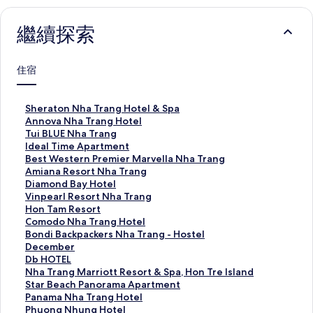
繼續探索
住宿
S
Sheraton Nha Trang Hotel & Spa
h
A
Annova Nha Trang Hotel
e
n
T
Tui BLUE Nha Trang
r
n
u
I
Ideal Time Apartment
a
o
i
d
B
Best Western Premier Marvella Nha Trang
t
v
B
e
e
A
Amiana Resort Nha Trang
o
a
L
a
s
m
D
Diamond Bay Hotel
n
N
U
l
t
i
i
V
Vinpearl Resort Nha Trang
N
h
E
T
W
a
a
i
H
Hon Tam Resort
h
a
N
i
e
n
m
n
o
C
Comodo Nha Trang Hotel
a
T
h
m
s
a
o
p
n
o
B
Bondi Backpackers Nha Trang - Hostel
T
r
a
e
t
R
n
e
T
m
o
D
December
r
a
T
A
e
e
d
a
a
o
n
e
D
Db HOTEL
a
n
r
p
r
s
B
r
m
d
d
c
b
N
Nha Trang Marriott Resort & Spa, Hon Tre Island
n
g
a
a
n
o
a
l
R
o
i
e
H
h
S
Star Beach Panorama Apartment
g
H
n
r
P
r
y
R
e
N
B
m
O
a
t
P
Panama Nha Trang Hotel
H
o
g
t
r
t
H
e
s
h
a
b
T
T
a
a
P
Phuong Nhung Hotel