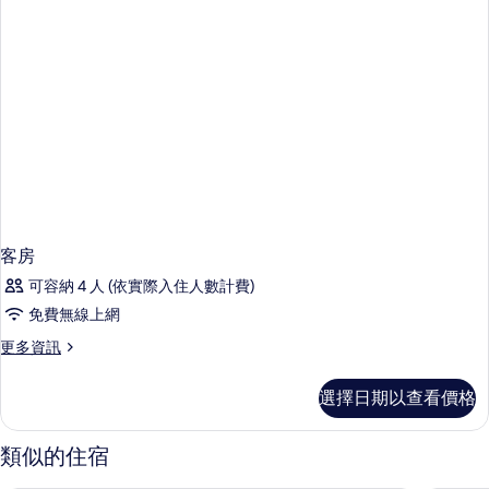
客房
可容納 4 人 (依實際入住人數計費)
免費無線上網
更
更多資訊
多
客
選擇日期以查看價格
房
的
詳
類似的住宿
情