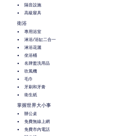
隔音設施
高級寢具
衛浴
專用浴室
淋浴/浴缸二合一
淋浴花灑
坐浴桶
名牌盥洗用品
吹風機
毛巾
牙刷和牙膏
衛生紙
掌握世界大小事
辦公桌
免費無線上網
免費市內電話