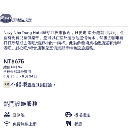
片
集
一個
下一個
94+
簡介
客房
地點
規定
Navy Nha Trang Hotel離芽莊夜市很近，只要走 10 分鐘就可以到。住
宿有免費兒童俱樂部。您可以在室外游泳池盡情玩水，然後去咖啡廳
打打牙祭或去酒吧/酒廊小酌一兩杯。此裝飾藝術風格飯店還有池畔
酒吧、點心吧/輕食店和兒童俱樂部等特色設施服務。
目
NT$675
前
總價 NT$742
的
含稅金和其他費用
價
8 月 23 日 - 8 月 24 日
室外游泳池
格
評
不錯哦
7.8
查看 11 則評論
是
7.8 分，滿分 10 分，
論
NT$675
熱門設施服務
游泳池
機場接送
免費無線上網
餐廳