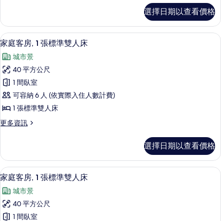
大
客
選擇日期以查看價格
房,
雙
1
人
張
家庭客房, 1 張標準雙人床 | 低過
顯
10
加
床
家庭客房, 1 張標準雙人床
示
大
(View)
城市景
雙
家
的
人
40 平方公尺
庭
床
所
1 間臥室
(View)
客
有
的
可容納 6 人 (依實際入住人數計費)
房,
詳
相
1 張標準雙人床
情
1
片
更
更多資訊
張
多
標
家
選擇日期以查看價格
庭
準
客
雙
房,
家庭客房, 1 張標準雙人床 | 低過
顯
12
1
人
家庭客房, 1 張標準雙人床
示
張
床
城市景
標
家
的
準
40 平方公尺
庭
雙
所
1 間臥室
人