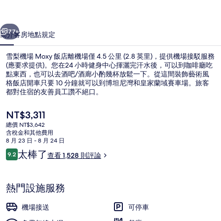
店
一個
下一個
的
77+
簡介
客房
地點
規定
相
雪梨機場 Moxy 飯店離機場僅 4.5 公里 (2.8 英里)，提供機場接駁服務
片
(應要求提供)。您在24 小時健身中心揮灑完汗水後，可以到咖啡廳吃
集
點東西，也可以去酒吧/酒廊小酌幾杯放鬆一下。從這間裝飾藝術風
格飯店開車只要 10 分鐘就可以到博坦尼灣和皇家蘭域賽車場。旅客
都對住宿的友善員工讚不絕口。
目
NT$3,311
前
總價 NT$3,642
的
含稅金和其他費用
大廳
價
8 月 23 日 - 8 月 24 日
格
評
太棒了
9.2
查看 1,528 則評論
是
9.2 分，滿分 10 分，
論
NT$3,311
熱門設施服務
機場接送
可停車