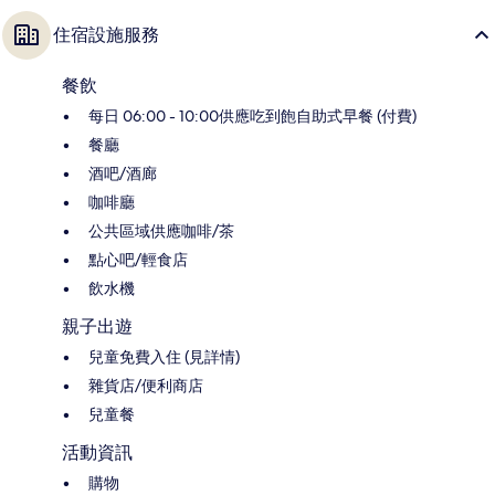
住宿設施服務
餐飲
每日 06:00 - 10:00供應吃到飽自助式早餐 (付費)
餐廳
酒吧/酒廊
咖啡廳
公共區域供應咖啡/茶
點心吧/輕食店
飲水機
親子出遊
兒童免費入住 (見詳情)
雜貨店/便利商店
兒童餐
活動資訊
購物