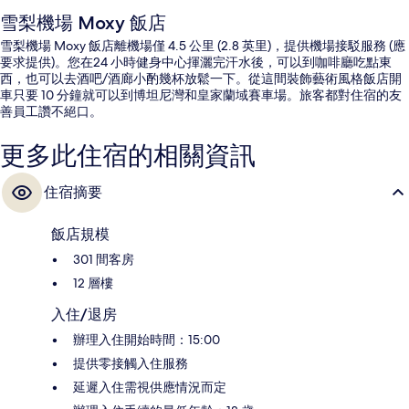
雪梨機場 Moxy 飯店
雪梨機場 Moxy 飯店離機場僅 4.5 公里 (2.8 英里)，提供機場接駁服務 (應
要求提供)。您在24 小時健身中心揮灑完汗水後，可以到咖啡廳吃點東
西，也可以去酒吧/酒廊小酌幾杯放鬆一下。從這間裝飾藝術風格飯店開
車只要 10 分鐘就可以到博坦尼灣和皇家蘭域賽車場。旅客都對住宿的友
善員工讚不絕口。
更多此住宿的相關資訊
住宿摘要
飯店規模
301 間客房
12 層樓
入住/退房
辦理入住開始時間：15:00
提供零接觸入住服務
延遲入住需視供應情況而定