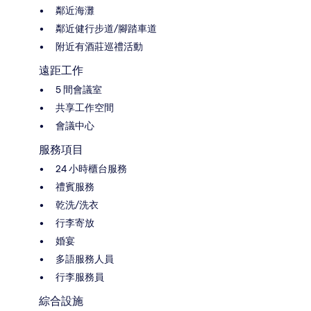
鄰近海灘
鄰近健行步道/腳踏車道
附近有酒莊巡禮活動
遠距工作
5 間會議室
共享工作空間
會議中心
服務項目
24 小時櫃台服務
禮賓服務
乾洗/洗衣
行李寄放
婚宴
多語服務人員
行李服務員
綜合設施