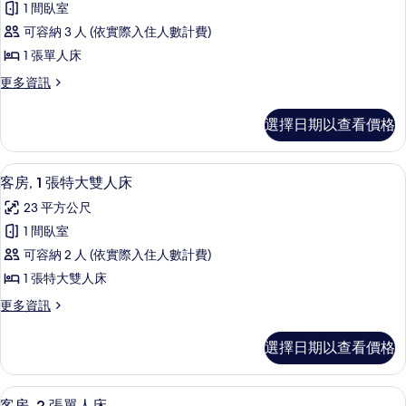
的
人
1 間臥室
中
床
所
可容納 3 人 (依實際入住人數計費)
(View)
樓
有
的
1 張單人床
客
詳
相
更
更多資訊
情
房,
片
多
1
樓
選擇日期以查看價格
中
張
樓
單
客
客房, 1 張特大雙人床 | 低過敏寢
顯
9
房,
人
客房, 1 張特大雙人床
示
1
床
23 平方公尺
張
客
(View)
單
1 間臥室
房,
人
的
可容納 2 人 (依實際入住人數計費)
床
1
所
(View)
1 張特大雙人床
張
的
有
更
更多資訊
詳
特
相
多
情
大
客
片
選擇日期以查看價格
房,
雙
1
人
張
低過敏寢具、舒適加層、客房內保險箱
顯
8
特
客房, 2 張單人床