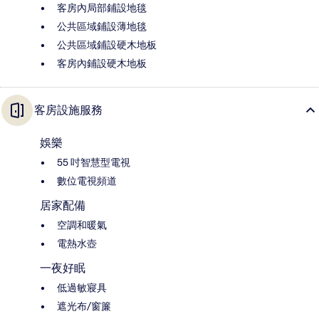
客房內局部鋪設地毯
公共區域鋪設薄地毯
公共區域鋪設硬木地板
客房內鋪設硬木地板
客房設施服務
娛樂
55 吋智慧型電視
數位電視頻道
居家配備
空調和暖氣
電熱水壺
一夜好眠
低過敏寢具
遮光布/窗簾