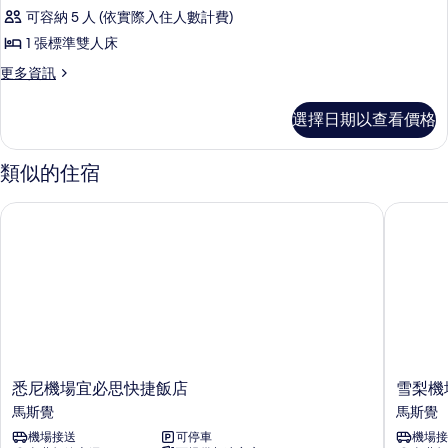
客
有
床
可容納 5 人 (依實際入住人數計費)
房,
的
相
1 張標準雙人床
詳
1
片
情
更
更多資訊
張
多
標
家
選擇日期以查看價格
庭
準
客
雙
房,
類似的住宿
1
人
張
床
悉尼機場宜必思快捷飯店
雪梨機場
標
的
準
雙
所
人
有
床
的
相
詳
片
情
悉
雪
悉尼機場宜必思快捷飯店
雪梨機
尼
梨
馬斯覺
馬斯覺
機
機
機場接送
可停車
機場接
場
場