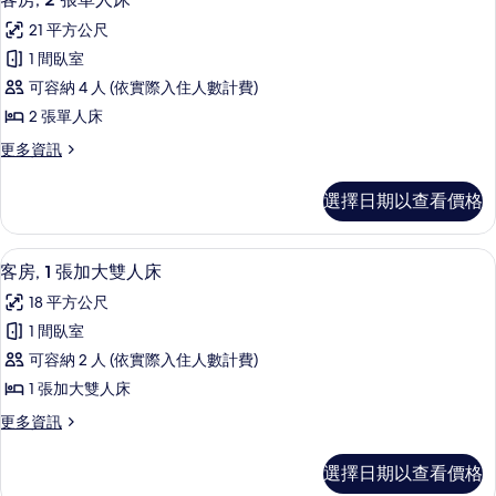
床
示
大
的
21 平方公尺
雙
客
所
人
1 間臥室
房,
床
有
可容納 4 人 (依實際入住人數計費)
的
2
相
詳
2 張單人床
張
情
片
更
更多資訊
單
多
人
客
選擇日期以查看價格
房,
床
2
的
張
低過敏寢具、舒適加層、客房內保險箱
顯
8
單
所
客房, 1 張加大雙人床
示
人
有
18 平方公尺
床
客
相
的
1 間臥室
房,
詳
片
可容納 2 人 (依實際入住人數計費)
情
1
1 張加大雙人床
張
更
更多資訊
加
多
大
客
選擇日期以查看價格
房,
雙