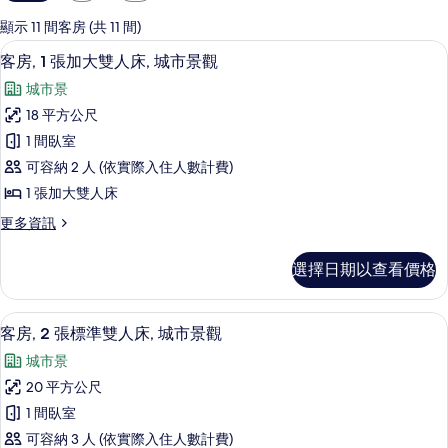
用
的
顯示 11 間客房 (共 11 間)
客
客房景觀
顯
11
客房, 1 張加大雙人床, 城市景觀
房
示
篩
城市景
客
選
18 平方公尺
房,
條
1 間臥室
1
件
可容納 2 人 (依實際入住人數計費)
張
1 張加大雙人床
加
更
更多資訊
大
多
雙
客
選擇日期以查看價格
房,
人
1
床,
張
客房景觀
顯
9
加
城
客房, 2 張標準雙人床, 城市景觀
示
大
市
城市景
雙
客
景
人
20 平方公尺
房,
床,
觀
1 間臥室
城
2
的
市
可容納 3 人 (依實際入住人數計費)