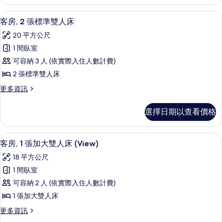
1
人
張
客房景觀
顯
8
加
床
客房, 2 張標準雙人床
示
大
的
20 平方公尺
雙
客
所
人
1 間臥室
房,
床
有
可容納 3 人 (依實際入住人數計費)
的
2
相
詳
2 張標準雙人床
張
情
片
更
更多資訊
標
多
準
客
選擇日期以查看價格
房,
雙
2
人
張
低過敏寢具、舒適加層、客房內保險箱
顯
6
標
床
客房, 1 張加大雙人床 (View)
示
準
的
18 平方公尺
雙
客
所
人
1 間臥室
房,
床
有
可容納 2 人 (依實際入住人數計費)
的
1
相
詳
1 張加大雙人床
張
情
片
更
更多資訊
加
多