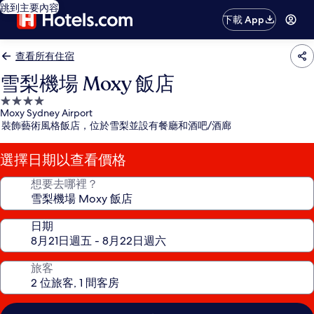
跳到主要內容
下載 App
查看所有住宿
雪梨機場 Moxy 飯店
4.0
Moxy Sydney Airport
星
裝飾藝術風格飯店，位於雪梨並設有餐廳和酒吧/酒廊
級
住
選擇日期以查看價格
宿
想要去哪裡？
日期
旅客