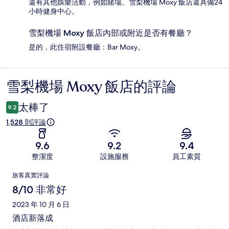
還有其他娛樂活動，例如賭場。雪梨機場 Moxy 飯店還具備24
小時健身中心。
雪梨機場 Moxy 飯店內部或附近是否有餐廳？
是的，此住宿附設餐廳：Bar Moxy。
雪梨機場 Moxy 飯店的評論
評
論
太棒了
9.2
1,528 則評論
9.6
9.2
9.4
整潔度
設施服務
員工素質
評
旅客真實評論
論
8/10 非常好
2023 年 10 月 6 日
酒店新落成