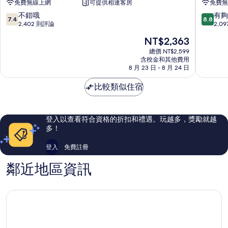
免費無線上網
可提供相連客房
免費無
宜
旅
必
遊
7.4
8.8
不錯哦
有夠
7.4
8.8
思
旅
分，
分，
2,402 則評論
2,0
快
館
滿
滿
現
NT$2,363
捷
飯
分
分
在
飯
店
10
10
總價 NT$2,599
價
店
含稅金和其他費用
馬
分，
分，
格
8 月 23 日 - 8 月 24 日
馬
斯
不
有
為
斯
覺
錯
夠
NT$2,363
比較類似住宿
覺
哦，
讚，
2,402
2,097
則
則
評
評
登入以查看符合資格的折扣和禮遇。玩越多，獎勵就越
論
論
多！
登入
免費註冊
鄰近地區資訊