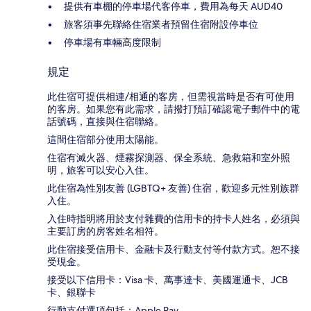
提供有車棚的停車場代客停車，費用為每天 AUD40
旅客須事先聯絡住宿業者預留住宿附設停車位
停車場有車輛高度限制
規定
此住宿可提供相連/相通的客房，但需視當時是否有可使用
的客房。如果您有此需求，請撥打預訂確認電子郵件中的電
話號碼，直接與住宿聯絡。
這間住宿部分使用太陽能。
住宿有滅火器、煙霧探測器、保全系統、急救箱和室外照
明，旅客可以安心入住。
此住宿為性別友善 (LGBTQ+ 友善) 住宿，歡迎多元性別族群
入住。
入住時指明將用於支付雜費的信用卡的持卡人姓名，必須與
主要訂房的房客姓名相符。
此住宿接受信用卡、金融卡及行動支付等付款方式。恕不接
受現金。
接受以下信用卡：Visa 卡、萬事達卡、美國運通卡、JCB
卡、銀聯卡
行動支付選項包括：Apple Pay。