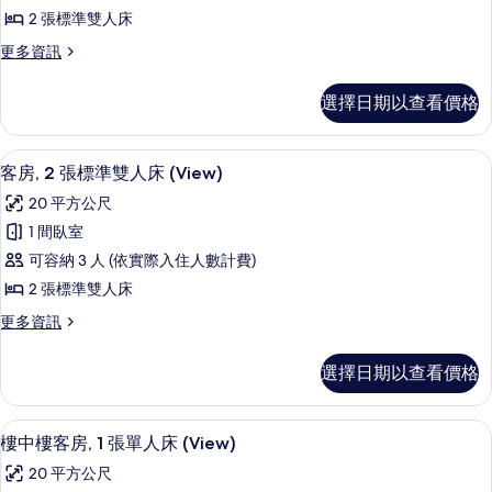
張
景
所
2 張標準雙人床
觀
標
有
的
更
更多資訊
準
詳
多
相
雙
情
客
片
選擇日期以查看價格
房,
人
2
床,
張
客房, 2 張標準雙人床 (View) | 客房景觀
顯
8
標
城
客房, 2 張標準雙人床 (View)
示
準
市
20 平方公尺
雙
客
景
人
1 間臥室
房,
床,
觀
可容納 3 人 (依實際入住人數計費)
城
2
的
市
2 張標準雙人床
張
景
所
更
更多資訊
觀
標
多
有
的
準
客
詳
相
選擇日期以查看價格
房,
雙
情
片
2
人
張
客房景觀
顯
7
標
床
樓中樓客房, 1 張單人床 (View)
示
準
(View)
20 平方公尺
雙
樓