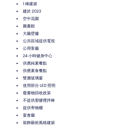
1 棟建築
建於 2023
空中花園
圖書館
大廳壁爐
公共區域提供電視
公用客廳
24 小時健身中心
供應純素餐點
供應素食餐點
雙層玻璃窗
使用部分 LED 照明
廢棄物回收政策
不提供塑膠攪拌棒
提供寄物櫃
宴會廳
裝飾藝術風格建築