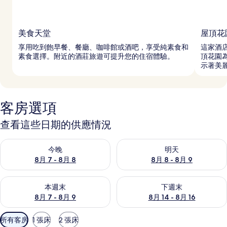
美食天堂
屋頂花
享用吃到飽早餐、餐廳、咖啡館或酒吧，享受純素食和
這家酒
素食選擇。附近的酒莊旅遊可提升您的住宿體驗。
頂花園
示著美
客房選項
查看這些日期的供應情況
查看今晚 (8月 7 - 8月 8) 的供應情況
查看明天 (8月 8 - 8月 9) 的
今晚
明天
8月 7 - 8月 8
8月 8 - 8月 9
查看本週末 (8月 7 - 8月 9) 的供應情況
查看下週末 (8月 14 - 8月 16)
本週末
下週末
8月 7 - 8月 9
8月 14 - 8月 16
可
所有客房
1 張床
2 張床