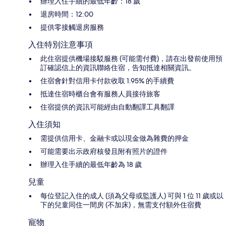
辦理入住手續的最低年齡：18 歲
退房時間：12:00
提供零接觸退房服務
入住特別注意事項
此住宿提供機場接駁服務 (可能需付費)，請在出發前使用預
訂確認信上的資訊聯絡住宿，告知抵達相關資訊。
住宿會針對信用卡付款收取 1.95% 的手續費
抵達住宿時櫃台會有服務人員接待旅客
住宿提供的資訊可能經由自動翻譯工具翻譯
入住須知
需提供信用卡、金融卡或以現金做為雜費的押金
可能需要出示政府核發且附有照片的證件
辦理入住手續的最低年齡為 18 歲
兒童
每位登記入住的成人 (須為父母或監護人) 可與 1 位 11 歲或以
下的兒童同住一間房 (不加床)，無需支付額外住宿費
寵物