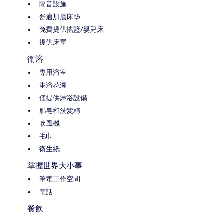
隔音設施
舒適加層床墊
免費提供搖籃/嬰兒床
提供床單
衛浴
專用浴室
淋浴花灑
僅提供淋浴設備
肥皂和洗髮精
吹風機
毛巾
衛生紙
掌握世界大小事
筆電工作空間
電話
餐飲