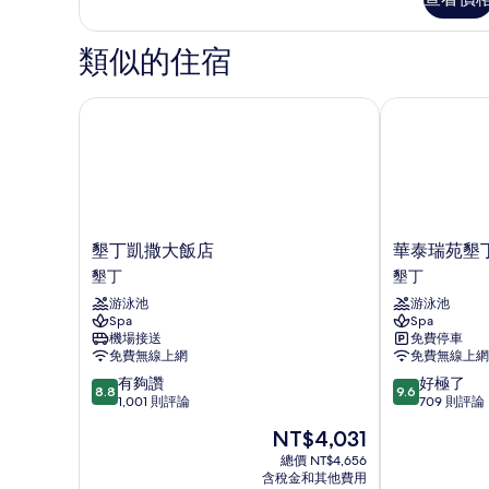
陽
雙
台
人
鞦
類似的住宿
韆
房
海
的
景
墾丁凱撒大飯店
華泰瑞苑墾丁
所
雙
人
有
房
相
的
詳
片
情
墾
華
墾丁凱撒大飯店
華泰瑞苑墾
丁
泰
墾丁
墾丁
凱
瑞
游泳池
游泳池
撒
苑
Spa
Spa
大
墾
機場接送
免費停車
飯
丁
免費無線上網
免費無線上網
店
賓
8.8
9.6
有夠讚
好極了
墾
館
8.8
9.6
分，
分，
1,001 則評論
709 則評論
丁
墾
滿
滿
丁
現
NT$4,031
分
分
在
10
10
總價 NT$4,656
價
含稅金和其他費用
分，
分，