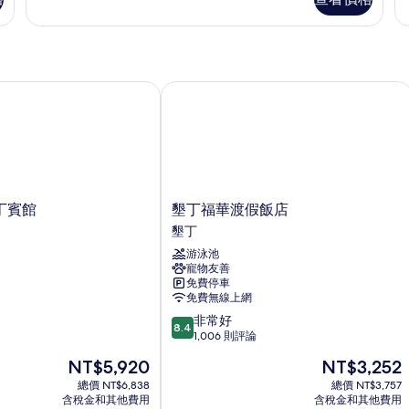
陽
邊
雙
台
間
人
鞦
學
韆
友
房
海
主
的
景
題
賓館
墾丁福華渡假飯店
所
雙
陽
人
台
有
房
鞦
相
的
韆
詳
海
片
情
景
雙
墾
丁賓館
墾丁福華渡假飯店
人
丁
墾丁
房
福
的
游泳池
華
詳
寵物友善
渡
情
免費停車
假
免費無線上網
飯
8.4
非常好
店
8.4
分，
1,006 則評論
墾
滿
丁
現
現
NT$5,920
NT$3,252
分
在
在
10
總價 NT$6,838
總價 NT$3,757
價
價
含稅金和其他費用
含稅金和其他費用
分，