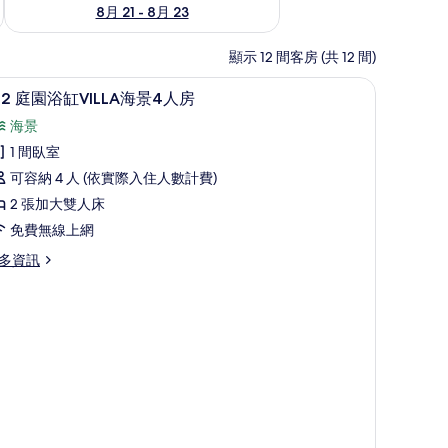
8月 21 - 8月 23
顯示 12 間客房 (共 12 間)
102 庭園浴缸VILLA海景4人房 | 高級寢具、羽絨
顯
16
02 庭園浴缸VILLA海景4人房
示
海景
02
1 間臥室
庭
可容納 4 人 (依實際入住人數計費)
園
2 張加大雙人床
浴
免費無線上網
缸
多資訊
ILLA
海
2
景
人
LLA
房
的
所