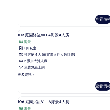
的
雙
所
人
房
有
的
相
查看價
詳
情
片
高級寢具、羽絨被、Tempur-P
顯
11
103 庭園浴缸VILLA海景4人房
示
海景
103
1 間臥室
庭
可容納 4 人 (依實際入住人數計費)
園
2 張加大雙人床
浴
免費無線上網
缸
更
更多資訊
VILLA
多
海
103
查看價
庭
景
園
4
浴
106 庭園浴缸VILLA海景4人房 
顯
人
20
缸
106 庭園浴缸VILLA海景4人房
示
VILLA
房
海景
海