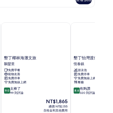
陽
台
鞦
韆
墾丁椰林海灘文旅
墾丁怡灣渡假酒店
海
景
雙
人
房
墾
墾
墾丁椰林海灘文旅
墾丁怡灣渡假酒店
的
丁
丁
鵝鑾里
恆春鎮
椰
怡
所
免費早餐
游泳池
林
灣
有
寵物友善
免費停車
海
渡
免費停車
免費無線上網
灘
假
相
免費無線上網
餐廳
文
酒
片
9.0
8.6
太棒了
有夠讚
旅
店
9.0
8.6
分，
分，
99 則評論
320 則評論
鵝
恆
滿
滿
鑾
春
現
NT$1,865
分
分
里
鎮
在
10
10
總價 NT$2,155
價
含稅金和其他費用
分，
分，