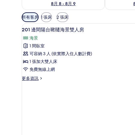
8月 8 - 8月 9
可
所有客房
1 張床
2 張床
用
201 邊間陽台鞦韆海景雙人房 | 
顯
的
13
201 邊間陽台鞦韆海景雙人房
示
客
海景
房
201
1 間臥室
篩
邊
可容納 3 人 (依實際入住人數計費)
選
間
條
1 張加大雙人床
陽
件
免費無線上網
台
更
更多資訊
鞦
多
韆
201
邊
海
間
景
陽
台
雙
鞦
人
韆
房
海
景