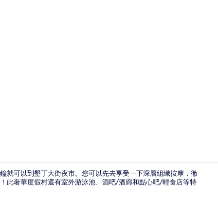
204 陽台鞦
 10 分鐘就可以到墾丁大街夜市。您可以先去享受一下深層組織按摩，徹
！此奢華度假村還有室外游泳池、酒吧/酒廊和點心吧/輕食店等特
102 庭園浴