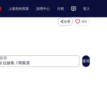
上架您的房源
說明中心
行程
登入
分享
儲存
旅客
搜尋