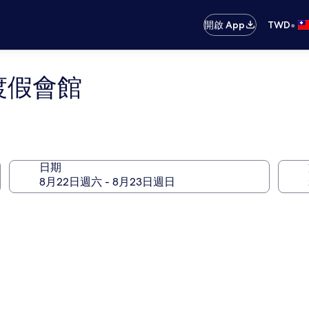
•
開啟 App
TWD
景渡假會館
日期