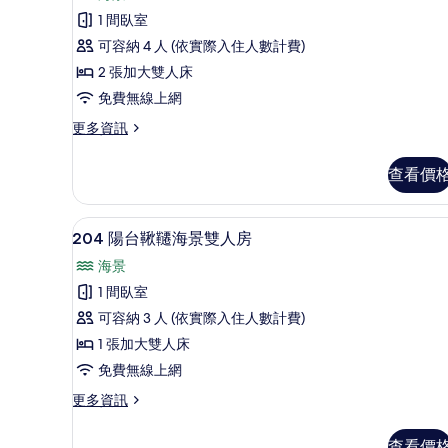
106
的
景
1 間臥室
庭
4
所
可容納 4 人 (依實際入住人數計費)
人
園
有
房
2 張加大雙人床
浴
相
的
免費無線上網
詳
缸
片
情
更
更多資訊
VILLA
多
海
106
查看價
庭
景
園
4
浴
高級寢具、羽絨被、Tempur-P
顯
人
13
缸
204 陽台鞦韆海景雙人房
示
VILLA
房
海景
海
204
的
景
1 間臥室
陽
4
所
可容納 3 人 (依實際入住人數計費)
人
台
有
房
1 張加大雙人床
鞦
相
的
免費無線上網
詳
韆
片
情
更
更多資訊
海
多
景
204
查看價