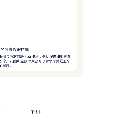
邊的健康度假勝地
海灣度假村體驗 Spa 服務，包括深層組織按摩
按摩。花園和屋頂休息處可欣賞水岸美景並享
的寧靜。
況
查看下週末 (8月 21 - 8月 23) 的供應情況
下週末