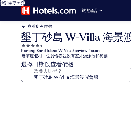
跳到主要內容
旅遊產品
查看所有住宿
墾丁砂島 W-Villa 海
4.5
Kenting Sand Island W-Villa Seaview Resort
星
奢華度假村，位於恆春並設有室外游泳池和餐廳
級
選擇日期以查看價格
住
想要去哪裡？
宿
墾
丁
砂
島
W-