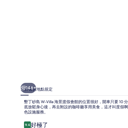
Villa
海
景
渡
假
會
館
的
相
片
146+
簡介
客房
地點
規定
集
墾丁砂島 W-Villa 海景渡假會館的位置很好，開車只要
底放鬆身心後，再去附設的咖啡廳享用美食，這才叫度假啊
色設施服務。
評
好極了
9.4
9.4 分，滿分 10 分，