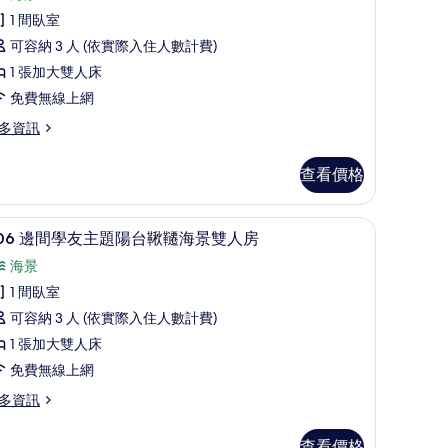
03
的
1 間臥室
陽
所
可容納 3 人 (依實際入住人數計費)
台
有
1 張加大雙人床
鞦
相
免費無線上網
韆
片
多資訊
海
景
03
查看價格
雙
人
絨被、Tempur-Pedic 床墊、免費迷你吧
206 邊間學友主題陽台鞦韆海景雙人房 | 高級寢具
顯
15
房
06 邊間學友主題陽台鞦韆海景雙人房
示
的
海景
06
所
1 間臥室
邊
有
可容納 3 人 (依實際入住人數計費)
間
相
1 張加大雙人床
學
片
免費無線上網
友
多資訊
主
題
06
查看價格