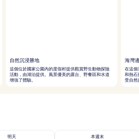
自然沉浸勝地
海灣
這個位於國家公園內的度假村提供觀賞野生動物探險
在這個
活動，由湖泊提供。風景優美的露台、野餐區和水道
和熱石
增強了體驗。
受自然
9 - 8月 10) 的供應情況
查看本週末 (8月 14 - 8月 16) 的供應情
明天
本週末