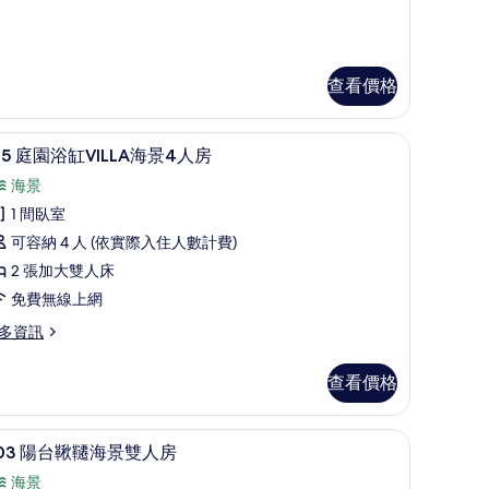
有
相
片
查看價格
床墊、免費迷你吧
105 庭園浴缸VILLA海景4人房 | 高級寢具、羽絨
顯
12
05 庭園浴缸VILLA海景4人房
示
海景
05
1 間臥室
庭
可容納 4 人 (依實際入住人數計費)
園
2 張加大雙人床
浴
免費無線上網
缸
多資訊
ILLA
海
5
查看價格
景
絨被、Tempur-Pedic 床墊、免費迷你吧
203 陽台鞦韆海景雙人房 | 高級寢具、羽絨被、T
顯
人
13
03 陽台鞦韆海景雙人房
示
LLA
房
海景