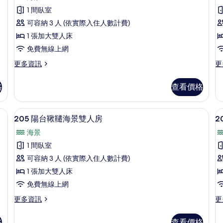
202
2
的
景
景
1 間臥室
陽
4
4
所
可容納 3 人 (依實際入住人數計費)
人
人
台
有
房
房
1 張加大雙人床
鞦
相
的
的
免費無線上網
詳
韆
詳
片
情
情
更
更
更多資訊
更
海
多
多
景
202
2
格
查看價格
陽
陽
雙
台
台
人
鞦
鞦
edic 床墊、免費迷你吧
205 陽台鞦韆海景雙人房 | 高級寢具、羽
顯
18
韆
韆
房
205 陽台鞦韆海景雙人房
2
示
海
海
的
海景
景
景
205
2
所
雙
雙
1 間臥室
陽
人
人
有
可容納 3 人 (依實際入住人數計費)
房
房
台
相
的
的
1 張加大雙人床
鞦
詳
詳
片
免費無線上網
情
韆
情
更
更
更多資訊
更
海
多
多
景
205
2
格
查看價格