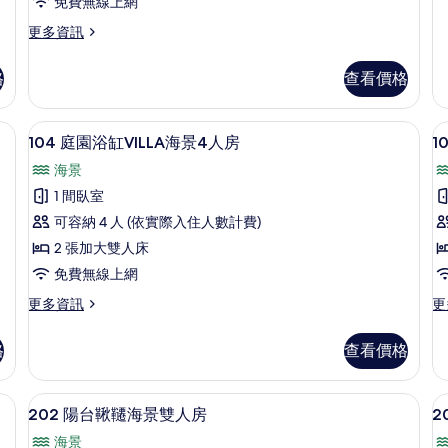
免費無線上網
人
房
更
更多資訊
的
多
詳
101
格
查看價格
情
庭
園
浴
edic 床墊、免費迷你吧
高級寢具、羽絨被、Tempur-Pedic 
顯
16
缸
104 庭園浴缸VILLA海景4人房
1
示
VILLA
海景
海
104
1
景
1 間臥室
庭
4
可容納 4 人 (依實際入住人數計費)
人
園
房
2 張加大雙人床
浴
的
免費無線上網
詳
缸
情
更
更
更多資訊
更
VILLA
V
多
多
海
104
10
格
查看價格
庭
庭
景
園
園
4
4
浴
浴
| 高級寢具、羽絨被、Tempur-Pedic 床墊、免費迷你吧
202 陽台鞦韆海景雙人房 | 高級寢具、羽
顯
人
14
缸
缸
202 陽台鞦韆海景雙人房
2
示
VILLA
VI
房
海景
海
海