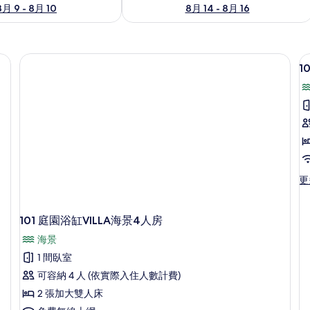
8月 9 - 8月 10
8月 14 - 8月 16
高級寢具、羽絨被、Tempur-Pedic 床墊、免費迷你吧
1
1
更
更
V
多
10
庭
101 庭園浴缸VILLA海景4人房
園
4
海景
浴
缸
1 間臥室
VI
可容納 4 人 (依實際入住人數計費)
海
景
2 張加大雙人床
4