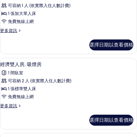
單
有
Space)
可容納 1 人 (依實際入住人數計費)
人
的
相
1 張加大單人床
詳
房,
片
情
免費無線上網
非
更
更多資訊
吸
多
煙
單
選擇日期以查看價格
人
房
房,
(Wide
非
免費無線上網、床單
顯
14
吸
Space)
經濟雙人房, 吸煙房
示
煙
的
1 間臥室
房
經
所
(Wide
可容納 2 人 (依實際入住人數計費)
濟
Space)
有
1 張標準雙人床
的
雙
相
詳
免費無線上網
人
情
片
更
更多資訊
房,
多
吸
經
選擇日期以查看價格
濟
煙
雙
房
人
免費無線上網、床單
顯