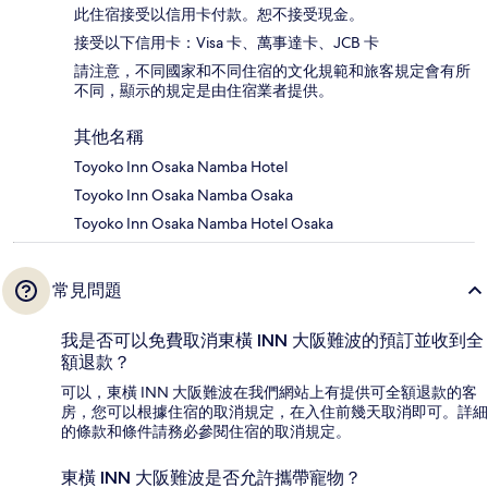
此住宿接受以信用卡付款。恕不接受現金。
接受以下信用卡：Visa 卡、萬事達卡、JCB 卡
請注意，不同國家和不同住宿的文化規範和旅客規定會有所
不同，顯示的規定是由住宿業者提供。
其他名稱
Toyoko Inn Osaka Namba Hotel
Toyoko Inn Osaka Namba Osaka
Toyoko Inn Osaka Namba Hotel Osaka
常見問題
我是否可以免費取消東橫 INN 大阪難波的預訂並收到全
額退款？
可以，東橫 INN 大阪難波在我們網站上有提供可全額退款的客
房，您可以根據住宿的取消規定，在入住前幾天取消即可。詳細
的條款和條件請務必參閱住宿的取消規定。
東橫 INN 大阪難波是否允許攜帶寵物？