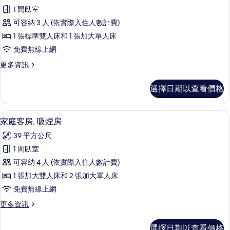
示
吸
有
1 間臥室
煙
豪
房
相
可容納 3 人 (依實際入住人數計費)
華
的
片
1 張標準雙人床和 1 張加大單人床
詳
雙
情
免費無線上網
床
更
更多資訊
房,
多
非
豪
選擇日期以查看價格
華
吸
雙
煙
床
免費無線上網、床單
顯
15
房,
家庭客房, 吸煙房
房
示
非
的
39 平方公尺
吸
家
煙
所
1 間臥室
庭
房
有
可容納 4 人 (依實際入住人數計費)
的
客
詳
相
1 張加大雙人床和 2 張加大單人床
房,
情
片
免費無線上網
吸
更
更多資訊
煙
多
房
家
選擇日期以查看價格