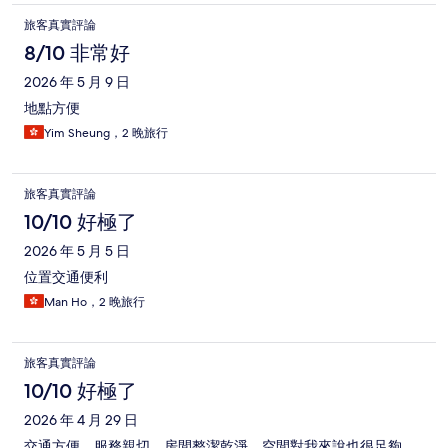
旅客真實評論
8/10 非常好
2026 年 5 月 9 日
地點方便
Yim Sheung，2 晚旅行
旅客真實評論
10/10 好極了
2026 年 5 月 5 日
位置交通便利
Man Ho，2 晚旅行
旅客真實評論
10/10 好極了
2026 年 4 月 29 日
交通方便，服務親切，房間整潔乾淨，空間對我來說也很足夠，