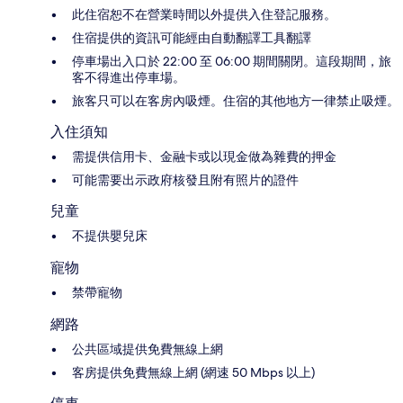
此住宿恕不在營業時間以外提供入住登記服務。
住宿提供的資訊可能經由自動翻譯工具翻譯
停車場出入口於 22:00 至 06:00 期間關閉。這段期間，旅
客不得進出停車場。
旅客只可以在客房內吸煙。住宿的其他地方一律禁止吸煙。
入住須知
需提供信用卡、金融卡或以現金做為雜費的押金
可能需要出示政府核發且附有照片的證件
兒童
不提供嬰兒床
寵物
禁帶寵物
網路
公共區域提供免費無線上網
客房提供免費無線上網 (網速 50 Mbps 以上)