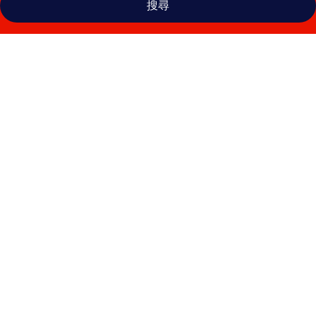
搜尋
東
橫
INN
大
阪
難