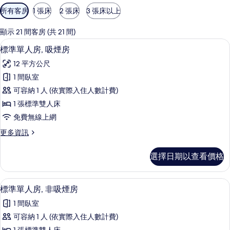
可
所有客房
1 張床
2 張床
3 張床以上
用
的
顯示 21 間客房 (共 21 間)
客
免費無線上網、床單
顯
14
標準單人房, 吸煙房
房
示
篩
12 平方公尺
標
選
1 間臥室
準
條
可容納 1 人 (依實際入住人數計費)
單
件
1 張標準雙人床
人
免費無線上網
房,
更
更多資訊
吸
多
煙
標
選擇日期以查看價格
準
房
單
的
人
免費無線上網、床單
顯
14
房,
標準單人房, 非吸煙房
所
示
吸
有
1 間臥室
煙
標
房
相
可容納 1 人 (依實際入住人數計費)
準
的