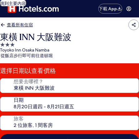
跳到主要內容
下載 App
查看所有住宿
東橫 INN 大阪難波
3.0
Toyoko Inn Osaka Namba
星
從飯店步行即可前往道頓堀
級
住
選擇日期以查看價格
宿
想要去哪裡？
日期
旅客