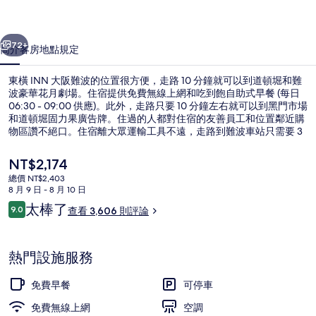
波
一個
下一個
的
72+
簡介
客房
地點
規定
相
東橫 INN 大阪難波的位置很方便，走路 10 分鐘就可以到道頓堀和難
片
波豪華花月劇場。住宿提供免費無線上網和吃到飽自助式早餐 (每日
集
06:30 - 09:00 供應)。此外，走路只要 10 分鐘左右就可以到黑門市場
和道頓堀固力果廣告牌。住過的人都對住宿的友善員工和位置鄰近購
物區讚不絕口。住宿離大眾運輸工具不遠，走路到難波車站只需要 3
分鐘，到日本橋站也只要 6 分鐘。
目
NT$2,174
前
總價 NT$2,403
的
8 月 9 日 - 8 月 10 日
電梯
價
評
太棒了
9.0
查看 3,606 則評論
格
9.0 分，滿分 10 分，
論
是
NT$2,174
熱門設施服務
免費早餐
可停車
免費無線上網
空調