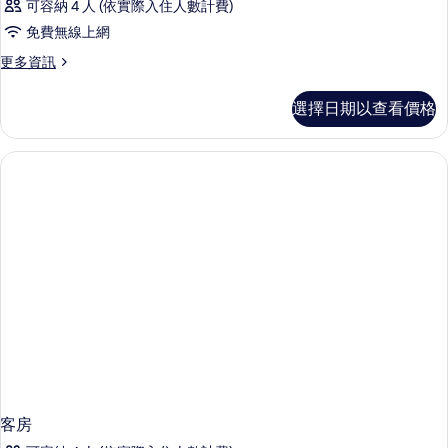
可容納 4 人 (依實際入住人數計費)
免費無線上網
更
更多資訊
多
客
選擇日期以查看價格
房
的
詳
情
客房