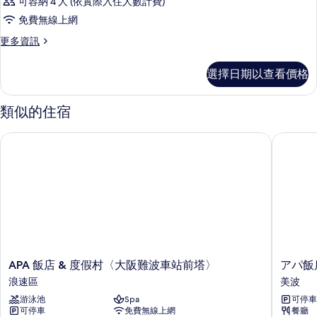
可容納 4 人 (依實際入住人數計費)
免費無線上網
更
更多資訊
多
客
選擇日期以查看價格
房
的
詳
類似的住宿
情
APA 飯店 & 度假村〈大阪難波車站前塔〉
アパ飯店
APA
ア
APA 飯店 & 度假村〈大阪難波車站前塔〉
アパ飯
飯
パ
浪速區
美波
店
飯
游泳池
Spa
可停車
&
店
可停車
免費無線上網
餐廳
度
〈難