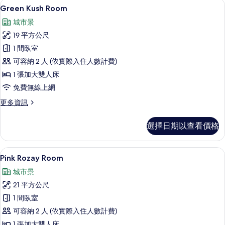
Green Kush Room | 義大利 Fre
顯
2
詳
Green Kush Room
示
情
城市景
Green
19 平方公尺
Kush
1 間臥室
Room
可容納 2 人 (依實際入住人數計費)
的
1 張加大雙人床
所
免費無線上網
有
相
更
更多資訊
多
片
Green
選擇日期以查看價格
Kush
Room
的
Pink Rozay Room | 義大利 Fre
顯
2
詳
Pink Rozay Room
示
情
城市景
Pink
21 平方公尺
Rozay
1 間臥室
Room
可容納 2 人 (依實際入住人數計費)
的
1 張加大雙人床