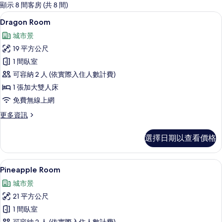
的
顯示 8 間客房 (共 8 間)
客
Dragon Room | 義大利 Frette
顯
2
Dragon Room
房
示
篩
城市景
Dragon
選
19 平方公尺
Room
條
1 間臥室
的
件
可容納 2 人 (依實際入住人數計費)
所
1 張加大雙人床
有
免費無線上網
相
更
更多資訊
片
多
Dragon
選擇日期以查看價格
Room
的
詳
Pineapple Room | 義大利 Fret
顯
3
情
Pineapple Room
示
城市景
Pineapple
21 平方公尺
Room
1 間臥室
的