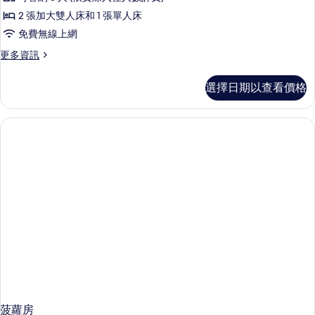
2 張加大雙人床和 1 張單人床
免費無線上網
更
更多資訊
多
藍
選擇日期以查看價格
夢
房
的
詳
情
菠蘿房