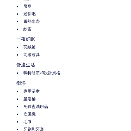
吊扇
迷你吧
電熱水壺
紗窗
一夜好眠
羽絨被
高級寢具
舒適生活
獨特裝潢和設計風格
衛浴
專用浴室
坐浴桶
免費盥洗用品
吹風機
毛巾
牙刷和牙膏