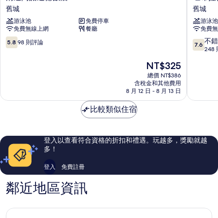
邁
布
舊城
舊城
阿
拉
游泳池
免費停車
游泳池
諾
帕
免費無線上網
餐廳
免費無
達
大
德
飯
5.8
7.6
不錯
5.8
98 則評論
7.6
飯
店
分，
分，
248
店
舊
滿
滿
現
NT$325
舊
城
分
分
在
城
10，
10
總價 NT$386
價
含稅金和其他費用
98
分，
格
8 月 12 日 - 8 月 13 日
則
不
為
評
錯
NT$325
比較類似住宿
論
哦，
248
則
評
登入以查看符合資格的折扣和禮遇。玩越多，獎勵就越
論
多！
登入
免費註冊
鄰近地區資訊