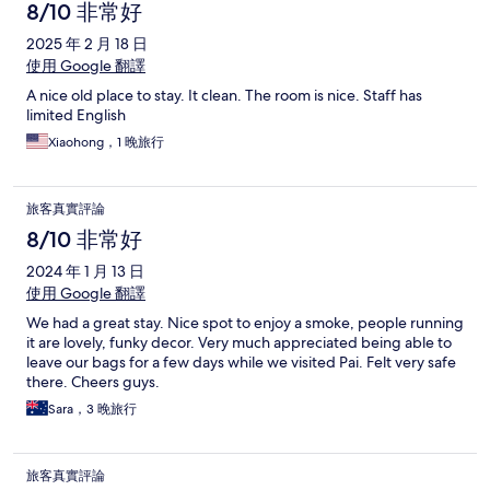
8/10 非常好
2025 年 2 月 18 日
使用 Google 翻譯
A nice old place to stay. It clean. The room is nice. Staff has
limited English
Xiaohong，1 晚旅行
旅客真實評論
8/10 非常好
2024 年 1 月 13 日
使用 Google 翻譯
We had a great stay. Nice spot to enjoy a smoke, people running
it are lovely, funky decor. Very much appreciated being able to
leave our bags for a few days while we visited Pai. Felt very safe
there. Cheers guys.
Sara，3 晚旅行
旅客真實評論