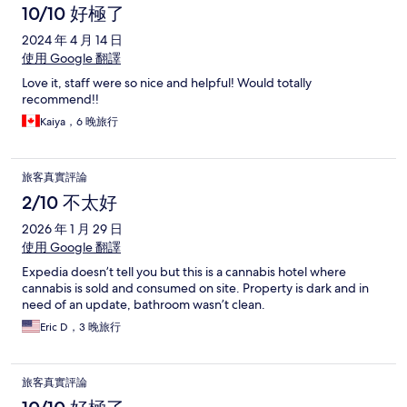
10/10 好極了
2024 年 4 月 14 日
使用 Google 翻譯
Love it, staff were so nice and helpful! Would totally
recommend!!
Kaiya，6 晚旅行
旅客真實評論
2/10 不太好
2026 年 1 月 29 日
使用 Google 翻譯
Expedia doesn’t tell you but this is a cannabis hotel where
cannabis is sold and consumed on site. Property is dark and in
need of an update, bathroom wasn’t clean.
Eric D，3 晚旅行
旅客真實評論