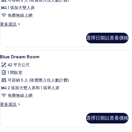
可容納 2 人 (依實際入住人數計費)
所
1 張加大雙人床
有
免費無線上網
相
更
更多資訊
片
多
Pineapple
選擇日期以查看價格
Room
的
詳
Blue Dream Room | 義大利 Fre
顯
9
情
Blue Dream Room
示
42 平方公尺
Blue
1 間臥室
Dream
可容納 5 人 (依實際入住人數計費)
Room
2 張加大雙人床和 1 張單人床
的
免費無線上網
所
有
更
更多資訊
多
相
Blue
選擇日期以查看價格
片
Dream
Room
的