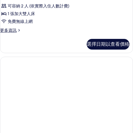
可容納 2 人 (依實際入住人數計費)
1 張加大雙人床
免費無線上網
更
更多資訊
多
菠
選擇日期以查看價格
蘿
房
的
詳
情