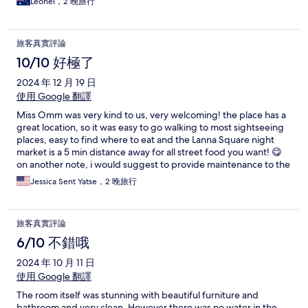
Leonel，2 晚旅行
cat already took a piss on the bed and some towels
旅客真實評論
10/10 好極了
2024 年 12 月 19 日
使用 Google 翻譯
Miss Omm was very kind to us, very welcoming! the place has a
great location, so it was easy to go walking to most sightseeing
places, easy to find where to eat and the Lanna Square night
market is a 5 min distance away for all street food you want! 😋
on another note, i would suggest to provide maintenance to the
toilet in our room as it does not have much pressure for flushing
Jessica Sent Yatse，2 晚旅行
and would also recommend illuminating more the stairs and the
room, as they are quite dark. thank you! we loved Chiang Mai 💜
🙏
旅客真實評論
6/10 不錯哦
2024 年 10 月 11 日
使用 Google 翻譯
The room itself was stunning with beautiful furniture and
bathroom and very clean. However there was no water in the