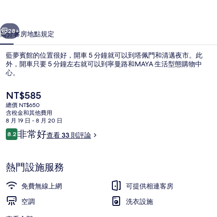
片
一個
下一個
集
28+
簡介
客房
地點
規定
藍夢賓館的位置很好，開車 5 分鐘就可以到塔佩門和清邁夜市。此
外，開車只要 5 分鐘左右就可以到寧曼路和MAYA 生活型態購物中
心。
目
NT$585
前
總價 NT$650
的
含稅金和其他費用
價
8 月 19 日 - 8 月 20 日
格
評
非常好
8.2
查看 33 則評論
接待櫃台
是
8.2 分，滿分 10 分，
論
NT$585
熱門設施服務
免費無線上網
可提供相連客房
空調
洗衣設施