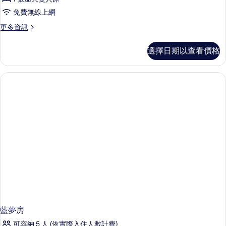
所
免費無線上網
有
相
更
更多資訊
多
片
Pink
選擇日期以查看價格
Rozay
Room
的
詳
情
藍夢房
可容納 5 人 (依實際入住人數計費)