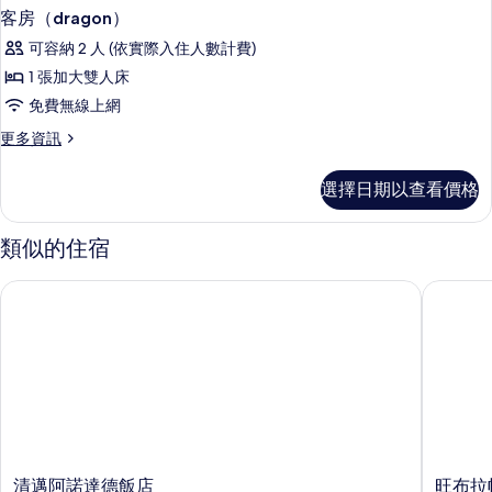
客房（dragon）
可容納 2 人 (依實際入住人數計費)
1 張加大雙人床
免費無線上網
更
更多資訊
多
客
選擇日期以查看價格
房
（dragon）
的
類似的住宿
詳
情
清邁阿諾達德飯店
旺布拉帕
清
旺
清邁阿諾達德飯店
旺布拉