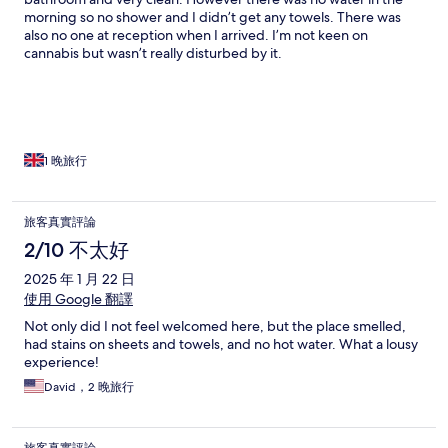
morning so no shower and I didn’t get any towels. There was
also no one at reception when I arrived. I’m not keen on
cannabis but wasn’t really disturbed by it.
1 晚旅行
旅客真實評論
2/10 不太好
2025 年 1 月 22 日
使用 Google 翻譯
Not only did I not feel welcomed here, but the place smelled,
had stains on sheets and towels, and no hot water. What a lousy
experience!
David，2 晚旅行