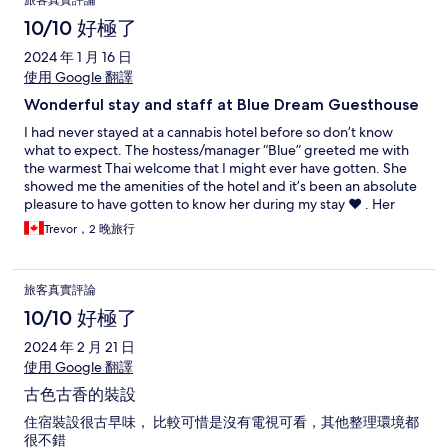
旅客真實評論
10/10 好極了
2024 年 1 月 16 日
使用 Google 翻譯
Wonderful stay and staff at Blue Dream Guesthouse
I had never stayed at a cannabis hotel before so don’t know
what to expect. The hostess/manager “Blue” greeted me with
the warmest Thai welcome that I might ever have gotten. She
showed me the amenities of the hotel and it’s been an absolute
pleasure to have gotten to know her during my stay ❤️ . Her
whole staff have been amazing and very helpful explaining any
Trevor，2 晚旅行
and all of my questions. It’s a real family atmosphere here and
the room was more than I expected. For anyone on here who
complains about a firm mattress, it was PERFECT!! The location is
旅客真實評論
supreme and the housekeeper, Aum, is a real sweetheart as
well. Thank you everyone and I will be recommending this
10/10 好極了
accommodation for anyone looking to stay in the old city of
2024 年 2 月 21 日
Chiang Mai 🙏
使用 Google 翻譯
古色古香的裝設
住宿裝設很古早味， 比較可惜是沒有電視可看，其他整理環境都
很不錯