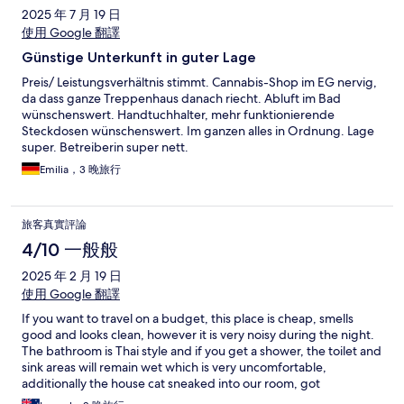
2025 年 7 月 19 日
使用 Google 翻譯
Günstige Unterkunft in guter Lage
Preis/ Leistungsverhältnis stimmt. Cannabis-Shop im EG nervig,
da dass ganze Treppenhaus danach riecht. Abluft im Bad
wünschenswert. Handtuchhalter, mehr funktionierende
Steckdosen wünschenswert. Im ganzen alles in Ordnung. Lage
super. Betreiberin super nett.
Emilia，3 晚旅行
旅客真實評論
4/10 一般般
2025 年 2 月 19 日
使用 Google 翻譯
If you want to travel on a budget, this place is cheap, smells
good and looks clean, however it is very noisy during the night.
The bathroom is Thai style and if you get a shower, the toilet and
sink areas will remain wet which is very uncomfortable,
additionally the house cat sneaked into our room, got
inadvertently locked in and when we returned to the room the