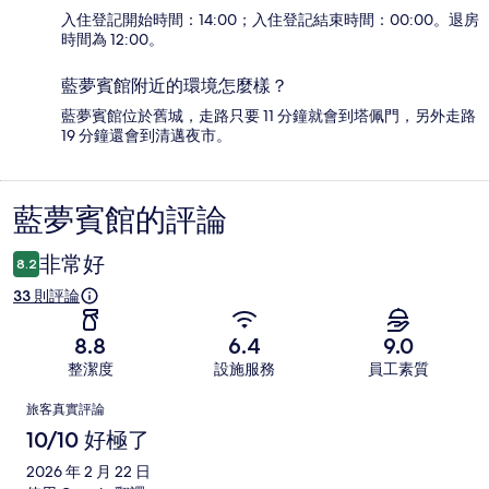
入住登記開始時間：14:00；入住登記結束時間：00:00。退房
時間為 12:00。
藍夢賓館附近的環境怎麼樣？
藍夢賓館位於舊城，走路只要 11 分鐘就會到塔佩門，另外走路
19 分鐘還會到清邁夜市。
藍夢賓館的評論
評
論
非常好
8.2
33 則評論
8.8
6.4
9.0
整潔度
設施服務
員工素質
評
旅客真實評論
論
10/10 好極了
2026 年 2 月 22 日