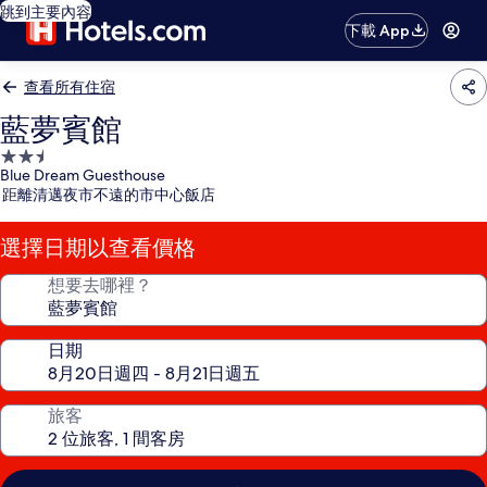
跳到主要內容
下載 App
查看所有住宿
藍夢賓館
2.5
Blue Dream Guesthouse
星
距離清邁夜市不遠的市中心飯店
級
住
選擇日期以查看價格
宿
想要去哪裡？
日期
旅客