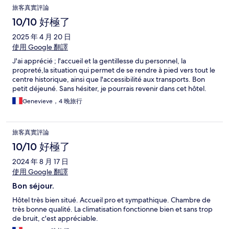
旅客真實評論
10/10 好極了
2025 年 4 月 20 日
使用 Google 翻譯
J'ai apprécié ; l'accueil et la gentillesse du personnel, la
propreté,la situation qui permet de se rendre à pied vers tout le
centre historique, ainsi que l'accessibilité aux transports. Bon
petit déjeuné. Sans hésiter, je pourrais revenir dans cet hôtel.
Genevieve，4 晚旅行
旅客真實評論
10/10 好極了
2024 年 8 月 17 日
使用 Google 翻譯
Bon séjour.
Hôtel très bien situé. Accueil pro et sympathique. Chambre de
très bonne qualité. La climatisation fonctionne bien et sans trop
de bruit, c'est appréciable.