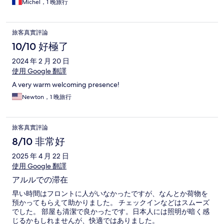
Michel，1 晚旅行
旅客真實評論
10/10 好極了
2024 年 2 月 20 日
使用 Google 翻譯
A very warm welcoming presence!
Newton，1 晚旅行
旅客真實評論
8/10 非常好
2025 年 4 月 22 日
使用 Google 翻譯
アルルでの滞在
早い時間はフロントに人がいなかったですが、なんとか荷物を
預かってもらえて助かりました。 チェックインなどはスムーズ
でした。 部屋も清潔で良かったです。日本人には照明が暗く感
じるかもしれませんが、快適ではありました。