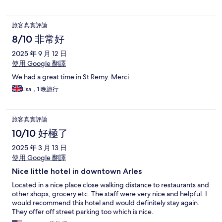
旅客真實評論
8/10 非常好
2025 年 9 月 12 日
使用 Google 翻譯
We had a great time in St Remy. Merci
Lisa，1 晚旅行
旅客真實評論
10/10 好極了
2025 年 3 月 13 日
使用 Google 翻譯
Nice little hotel in downtown Arles
Located in a nice place close walking distance to restaurants and
other shops, grocery etc. The staff were very nice and helpful. I
would recommend this hotel and would definitely stay again.
They offer off street parking too which is nice.