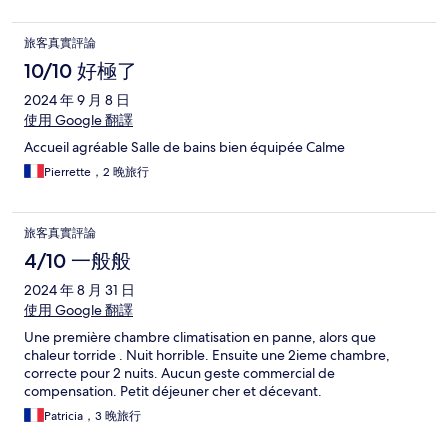
旅客真實評論
10/10 好極了
2024 年 9 月 8 日
使用 Google 翻譯
Accueil agréable Salle de bains bien équipée Calme
Pierrette，2 晚旅行
旅客真實評論
4/10 一般般
2024 年 8 月 31 日
使用 Google 翻譯
Une première chambre climatisation en panne, alors que
chaleur torride . Nuit horrible. Ensuite une 2ieme chambre,
correcte pour 2 nuits. Aucun geste commercial de
compensation. Petit déjeuner cher et décevant.
Patricia，3 晚旅行