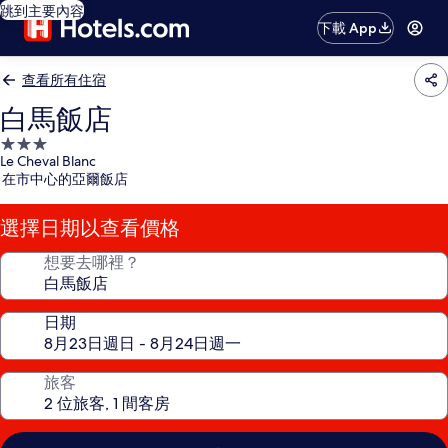
跳到主要內容
下載 App
查看所有住宿
白馬飯店
3.0
Le Cheval Blanc
星
在市中心的亞爾飯店
級
住
選擇日期以查看價格
宿
想要去哪裡？
日期
旅客