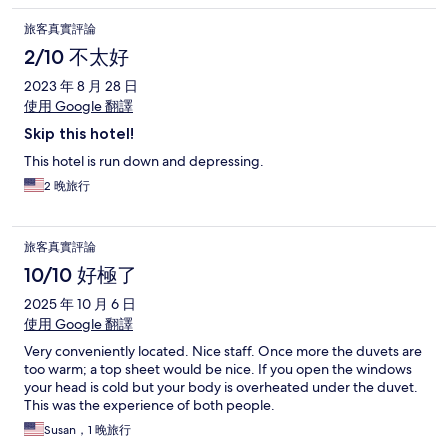
旅客真實評論
2/10 不太好
2023 年 8 月 28 日
使用 Google 翻譯
Skip this hotel!
This hotel is run down and depressing.
2 晚旅行
旅客真實評論
10/10 好極了
2025 年 10 月 6 日
使用 Google 翻譯
Very conveniently located. Nice staff. Once more the duvets are
too warm; a top sheet would be nice. If you open the windows
your head is cold but your body is overheated under the duvet.
This was the experience of both people.
Susan，1 晚旅行