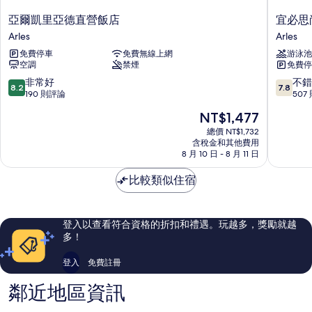
亞
宜
亞爾凱里亞德直營飯店
宜必思
爾
必
Arles
Arles
凱
思
免費停車
免費無線上網
游泳池
里
尚
空調
禁煙
免費停
亞
品
德
國
8.2
7.8
非常好
不錯
8.2
7.8
直
會
分，
分，
190 則評論
507
營
阿
滿
滿
現
NT$1,477
飯
爾
分
分
在
店
勒
10
10
總價 NT$1,732
價
Arles
含稅金和其他費用
宮
分，
分，
格
8 月 10 日 - 8 月 11 日
飯
非
不
為
店
常
錯
NT$1,477
比較類似住宿
Arles
好，
哦，
190
507
則
則
評
評
登入以查看符合資格的折扣和禮遇。玩越多，獎勵就越
論
論
多！
登入
免費註冊
鄰近地區資訊