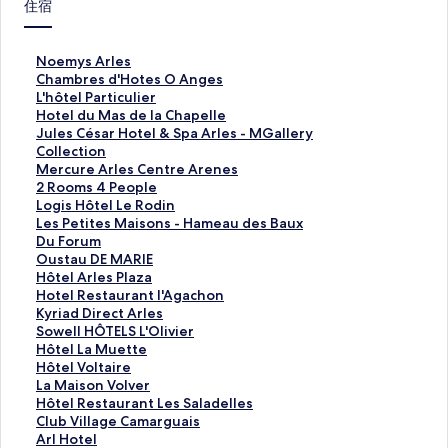
住宿
N
Noemys Arles
o
C
Chambres d'Hotes O Anges
e
h
L
L'hôtel Particulier
m
a
'
H
Hotel du Mas de la Chapelle
y
m
h
o
J
Jules César Hotel & Spa Arles - MGallery
s
b
ô
t
u
Collection
A
r
t
e
l
M
Mercure Arles Centre Arenes
r
e
e
l
e
e
2
2 Rooms 4 People
l
s
l
d
s
r
R
L
Logis Hôtel Le Rodin
e
d
P
u
C
c
o
o
L
Les Petites Maisons - Hameau des Baux
s
'
a
M
é
u
o
g
e
D
Du Forum
的
H
r
a
s
r
m
i
s
u
O
Oustau DE MARIE
連
o
t
s
a
e
s
s
P
F
u
H
Hôtel Arles Plaza
結
t
i
d
r
A
4
H
e
o
s
ô
H
Hotel Restaurant l'Agachon
e
c
e
H
r
P
ô
t
r
t
t
o
K
Kyriad Direct Arles
s
u
l
o
l
e
t
i
u
a
e
t
y
S
Sowell HÔTELS L'Olivier
O
l
a
t
e
o
e
t
m
u
l
e
r
o
H
Hôtel La Muette
A
i
C
e
s
p
l
e
的
D
A
l
i
w
ô
H
Hôtel Voltaire
n
e
h
l
C
l
L
s
連
E
r
R
a
e
t
ô
L
La Maison Volver
g
r
a
&
e
e
e
M
結
M
l
e
d
l
e
t
a
H
Hôtel Restaurant Les Saladelles
e
的
p
S
n
的
R
a
A
e
s
D
l
l
e
M
ô
C
Club Village Camarguais
s
連
e
p
t
連
o
i
R
s
t
i
H
L
l
a
t
l
A
Arl Hotel