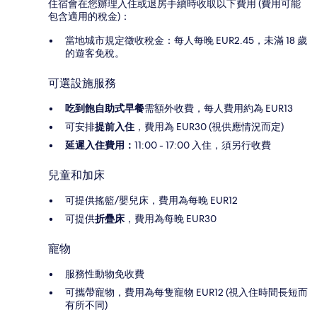
住宿會在您辦理入住或退房手續時收取以下費用 (費用可能
包含適用的稅金)：
當地城市規定徵收稅金：每人每晚 EUR2.45，未滿 18 歲
的遊客免稅。
可選設施服務
吃到飽自助式早餐
需額外收費，每人費用約為 EUR13
可安排
提前入住
，費用為 EUR30 (視供應情況而定)
延遲入住費用：
11:00 - 17:00 入住，須另行收費
兒童和加床
可提供搖籃/嬰兒床，費用為每晚 EUR12
可提供
折疊床
，費用為每晚 EUR30
寵物
服務性動物免收費
可攜帶寵物，費用為每隻寵物 EUR12 (視入住時間長短而
有所不同)