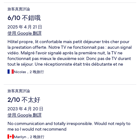
旅客真實評論
6/10 不錯哦
2025 年 4 月 21 日
使用 Google 翻譯
Hôtel propre, lit confortable mais petit déjeuner très cher pour
la prestation offerte. Notre TV ne fonctionnait pas : aucun signal
vidéo. Malgré l'avoir signalé après la première nuit, la TV ne
fonctionnait pas mieux le deuxième soir. Donc pas de TV durant
tout le séjour. Une réceptionniste était très débutante et ne
savait répondre que "je ne sais pas".
Nicolas，2 晚旅行
旅客真實評論
2/10 不太好
2023 年 4 月 20 日
使用 Google 翻譯
No communication and totally irresponsible. Would not reply to
me so l would not recommend
Marilyn，2 晚旅行