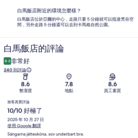
白馬飯店附近的環境怎麼樣？
白馬飯店位於亞爾的中心，走路只要 5 分鐘就可以抵達梵谷空
間，另外走路 5 分鐘還可以去到卡馬格自然公園。
白馬飯店的評論
評
論
非常好
8.2
240 則評論
8.6
7.8
8.6
整潔度
地點
員工素質
評
旅客真實評論
論
10/10 好極了
2025 年 10 月 27 日
使用 Google 翻譯
Sängarna jättesköna, sov underbart bra.