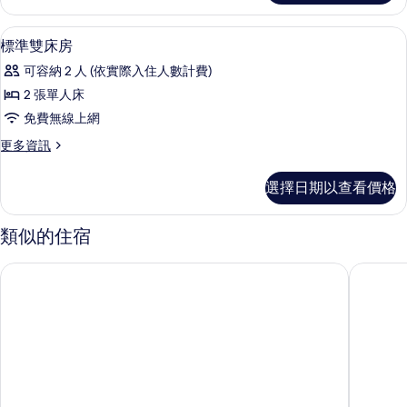
所
客
有
房
標準雙床房 | 迷你吧、客房內保險箱、
顯
6
的
標準雙床房
相
示
詳
片
可容納 2 人 (依實際入住人數計費)
情
標
2 張單人床
準
免費無線上網
雙
更
更多資訊
床
多
房
標
選擇日期以查看價格
準
的
雙
所
床
類似的住宿
房
有
的
亞爾凱里亞德直營飯店
宜必思尚
相
詳
情
片