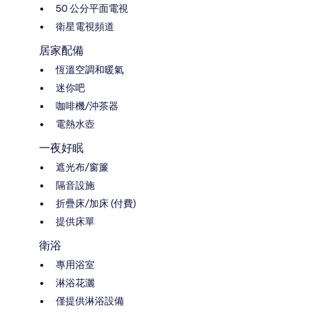
50 公分平面電視
衛星電視頻道
居家配備
恆溫空調和暖氣
迷你吧
咖啡機/沖茶器
電熱水壺
一夜好眠
遮光布/窗簾
隔音設施
折疊床/加床 (付費)
提供床單
衛浴
專用浴室
淋浴花灑
僅提供淋浴設備