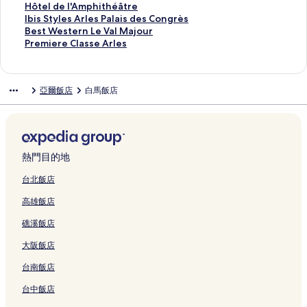
的
結
l
a
r
結
d
s
I
P
a
r
Ô
a
V
i
e
u
r
H
Hôtel de l'Amphithéâtre
連
l
A
e
i
o
E
l
u
e
T
M
o
s
l
b
l
ô
I
Ibis Styles Arles Palais des Congrès
結
e
r
A
n
n
的
a
r
c
E
u
l
o
R
V
H
t
b
B
Best Western Le Val Majour
的
l
r
的
s
連
z
a
t
L
e
t
n
e
i
o
e
i
e
P
Premiere Classe Arles
連
e
e
連
-
結
a
n
A
S
t
a
V
s
l
t
l
s
s
r
結
s
n
結
H
的
t
r
L
t
i
o
t
l
e
d
S
t
e
-
e
a
連
l
l
'
e
r
l
a
a
l
e
t
W
m
亞爾飯店
白馬飯店
M
s
m
結
'
e
O
的
e
v
u
g
的
l
y
e
i
G
的
e
A
s
l
連
的
e
r
e
連
'
l
s
e
a
連
a
g
的
i
結
連
r
a
C
結
A
e
t
r
l
結
u
a
連
v
結
的
n
a
m
s
e
e
l
d
c
結
i
連
t
m
p
A
r
C
e
e
h
e
結
L
a
h
r
n
l
熱門目的地
r
s
o
r
e
r
i
l
L
a
y
B
n
的
s
g
t
e
e
s
台北飯店
C
a
的
連
S
u
h
s
V
s
高雄飯店
o
u
連
結
a
a
é
P
a
e
l
x
結
l
i
â
a
l
A
礁溪飯店
l
的
a
s
t
l
M
r
e
連
d
的
r
a
a
l
大阪飯店
c
結
e
連
e
i
j
e
t
l
結
的
s
o
s
台南飯店
i
l
連
d
u
的
o
e
結
e
r
連
台中飯店
n
s
s
的
結