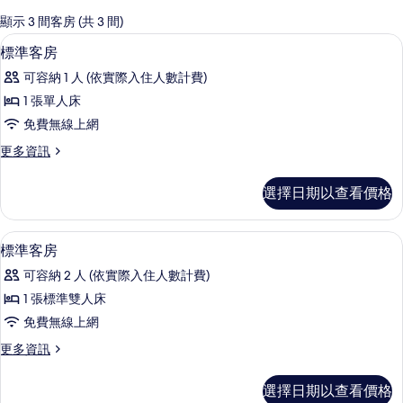
的
顯示 3 間客房 (共 3 間)
客
標準客房 | 迷你吧、客房內保險箱、書
顯
5
標準客房
房
示
篩
可容納 1 人 (依實際入住人數計費)
標
選
1 張單人床
準
條
免費無線上網
客
件
更
更多資訊
房
多
的
標
選擇日期以查看價格
準
所
客
有
房
標準客房 | 迷你吧、客房內保險箱、書
顯
7
的
標準客房
相
示
詳
片
可容納 2 人 (依實際入住人數計費)
情
標
1 張標準雙人床
準
免費無線上網
客
更
更多資訊
房
多
的
標
選擇日期以查看價格
準