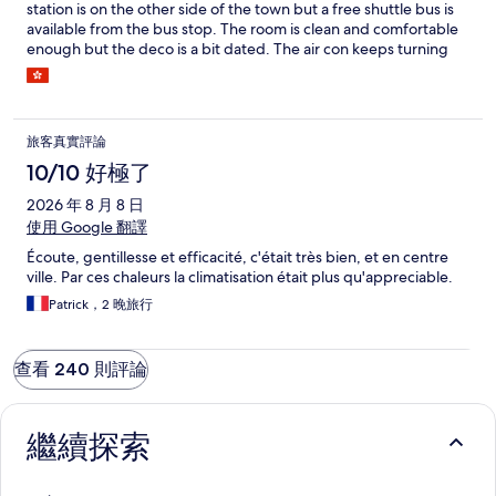
station is on the other side of the town but a free shuttle bus is
available from the bus stop. The room is clean and comfortable
enough but the deco is a bit dated. The air con keeps turning
itself on and off and it seems you have to turn the thermostat to
almost 0 degrees to prevent it from happening. By that time
you would have frozen to death! The wifi connection is rather
bad in the room. The mechanical black out blinds seem a good
旅客真實評論
idea at first but the noise they make is awful. It's bad when they
wake you up when your neighbours open their blinds at various
10/10 好極了
times in the morning.
2026 年 8 月 8 日
使用 Google 翻譯
Écoute, gentillesse et efficacité, c'était très bien, et en centre
ville. Par ces chaleurs la climatisation était plus qu'appreciable.
Patrick，2 晚旅行
查看 240 則評論
繼續探索