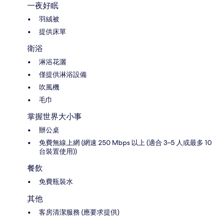
一夜好眠
羽絨被
提供床單
衛浴
淋浴花灑
僅提供淋浴設備
吹風機
毛巾
掌握世界大小事
辦公桌
免費無線上網 (網速 250 Mbps 以上 (適合 3–5 人或最多 10
台裝置使用))
餐飲
免費瓶裝水
其他
客房清潔服務 (應要求提供)