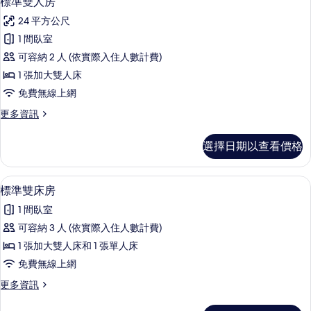
標準雙人房
房
示
篩
24 平方公尺
標
選
1 間臥室
準
條
可容納 2 人 (依實際入住人數計費)
雙
件
1 張加大雙人床
人
免費無線上網
房
更
更多資訊
的
多
所
標
選擇日期以查看價格
準
有
雙
相
人
羽絨被、書桌、筆電工作空間、免費無
顯
5
房
標準雙床房
片
示
的
1 間臥室
詳
標
情
可容納 3 人 (依實際入住人數計費)
準
1 張加大雙人床和 1 張單人床
雙
免費無線上網
床
更
更多資訊
房
多
的
標