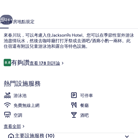
一個
下一個
24+
簡介
客房
地點
規定
來春川玩，可以考慮入住Jackson9s Hotel。您可以在季節性室外游泳
池盡情玩水，然後去咖啡廳打打牙祭或去酒吧/酒廊小酌一兩杯。此
住宿還有附設兒童游泳池和露台等特色設施。
評
有夠讚
8.8
查看 178 則評論
8.8 分，滿分 10 分，
論
熱門設施服務
外觀
游泳池
可停車
免費無線上網
餐廳
空調
酒吧
查看全部
主要設施服務
(10)