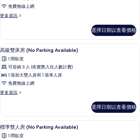
雙
免費無線上網
人
更
更多資訊
房
多
(No
高
選擇日期以查看價格
級
Parking
雙
Available)
人
羽絨被、書桌、筆電工作空間、免費無
顯
的
4
房
高級雙床房 (No Parking Available)
示
(No
所
1 間臥室
Parking
高
有
Available)
可容納 3 人 (依實際入住人數計費)
級
的
相
1 張加大雙人床和 1 張單人床
詳
雙
片
情
免費無線上網
床
更
更多資訊
房
多
(No
高
選擇日期以查看價格
級
Parking
雙
Available)
床
羽絨被、書桌、筆電工作空間、免費無
顯
的
4
房
標準雙人房 (No Parking Available)
示
(No
所
1 間臥室
Parking