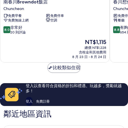
南
春
南春川Browndot飯店
春川想
春
川
Chuncheon
Chunch
川
想
免費早餐
免費停車
免費停
Browndot
像
免費無線上網
空調
餐廳
飯
空
店
間
8.0
8.8
非常好
有夠
8.0
8.8
Chuncheon
住
分，
分，
20 則評論
654
宿
滿
滿
現
NT$1,115
飯
分
分
在
店
10
10
總價 NT$1,228
價
含稅金和其他費用
Chunch
分，
分，
格
8 月 23 日 - 8 月 24 日
非
有
為
常
夠
NT$1,115
比較類似住宿
好，
讚，
20
654
則
則
評
評
登入以查看符合資格的折扣和禮遇。玩越多，獎勵就越
論
論
多！
登入
免費註冊
鄰近地區資訊