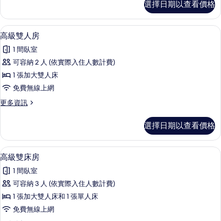
選擇日期以查看價格
準
所
雙
有
床
羽絨被、書桌、筆電工作空間、免費無
顯
4
房
高級雙人房
相
示
的
片
1 間臥室
詳
高
情
可容納 2 人 (依實際入住人數計費)
級
1 張加大雙人床
雙
免費無線上網
人
更
更多資訊
房
多
的
高
選擇日期以查看價格
級
所
雙
有
人
羽絨被、書桌、筆電工作空間、免費無
顯
4
房
高級雙床房
相
示
的
片
1 間臥室
詳
高
情
可容納 3 人 (依實際入住人數計費)
級
1 張加大雙人床和 1 張單人床
雙
免費無線上網
床