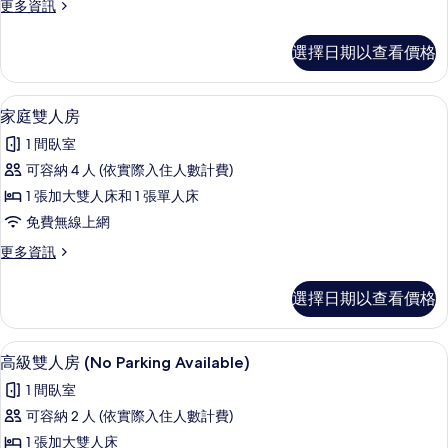
更
更多資訊
房
多
的
高
選擇日期以查看價格
級
所
雙
有
床
羽絨被、書桌、筆電工作空間、免費無
顯
4
房
家庭雙人房
相
示
的
片
1 間臥室
詳
家
情
可容納 4 人 (依實際入住人數計費)
庭
1 張加大雙人床和 1 張單人床
雙
免費無線上網
人
更
更多資訊
房
多
的
家
選擇日期以查看價格
庭
所
雙
有
人
羽絨被、書桌、筆電工作空間、免費無
顯
4
房
高級雙人房 (No Parking Available)
相
示
的
片
1 間臥室
詳
高
情
可容納 2 人 (依實際入住人數計費)
級
1 張加大雙人床