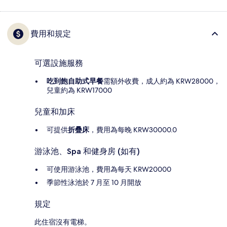
費用和規定
可選設施服務
吃到飽自助式早餐
需額外收費，成人約為 KRW28000，
兒童約為 KRW17000
兒童和加床
可提供
折疊床
，費用為每晚 KRW30000.0
游泳池、Spa 和健身房 (如有)
可使用游泳池，費用為每天 KRW20000
季節性泳池於 7 月至 10 月開放
規定
此住宿沒有電梯。