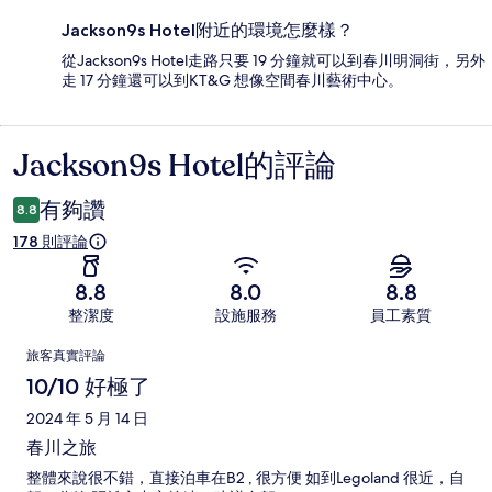
Jackson9s Hotel附近的環境怎麼樣？
從Jackson9s Hotel走路只要 19 分鐘就可以到春川明洞街，另外
走 17 分鐘還可以到KT&G 想像空間春川藝術中心。
Jackson9s Hotel的評論
評
論
有夠讚
8.8
178 則評論
8.8
8.0
8.8
整潔度
設施服務
員工素質
評
旅客真實評論
論
10/10 好極了
2024 年 5 月 14 日
春川之旅
整體來說很不錯，直接泊車在B2 , 很方便 如到Legoland 很近，自