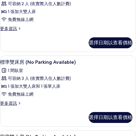
標
有
Available)
可容納 2 人 (依實際入住人數計費)
準
的
相
1 張加大雙人床
詳
雙
片
情
免費無線上網
人
更
更多資訊
房
多
(No
標
選擇日期以查看價格
準
Parking
雙
Available)
人
羽絨被、書桌、筆電工作空間、免費無
顯
的
5
房
標準雙床房 (No Parking Available)
示
(No
所
1 間臥室
Parking
標
有
Available)
可容納 3 人 (依實際入住人數計費)
準
的
相
1 張加大雙人床和 1 張單人床
詳
雙
片
情
免費無線上網
床
更
更多資訊
房
多
(No
標
選擇日期以查看價格
準
Parking
雙
Available)
床
羽絨被、書桌、筆電工作空間、免費無
顯
的
4
房