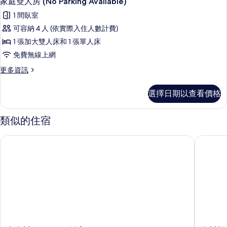
家庭雙人房 (No Parking Available)
示
(No
所
1 間臥室
Parking
家
有
Available)
可容納 4 人 (依實際入住人數計費)
庭
的
相
1 張加大雙人床和 1 張單人床
詳
雙
片
情
免費無線上網
人
更
更多資訊
房
多
(No
家
選擇日期以查看價格
庭
Parking
雙
Available)
人
類似的住宿
的
房
(No
所
南春川Browndot飯店
春川想像
Parking
有
Available)
的
相
詳
片
情