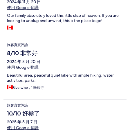
2024 年 11 月 20 日
使用 Google 翻譯
Our family absolutely loved this little slice of heaven. If you are
looking to unplug and unwind, this is the place to go!
旅客真實評論
8/10 非常好
2024 年 8 月 20 日
使用 Google 翻譯
Beautiful area, peaceful quiet lake with ample hiking, water
activities, parks.
Riverwise，1 晚旅行
旅客真實評論
10/10 好極了
2025 年 5 月 7 日
使用 Google 翻譯