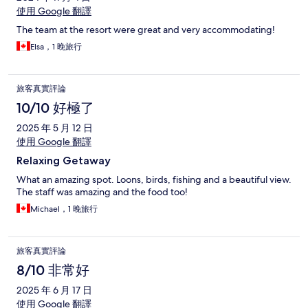
使用 Google 翻譯
The team at the resort were great and very accommodating!
Elsa，1 晚旅行
旅客真實評論
10/10 好極了
2025 年 5 月 12 日
使用 Google 翻譯
Relaxing Getaway
What an amazing spot. Loons, birds, fishing and a beautiful view.
The staff was amazing and the food too!
Michael，1 晚旅行
旅客真實評論
8/10 非常好
2025 年 6 月 17 日
使用 Google 翻譯