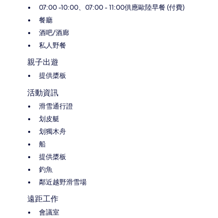
07:00 -10:00、07:00 - 11:00供應歐陸早餐 (付費)
餐廳
酒吧/酒廊
私人野餐
親子出遊
提供槳板
活動資訊
滑雪通行證
划皮艇
划獨木舟
船
提供槳板
釣魚
鄰近越野滑雪場
遠距工作
會議室