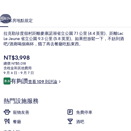
村
一個
下一個
的
57+
簡介
客房
地點
規定
相
拉克勒珍度假村距離麥康諾湖省立公園 7.1 公里 (4.4 英里)、距離Lac
片
Le Jeune 省立公園 9.3 公里 (5.8 英里)。如果想放鬆一下，不妨到酒
吧/酒廊喝個兩杯，餓了再去餐廳吃點東西。
集
目
NT$3,998
前
總價 NT$5,018
的
含稅金和其他費用
價
9 月 6 日 - 9 月 7 日
格
評
有夠讚
8.6
查看 109 則評論
豪華雙人房, 2 張加大雙人床, 陽台, 湖景
是
8.6 分，滿分 10 分，
論
NT$3,998
熱門設施服務
寵物友善
免費停車
餐廳
酒吧