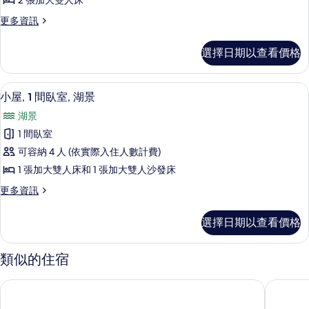
2 張加大雙人床
湖
房,
所
景
更
更多資訊
2
的
多
有
張
詳
豪
相
選擇日期以查看價格
情
華
加
片
雙
大
人
小屋, 1 間臥室, 湖景 | 起居區
顯
8
房,
雙
小屋, 1 間臥室, 湖景
示
2
人
湖景
張
小
床,
加
1 間臥室
屋,
大
陽
可容納 4 人 (依實際入住人數計費)
雙
1
台,
人
1 張加大雙人床和 1 張加大雙人沙發床
間
床,
湖
更
更多資訊
陽
臥
多
景
台,
室,
小
湖
的
選擇日期以查看價格
屋,
湖
景
所
1
的
景
間
詳
類似的住宿
有
臥
的
情
相
室,
所
MountainView Hotel Merritt
里佛蘭套
湖
片
有
景