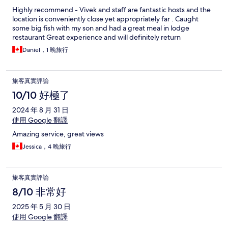
Highly recommend - Vivek and staff are fantastic hosts and the
location is conveniently close yet appropriately far . Caught
some big fish with my son and had a great meal in lodge
restaurant Great experience and will definitely return
Daniel，1 晚旅行
旅客真實評論
10/10 好極了
2024 年 8 月 31 日
使用 Google 翻譯
Amazing service, great views
Jessica，4 晚旅行
旅客真實評論
8/10 非常好
2025 年 5 月 30 日
使用 Google 翻譯