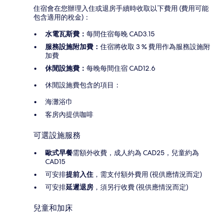
住宿會在您辦理入住或退房手續時收取以下費用 (費用可能
包含適用的稅金)：
水電瓦斯費：
每間住宿每晚 CAD3.15
服務設施附加費：
住宿將收取 3 % 費用作為服務設施附
加費
休閒設施費：
每晚每間住宿 CAD12.6
休閒設施費包含的項目：
海灘浴巾
客房內提供咖啡
可選設施服務
歐式早餐
需額外收費，成人約為 CAD25，兒童約為
CAD15
可安排
提前入住
，需支付額外費用 (視供應情況而定)
可安排
延遲退房
，須另行收費 (視供應情況而定)
兒童和加床