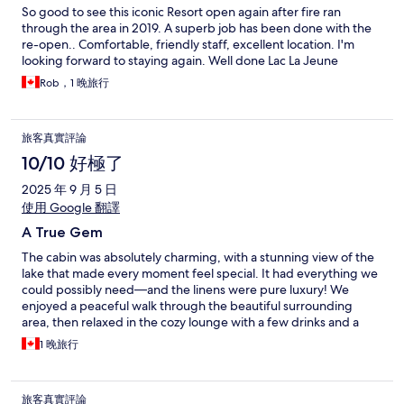
So good to see this iconic Resort open again after fire ran
through the area in 2019. A superb job has been done with the
re-open.. Comfortable, friendly staff, excellent location. I'm
looking forward to staying again. Well done Lac La Jeune
Rob，1 晚旅行
旅客真實評論
10/10 好極了
2025 年 9 月 5 日
使用 Google 翻譯
A True Gem
The cabin was absolutely charming, with a stunning view of the
lake that made every moment feel special. It had everything we
could possibly need—and the linens were pure luxury! We
enjoyed a peaceful walk through the beautiful surrounding
area, then relaxed in the cozy lounge with a few drinks and a
game of crib. The atmosphere was warm and welcoming, and
1 晚旅行
everyone from the staff to the owners made us feel right at
home. We’re already looking forward to our next visit!
旅客真實評論