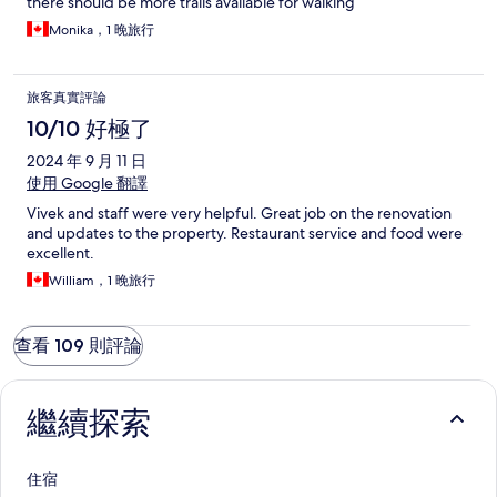
there should be more trails available for walking
Monika，1 晚旅行
旅客真實評論
10/10 好極了
2024 年 9 月 11 日
使用 Google 翻譯
Vivek and staff were very helpful. Great job on the renovation
and updates to the property. Restaurant service and food were
excellent.
William，1 晚旅行
查看 109 則評論
繼續探索
住宿