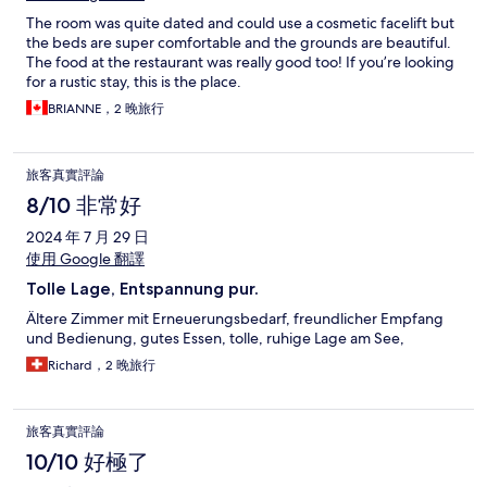
The room was quite dated and could use a cosmetic facelift but
the beds are super comfortable and the grounds are beautiful.
The food at the restaurant was really good too! If you’re looking
for a rustic stay, this is the place.
BRIANNE，2 晚旅行
旅客真實評論
8/10 非常好
2024 年 7 月 29 日
使用 Google 翻譯
Tolle Lage, Entspannung pur.
Ältere Zimmer mit Erneuerungsbedarf, freundlicher Empfang
und Bedienung, gutes Essen, tolle, ruhige Lage am See,
Richard，2 晚旅行
旅客真實評論
10/10 好極了