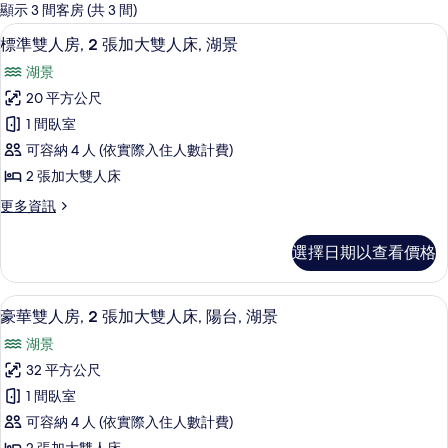
的
顯示 3 間客房 (共 3 間)
客
迷你吧、熨斗/熨衣板、床單
顯
5
標準雙人房, 2 張加大雙人床, 湖景
房
示
篩
湖景
標
選
20 平方公尺
準
條
1 間臥室
雙
件
可容納 4 人 (依實際入住人數計費)
人
2 張加大雙人床
房,
更
更多資訊
2
多
張
標
選擇日期以查看價格
準
加
雙
大
人
豪華雙人房, 2 張加大雙人床, 陽台, 湖
顯
7
房,
雙
豪華雙人房, 2 張加大雙人床, 陽台, 湖景
示
2
人
湖景
張
豪
床,
加
32 平方公尺
華
大
湖
1 間臥室
雙
雙
景
人
可容納 4 人 (依實際入住人數計費)
人
床,
的