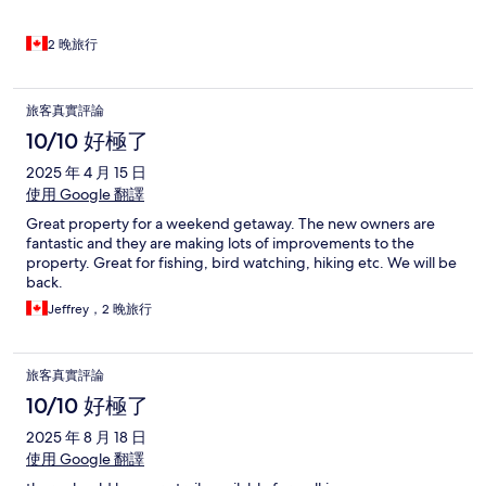
2 晚旅行
旅客真實評論
10/10 好極了
2025 年 4 月 15 日
使用 Google 翻譯
Great property for a weekend getaway. The new owners are
fantastic and they are making lots of improvements to the
property. Great for fishing, bird watching, hiking etc. We will be
back.
Jeffrey，2 晚旅行
旅客真實評論
10/10 好極了
2025 年 8 月 18 日
使用 Google 翻譯