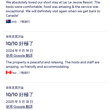
We absolutely loved our short stay at Lac Le Jeune Resort. The
beds were comfortable, food was amazing & the service was
exceptional. We will definitely visit again when we get back to
Canada!
Jodi，1 晚旅行
旅客真實評論
10/10 好極了
2024 年 9 月 18 日
使用 Google 翻譯
The property is peaceful and relaxing. The hosts and staff are
amazing, so friendly and accommodating.
Paul，1 晚旅行
旅客真實評論
10/10 好極了
2025 年 5 月 18 日
使用 Google 翻譯