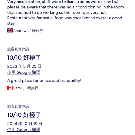
Very nice location, staff were brilliant, rooms were clean but
please be aware that there was no air conditioning in the room
that seemed to be working so the room was very hot.
Restaurant was fantastic, food was excellent so overall a good
stay.
Andrew，1 晚旅行
旅客真實評論
10/10 好極了
2023 年 5 月 23 日
使用 Google 翻譯
A great place for peace and tranquillity!
Carol，1 晚旅行
旅客真實評論
10/10 好極了
2024 年 10 月 19 日
使用 Google 翻譯