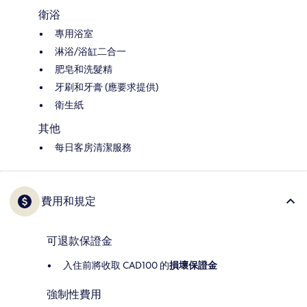
衛浴
專用浴室
淋浴/浴缸二合一
肥皂和洗髮精
牙刷和牙膏 (應要求提供)
衛生紙
其他
每日客房清潔服務
費用和規定
可退款保證金
入住前將收取 CAD100 的
損壞保證金
強制性費用