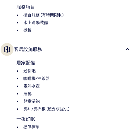
服務項目
櫃台服務 (有時間限制)
水上運動裝備
槳板
客房設施服務
居家配備
迷你吧
咖啡機/沖茶器
電熱水壺
浴袍
兒童浴袍
熨斗/熨衣板 (應要求提供)
一夜好眠
提供床單