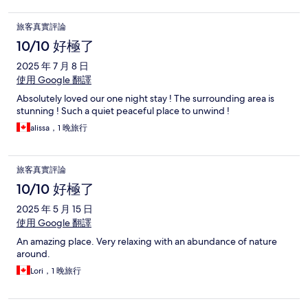
旅客真實評論
10/10 好極了
2025 年 7 月 8 日
使用 Google 翻譯
Absolutely loved our one night stay ! The surrounding area is
stunning ! Such a quiet peaceful place to unwind !
alissa，1 晚旅行
旅客真實評論
10/10 好極了
2025 年 5 月 15 日
使用 Google 翻譯
An amazing place. Very relaxing with an abundance of nature
around.
Lori，1 晚旅行