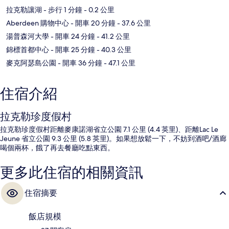
拉克勒讓湖
- 步行 1 分鐘
- 0.2 公里
Aberdeen 購物中心
- 開車 20 分鐘
- 37.6 公里
湯普森河大學
- 開車 24 分鐘
- 41.2 公里
錦標首都中心
- 開車 25 分鐘
- 40.3 公里
麥克阿瑟島公園
- 開車 36 分鐘
- 47.1 公里
住宿介紹
拉克勒珍度假村
拉克勒珍度假村距離麥康諾湖省立公園 7.1 公里 (4.4 英里)、距離Lac Le
Jeune 省立公園 9.3 公里 (5.8 英里)。如果想放鬆一下，不妨到酒吧/酒廊
喝個兩杯，餓了再去餐廳吃點東西。
更多此住宿的相關資訊
住宿摘要
飯店規模