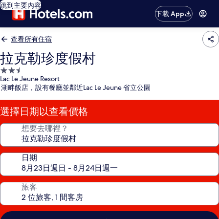
跳到主要內容
下載 App
查看所有住宿
拉克勒珍度假村
2.5
Lac Le Jeune Resort
星
湖畔飯店，設有餐廳並鄰近Lac Le Jeune 省立公園
級
住
選擇日期以查看價格
宿
想要去哪裡？
日期
旅客