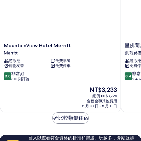
的
相
詳
片
情
MountainView
里
MountainView Hotel Merritt
里佛蘭
Hotel
佛
Merritt
凱慕路
Merritt
蘭
游泳池
免費早餐
游泳池
Merritt
套
寵物友善
免費停車
免費停
房
飯
8.0
8.4
非常好
非常
8.0
8.4
店
分，
分，
810 則評論
2,4
凱
滿
滿
現
NT$3,233
慕
分
分
在
路
10
10
總價 NT$3,726
價
含稅金和其他費用
普
分，
分，
格
8 月 10 日 - 8 月 11 日
斯
非
非
為
市
常
常
NT$3,233
比較類似住宿
中
好，
好，
心
810
2,437
則
則
評
評
登入以查看符合資格的折扣和禮遇。玩越多，獎勵就越