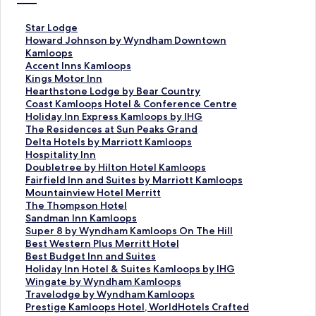
S
Star Lodge
t
H
Howard Johnson by Wyndham Downtown
a
o
Kamloops
r
w
A
Accent Inns Kamloops
L
a
c
K
Kings Motor Inn
o
r
c
i
H
Hearthstone Lodge by Bear Country
d
d
e
n
e
C
Coast Kamloops Hotel & Conference Centre
g
J
n
g
a
o
H
Holiday Inn Express Kamloops by IHG
e
o
t
s
r
a
o
T
The Residences at Sun Peaks Grand
的
h
I
M
t
s
l
h
D
Delta Hotels by Marriott Kamloops
連
n
n
o
h
t
i
e
e
H
Hospitality Inn
結
s
n
t
s
K
d
R
l
o
D
Doubletree by Hilton Hotel Kamloops
o
s
o
t
a
a
e
t
s
o
F
Fairfield Inn and Suites by Marriott Kamloops
n
K
r
o
m
y
s
a
p
u
a
M
Mountainview Hotel Merritt
b
a
I
n
l
I
i
H
i
b
i
o
T
The Thompson Hotel
y
m
n
e
o
n
d
o
t
l
r
u
h
S
Sandman Inn Kamloops
W
l
n
L
o
n
e
t
a
e
f
n
e
a
S
Super 8 by Wyndham Kamloops On The Hill
y
o
的
o
p
E
n
e
l
t
i
t
T
n
u
B
Best Western Plus Merritt Hotel
n
o
連
d
s
x
c
l
i
r
e
a
h
d
p
e
B
Best Budget Inn and Suites
d
p
結
g
H
p
e
s
t
e
l
i
o
m
e
s
e
H
Holiday Inn Hotel & Suites Kamloops by IHG
h
s
e
o
r
s
b
y
e
d
n
m
a
r
t
s
o
W
Wingate by Wyndham Kamloops
a
的
b
t
e
a
y
I
b
I
v
p
n
8
W
t
l
i
T
Travelodge by Wyndham Kamloops
m
連
y
e
s
t
M
n
y
n
i
s
I
b
e
B
i
n
r
P
Prestige Kamloops Hotel, WorldHotels Crafted