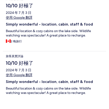
10/10 好極了
2024 年 7 月 3 日
使用 Google 翻譯
Simply wonderful - location, cabin, staff & food
Beautiful location & cozy cabins on the lake side. Wildlife
watching was spectacular! A great place to recharge.
2 晚旅行
旅客真實評論
10/10 好極了
2024 年 7 月 3 日
使用 Google 翻譯
Simply wonderful - location, cabin, staff & food
Beautiful location & cozy cabins on the lake side. Wildlife
watching was spectacular! A great place to recharge.