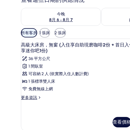
查看今晚 (8月 6 - 8月 7) 的供應情況
查看明天 (8月 
今晚
8月 6 - 8月 7
可
所有客房
1 張床
2 張床
用
高級大床房，無窗 (入住享自助現
顯
的
3
高級大床房，無窗 (入住享自助現磨咖啡2份 + 首日入
示
客
享迷你吧1份)
房
高
36 平方公尺
篩
級
1 間臥室
選
大
可容納 2 人 (依實際入住人數計費)
條
床
1 張標準雙人床
件
房，
免費無線上網
無
更
更多資訊
窗
多
高
(入
級
住
大
查看價
床
享
房，