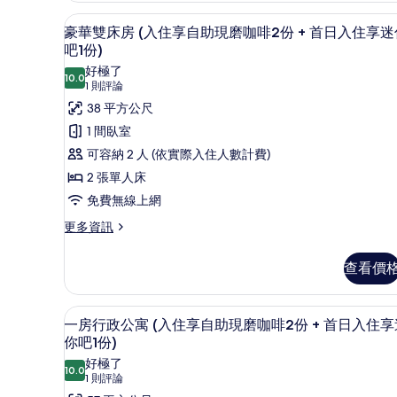
自
無
豪華雙床房 (入住享自助現磨咖啡
顯
窗
助
2
豪華雙床房 (入住享自助現磨咖啡2份 + 首日入住享迷
(入
示
吧1份)
現
住
豪
好極了
磨
享
10.0
10.0 分，滿分 10 分
(1
1 則評論
華
自
咖
則
助
38 平方公尺
雙
啡
現
評
1 間臥室
床
磨
2
論)
可容納 2 人 (依實際入住人數計費)
咖
房
份
啡
2 張單人床
(入
+
2
免費無線上網
份
住
首
+
更
更多資訊
享
日
首
多
日
自
入
豪
入
查看價
華
助
住
住
雙
現
享
享
床
一房行政公寓 (入住享自助現磨咖
顯
迷
磨
5
房
迷
一房行政公寓 (入住享自助現磨咖啡2份 + 首日入住享
你
示
(入
你吧1份)
咖
你
吧
住
一
1
好極了
啡
吧
享
10.0
10.0 分，滿分 10 分
份)
(1
1 則評論
房
自
2
1
的