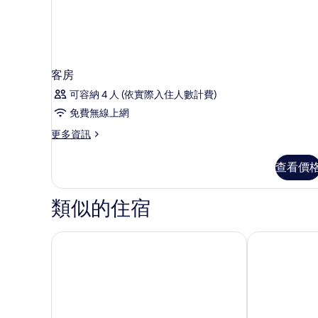
日
份
入
+
首
住
日
享
入
迷
住
客房
享
你
可容納 4 人 (依實際入住人數計費)
迷
吧
你
免費無線上網
吧
1
更
更多資訊
1
份)
多
份)
客
的
的
查看價
房
詳
所
的
情
詳
有
類似的住宿
情
相
片
深圳麗都酒店
深圳羅湖君亭尚