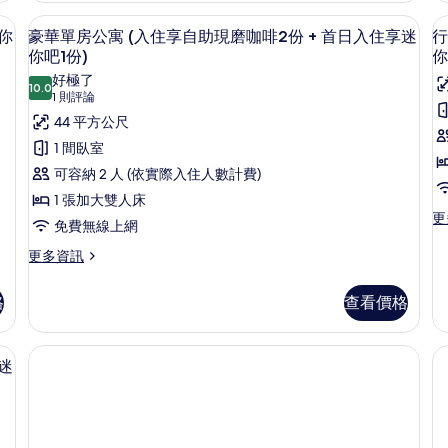
自
床
床
2份 + 首日入住享迷你吧1份) | 羽絨被、迷你吧、客房內保險箱、書桌
豪華單房公寓 (入住享自助現磨咖啡2份 
顯
助
5
房，
房
你
豪華單房公寓 (入住享自助現磨咖啡2份 + 首日入住享迷
行
示
無
(
你吧1份)
你
現
窗
住
豪
好極了
磨
(入
享
10.0
10.0 分，滿分 10 分
(1
1 則評論
華
住
自
2
咖
則
44 平方公尺
享
助
單
啡
評
自
現
1 間臥室
房
+
助
磨
2
論)
可容納 2 人 (依實際入住人數計費)
現
咖
公
份
磨
啡
1 張加大雙人床
寓
+
咖
2
更
更
免費無線上網
啡
份
(入
(
首
多
2
+
行
更
更多資訊
住
日
份
首
政
多
享
+
日
入
單
豪
格
查看價格
首
入
房
華
自
住
日
住
公
單
助
享
入
享
寓
房
啡2份 + 首日入住享迷你吧1份) | 羽絨被、迷你吧、客房內保險箱、書桌
住
迷
(
現
公
迷
迷
享
你
住
寓
磨
1
你
迷
吧
享
(入
你
1
份
咖
自
吧
住
吧
份
助
享
啡
1
1
的