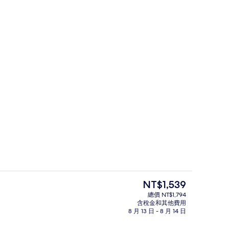
行政單房公寓 (入住享自助現磨咖啡2份
目
NT$1,539
前
總價 NT$1,794
的
含稅金和其他費用
(入住享自助現磨咖啡2份 + 首日入住享迷你吧1份) | 私人廚房
豪華單房公寓 (入住享自助現磨咖啡2份
價
8 月 13 日 - 8 月 14 日
格
是