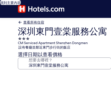
跳到主要內容
查看所有住宿
深圳東門壹棠服務公寓
3.0
CM Serviced Apartment Shenzhen Dongmen
星
設有餐廳並鄰近東門步行街的飯店
級
選擇日期以查看價格
住
想要去哪裡？
宿
深
圳
東
門
壹