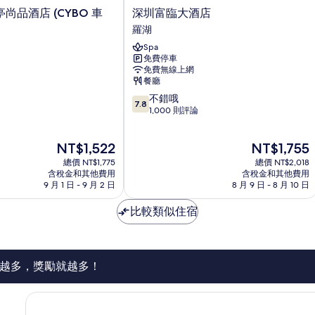
深
尚品酒店 (CYBO 車
深圳富臨大酒店
圳
羅湖
富
Spa
臨
免費停車
大
免費無線上網
酒
餐廳
店
7.8
不錯哦
羅
7.8
分，
1,000 則評論
湖
滿
分
現
現
NT$1,522
NT$1,755
10
在
在
分，
總價 NT$1,775
總價 NT$2,018
價
價
不
含稅金和其他費用
含稅金和其他費用
格
格
9 月 1 日 - 9 月 2 日
8 月 9 日 - 8 月 10 日
錯
為
為
哦，
NT$1,522
NT$1,755
比較類似住宿
1,000
則
評
論
越多，獎勵就越多！