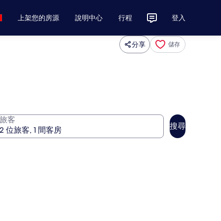
上架您的房源
說明中心
行程
登入
分享
儲存
旅客
搜尋