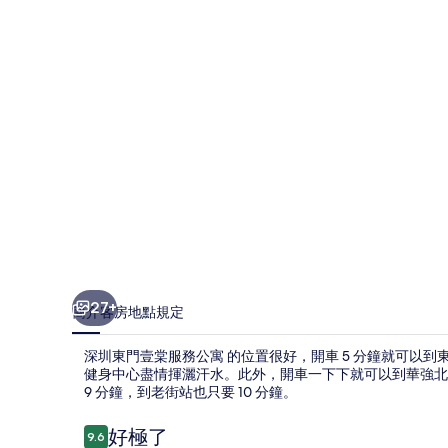
棠
服
務
公
寓
的
相
片
集
27+
簡介
客房
地點
規定
深圳東門壹棠服務公寓 的位置很好，開車 5 分鐘就可以
健身中心盡情揮灑汗水。此外，開車一下下就可以到華強北
9 分鐘，到老街站也只要 10 分鐘。
評
好極了
9.6
9.6 分，滿分 10 分，