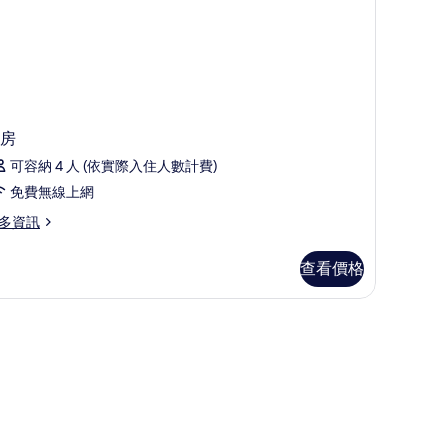
所
份
有
相
首
片
日
房
入
可容納 4 人 (依實際入住人數計費)
住
免費無線上網
享
迷
多資訊
你
查看價格
吧
)
)
的
所
有
相