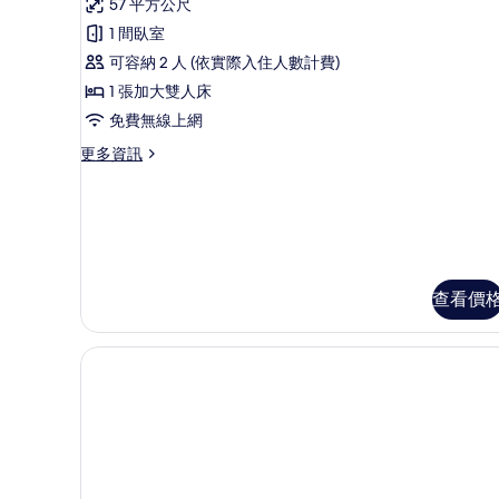
則
57 平方公尺
助
行
詳
份
份)
評
現
1 間臥室
情
政
+
磨
的
論)
可容納 2 人 (依實際入住人數計費)
咖
公
首
所
啡
1 張加大雙人床
寓
日
有
2
免費無線上網
份
(入
入
相
+
更
更多資訊
住
住
片
首
多
享
日
享
一
入
房
自
迷
住
行
助
你
享
政
迷
現
公
吧
你
寓
查看價
磨
1
吧
(入
1
份)
咖
住
份)
享
的
啡
的
自
所
詳
2
助
情
份
現
有
磨
+
相
咖
首
片
啡
2