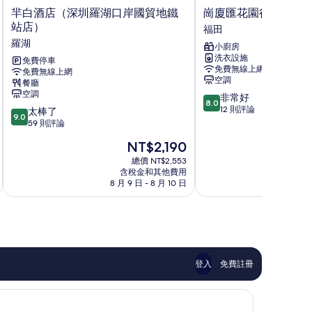
羋
崗
羋白酒店（深圳羅湖口岸國貿地鐵
崗廈匯花園行政公寓
白
廈
站店）
福田
酒
匯
羅湖
小廚房
店
花
洗衣設施
（深
免費停車
園
免費無線上網
免費無線上網
圳
行
空調
餐廳
羅
政
空調
8.0
非常好
湖
公
8.0
分，
12 則評論
9.0
口
太棒了
寓
9.0
滿
分，
岸
59 則評論
酒
分
滿
國
店
現
NT$2,190
10
分
貿
福
在
分，
10
地
總價 NT$2,553
田
價
非
含稅金和其他費用
分，
鐵
格
8 月 9 日 - 8 月 10 日
8 月
常
太
站
為
好，
棒
店）
NT$2,190
12
了，
羅
則
59
湖
評
則
論
評
論
登入
免費註冊