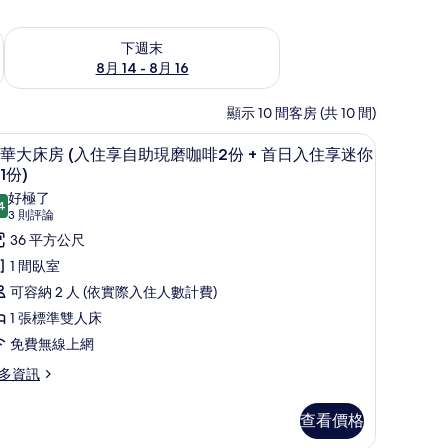
查看下週末 (8月 14 - 8月 16) 的供應情況
下週末
8月 14 - 8月 16
顯示 10 間客房 (共 10 間)
份 + 首日入住享迷你吧1份) | 羽絨被、迷你吧、客房內保險箱、書桌
豪華大床房 (入住享自助現磨咖啡2份 +
顯
3
華大床房 (入住享自助現磨咖啡2份 + 首日入住享迷你
示
1份)
豪
好極了
4
9.4 分，滿分 10 分
(3
3 則評論
華
則
36 平方公尺
大
評
1 間臥室
床
論)
可容納 2 人 (依實際入住人數計費)
房
1 張標準雙人床
入
免費無線上網
住
多資訊
享
自
查看價格
助