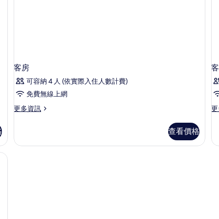
現
自
份)
份)
2
詳
2
磨
助
的
情
咖
份
現
的
詳
啡
磨
+
+
所
情
2
咖
首
份
有
啡
+
2
日
相
首
份
客房
客
入
片
日
+
入
可容納 4 人 (依實際入住人數計費)
首
住
住
日
免費無線上網
享
享
入
迷
迷
住
更
更
更多資訊
更
你
享
多
多
你
吧
迷
客
客
格
查看價格
吧
1
你
房
房
份
吧
的
的
1
1
的
1
詳
詳
份)
份
詳
份)
情
情
情
的
的
詳
所
情
有
相