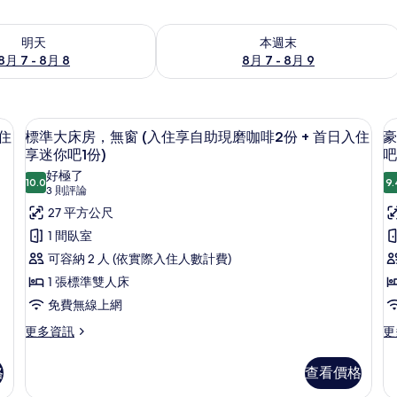
7 - 8月 8) 的供應情況
查看本週末 (8月 7 - 8月 9) 的供應情況
明天
本週末
8月 7 - 8月 8
8月 7 - 8月 9
磨咖啡2份 + 首日入住享迷你吧1份) | 羽絨被、迷你吧、客房內保險箱、書桌
標準大床房，無窗 (入住享自助現磨咖啡2
顯
2
住
標準大床房，無窗 (入住享自助現磨咖啡2份 + 首日入住
豪
示
享迷你吧1份)
吧
標
好極了
10.0
9.
10.0 分，滿分 10 分
(3
3 則評論
準
則
27 平方公尺
大
評
1 間臥室
床
論)
可容納 2 人 (依實際入住人數計費)
房，
1 張標準雙人床
無
(
免費無線上網
窗
更
更
更多資訊
更
(入
多
多
住
標
豪
格
查看價格
準
華
享
大
大