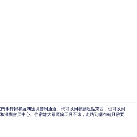
外觀
到東門步行街和羅湖邊境管制通道。您可以到餐廳吃點東西，也可以到
和深圳會展中心。住宿離大眾運輸工具不遠，走路到曬布站只需要
行政單房公寓 