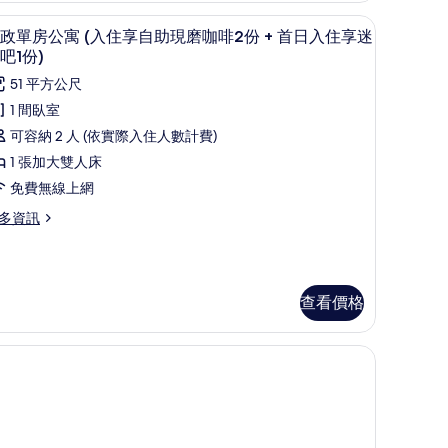
現
+ 首日入住享迷你吧1份) | 羽絨被、迷你吧、客房內保險箱、書桌
行政單房公寓 (入住享自助現磨咖啡2份 + 首日
顯
磨
4
政單房公寓 (入住享自助現磨咖啡2份 + 首日入住享迷
示
入
吧1份)
咖
行
啡
51 平方公尺
政
1 間臥室
單
份
可容納 2 人 (依實際入住人數計費)
房
1 張加大雙人床
公
首
免費無線上網
寓
日
多資訊
入
入
住
住
享
享
查看價格
自
迷
助
你
入
現
吧
磨
)
咖
)
的
啡