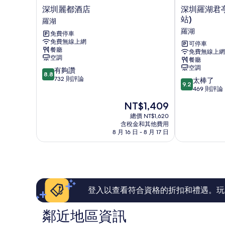
深
深
深圳麗都酒店
深圳羅湖君亭
圳
圳
站)
羅湖
麗
羅
羅湖
免費停車
都
湖
免費無線上網
酒
君
可停車
餐廳
免費無線上網
店
亭
空調
餐廳
羅
尚
空調
8.8
有夠讚
湖
品
8.8
分，
732 則評論
9.2
酒
太棒了
9.2
滿
分，
店
469 則評論
分
滿
(CYBO
現
NT$1,409
10
分
車
在
分，
10
總價 NT$1,620
站)
價
有
含稅金和其他費用
分，
羅
格
8 月 16 日 - 8 月 17 日
夠
太
湖
為
讚，
棒
NT$1,409
732
了，
則
469
評
則
論
評
論
登入以查看符合資格的折扣和禮遇。玩
鄰近地區資訊