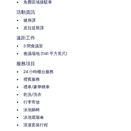
免費區域接駁車
活動資訊
健身課
皮拉提斯課
遠距工作
3 間會議室
會議場地 (1141 平方英尺)
服務項目
24 小時櫃台服務
禮賓服務
禮車/豪華轎車
乾洗/洗衣
行李寄放
泳池躺椅
泳池遮陽傘
浪漫套裝行程