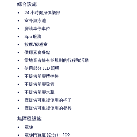
綜合設施
24 小時健身俱樂部
室外游泳池
腳踏車停車位
Spa 服務
按摩/療程室
供應素食餐點
當地業者擁有並規劃的行程和活動
使用部分 LED 照明
不提供塑膠攪拌棒
不提供塑膠吸管
不提供塑膠水瓶
僅提供可重複使用的杯子
僅提供可重複使用的餐具
無障礙設施
電梯
電梯門寬度 (公分)： 109