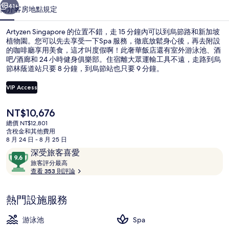
41+
簡介
客房
地點
規定
Artyzen Singapore 的位置不錯，走 15 分鐘內可以到烏節路和新加坡
植物園。您可以先去享受一下Spa 服務，徹底放鬆身心後，再去附設
的咖啡廳享用美食，這才叫度假啊！此奢華飯店還有室外游泳池、酒
吧/酒廊和 24 小時健身俱樂部。住宿離大眾運輸工具不遠，走路到烏
節林蔭道站只要 8 分鐘，到烏節站也只要 9 分鐘。
VIP Access
目
NT$10,676
室外用餐
前
總價 NT$12,801
的
含稅金和其他費用
價
8 月 24 日 - 8 月 25 日
格
評
9.6
深受旅客喜愛
是
論
旅
分，
旅客評分最高
NT$10,676
客
查看 353 則評論
滿
評
分
分
10，
熱門設施服務
最
深
高
受
游泳池
Spa