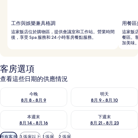
工作與娛樂兼具格調
用餐區
這家飯店位於購物區，提供會議室和工作站。營業時間
這家飯
後，享受 Spa 服務和 24 小時客房餐點服務。
餐區。
加美味
客房選項
查看這些日期的供應情況
查看今晚 (8月 8 - 8月 9) 的供應情況
查看明天 (8月 9 - 8月 10) 的
今晚
明天
8月 8 - 8月 9
8月 9 - 8月 10
查看本週末 (8月 14 - 8月 16) 的供應情況
查看下週末 (8月 21 - 8月 23
本週末
下週末
8月 14 - 8月 16
8月 21 - 8月 23
可
所有客房
3 張床以上
1 張床
2 張床