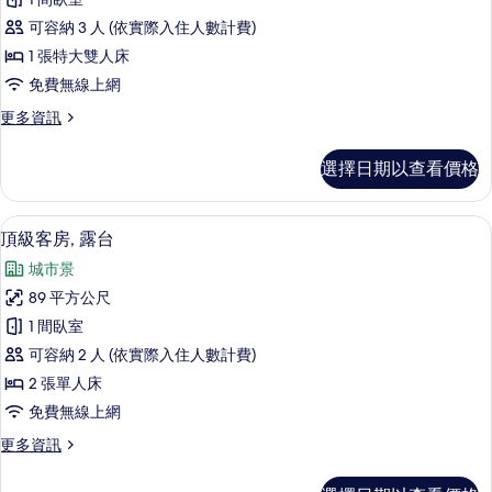
客
可容納 3 人 (依實際入住人數計費)
房,
1 張特大雙人床
1
免費無線上網
張
更
更多資訊
特
多
大
頂
選擇日期以查看價格
級
雙
客
人
房,
迷你吧、客房內保險箱、書桌、筆電工
顯
5
1
床,
頂級客房, 露台
示
張
露
城市景
特
頂
台
大
89 平方公尺
級
雙
的
1 間臥室
人
客
所
床,
可容納 2 人 (依實際入住人數計費)
房,
露
有
2 張單人床
台
露
相
免費無線上網
的
台
詳
片
更
更多資訊
情
的
多
所
頂