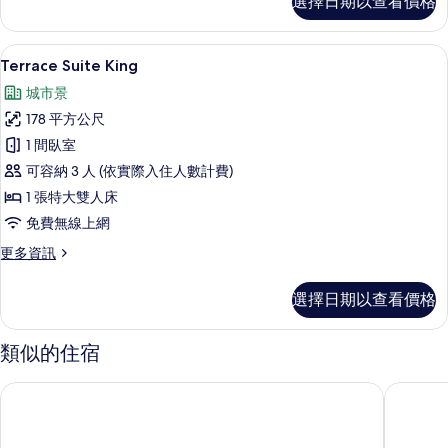
選擇日期以查看價格
品
有
客
相
房,
迷你吧、客房內保險箱、書桌、筆電工
顯
7
陽
Terrace Suite King
片
示
台
城市景
的
Terrace
詳
178 平方公尺
Suite
情
1 間臥室
King
可容納 3 人 (依實際入住人數計費)
的
1 張特大雙人床
所
免費無線上網
有
相
更
更多資訊
多
片
Terrace
選擇日期以查看價格
Suite
King
的
類似的住宿
詳
情
新加坡泛太平洋酒店
新加坡富