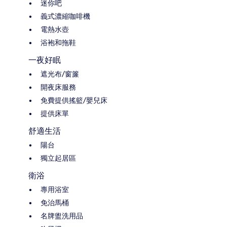
迷你吧
義式濃縮咖啡機
電熱水壺
浴袍和拖鞋
一夜好眠
遮光布/窗簾
開夜床服務
免費提供搖籃/嬰兒床
提供床單
舒適生活
陽台
獨立起居區
衛浴
專用浴室
免治馬桶
名牌盥洗用品