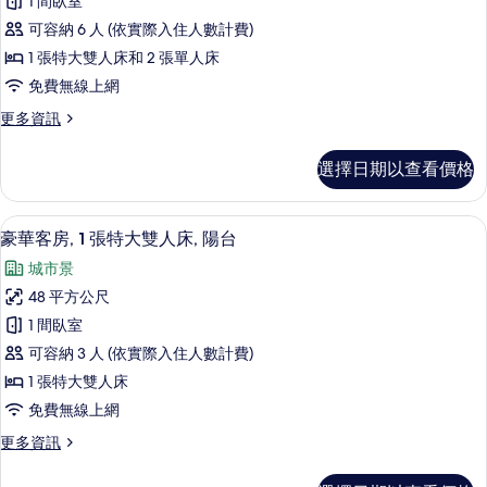
1 間臥室
Connecting
可容納 6 人 (依實際入住人數計費)
(1
King
1 張特大雙人床和 2 張單人床
Room,
免費無線上網
1
更
更多資訊
Twin
多
Room)
Deluxe
選擇日期以查看價格
Balcony
的
Connecting
所
(1
迷你吧、客房內保險箱、書桌、筆電工
顯
7
King
豪華客房, 1 張特大雙人床, 陽台
有
示
Room,
相
城市景
1
豪
Twin
片
48 平方公尺
華
Room)
1 間臥室
的
客
詳
可容納 3 人 (依實際入住人數計費)
房,
情
1 張特大雙人床
1
免費無線上網
張
更
更多資訊
特
多
大
豪