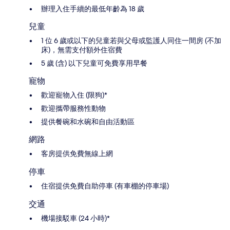
辦理入住手續的最低年齡為 18 歲
兒童
1 位 6 歲或以下的兒童若與父母或監護人同住一間房 (不加
床)，無需支付額外住宿費
5 歲 (含) 以下兒童可免費享用早餐
寵物
歡迎寵物入住 (限狗)*
歡迎攜帶服務性動物
提供餐碗和水碗和自由活動區
網路
客房提供免費無線上網
停車
住宿提供免費自助停車 (有車棚的停車場)
交通
機場接駁車 (24 小時)*