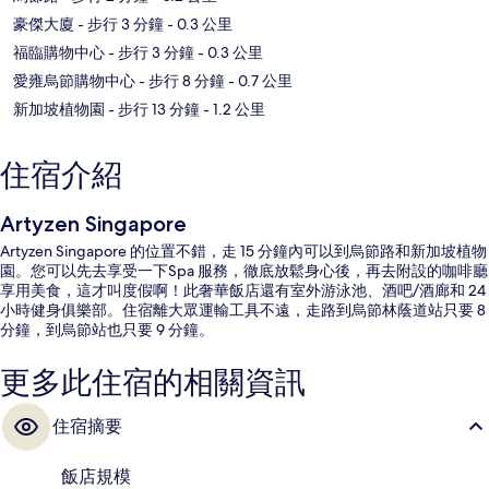
豪傑大廈
- 步行 3 分鐘
- 0.3 公里
福臨購物中心
- 步行 3 分鐘
- 0.3 公里
愛雍烏節購物中心
- 步行 8 分鐘
- 0.7 公里
新加坡植物園
- 步行 13 分鐘
- 1.2 公里
住宿介紹
Artyzen Singapore
Artyzen Singapore 的位置不錯，走 15 分鐘內可以到烏節路和新加坡植物
園。您可以先去享受一下Spa 服務，徹底放鬆身心後，再去附設的咖啡廳
享用美食，這才叫度假啊！此奢華飯店還有室外游泳池、酒吧/酒廊和 24
小時健身俱樂部。住宿離大眾運輸工具不遠，走路到烏節林蔭道站只要 8
分鐘，到烏節站也只要 9 分鐘。
更多此住宿的相關資訊
住宿摘要
飯店規模