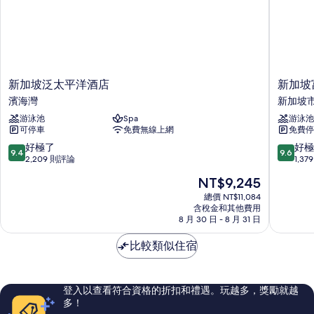
新
新
新加坡泛太平洋酒店
新加坡
加
加
濱海灣
新加坡
坡
坡
游泳池
Spa
游泳池
泛
富
可停車
免費無線上網
免費停
太
麗
平
敦
9.4
9.6
好極了
好極
9.4
9.6
洋
酒
分，
分，
2,209 則評論
1,3
酒
店
滿
滿
現
NT$9,245
店
新
分
分
在
濱
加
10
10
總價 NT$11,084
價
海
含稅金和其他費用
坡
分，
分，
格
8 月 30 日 - 8 月 31 日
灣
市
好
好
為
中
極
極
NT$9,245
比較類似住宿
心
了，
了，
2,209
1,379
則
則
評
評
登入以查看符合資格的折扣和禮遇。玩越多，獎勵就越
論
論
多！