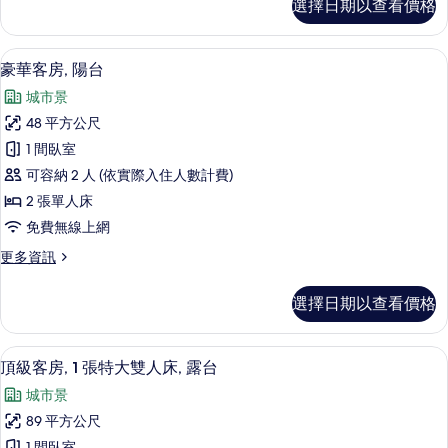
選擇日期以查看價格
華
雙
客
人
房,
迷你吧、客房內保險箱、書桌、筆電工
顯
6
1
床,
豪華客房, 陽台
示
張
陽
城市景
特
豪
台
大
48 平方公尺
華
雙
的
1 間臥室
人
客
所
床,
可容納 2 人 (依實際入住人數計費)
房,
陽
有
2 張單人床
台
陽
相
免費無線上網
的
台
詳
片
更
更多資訊
情
的
多
所
豪
選擇日期以查看價格
華
有
客
相
房,
頂級客房, 1 張特大雙人床, 露台 |
顯
7
陽
頂級客房, 1 張特大雙人床, 露台
片
示
台
城市景
的
頂
詳
89 平方公尺
級
情
1 間臥室