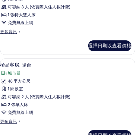
客
可容納 3 人 (依實際入住人數計費)
房,
1 張特大雙人床
1
免費無線上網
張
更
更多資訊
特
多
大
極
選擇日期以查看價格
品
雙
客
人
房,
迷你吧、客房內保險箱、書桌、筆電工
顯
6
1
床,
極品客房, 陽台
示
張
陽
城市景
特
極
台
大
48 平方公尺
品
雙
的
1 間臥室
人
客
所
床,
可容納 2 人 (依實際入住人數計費)
房,
陽
有
2 張單人床
台
陽
相
免費無線上網
的
台
詳
片
更
更多資訊
情
的
多
所
極