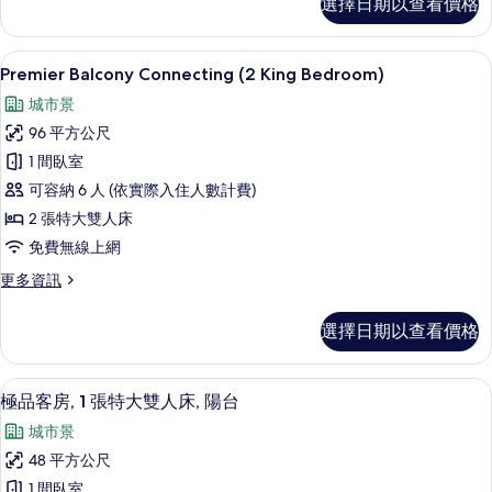
選擇日期以查看價格
級
有
客
相
房,
迷你吧、客房內保險箱、書桌、筆電工
顯
6
露
Premier Balcony Connecting (2 King Bedroom)
片
示
台
城市景
的
Premier
詳
96 平方公尺
Balcony
情
1 間臥室
Connecting
可容納 6 人 (依實際入住人數計費)
(2
King
2 張特大雙人床
Bedroom)
免費無線上網
的
更
更多資訊
所
多
Premier
有
選擇日期以查看價格
Balcony
相
Connecting
(2
片
迷你吧、客房內保險箱、書桌、筆電工
顯
7
King
極品客房, 1 張特大雙人床, 陽台
示
Bedroom)
城市景
的
極
詳
48 平方公尺
品
情
1 間臥室