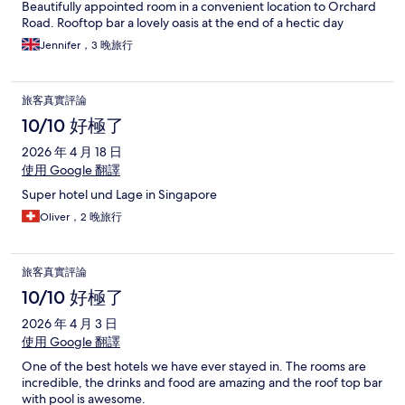
Beautifully appointed room in a convenient location to Orchard
Road. Rooftop bar a lovely oasis at the end of a hectic day
Jennifer，3 晚旅行
旅客真實評論
10/10 好極了
2026 年 4 月 18 日
使用 Google 翻譯
Super hotel und Lage in Singapore
Oliver，2 晚旅行
旅客真實評論
10/10 好極了
2026 年 4 月 3 日
使用 Google 翻譯
One of the best hotels we have ever stayed in. The rooms are
incredible, the drinks and food are amazing and the roof top bar
with pool is awesome.