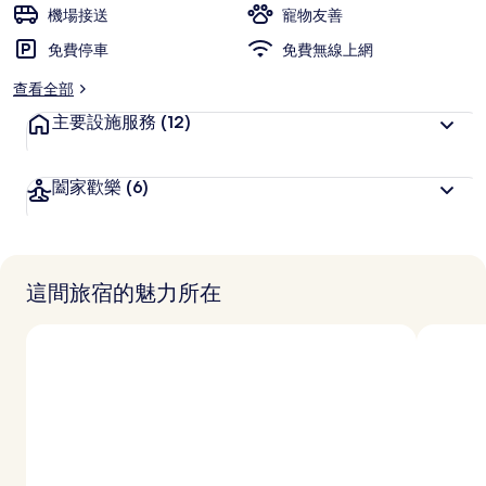
旅
機場接送
寵物友善
客
免費停車
喜
免費無線上網
愛
查看全部
主要設施服務
(12)
闔家歡樂
(6)
這間旅宿的魅力所在