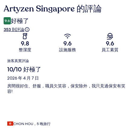
Artyzen Singapore 的評論
評
論
好極了
9.6
353 則評論
9.8
9.6
9.6
整潔度
設施服務
員工素質
評
旅客真實評論
論
10/10 好極了
2026 年 4 月 7 日
房間很好住、舒服，職員欠笑容，保安除外，我只見過保安有笑
容!
CHON HOU，5 晚旅行