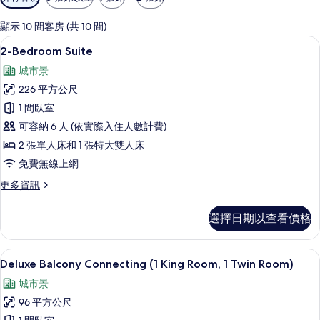
用
的
顯示 10 間客房 (共 10 間)
客
迷你吧、客房內保險箱、書桌、筆電工
顯
9
2-Bedroom Suite
房
示
篩
城市景
2-
選
226 平方公尺
Bedroom
條
1 間臥室
Suite
件
可容納 6 人 (依實際入住人數計費)
的
2 張單人床和 1 張特大雙人床
所
免費無線上網
有
相
更
更多資訊
多
片
2-
選擇日期以查看價格
Bedroom
Suite
的
迷你吧、客房內保險箱、書桌、筆電工
顯
7
詳
Deluxe Balcony Connecting (1 King Room, 1 Twin Room)
示
情
城市景
Deluxe
96 平方公尺
Balcony