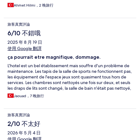
lobide bile su birikti. Ayrıca resepsiyon çevresinde sürekli
bölgeleri var. Ufak tefek bakım ile iyi olabilir. Restoranda yemek
tartışmalar yaşanıyordu ve jandarma ekiplerinin geldiğine şahit
Ahmet Hilmi，2 晚旅行
saatleri kuyruk oluyor. Çok fazla çeşit olmamasına rağmen neden
olduk. Ödediğimiz ücretin karşılığını kesinlikle alamadık.
kuyruk var anlaşılır değil. Açık büfede sıcaklar dışındaki ürünler
Kesinlikle tavsiye etmiyorum
maalesef yenilenmiyor. Geç geldin kaçırdın. Asansörler verimsiz
旅客真實評論
ve çok bekletiyor. Wifi çok yavaş. Giriş çıkış işlemleri hızlıydi. Park
sorunu yok. Bir termal otele göre lobby biraz soğuk. Gerçi artik
6/10 不錯哦
bu tip oteller fazla sıcak olmuyor. Termal otel sıcak oteldir. Odalar
2025 年 8 月 19 日
da merkezi sistem sıcaklığı arttıramıyoruz. Genel olarak ne iyi ne
kötü diyebilirim. Bir daha gelmeyi düşünmen.
使用 Google 翻譯
ça pourrait etre magnifique, dommage.
L'hotel est un bel établissement mais souffre d'un problème de
maintenance. Les tapis de la salle de sports ne fonctionnent pas,
les équipement de l'espace jeux sont quasiment tous hors de
services. Les chambres sont nettoyés une fois sur deux, et seuls
les draps de lits sont changé, la salle de bain n'était pas nettoyé,
et l'aspirateur en surface. Nous avions + couvertures pour 5
Jaouad，7 晚旅行
personnes, et deux serviettes. Corrigé apres une demande.
Nous avions une fuite d'eau sur notre sol de salle de bain, une
premiere équipe est venu, reparant la porte cassé, mais ce
旅客真實評論
n'était pas la source du probleme. Malgré plusieurs autre
demandes, nous sommes resté avec notre probleme d'eau tout
2/10 不太好
notre Séjour. La zone aquapark est ouverte que 4 h par jour, et
2026 年 5 月 4 日
un des tobbogans ne fonctionnait pas. Les piscines interieurs et
exterieurs sont sympa, ainsi que le hamam. Les restaurant est
使用 Google 翻譯