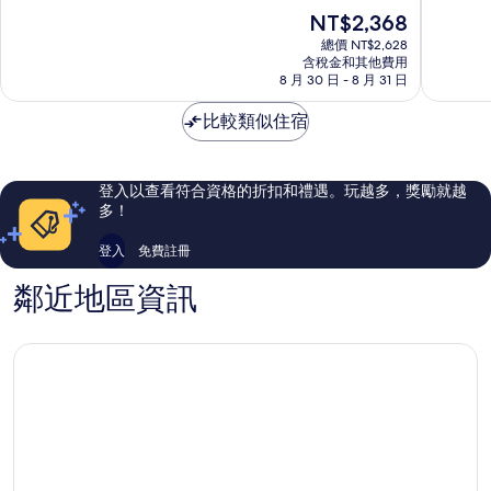
泉
滿
滿
現
NT$2,368
Spa
分
分
在
飯
10
10
總價 NT$2,628
價
含稅金和其他費用
店
分，
分，
格
8 月 30 日 - 8 月 31 日
Termal
有
有
為
夠
夠
NT$2,368
比較類似住宿
讚，
讚，
420
243
則
則
評
評
登入以查看符合資格的折扣和禮遇。玩越多，獎勵就越
論
論
多！
登入
免費註冊
鄰近地區資訊