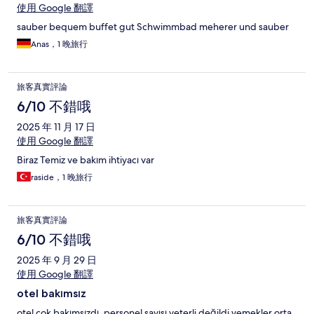
使用 Google 翻譯
sauber bequem buffet gut Schwimmbad meherer und sauber
Anas，1 晚旅行
旅客真實評論
6/10 不錯哦
2025 年 11 月 17 日
使用 Google 翻譯
Biraz Temiz ve bakım ihtiyacı var
raside，1 晚旅行
旅客真實評論
6/10 不錯哦
2025 年 9 月 29 日
使用 Google 翻譯
otel bakımsız
otel çok bakımsızdı. personel sayısı yeterli değildi.yemekler orta