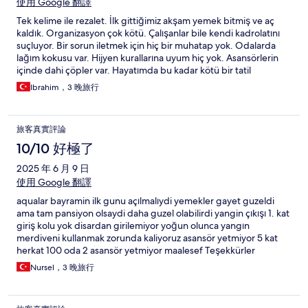
使用 Google 翻譯
Tek kelime ile rezalet. İlk gittiğimiz akşam yemek bitmiş ve aç
kaldık. Organizasyon çok kötü. Çalışanlar bile kendi kadrolatını
suçluyor. Bir sorun iletmek için hiç bir muhatap yok. Odalarda
lağım kokusu var. Hijyen kurallarına uyum hiç yok. Asansörlerin
içinde dahi çöpler var. Hayatımda bu kadar kötü bir tatil
mekanına rastlamadım. Hiç kimseye tavsiye etmiyorum. Üç
Ibrahim，3 晚旅行
günlük için gelmiştik. Dayanamadık ikinci gün evimize döndük.
旅客真實評論
10/10 好極了
2025 年 6 月 9 日
使用 Google 翻譯
aqualar bayramin ilk gunu açılmalıydi yemekler gayet guzeldi
ama tam pansiyon olsaydi daha guzel olabilirdi yangin çıkışı 1. kat
giriş kolu yok disardan girilemiyor yoğun olunca yangın
merdiveni kullanmak zorunda kaliyoruz asansör yetmiyor 5 kat
herkat 100 oda 2 asansör yetmiyor maalesef Teşekkürler
Nursel，3 晚旅行