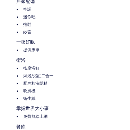
居家配備
空調
迷你吧
拖鞋
紗窗
一夜好眠
提供床單
衛浴
按摩浴缸
淋浴/浴缸二合一
肥皂和洗髮精
吹風機
衛生紙
掌握世界大小事
免費無線上網
餐飲