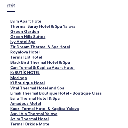
住宿
E
Evim Apart Hotel
v
T
Thermal Saray Hotel & Spa Yalova
i
h
G
Green Garden
m
e
r
G
Green Hills Suites
A
r
e
r
I
Ivy Hotel Spa
p
m
e
e
v
Z
Zir Dream Thermal & Spa Hotel
a
a
n
e
y
i
R
Royalova Hotel
r
l
G
n
H
r
o
T
Termal Elit Hotel
t
S
a
H
o
D
y
e
B
Black Bird Thermal Hotel & Spa
H
a
r
i
t
r
a
r
l
C
Can Termal & Kaplica Apart Hotel
o
r
d
l
e
e
l
m
a
a
K
Ki̇ BUTİK HOTEL
t
a
e
l
l
a
o
a
c
n
i̇
M
Moringa
e
y
n
s
S
m
v
l
k
T
B
o
K
Ki Boutique Hotel
l
H
的
S
p
T
a
E
B
e
U
r
i
V
Vital Thermal Hotel and Spa
的
o
連
u
a
h
H
l
i
r
T
i
B
i
L
Limak Thermal Boutique Hotel - Boutique Class
連
t
結
i
的
e
o
i
r
m
İ
n
o
t
i
E
Esila Thermal Hotel & Spa
結
e
t
連
r
t
t
d
a
K
g
u
a
m
s
A
Amadeus Motel
l
e
結
m
e
H
T
l
H
a
t
l
a
i
m
K
Kapri Termal Hotel & Kaplica Yalova
&
s
a
l
o
h
&
O
的
i
T
k
l
a
a
A
Asr-I Ala Thermal Yalova
S
的
l
的
t
e
K
T
連
q
h
T
a
d
p
s
A
Azim Thermal Hotel
p
連
&
連
e
r
a
E
結
u
e
h
T
e
r
r
z
T
Termal Orkide Motel