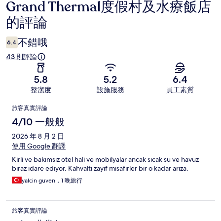
Grand Thermal度假村及水療飯店
評
的評論
論
不錯哦
6.4
43 則評論
5.8
5.2
6.4
整潔度
設施服務
員工素質
評
旅客真實評論
論
4/10 一般般
2026 年 8 月 2 日
使用 Google 翻譯
Kirli ve bakımsız otel hali ve mobilyalar ancak sıcak su ve havuz
biraz idare ediyor. Kahvaltı zayıf misafirler bir o kadar arıza.
yalcin guven，1 晚旅行
旅客真實評論