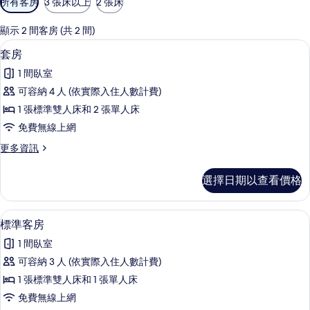
所有客房
3 張床以上
2 張床
用
的
顯示 2 間客房 (共 2 間)
客
套房 | 迷你吧、客房內保險箱、免費無
顯
5
套房
房
示
篩
1 間臥室
套
選
可容納 4 人 (依實際入住人數計費)
房
條
1 張標準雙人床和 2 張單人床
的
件
免費無線上網
所
更
更多資訊
有
多
相
套
選擇日期以查看價格
房
片
的
詳
迷你吧、客房內保險箱、免費無線上網
顯
4
情
標準客房
示
1 間臥室
標
可容納 3 人 (依實際入住人數計費)
準
1 張標準雙人床和 1 張單人床
客
免費無線上網
房