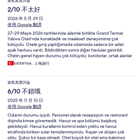
旅客真實評論
2/10 不太好
2026 年 5 月 29 日
使用 Google 翻譯
27–29 Mayıs 2026 tarihlerinde ailemle birlikte Grand Termal
Yalova Oteli’nde konakladık ve maalesef deneyimimiz çok
kötüydü. Otele giriş yaptığımızda odamızda sadece bir adet
ayak havlusu vardı. Bildirdikten sonra diğer havlular getirildi.
Otelin genel hijyen durumu çok kötüydü; koridorlar, ortak alanlar
ve çevre kirliydi. Odamızda banyoda küf vardı, balkon temiz
KATERYNA，2 晚旅行
değildi ve yataklar ile yastıklar çok eski ve rahatsızdı. Açık
havuzun temizlendiği söylense de çalışanların ifadelerine göre
Sağlık Bakanlığı onayı bulunmuyor. Bu nedenle insanların havuzu
旅客真實評論
kendi sorumluluğunda kullandığı izlenimi oluşuyor. Otel internet
sitelerinde kendisini beş yıldızlı olarak tanıtıyor ancak hizmet
6/10 不錯哦
kalitesi bunun çok altında. Örneğin ütü hizmeti bile yoktu. Ayrıca
2025 年 11 月 10 日
odamızdaki tuvalet kâğıdı bittikten sonra iki gün boyunca yenisi
getirilmedi. Yemekler ve organizasyon çok kötüydü. Akşam
使用 Google 翻譯
yemekleri spor salonunda veriliyordu; ortam kalabalık ve kötü
Odanın durumu iyiydi. Personel olarak resepsiyon ve restorant
kokuluydu. Yemek kalitesi düşüktü. Alakart restoranda
dışında kimse göremedik. Havuz ve spa bölümü başıboş
verdiğimiz sipariş için yaklaşık 1,5 saat bekledik, sonrasında
şekildeydi. Havuz kurallarını kontrol eden yoktu ve havuz
siparişin iptal edildiği söylendi ancak bize önceden bilgi
etrafında biriken sular temizlenmiyordu. Kayan ve düşen çok
verilmedi. Ikinci gün yoğun yağmur nedeniyle oteli su bastı ve
oldu. Şükür bir kaza olmadı. Otel büyük bir otel ama bakımsız