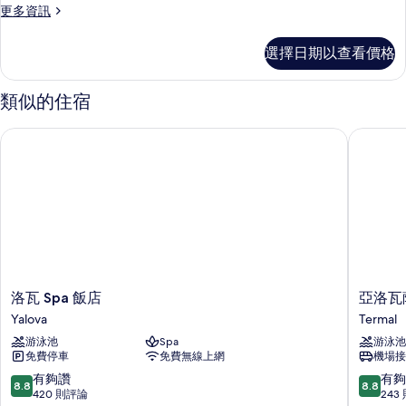
更
更多資訊
的
多
所
標
選擇日期以查看價格
準
有
客
相
房
類似的住宿
的
片
詳
洛瓦 Spa 飯店
亞洛瓦薩拉
情
洛
亞
洛瓦 Spa 飯店
亞洛瓦
瓦
洛
Yalova
Termal
Spa
瓦
游泳池
Spa
游泳池
飯
薩
免費停車
免費無線上網
機場接
店
拉
Yalova
伊
8.8
8.8
有夠讚
有夠
8.8
8.8
溫
分，
分，
420 則評論
243