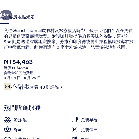
水
一個
下一個
療
38+
簡介
客房
地點
規定
飯
入住Grand Thermal度假村及水療飯店時帶上孩子，他們可以在免費
店
的兒童俱樂部盡情玩樂。附設咖啡廳提供旅客美味的餐點，這裡的
的
Spa 則是透過深層組織按摩、芳療和印度傳統養生療程協助旅客在旅
行中徹底放鬆。此住宿還有 3 座室外游泳池、兒童游泳池和花園。
相
片
目
NT$4,463
前
總價 NT$4,954
集
的
含稅金和其他費用
價
8 月 24 日 - 8 月 25 日
3 座室內游泳池和3 座室外游泳池
格
評
不錯哦
6.4
查看 43 則評論
是
6.4 分，滿分 10 分，
論
NT$4,463
熱門設施服務
游泳池
免費早餐
Spa
免費停車