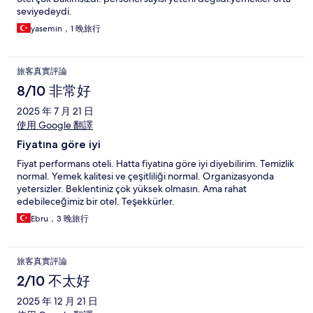
seviyedeydi.
yasemin，1 晚旅行
旅客真實評論
8/10 非常好
2025 年 7 月 21 日
使用 Google 翻譯
Fiyatına göre iyi
Fiyat performans oteli. Hatta fiyatına göre iyi diyebilirim. Temizlik
normal. Yemek kalitesi ve çeşitliliği normal. Organizasyonda
yetersizler. Beklentiniz çok yüksek olmasın. Ama rahat
edebileceğimiz bir otel. Teşekkürler.
Ebru，3 晚旅行
旅客真實評論
2/10 不太好
2025 年 12 月 21 日