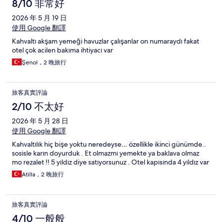
8/10 非常好
2026 年 5 月 19 日
使用 Google 翻譯
Kahvaltı akşam yemeği havuzlar çalışanlar on numaraydı fakat
otel çok acilen bakıma ihtiyacı var
Şenol，2 晚旅行
旅客真實評論
2/10 不太好
2026 年 5 月 28 日
使用 Google 翻譯
Kahvaltılık hiç bişe yoktu neredeyse… özellikle ikinci günümde..
sosisle karın doyurduk . Et olmazmı yemekte ya baklava olmaz
mo rezalet !! 5 yıldız diye satıyorsunuz . Otel kapısında 4 yıldız var
Atilla，2 晚旅行
旅客真實評論
4/10 一般般