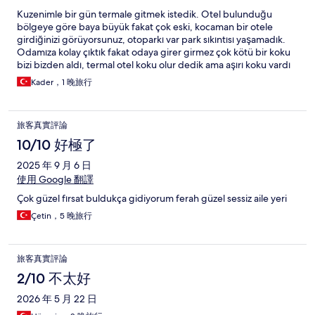
Kuzenimle bir gün termale gitmek istedik. Otel bulunduğu
bölgeye göre baya büyük fakat çok eski, kocaman bir otele
girdiğinizi görüyorsunuz, otoparkı var park sıkıntısı yaşamadık.
Odamıza kolay çıktık fakat odaya girer girmez çok kötü bir koku
bizi bizden aldı, termal otel koku olur dedik ama aşırı koku vardı
sanki lağım gibi kokuyordu ki odamız 4. Katta termal havuzlar spa
Kader，1 晚旅行
-1. Katta buna rağmen koku çok yoğundu havalandırma yetersiz
alt kattaki odaları düşünemiyorum.Gider gitmez havuza inmek
istedik o sırada birden bi adam içeri girdi görevliydi,kapıyı
旅客真實評論
vurmadı pardon demek yerine içeriyi izlemeye çalıştı otel güvenli
değil, sonrasında sürekli kapıyı arkadan kilitledik.sıcak havuz
10/10 好極了
kirliydi ama sıcaklığı iyiydi, oradan çıktık hamama,hamamda taslar
2025 年 9 月 6 日
yetersiz ayrıca altları bildiğin kir tutmuş kirli ,içinde küçük havuz
var o da çok pisti. Buhar çalışmıyordu arızalı yazmışlar sauna açıktı
使用 Google 翻譯
ama bi tane çok küçük ve kalabalık yetersiz. Kapalı havuz karma
Çok güzel fırsat buldukça gidiyorum ferah güzel sessiz aile yeri
aşırı kalabalık,oraya mikrop kaparız diye girmedik bile. Açık büfe
çok kalabalık bi saldırma şekli var otelde herşeye gelen
Çetin，5 晚旅行
profillerden kaynaklı, gittik sakinleyene kadar kahve içtik
bekledik. Yemekler orta güzellikte çok güzel bayıldım değil ama
kötü de değil.yataklarda koku vardı,hijyenik değil duş alırken bile
旅客真實評論
terliğimizi çıkarmadık. Bir daha gitmem,tavsiye etmem.
2/10 不太好
Beklentinin çok altında. Otel büyük çoğu alan kullanılmıyor
bakımsız. Zaman çok değerli boşuna harcamayın diye uzun uzun
2026 年 5 月 22 日
yazdım.