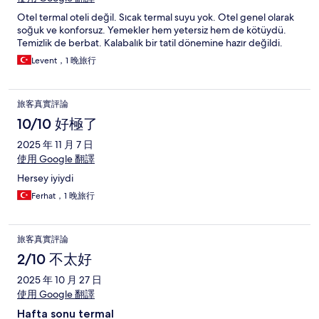
bien est propose beaucoup de choix. Les enfants ont malgré
Otel termal oteli değil. Sıcak termal suyu yok. Otel genel olarak
tout passé un bon sejour, moi aussi mais pas mon épouse, très
soğuk ve konforsuz. Yemekler hem yetersiz hem de kötüydü.
gêné par l'état de la chambre.
Temizlik de berbat. Kalabalık bir tatil dönemine hazır değildi.
Levent，1 晚旅行
旅客真實評論
10/10 好極了
2025 年 11 月 7 日
使用 Google 翻譯
Hersey iyiydi
Ferhat，1 晚旅行
旅客真實評論
2/10 不太好
2025 年 10 月 27 日
使用 Google 翻譯
Hafta sonu termal