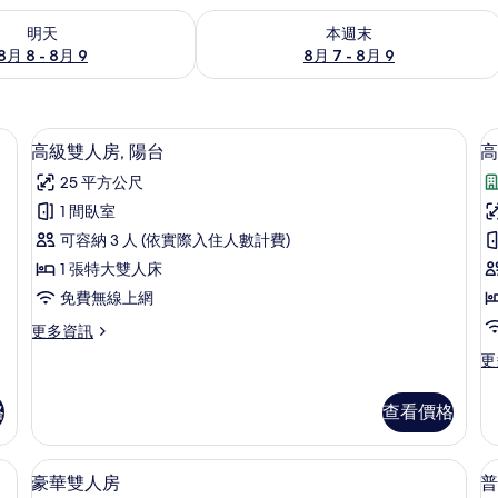
8 - 8月 9) 的供應情況
查看本週末 (8月 7 - 8月 9) 的供應情況
明天
本週末
8月 8 - 8月 9
8月 7 - 8月 9
客房內保險箱
高級雙人房, 陽台 | 高級寢具、羽絨
顯
4
高級雙人房, 陽台
高
示
25 平方公尺
高
1 間臥室
級
可容納 3 人 (依實際入住人數計費)
雙
1 張特大雙人床
人
免費無線上網
房,
更
更多資訊
陽
多
更
更
台
高
多
級
的
高
雙
格
查看價格
級
所
人
雙
房,
有
床
被、迷你吧、客房內保險箱
豪華雙人房 | 浴室 | 淋浴設備、淋浴
顯
陽
5
房
豪華雙人房
普
相
台