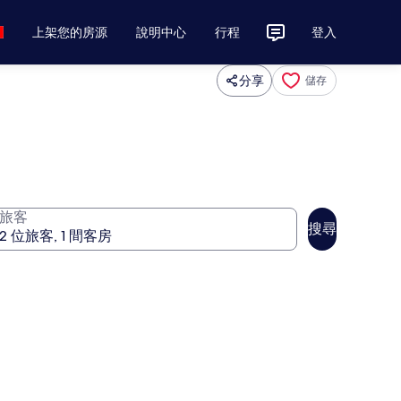
上架您的房源
說明中心
行程
登入
分享
儲存
旅客
搜尋