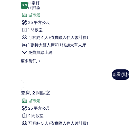
示
的
非常好
詳
8.0
8.0 分，滿分 10 分
高
(1
1 則評論
情
則
級
城市景
評
三
25 平方公尺
論)
人
1 間臥室
房
可容納 4 人 (依實際入住人數計費)
的
1 張特大雙人床和 1 張加大單人床
所
免費無線上網
有
更
更多資訊
多
相
高
查看價
片
級
三
人
套房, 2 間臥室 | 高級寢具
顯
6
房
套房, 2 間臥室
示
的
城市景
詳
套
情
25 平方公尺
房,
2 間臥室
2
可容納 5 人 (依實際入住人數計費)
間