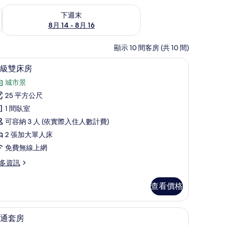
查看下週末 (8月 14 - 8月 16) 的供應情況
下週末
8月 14 - 8月 16
顯示 10 間客房 (共 10 間)
被、迷你吧、客房內保險箱
高級寢具、羽絨被、迷你吧、客房內保險箱
顯
4
級雙床房
示
城市景
高
25 平方公尺
級
1 間臥室
雙
可容納 3 人 (依實際入住人數計費)
床
2 張加大單人床
房
免費無線上網
的
多資訊
所
有
查看價格
相
片
花灑、免費盥洗用品、吹風機
普通套房 | 客廳 | 43-吋智慧型電視、有線頻
顯
5
通套房