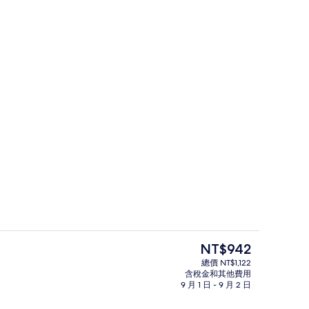
餐廳
目
NT$942
前
總價 NT$1,122
的
含稅金和其他費用
間臥室 | 高級寢具、羽絨被、迷你吧、客房內保險箱
室外游泳池
價
9 月 1 日 - 9 月 2 日
格
是