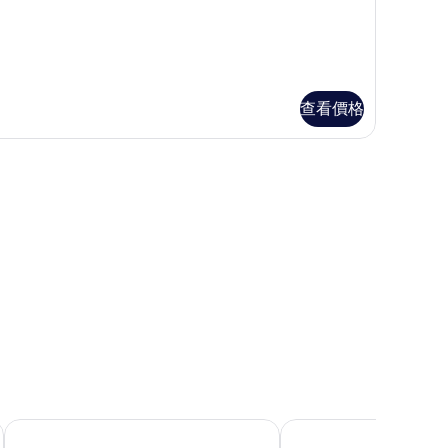
房
的
所
有
查看價格
相
片
清邁尼曼住宿
清邁 Eastin Tan 飯店