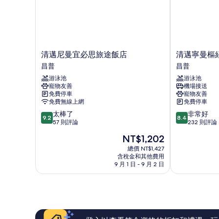
片
清
清
清邁尼曼宜必思旅途飯店
清邁寧曼樞
邁
邁
昌普
昌普
尼
寧
游泳池
游泳池
曼
曼
寵物友善
機場接送
宜
樞
免費停車
寵物友善
必
紐
免費無線上網
免費停車
思
諾
9.2
8.4
太棒了
非常好
旅
富
9.2
8.4
分，
分，
57 則評論
232 則評論
途
特
滿
滿
飯
飯
現
NT$1,202
分
分
店
店
在
10
10
總價 NT$1,427
昌
昌
價
含稅金和其他費用
分，
分，
普
普
格
9 月 1 日 - 9 月 2 日
太
非
為
棒
常
NT$1,202
了，
好，
57
232
則
則
評
評