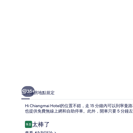
片
集
35+
簡介
客房
地點
規定
Hi Chiangmai Hotel的位置不錯，走 15 分鐘內
也提供免費無線上網和自助停車。此外，開車只要 5 分鐘
評
太棒了
9.0
9.0 分，滿分 10 分，
論
查看 42 則評論