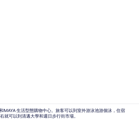
住宿影片
可以到寧曼路和MAYA 生活型態購物中心。旅客可以到室外游泳池游個泳，住宿
左右就可以到清邁大學和週日步行街市場。
套房, 2 