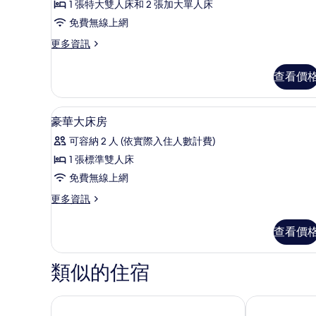
1 張特大雙人床和 2 張加大單人床
臥
免費無線上網
室
更
更多資訊
的
多
所
套
查看價
房,
有
2
相
間
高級寢具、羽絨被、迷你吧、
顯
7
臥
片
豪華大床房
示
室
可容納 2 人 (依實際入住人數計費)
的
豪
詳
1 張標準雙人床
華
情
免費無線上網
大
更
更多資訊
床
多
房
豪
查看價
華
的
大
所
床
類似的住宿
房
有
的
相
詳
清邁尼曼宜必思旅途飯店
清邁寧曼樞紐
情