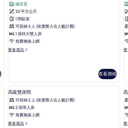
示
的
的
片
城市景
詳
豪
詳
情
33 平方公尺
情
華
1 間臥室
雙
可容納 3 人 (依實際入住人數計費)
人
1 張特大雙人床
房
免費無線上網
的
更
更
更多資訊
更
所
多
多
有
豪
普
華
通
相
雙
套
格
查看價格
片
人
房
房
的
的
詳
、羽絨被、迷你吧、客房內保險箱
高級寢具、羽絨被、迷你吧、客房內保
顯
詳
情
2
高級雙床間
高
情
示
可容納 2 人 (依實際入住人數計費)
高
2 張單人床
級
免費無線上網
雙
更
更
更多資訊
更
床