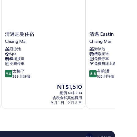
清
清
清邁尼曼住宿
清邁 Eastin Tan 飯店
邁
邁
Chiang Mai
Chiang Mai
尼
Eastin
游泳池
游泳池
曼
Tan
Spa
機場接送
住
飯
機場接送
免費停車
宿
店
免費停車
免費無線上網
Chiang
Chiang
9.0
8.8
太棒了
有夠讚
Mai
Mai
9.0
8.8
分，
分，
389 則評論
765 則評論
滿
滿
現
NT$1,510
分
分
在
10
10
總價 NT$1,813
價
含稅金和其他費用
分，
分，
格
9 月 1 日 - 9 月 2 日
8 月
太
有
為
棒
夠
NT$1,510
了，
讚，
389
765
則
則
評
評