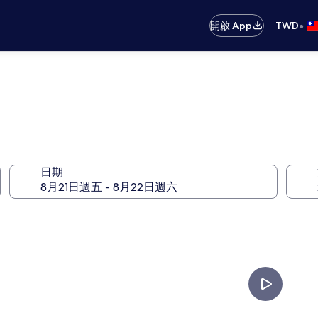
•
開啟 App
TWD
日期