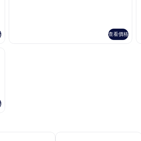
多
多
間
高
高
級
級
的
雙
三
所
床
人
間
房
有
格
查看價格
的
的
相
詳
詳
情
情
片
客房內保險箱
格
諾富特飯店
尼曼麋鹿飯店