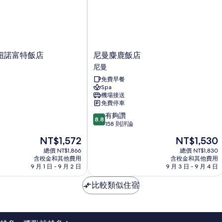
尼
紐諾富特飯店
尼曼麋鹿飯店
曼
尼曼
麋
免費早餐
鹿
Spa
飯
機場接送
店
免費停車
尼
8.8
有夠讚
曼
8.8
分，
158 則評論
滿
現
現
NT$1,572
NT$1,530
分
在
在
10
總價 NT$1,866
總價 NT$1,830
價
價
含稅金和其他費用
含稅金和其他費用
分，
格
格
9 月 1 日 - 9 月 2 日
9 月 3 日 - 9 月 4 日
有
為
為
夠
NT$1,572
NT$1,530
比較類似住宿
讚，
158
則
評