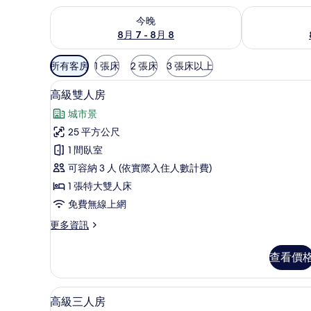
查看今晚 (8月 7 - 8月 8) 的供應情況
查看明天 (8月 
今晚
8月 7 - 8月 8
可
所有客房
1 張床
2 張床
3 張床以上
用
高級寢具、羽絨被、迷你吧、
顯
的
5
高級雙人房
示
客
城市景
房
高
25 平方公尺
篩
級
1 間臥室
選
雙
條
可容納 3 人 (依實際入住人數計費)
人
件
1 張特大雙人床
房
免費無線上網
的
更
更多資訊
所
多
有
高
查看價
級
相
雙
片
人
高級三人房 | 高級寢具、羽絨
顯
4
房
高級三人房