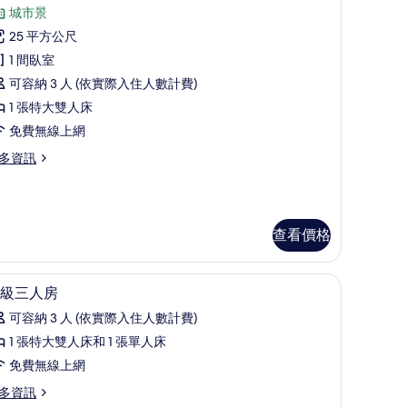
示
城市景
普
25 平方公尺
通
1 間臥室
套
可容納 3 人 (依實際入住人數計費)
房
1 張特大雙人床
的
免費無線上網
所
多資訊
有
相
片
查看價格
險箱
高級寢具、羽絨被、迷你吧、客房內保險箱
顯
3
級三人房
示
可容納 3 人 (依實際入住人數計費)
高
1 張特大雙人床和 1 張單人床
級
免費無線上網
三
多資訊
人