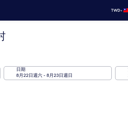
•
TWD
村
日期