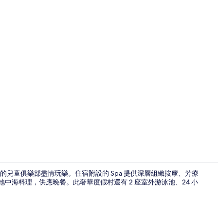
別墅, 2 間臥室
兒童俱樂部盡情玩樂。住宿附設的 Spa 提供深層組織按摩、芳療
供地中海料理，供應晚餐。此奢華度假村還有 2 座室外游泳池、24 小
2 間酒吧/