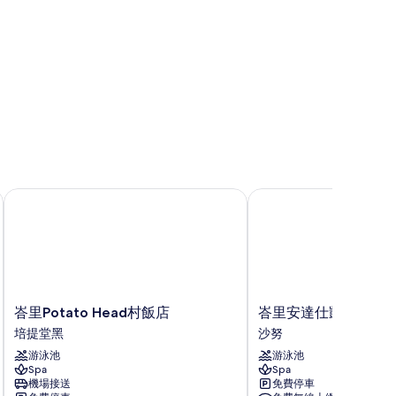
峇里Potato Head村飯店
峇里安達仕凱悅飯店
峇
峇
峇里Potato Head村飯店
峇里安達仕凱悅飯店
里
里
培提堂黑
沙努
Potato
安
游泳池
游泳池
Head
達
Spa
Spa
村
仕
機場接送
免費停車
飯
凱