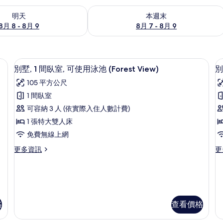
8 - 8月 9) 的供應情況
查看本週末 (8月 7 - 8月 9) 的供應情況
明天
本週末
8月 8 - 8月 9
8月 7 - 8月 9
遮光布/窗簾
迷你吧、客房內保險箱、書桌、遮光布
顯
6
別墅, 1 間臥室, 可使用泳池 (Forest View)
別
示
105 平方公尺
別
1 間臥室
墅,
墅
可容納 3 人 (依實際入住人數計費)
1
2
1 張特大雙人床
間
免費無線上網
臥
更
更
更多資訊
更
室,
多
多
(
可
別
別
墅,
B
墅,
使
1
2
F
用
間
間
V
臥
臥
泳
格
查看價格
P
室,
室
池
可
(T
Vi