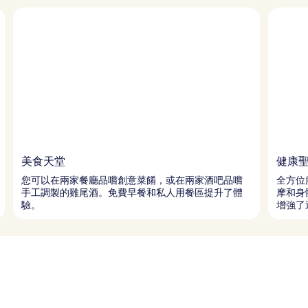
美食天堂
健康
您可以在兩家餐廳品嚐創意菜餚，或在兩家酒吧品嚐
全方位
手工調製的雞尾酒。免費早餐和私人用餐區提升了體
摩和身體
驗。
增強了