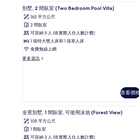
View
別墅, 2 間臥室 (Two Bedro
顯
7
Suite)
別墅, 2 間臥室 (Two Bedroom Pool Villa)
示
的
162 平方公尺
詳
別
情
2 間臥室
墅,
可容納 5 人 (依實際入住人數計費)
2
1 張特大雙人床和 1 張單人床
間
免費無線上網
臥
更
更多資訊
室
多
(Two
別
Bedroom
墅,
2
Pool
間
Villa)
臥
查看價
的
室
(Two
所
Bedroom
全景別墅, 1 間臥室, 可使用泳池 (Fo
顯
8
全景別墅, 1 間臥室, 可使用泳池 (Forest View)
有
Pool
示
Villa)
相
105 平方公尺
全
的
片
1 間臥室
詳
景
情
可容納 3 人 (依實際入住人數計費)