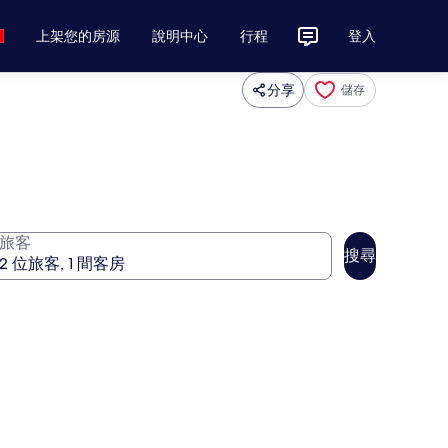
上架您的房源
說明中心
行程
登入
分享
儲存
旅客
搜尋