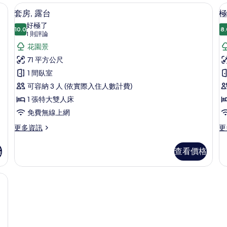
(Forest
om Pool Villa) | 迷你吧、客房內保險箱、書桌、遮光布/窗簾
使
套房, 露台 | 迷你吧、客房內保險箱、
B
顯
6
套房, 露台
極
用
Fo
View)
示
泳
Vi
好極了
的
10.0
8.
10.0 分，滿分 10 分
套
池
(1
Po
1 則評論
所
(Forest
Vil
則
房,
花園景
View)
的
評
有
露
71 平方公尺
的
詳
論)
相
詳
情
台
1 間臥室
情
片
(
的
可容納 3 人 (依實際入住人數計費)
V
所
1 張特大雙人床
S
有
免費無線上網
相
更
更
更多資訊
更
多
多
片
套
極
格
查看價格
房,
品
露
客
台
房
rest View) | 花園景
的
(F
詳
Vi
情
Su
的
詳