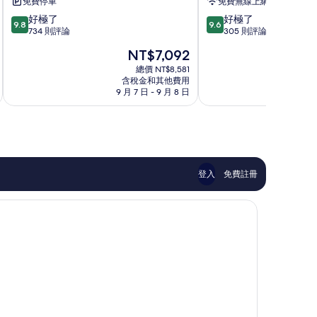
免費停車
免費無線上網
店
悅
9.8
9.6
好極了
好極了
培
飯
9.8
9.6
分，
分，
734 則評論
305 則評論
提
店
滿
滿
堂
沙
現
NT$7,092
分
分
黑
努
在
10
10
總價 NT$8,581
價
含稅金和其他費用
分，
分，
格
9 月 7 日 - 9 月 8 日
9
好
好
為
極
極
NT$7,092
了，
了，
734
305
則
則
評
評
論
論
登入
免費註冊