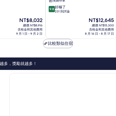
免費停車
村
9.8
好極了
Payangan
9.8
分，
231 則評論
滿
現
現
NT$8,032
NT$12,645
分
在
在
10
總價 NT$8,916
總價 NT$15,300
價
價
含稅金和其他費用
含稅金和其他費用
分，
格
格
9 月 1 日 - 9 月 2 日
8 月 16 日 - 8 月 17 日
好
為
為
極
NT$8,032
NT$12,645
比較類似住宿
了，
231
則
評
論
越多，獎勵就越多！