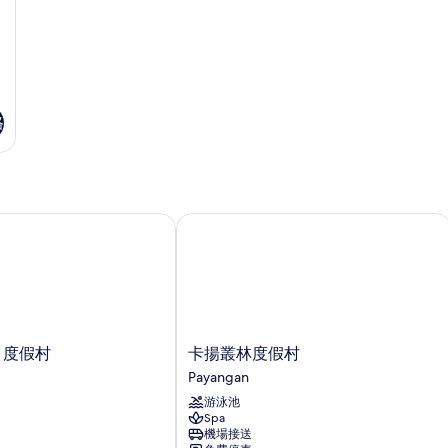
情
格
 度假村
卡揚叢林度假村
卡
a 度假村
卡揚叢林度假村
揚
Payangan
叢
游泳池
林
Spa
度
機場接送
假