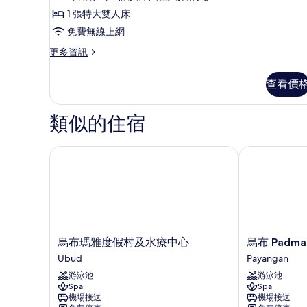
別
1 張特大雙人床
墅,
免費無線上網
1
更
更多資訊
間
多
臥
全
查看價
景
室,
別
可
墅,
類似的住宿
1
使
間
用
臥
烏布瑪雅度假村及水療中心
烏布 Padma
泳
室,
可
池
使
(Forest
用
泳
View)
池
的
(Forest
烏
烏
烏布瑪雅度假村及水療中心
烏布 Padm
所
View)
布
布
Ubud
Payangan
的
有
瑪
Padma
詳
游泳池
游泳池
雅
度
相
情
Spa
Spa
度
假
機場接送
機場接送
片
假
村