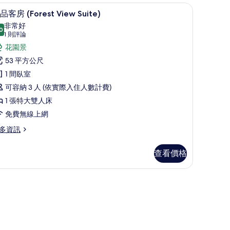
書桌、遮光布/窗簾
edroom
極品客房 (Forest View Suite) | 客房景觀
顯
的
6
品客房 (Forest View Suite)
rest
示
所
ew
非常好
0
8.0 分，滿分 10 分
極
ol
(1
1 則評論
有
la)
則
品
花園景
相
評
客
53 平方公尺
片
論)
房
1 間臥室
Forest
可容納 3 人 (依實際入住人數計費)
iew
1 張特大雙人床
uite)
免費無線上網
的
多資訊
所
有
查看價格
相
片
orest
ew
ite)