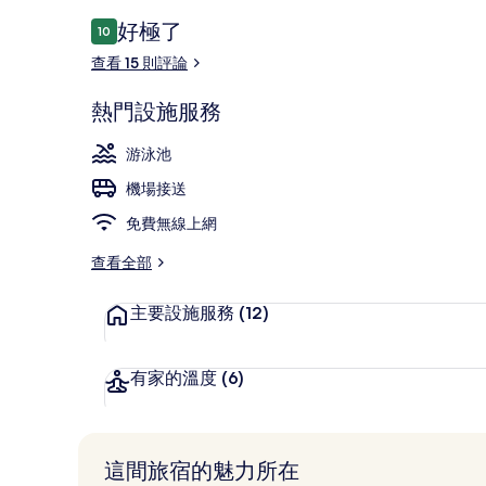
評
好極了
10
10 分，滿分 10 分，
論
查看 15 則評論
外觀
熱門設施服務
游泳池
機場接送
免費無線上網
查看全部
主要設施服務
(12)
有家的溫度
(6)
這間旅宿的魅力所在