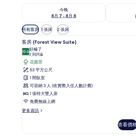
查看今晚 (8月 7 - 8月 8) 的供應情況
查看明天 (8月 
今晚
8月 7 - 8月 8
可
所有客房
1 張床
2 張床
用
迷你吧、客房內保險箱、書桌、
顯
的
5
客房 (Forest View Suite)
示
客
好極了
10.0
房
10.0 分，滿分 10 分
客
(2
2 則評論
篩
則
房
花園景
選
評
(Forest
53 平方公尺
條
論)
View
1 間臥室
件
Suite)
可容納 3 人 (依實際入住人數計費)
的
1 張特大雙人床
所
免費無線上網
有
更
更多資訊
相
多
客
片
查看價
房
(Forest