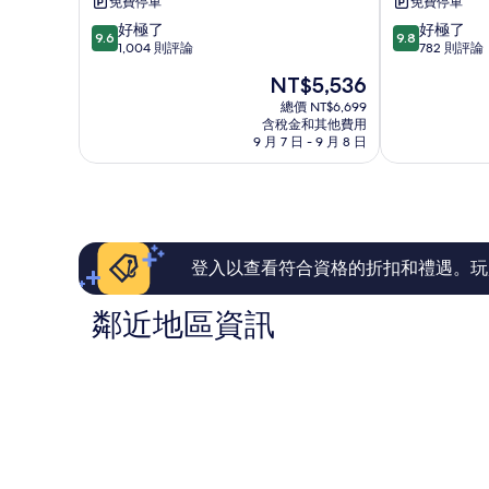
免費停車
免費停車
村
Payangan
9.6
9.8
好極了
好極了
及
9.6
9.8
分，
分，
1,004 則評論
782 則評論
水
滿
滿
療
現
NT$5,536
分
分
中
在
10
10
總價 NT$6,699
心
價
含稅金和其他費用
分，
分，
Ubud
格
9 月 7 日 - 9 月 8 日
好
好
為
極
極
NT$5,536
了，
了，
1,004
782
則
則
評
評
論
論
登入以查看符合資格的折扣和禮遇。玩
鄰近地區資訊