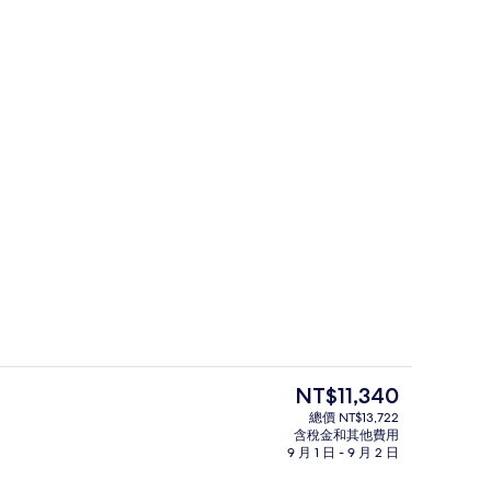
 (Two Bedroom Forest View Pool Villa) | 起居區 | 50-吋智慧型電視，提供
2 間酒吧/酒廊、2 間池畔酒吧、池中
目
NT$11,340
前
總價 NT$13,722
的
含稅金和其他費用
酒廊、2 間池畔酒吧、池中酒吧
2 間酒吧/酒廊、2 間池畔酒吧、池中
價
9 月 1 日 - 9 月 2 日
格
是