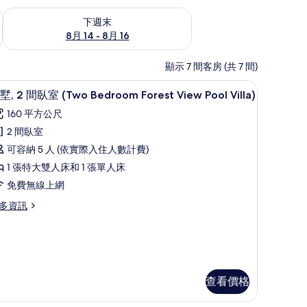
查看下週末 (8月 14 - 8月 16) 的供應情況
下週末
8月 14 - 8月 16
顯示 7 間客房 (共 7 間)
/窗簾
別墅, 2 間臥室 (Two Bedroom Forest View
顯
7
墅, 2 間臥室 (Two Bedroom Forest View Pool Villa)
示
160 平方公尺
別
2 間臥室
,
可容納 5 人 (依實際入住人數計費)
1 張特大雙人床和 1 張單人床
間
免費無線上網
臥
多資訊
室
Two
edroom
orest
iew
查看價格
ool
wo
lla)