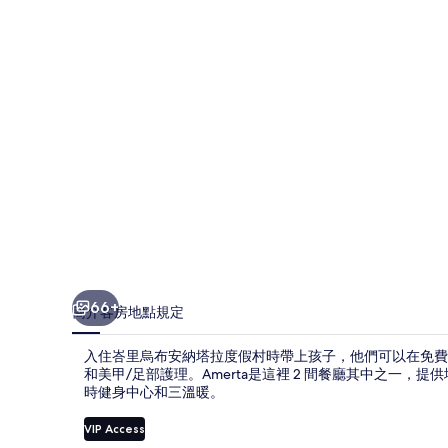
納
塔
拉
度
假
村
的
相
片
集
66+
簡介
客房
地點
規定
入住峇里烏布安納塔拉度假村時帶上孩子，他們可以在免費的
和美甲/足部護理。Amerta是這裡 2 間餐廳其中之一，提
時健身中心和三溫暖。
VIP Access