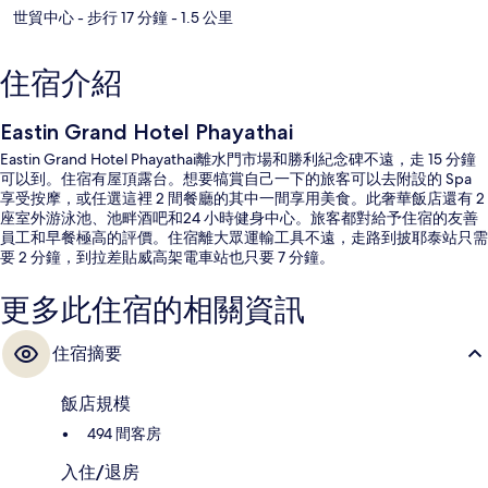
世貿中心
- 步行 17 分鐘
- 1.5 公里
住宿介紹
Eastin Grand Hotel Phayathai
Eastin Grand Hotel Phayathai離水門市場和勝利紀念碑不遠，走 15 分鐘
可以到。住宿有屋頂露台。想要犒賞自己一下的旅客可以去附設的 Spa
享受按摩，或任選這裡 2 間餐廳的其中一間享用美食。此奢華飯店還有 2
座室外游泳池、池畔酒吧和24 小時健身中心。旅客都對給予住宿的友善
員工和早餐極高的評價。住宿離大眾運輸工具不遠，走路到披耶泰站只需
要 2 分鐘，到拉差貼威高架電車站也只要 7 分鐘。
更多此住宿的相關資訊
住宿摘要
飯店規模
494 間客房
入住/退房