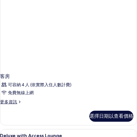
客房
可容納 4 人 (依實際入住人數計費)
免費無線上網
更
更多資訊
多
客
選擇日期以查看價格
房
的
詳
羽絨被、迷你吧、客房內保險箱、書桌
顯
2
情
Deluxe with Access Lounge