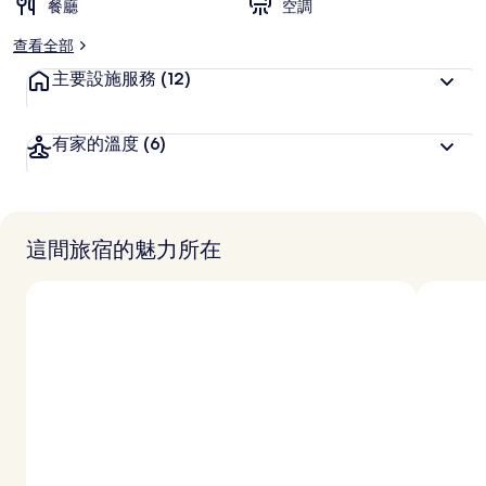
餐廳
喜
空調
愛
查看全部
主要設施服務
(12)
有家的溫度
(6)
這間旅宿的魅力所在