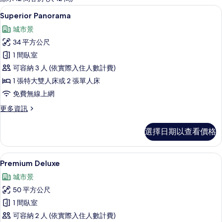
客
Superior Panorama | 羽絨被、
顯
8
Superior Panorama
房
示
篩
城市景
Superior
選
34 平方公尺
Panorama
條
1 間臥室
的
件
可容納 3 人 (依實際入住人數計費)
所
1 張特大雙人床或 2 張單人床
有
免費無線上網
相
更
更多資訊
片
多
Superior
選擇日期以查看價格
Panorama
的
詳
Premium Deluxe | 羽絨被、迷你
顯
13
情
Premium Deluxe
示
城市景
Premium
50 平方公尺
Deluxe
1 間臥室
的
可容納 2 人 (依實際入住人數計費)
所