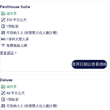
Suite
Penthouse Suite | 羽絨被、迷你
顯
8
的
Penthouse Suite
示
詳
城市景
情
Penthouse
370 平方公尺
Suite
1 間臥室
的
可容納 2 人 (依實際入住人數計費)
所
1 張特大雙人床
有
免費無線上網
相
更
更多資訊
片
多
Penthouse
選擇日期以查看價格
Suite
的
詳
羽絨被、迷你吧、客房內保險箱、書桌
顯
9
情
Deluxe
示
城市景
Deluxe
46 平方公尺
的
1 間臥室
所
可容納 2 人 (依實際入住人數計費)
有