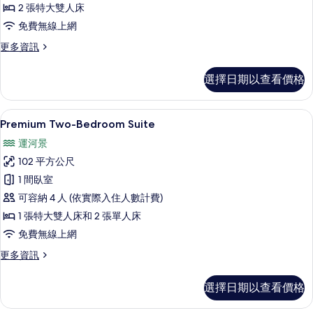
2 張特大雙人床
所
免費無線上網
有
相
更
更多資訊
多
片
Two
選擇日期以查看價格
Bedroom
Suite
的
Premium Two-Bedroom Suite
顯
9
詳
Premium Two-Bedroom Suite
示
情
運河景
Premium
102 平方公尺
Two-
1 間臥室
Bedroom
可容納 4 人 (依實際入住人數計費)
Suite
的
1 張特大雙人床和 2 張單人床
所
免費無線上網
有
更
更多資訊
多
相
Premium
選擇日期以查看價格
片
Two-
Bedroom