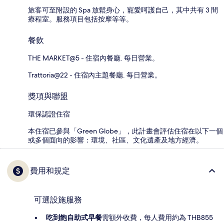
旅客可至附設的 Spa 放鬆身心，寵愛呵護自己，其中共有 3 間
療程室。服務項目包括按摩等等。
餐飲
THE MARKET@5 - 住宿內餐廳. 每日營業。
Trattoria@22 - 住宿內主題餐廳. 每日營業。
獎項與聯盟
環保認證住宿
本住宿已參與「Green Globe」，此計畫會評估住宿在以下一個
或多個面向的影響：環境、社區、文化遺產及地方經濟。
費用和規定
可選設施服務
吃到飽自助式早餐
需額外收費，每人費用約為 THB855