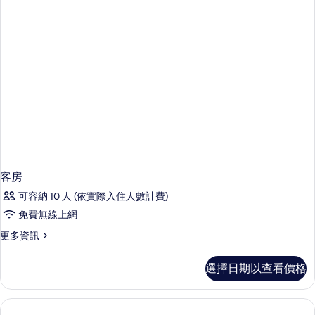
客房
可容納 10 人 (依實際入住人數計費)
免費無線上網
更
更多資訊
多
客
選擇日期以查看價格
房
的
詳
情