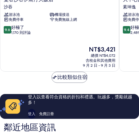
谷
中
沙吞
素坤逸
沙
心
游泳池
機場接送
游泳池
吞
點
免費停車
免費無線上網
免費停
伊
21
斯
號
9.6
9.4
好極了
好極
9.6
9.4
汀
航
分，
分，
1,170 則評論
2,4
大
站
滿
滿
飯
飯
分
分
現
NT$3,421
店
店
10
10
在
沙
素
分，
分，
總價 NT$4,072
價
吞
坤
好
好
含稅金和其他費用
格
9 月 2 日 - 9 月 3 日
逸
極
極
為
了，
了，
NT$3,421
比較類似住宿
1,170
2,489
則
則
評
評
論
論
登入以查看符合資格的折扣和禮遇。玩越多，獎勵就越
多！
登入
免費註冊
鄰近地區資訊