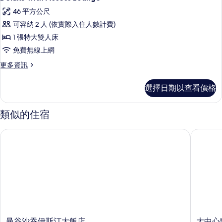
示
46 平方公尺
Deluxe
可容納 2 人 (依實際入住人數計費)
with
1 張特大雙人床
Access
免費無線上網
Lounge
的
更
更多資訊
多
所
Deluxe
選擇日期以查看價格
有
with
Access
相
Lounge
類似的住宿
片
的
詳
曼谷沙吞伊斯汀大飯店
大中心點 
情
曼
大
曼谷沙吞伊斯汀大飯店
大中心點