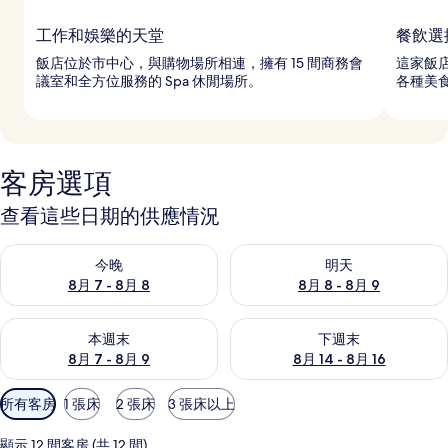
工作和娛樂的天堂
餐飲選
飯店位於市中心，與購物場所相連，擁有 15 間商務會
這家飯店
議室和全方位服務的 Spa 休閒場所。
各種美
客房選項
查看這些日期的供應情況
查看今晚 (8月 7 - 8月 8) 的供應情況
查看明天 (8月 8 - 8月 9) 的
今晚
明天
8月 7 - 8月 8
8月 8 - 8月 9
查看本週末 (8月 7 - 8月 9) 的供應情況
查看下週末 (8月 14 - 8月 16)
本週末
下週末
8月 7 - 8月 9
8月 14 - 8月 16
可
所有客房
1 張床
2 張床
3 張床以上
用
的
顯示 12 間客房 (共 12 間)