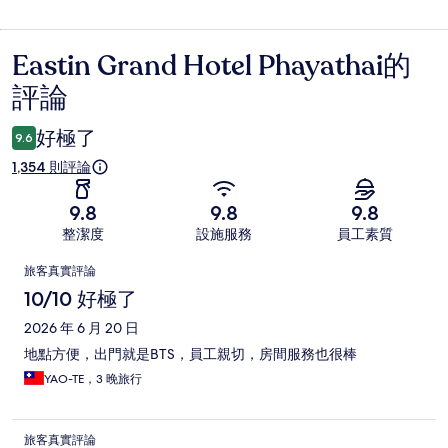
Eastin Grand Hotel Phayathai的
評
評論
論
好極了
9.6
1,354 則評論
9.8
9.8
9.8
整潔度
設施服務
員工素質
評
旅客真實評論
論
10/10 好極了
2026 年 6 月 20 日
地點方便，出門就是BTS，員工親切，房間服務也很棒
YAO-TE，3 晚旅行
旅客真實評論