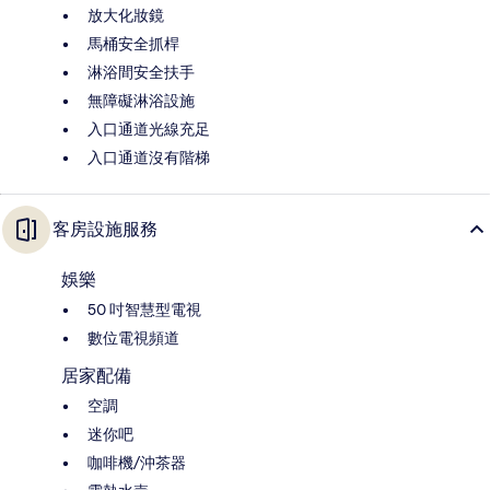
放大化妝鏡
馬桶安全抓桿
淋浴間安全扶手
無障礙淋浴設施
入口通道光線充足
入口通道沒有階梯
客房設施服務
娛樂
50 吋智慧型電視
數位電視頻道
居家配備
空調
迷你吧
咖啡機/沖茶器