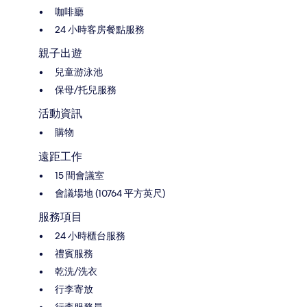
咖啡廳
24 小時客房餐點服務
親子出遊
兒童游泳池
保母/托兒服務
活動資訊
購物
遠距工作
15 間會議室
會議場地 (10764 平方英尺)
服務項目
24 小時櫃台服務
禮賓服務
乾洗/洗衣
行李寄放
行李服務員