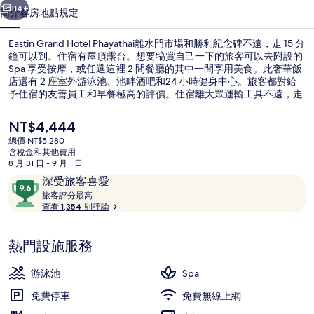
114+
簡介
客房
地點
規定
Eastin Grand Hotel Phayathai離水門市場和勝利紀念碑不遠，走 15 分
鐘可以到。住宿有屋頂露台。想要犒賞自己一下的旅客可以去附設的
Spa 享受按摩，或任選這裡 2 間餐廳的其中一間享用美食。此奢華飯
店還有 2 座室外游泳池、池畔酒吧和24 小時健身中心。旅客都對給
予住宿的友善員工和早餐極高的評價。住宿離大眾運輸工具不遠，走
路到披耶泰站只需要 2 分鐘，到拉差貼威高架電車站也只要 7 分鐘。
目
NT$4,444
前
總價 NT$5,280
的
含稅金和其他費用
大廳
價
8 月 31 日 - 9 月 1 日
格
評
9.6
深受旅客喜愛
是
論
旅
分，
旅客評分最高
NT$4,444
客
查看 1,354 則評論
滿
評
分
分
10，
熱門設施服務
最
深
高
受
游泳池
Spa
旅
免費停車
免費無線上網
客