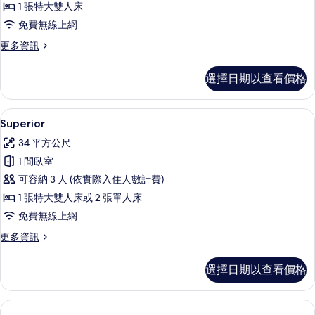
1 張特大雙人床
相
免費無線上網
片
更
更多資訊
多
Deluxe
選擇日期以查看價格
的
詳
情
Superior | 羽絨被、迷你吧、客房內
顯
5
Superior
示
34 平方公尺
Superior
1 間臥室
的
可容納 3 人 (依實際入住人數計費)
所
1 張特大雙人床或 2 張單人床
有
免費無線上網
相
更
更多資訊
片
多
Superior
選擇日期以查看價格
的
詳
情