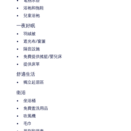
電熱水壺
浴袍和拖鞋
兒童浴袍
一夜好眠
羽絨被
遮光布/窗簾
隔音設施
免費提供搖籃/嬰兒床
提供床單
舒適生活
獨立起居區
衛浴
坐浴桶
免費盥洗用品
吹風機
毛巾
牙刷和牙膏