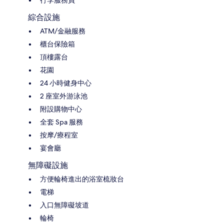
綜合設施
ATM/金融服務
櫃台保險箱
頂樓露台
花園
24 小時健身中心
2 座室外游泳池
附設購物中心
全套 Spa 服務
按摩/療程室
宴會廳
無障礙設施
方便輪椅進出的浴室梳妝台
電梯
入口無障礙坡道
輪椅