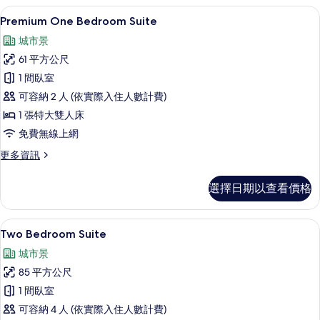
的
Premium One Bedroom Suite
顯
16
詳
Premium One Bedroom Suite
示
情
城市景
Premium
61 平方公尺
One
1 間臥室
Bedroom
可容納 2 人 (依實際入住人數計費)
Suite
的
1 張特大雙人床
所
免費無線上網
有
更
更多資訊
多
相
Premium
選擇日期以查看價格
片
One
Bedroom
Suite
Two Bedroom Suite | 羽絨被、
顯
9
的
Two Bedroom Suite
示
詳
城市景
情
Two
85 平方公尺
Bedroom
1 間臥室
Suite
可容納 4 人 (依實際入住人數計費)
的