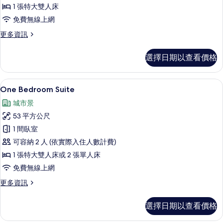
1 張特大雙人床
有
免費無線上網
相
更
更多資訊
片
多
Premium
選擇日期以查看價格
Deluxe
的
詳
One Bedroom Suite | 城市景
顯
11
情
One Bedroom Suite
示
城市景
One
53 平方公尺
Bedroom
1 間臥室
Suite
可容納 2 人 (依實際入住人數計費)
的
1 張特大雙人床或 2 張單人床
所
免費無線上網
有
相
更
更多資訊
多
片
One
選擇日期以查看價格
Bedroom
Suite