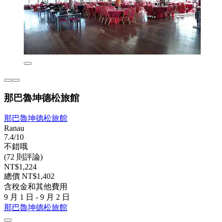
那巴魯坤德松旅館
那巴魯坤德松旅館
Ranau
7.4/10
不錯哦
(72 則評論)
NT$1,224
總價 NT$1,402
含稅金和其他費用
9 月 1 日 - 9 月 2 日
那巴魯坤德松旅館