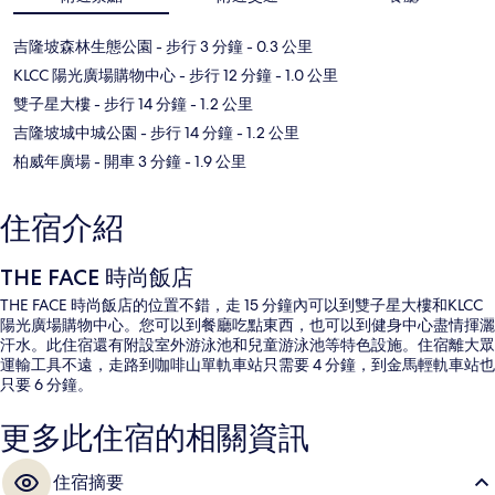
吉隆坡森林生態公園
- 步行 3 分鐘
- 0.3 公里
KLCC 陽光廣場購物中心
- 步行 12 分鐘
- 1.0 公里
雙子星大樓
- 步行 14 分鐘
- 1.2 公里
吉隆坡城中城公園
- 步行 14 分鐘
- 1.2 公里
柏威年廣場
- 開車 3 分鐘
- 1.9 公里
住宿介紹
THE FACE 時尚飯店
THE FACE 時尚飯店的位置不錯，走 15 分鐘內可以到雙子星大樓和KLCC
陽光廣場購物中心。您可以到餐廳吃點東西，也可以到健身中心盡情揮灑
汗水。此住宿還有附設室外游泳池和兒童游泳池等特色設施。住宿離大眾
運輸工具不遠，走路到咖啡山單軌車站只需要 4 分鐘，到金馬輕軌車站也
只要 6 分鐘。
更多此住宿的相關資訊
住宿摘要