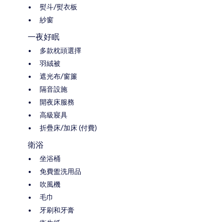
熨斗/熨衣板
紗窗
一夜好眠
多款枕頭選擇
羽絨被
遮光布/窗簾
隔音設施
開夜床服務
高級寢具
折疊床/加床 (付費)
衛浴
坐浴桶
免費盥洗用品
吹風機
毛巾
牙刷和牙膏