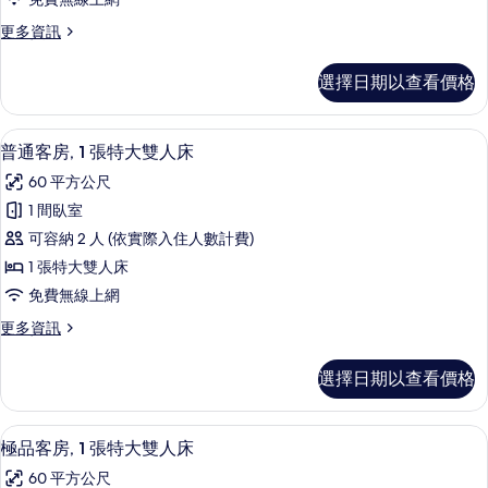
詳
房
片
情
更
更多資訊
的
多
所
豪
選擇日期以查看價格
華
有
雙
相
床
普通客房, 1 張特大雙人床 | 高級寢
顯
5
房
普通客房, 1 張特大雙人床
片
示
的
60 平方公尺
詳
普
情
1 間臥室
通
可容納 2 人 (依實際入住人數計費)
客
1 張特大雙人床
房,
免費無線上網
1
更
更多資訊
張
多
特
普
選擇日期以查看價格
通
大
客
雙
房,
極品客房, 1 張特大雙人床 | 高級寢
顯
6
1
人
極品客房, 1 張特大雙人床
示
張
床
60 平方公尺
特