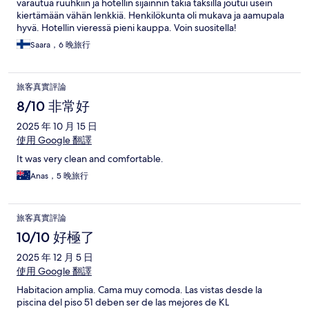
varautua ruuhkiin ja hotellin sijainnin takia taksilla joutui usein
kiertämään vähän lenkkiä. Henkilökunta oli mukava ja aamupala
hyvä. Hotellin vieressä pieni kauppa. Voin suositella!
Saara，6 晚旅行
旅客真實評論
8/10 非常好
2025 年 10 月 15 日
使用 Google 翻譯
It was very clean and comfortable.
Anas，5 晚旅行
旅客真實評論
10/10 好極了
2025 年 12 月 5 日
使用 Google 翻譯
Habitacion amplia. Cama muy comoda. Las vistas desde la
piscina del piso 51 deben ser de las mejores de KL