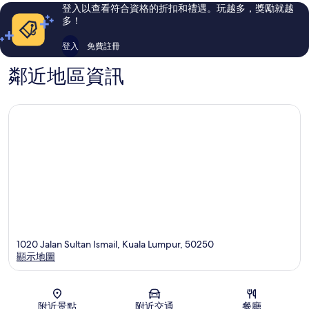
中
評
評
登入以查看符合資格的折扣和禮遇。玩越多，獎勵就越
心
論
論
多！
登入
免費註冊
鄰近地區資訊
1020 Jalan Sultan Ismail, Kuala Lumpur, 50250
顯示地圖
地圖
附近景點
附近交通
餐廳