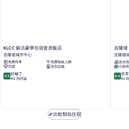
詳
相
情
片
KLCC
吉
KLCC 蘇活豪華住宿套房飯店
吉隆坡 R
蘇
隆
吉隆坡城市中心
吉隆坡
活
坡
免費停車
免費無線上網
游泳池
豪
Rest
空調
洗衣設施
小廚房
華
KLCC
住
Soho
9.4
8.4
好極了
非常
9.4
8.4
宿
套
分，
分，
412 則評論
92 
套
房
滿
滿
房
吉
分
分
飯
隆
10
10
店
坡
分，
分，
吉
城
好
非
隆
市
極
常
比較類似住宿
坡
中
了，
好，
城
心
412
92
市
則
則