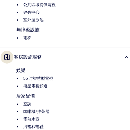
公共區域提供電視
健身中心
室外游泳池
無障礙設施
電梯
客房設施服務
娛樂
55 吋智慧型電視
衛星電視頻道
居家配備
空調
咖啡機/沖茶器
電熱水壺
浴袍和拖鞋