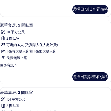
多
臥
高
選擇日期以查看價格
級
室
套
的
房,
豪華套房, 2 間臥室 | 高級寢具、羽
顯
7
2
所
豪華套房, 2 間臥室
示
間
有
111 平方公尺
臥
豪
相
室
2 間臥室
華
的
片
可容納 4 人 (依實際入住人數計費)
詳
套
情
1 張特大雙人床和 1 張加大雙人床
房,
免費無線上網
2
更
更多資訊
間
多
臥
豪
選擇日期以查看價格
華
室
套
的
房,
豪華套房, 3 間臥室 | 高級寢具、羽
顯
8
2
所
豪華套房, 3 間臥室
示
間
有
151 平方公尺
臥
豪
相
室
3 間臥室
華
的