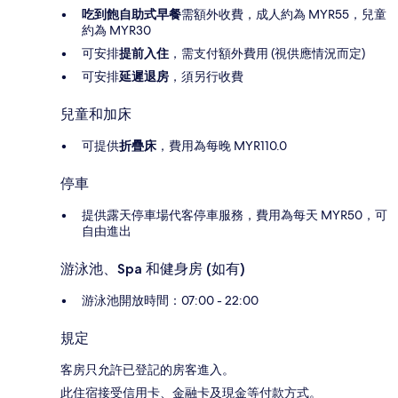
吃到飽自助式早餐
需額外收費，成人約為 MYR55，兒童
約為 MYR30
可安排
提前入住
，需支付額外費用 (視供應情況而定)
可安排
延遲退房
，須另行收費
兒童和加床
可提供
折疊床
，費用為每晚 MYR110.0
停車
提供露天停車場代客停車服務，費用為每天 MYR50，可
自由進出
游泳池、Spa 和健身房 (如有)
游泳池開放時間：07:00 - 22:00
規定
客房只允許已登記的房客進入。
此住宿接受信用卡、金融卡及現金等付款方式。