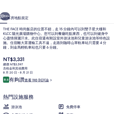
的
一個
下一個
相
59+
簡介
客房
地點
規定
片
THE FACE 時尚飯店的位置不錯，走 15 分鐘內可以到雙子星大樓和
集
KLCC 陽光廣場購物中心。您可以到餐廳吃點東西，也可以到健身中
心盡情揮灑汗水。此住宿還有附設室外游泳池和兒童游泳池等特色設
施。住宿離大眾運輸工具不遠，走路到咖啡山單軌車站只需要 4 分
鐘，到金馬輕軌車站也只要 6 分鐘。
目
NT$3,331
前
總價 NT$3,597
的
含稅金和其他費用
室外游泳池
價
8 月 20 日 - 8 月 21 日
格
評
有夠讚
8.6
查看 110 則評論
是
8.6 分，滿分 10 分，
論
NT$3,331
熱門設施服務
游泳池
免費停車