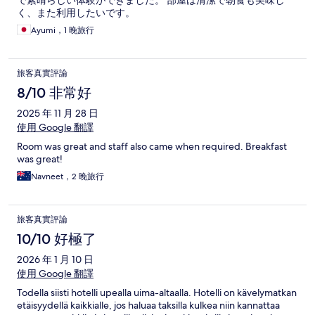
く、また利用したいです。
Ayumi，1 晚旅行
旅客真實評論
8/10 非常好
2025 年 11 月 28 日
使用 Google 翻譯
Room was great and staff also came when required. Breakfast
was great!
Navneet，2 晚旅行
旅客真實評論
10/10 好極了
2026 年 1 月 10 日
使用 Google 翻譯
Todella siisti hotelli upealla uima-altaalla. Hotelli on kävelymatkan
etäisyydellä kaikkialle, jos haluaa taksilla kulkea niin kannattaa