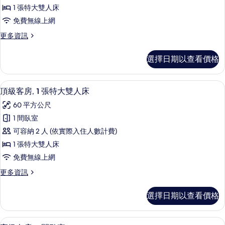
房,
1 張特大雙人床
城
免費無線上網
市
更
更多資訊
景
多
觀
行
選擇日期以查看價格
政
的
客
所
房,
高級寢具、羽絨被、客房內保險箱、書
顯
5
城
頂級客房, 1 張特大雙人床
有
示
市
相
60 平方公尺
景
頂
觀
片
1 間臥室
級
的
可容納 2 人 (依實際入住人數計費)
詳
客
情
1 張特大雙人床
房,
免費無線上網
1
更
更多資訊
張
多
特
頂
選擇日期以查看價格
級
大
客
雙
房,
高級套房, 1 間臥室 | 高級寢具、羽
顯