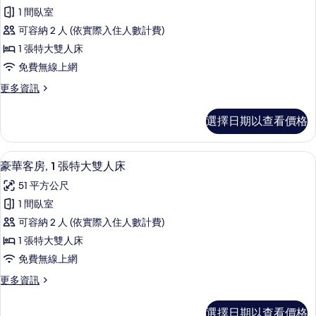
極
的
大
1 間臥室
品
雙
所
可容納 2 人 (依實際入住人數計費)
人
客
有
床
1 張特大雙人床
房,
的
相
免費無線上網
詳
1
片
情
更
更多資訊
張
多
特
極
選擇日期以查看價格
品
大
客
雙
房,
高級寢具、羽絨被、客房內保險箱、書
顯
5
1
人
豪華客房, 1 張特大雙人床
示
張
床
51 平方公尺
特
豪
的
大
1 間臥室
華
雙
所
可容納 2 人 (依實際入住人數計費)
人
客
有
床
1 張特大雙人床
房,
的
相
免費無線上網
詳
1
片
情
更
更多資訊
張
多
特
豪
選擇日期以查看價格