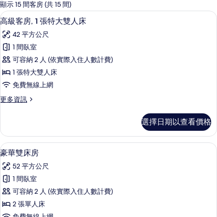
的
顯示 15 間客房 (共 15 間)
客
高級寢具、羽絨被、客房內保險箱、書
顯
5
高級客房, 1 張特大雙人床
房
示
篩
42 平方公尺
高
選
1 間臥室
級
條
可容納 2 人 (依實際入住人數計費)
客
件
1 張特大雙人床
房,
免費無線上網
1
更
更多資訊
張
多
特
高
選擇日期以查看價格
級
大
客
雙
房,
豪華雙床房 | 高級寢具、羽絨被、客
顯
4
1
人
豪華雙床房
示
張
床
52 平方公尺
特
豪
的
大
1 間臥室
華
雙
所
可容納 2 人 (依實際入住人數計費)
人
雙
有
床
2 張單人床
床
的
相
免費無線上網