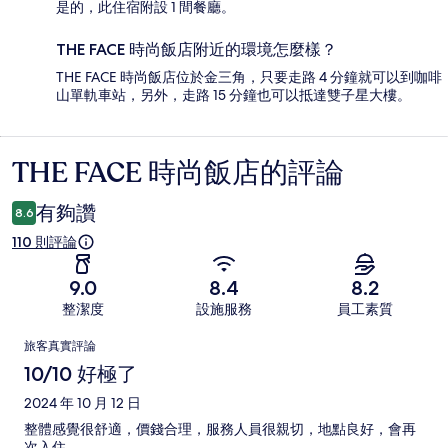
是的，此住宿附設 1 間餐廳。
THE FACE 時尚飯店附近的環境怎麼樣？
THE FACE 時尚飯店位於金三角，只要走路 4 分鐘就可以到咖啡
山單軌車站，另外，走路 15 分鐘也可以抵達雙子星大樓。
THE FACE 時尚飯店的評論
評
論
有夠讚
8.6
110 則評論
9.0
8.4
8.2
整潔度
設施服務
員工素質
評
旅客真實評論
論
10/10 好極了
2024 年 10 月 12 日
整體感覺很舒適，價錢合理，服務人員很親切，地點良好，會再
次入住。