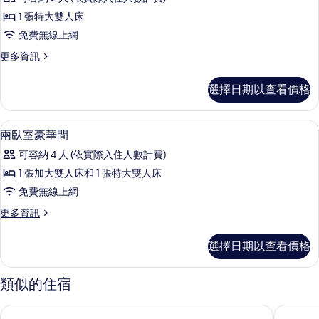
的
一
詳
相
1 張特大雙人床
臥
情
片
免費無線上網
室
更
更多資訊
高
多
級
一
選擇日期以查看價格
臥
間
室
的
高
高級寢具、羽絨被、客房內保險箱、書
顯
8
級
兩臥室豪華間
所
示
間
有
可容納 4 人 (依實際入住人數計費)
的
兩
詳
相
1 張加大雙人床和 1 張特大雙人床
臥
情
片
免費無線上網
室
更
更多資訊
豪
多
華
兩
選擇日期以查看價格
臥
間
室
的
豪
類似的住宿
華
所
間
KLCC 蘇活豪華住宿套房飯店
吉隆坡 Re
有
的