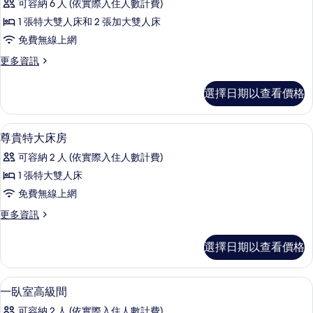
片
可容納 6 人 (依實際入住人數計費)
詳
套
情
1 張特大雙人床和 2 張加大雙人床
房,
免費無線上網
3
更
更多資訊
間
多
臥
豪
選擇日期以查看價格
華
室
套
的
房,
高級寢具、羽絨被、客房內保險箱、書
顯
5
3
所
尊貴特大床房
示
間
有
可容納 2 人 (依實際入住人數計費)
臥
尊
相
室
1 張特大雙人床
貴
的
片
免費無線上網
詳
特
情
更
更多資訊
大
多
床
尊
選擇日期以查看價格
貴
房
特
的
大
高級寢具、羽絨被、客房內保險箱、書
顯
4
床
一臥室高級間
所
示
房
有
可容納 2 人 (依實際入住人數計費)