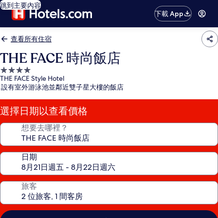
跳到主要內容
下載 App
查看所有住宿
THE FACE 時尚飯店
4.0
THE FACE Style Hotel
星
設有室外游泳池並鄰近雙子星大樓的飯店
級
住
選擇日期以查看價格
宿
想要去哪裡？
日期
旅客