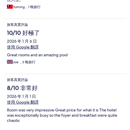
Yuming，1 晚旅行
旅客真實評論
10/10 好極了
2026 年 1 月 6 日
使用 Google 翻譯
Great rooms and an amazing pool
Joe，3 晚旅行
旅客真實評論
8/10 非常好
2026 年 1 月 1 日
使用 Google 翻譯
Room was very impressive Great price for what it is The hotel
was exceptionally busy so the foyer and breakfast were quite
chaotic