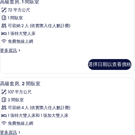
5
1
人
高級套房, 1 間臥室
示
張
床
72 平方公尺
特
高
的
大
1 間臥室
級
雙
所
可容納 2 人 (依實際入住人數計費)
人
套
有
床
1 張特大雙人床
房,
的
相
免費無線上網
詳
1
片
情
更
更多資訊
間
多
臥
高
選擇日期以查看價格
級
室
套
的
房,
高級套房, 2 間臥室 | 高級寢具、羽
顯
5
1
所
高級套房, 2 間臥室
示
間
有
107 平方公尺
臥
高
相
室
2 間臥室
級
的
片
可容納 4 人 (依實際入住人數計費)
詳
套
情
1 張特大雙人床和 1 張加大雙人床
房,
免費無線上網
2
更
更多資訊
間