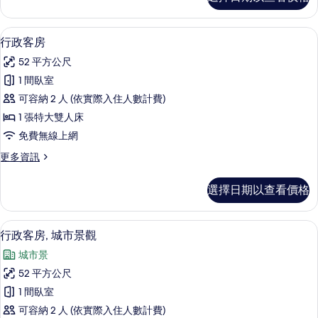
華
大
客
雙
房,
高級寢具、羽絨被、客房內保險箱、書
顯
5
1
人
行政客房
示
張
床
52 平方公尺
特
行
的
大
1 間臥室
政
雙
所
可容納 2 人 (依實際入住人數計費)
人
客
有
床
1 張特大雙人床
房
的
相
免費無線上網
詳
的
片
情
更
更多資訊
所
多
有
行
選擇日期以查看價格
政
相
客
片
房
行政客房, 城市景觀 | 高級寢具、羽
顯
8
的
行政客房, 城市景觀
示
詳
城市景
情
行
52 平方公尺
政
1 間臥室
客
可容納 2 人 (依實際入住人數計費)