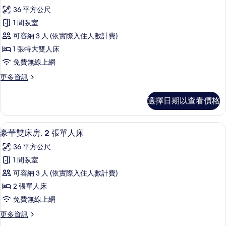
示
篩
36 平方公尺
豪
選
1 間臥室
華
條
可容納 3 人 (依實際入住人數計費)
客
件
1 張特大雙人床
房,
免費無線上網
1
更
更多資訊
張
多
特
豪
選擇日期以查看價格
華
大
客
雙
房,
客房內保險箱、書桌、筆電工作空間、
顯
7
1
人
豪華雙床房, 2 張單人床
示
張
床
36 平方公尺
特
豪
的
大
1 間臥室
華
雙
所
可容納 3 人 (依實際入住人數計費)
人
雙
有
床
2 張單人床
床
的
相
免費無線上網
詳
房,
片
情
更
更多資訊
2
多