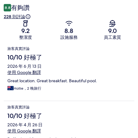
論
有夠讚
8.8
228 則評論
9.2
8.8
9.0
整潔度
設施服務
員工素質
評
旅客真實評論
論
10/10 好極了
2026 年 6 月 13 日
使用 Google 翻譯
Great location. Great breakfast. Beautiful pool.
Hollie，2 晚旅行
旅客真實評論
10/10 好極了
2026 年 4 月 26 日
使用 Google 翻譯