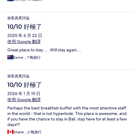
旅客真實評論
10/10 好極了
2025 年 6 月 22 日
使用 Google 翻譯
Great place to stay..... Will stay again....
Kerrie，7 晚旅行
旅客真實評論
10/10 好極了
2026 年 1 月 19 日
使用 Google 翻譯
Perhaps the best breakfast buffet with the most attentive staff
in the world - that is not hyperbole. This place is awesome, and
if you have the chance to stay in Bali, stay here for at least a few
days!!!
Shane，2 晚旅行