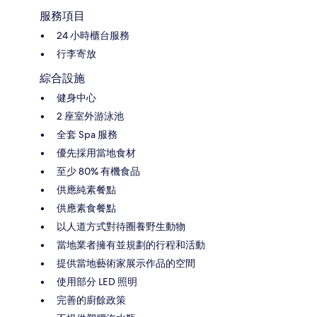
服務項目
24 小時櫃台服務
行李寄放
綜合設施
健身中心
2 座室外游泳池
全套 Spa 服務
優先採用當地食材
至少 80% 有機食品
供應純素餐點
供應素食餐點
以人道方式對待圈養野生動物
當地業者擁有並規劃的行程和活動
提供當地藝術家展示作品的空間
使用部分 LED 照明
完善的廚餘政策