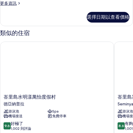
沙
張
更
更多資訊
張
沙
發
多
發
床
普
床
選擇日期以查看價格
床
通
的
的
的
套
所
詳
房,
所
類似的住宿
情
多
有
有
張
峇里島水明漾萬怡度假村
峇里島塞
相
床
相
的
片
片
詳
情
峇
峇
峇里島水明漾萬怡度假村
峇里島
里
里
德亞納普拉
Seminy
島
島
游泳池
Spa
游泳池
水
塞
機場接送
免費停車
機場接
明
米
漾
亞
9.6
8.6
好極了
有夠
9.6
8.6
萬
克
分，
分，
1,002 則評論
1,0