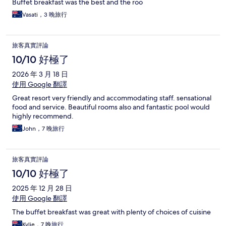
Buffet breakfast was the best and the roo
Vasati，3 晚旅行
旅客真實評論
10/10 好極了
2026 年 3 月 18 日
使用 Google 翻譯
Great resort very friendly and accommodating staff. sensational
food and service. Beautiful rooms also and fantastic pool would
highly recommend.
John，7 晚旅行
旅客真實評論
10/10 好極了
2025 年 12 月 28 日
使用 Google 翻譯
The buffet breakfast was great with plenty of choices of cuisine
Kylie，7 晚旅行