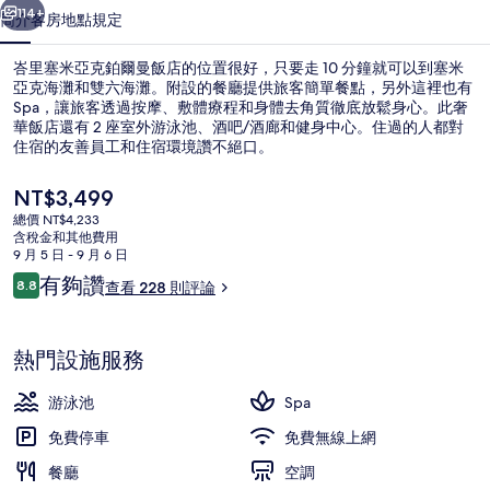
爾
114+
簡介
客房
地點
規定
曼
峇里塞米亞克鉑爾曼飯店的位置很好，只要走 10 分鐘就可以到塞米
飯
亞克海灘和雙六海灘。附設的餐廳提供旅客簡單餐點，另外這裡也有
Spa，讓旅客透過按摩、敷體療程和身體去角質徹底放鬆身心。此奢
店
華飯店還有 2 座室外游泳池、酒吧/酒廊和健身中心。住過的人都對
的
住宿的友善員工和住宿環境讚不絕口。
相
目
NT$3,499
前
片
總價 NT$4,233
的
含稅金和其他費用
外觀
集
價
9 月 5 日 - 9 月 6 日
格
評
有夠讚
8.8
查看 228 則評論
是
8.8 分，滿分 10 分，
論
NT$3,499
熱門設施服務
游泳池
Spa
免費停車
免費無線上網
餐廳
空調