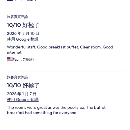
旅客真實評論
10/10 好極了
2026 年 3 月 10 日
使用 Google 翻譯
Wonderful staff. Good breakfast buffet. Clean room. Good
internet.
Paul，7 晚旅行
旅客真實評論
10/10 好極了
2026 年 1 月 7 日
使用 Google 翻譯
The rooms were great as was the pool area. The buffet
breakfast had something for everyone