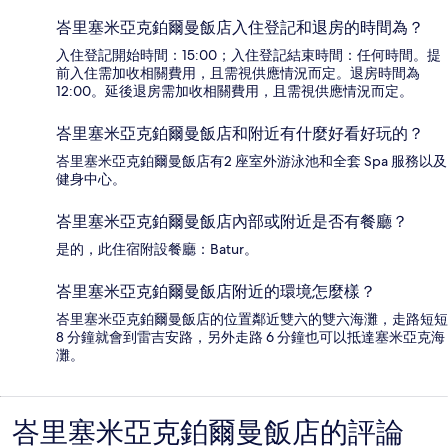
峇里塞米亞克鉑爾曼飯店入住登記和退房的時間為？
入住登記開始時間：15:00；入住登記結束時間：任何時間。提
前入住需加收相關費用，且需視供應情況而定。退房時間為
12:00。延後退房需加收相關費用，且需視供應情況而定。
峇里塞米亞克鉑爾曼飯店和附近有什麼好看好玩的？
峇里塞米亞克鉑爾曼飯店有2 座室外游泳池和全套 Spa 服務以及
健身中心。
峇里塞米亞克鉑爾曼飯店內部或附近是否有餐廳？
是的，此住宿附設餐廳：Batur。
峇里塞米亞克鉑爾曼飯店附近的環境怎麼樣？
峇里塞米亞克鉑爾曼飯店的位置鄰近雙六的雙六海灘，走路短短
8 分鐘就會到雷吉安路，另外走路 6 分鐘也可以抵達塞米亞克海
灘。
峇里塞米亞克鉑爾曼飯店的評論
評