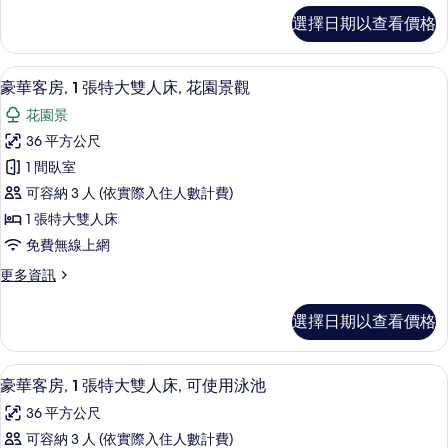
張
豪
選擇日期以查看價格
華
單
雙
人
床
豪華客房, 1 張特大雙人床, 花園景觀
顯
7
房,
床
豪華客房, 1 張特大雙人床, 花園景觀
示
2
的
花園景
張
豪
所
單
36 平方公尺
華
人
有
1 間臥室
床
客
相
的
可容納 3 人 (依實際入住人數計費)
房,
詳
片
1 張特大雙人床
情
1
免費無線上網
張
更
更多資訊
特
多
大
豪
選擇日期以查看價格
華
雙
客
人
房,
豪華客房, 1 張特大雙人床, 可使用泳
顯
8
1
床,
豪華客房, 1 張特大雙人床, 可使用泳池
示
張
花
36 平方公尺
特
豪
園
大
可容納 3 人 (依實際入住人數計費)