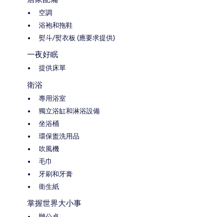
空調
浴袍和拖鞋
熨斗/熨衣板 (應要求提供)
一夜好眠
提供床單
衛浴
專用浴室
獨立浴缸和淋浴設備
坐浴桶
環保盥洗用品
吹風機
毛巾
牙刷和牙膏
衛生紙
掌握世界大小事
辦公桌