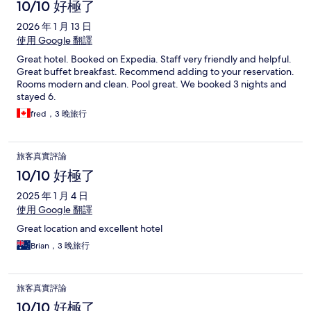
10/10 好極了
2026 年 1 月 13 日
使用 Google 翻譯
Great hotel. Booked on Expedia. Staff very friendly and helpful.
Great buffet breakfast. Recommend adding to your reservation.
Rooms modern and clean. Pool great. We booked 3 nights and
stayed 6.
fred，3 晚旅行
旅客真實評論
10/10 好極了
2025 年 1 月 4 日
使用 Google 翻譯
Great location and excellent hotel
Brian，3 晚旅行
旅客真實評論
10/10 好極了