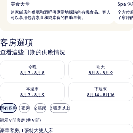
美食天堂
Spa 
這家飯店的餐廳和酒吧供應當地採購的有機食品。客人
全方位服
可以享用包含素食和純素食的自助早餐。
了寧靜
客房選項
查看這些日期的供應情況
查看今晚 (8月 7 - 8月 8) 的供應情況
查看明天 (8月 8 - 8月 9) 的
今晚
明天
8月 7 - 8月 8
8月 8 - 8月 9
查看本週末 (8月 7 - 8月 9) 的供應情況
查看下週末 (8月 14 - 8月 16)
本週末
下週末
8月 7 - 8月 9
8月 14 - 8月 16
可
所有客房
1 張床
2 張床
3 張床以上
用
的
顯示 9 間客房 (共 9 間)
客
客房內保險箱、書桌、筆電工作空間、
顯
7
豪華客房, 1 張特大雙人床
房