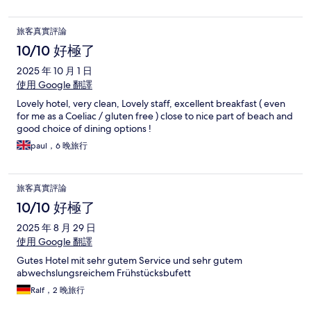
旅客真實評論
10/10 好極了
2025 年 10 月 1 日
使用 Google 翻譯
Lovely hotel, very clean, Lovely staff, excellent breakfast ( even
for me as a Coeliac / gluten free ) close to nice part of beach and
good choice of dining options !
paul，6 晚旅行
旅客真實評論
10/10 好極了
2025 年 8 月 29 日
使用 Google 翻譯
Gutes Hotel mit sehr gutem Service und sehr gutem
abwechslungsreichem Frühstücksbufett
Ralf，2 晚旅行