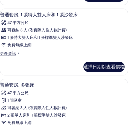
大
相
套
雙
房,
片
普通套房, 1 張特大雙人床和 1 張沙
顯
7
1
人
普通套房, 1 張特大雙人床和 1 張沙發床
示
張
床
47 平方公尺
特
普
的
大
可容納 3 人 (依實際入住人數計費)
通
雙
所
1 張特大雙人床和 1 張標準雙人沙發床
人
套
有
床
免費無線上網
房,
的
相
更
更多資訊
詳
1
多
片
情
張
普
選擇日期以查看價格
通
特
套
大
房,
普通套房, 多張床 | 客房內保險箱、
顯
8
1
雙
普通套房, 多張床
示
張
人
47 平方公尺
特
普
床
大
1 間臥室
通
雙
和
可容納 3 人 (依實際入住人數計費)
人
套
1
床
2 張單人床和 1 張標準雙人沙發床
房,
和
張
免費無線上網
1
多