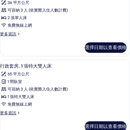
人
36 平方公尺
特
相
豪
床,
大
可容納 3 人 (依實際入住人數計費)
片
華
雙
泳
2 張單人床
人
雙
池
床,
免費無線上網
床
泳
景
更
更多資訊
池
房,
多
觀
景
2
豪
觀
的
選擇日期以查看價格
華
張
的
所
雙
詳
單
床
情
有
行政套房, 1 張特大雙人床 | 客房內
顯
15
房,
人
行政套房, 1 張特大雙人床
相
示
2
床,
65 平方公尺
張
片
行
泳
單
1 間臥室
政
人
池
可容納 3 人 (依實際入住人數計費)
床,
套
景
泳
1 張特大雙人床
房,
池
觀
免費無線上網
景
1
的
觀
更
更多資訊
張
的
多
所
特
詳
行
有
選擇日期以查看價格
情
政