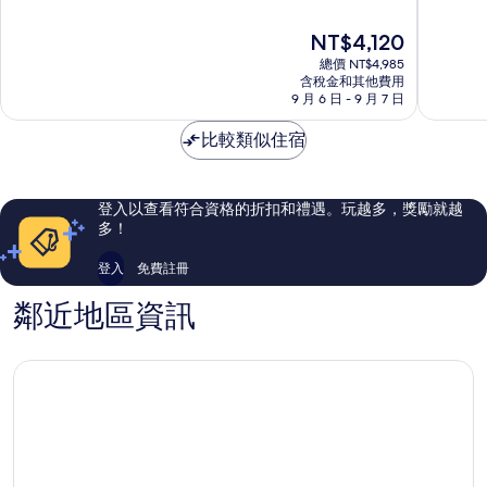
怡
避
滿
滿
度
風
分
分
現
NT$4,120
假
港
10
10
在
村
度
分，
分，
總價 NT$4,985
價
德
假
好
有
含稅金和其他費用
格
亞
9 月 6 日 - 9 月 7 日
村
極
夠
為
納
Seminya
了，
讚，
NT$4,120
普
比較類似住宿
1,002
1,001
拉
則
則
評
評
論
論
登入以查看符合資格的折扣和禮遇。玩越多，獎勵就越
多！
登入
免費註冊
鄰近地區資訊