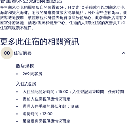
峇里塞米亞克鉑爾曼飯店
峇里塞米亞克鉑爾曼飯店的位置很好，只要走 10 分鐘就可以到塞米亞克
海灘和雙六海灘。附設的餐廳提供旅客簡單餐點，另外這裡也有 Spa，讓
旅客透過按摩、敷體療程和身體去角質徹底放鬆身心。此奢華飯店還有 2
座室外游泳池、酒吧/酒廊和健身中心。住過的人都對住宿的友善員工和
住宿環境讚不絕口。
更多此住宿的相關資訊
住宿摘要
飯店規模
269 間客房
入住/退房
入住登記開始時間：15:00；入住登記結束時間：任何時間
提前入住需視供應情況而定
辦理入住手續的最低年齡：18 歲
退房時間：12:00
延遲退房需視供應情況而定