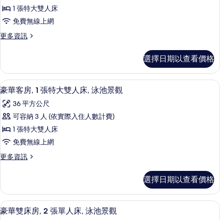
華
雙
景
1 張特大雙人床
人
客
觀
床,
免費無線上網
房,
花
的
更
更多資訊
園
1
多
所
景
張
豪
觀
有
選擇日期以查看價格
華
特
的
相
客
詳
大
房,
情
片
客房內保險箱、書桌、筆電工作空間、
顯
7
1
雙
豪華客房, 1 張特大雙人床, 泳池景觀
示
張
人
36 平方公尺
特
豪
床,
大
可容納 3 人 (依實際入住人數計費)
華
雙
可
1 張特大雙人床
人
客
使
床,
免費無線上網
房,
可
用
更
更多資訊
使
1
多
泳
用
張
豪
泳
池
選擇日期以查看價格
華
特
池
的
客
的
大
房,
詳
所
客房內保險箱、書桌、筆電工作空間、
顯
7
1
雙
豪華雙床房, 2 張單人床, 泳池景觀
情
有
示
張