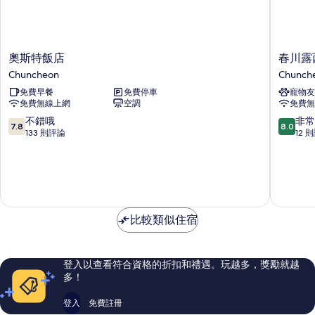
奧
春
奧斯特飯店
春川露
斯
川
Chuncheon
Chunch
特
露
免費早餐
免費停車
寵物友
飯
西
免費無線上網
空調
免費無
店
飯
Chuncheon
店
7.8
8.0
不錯哦
非常
7.8
8.0
Chunch
分，
分，
133 則評論
12 
滿
滿
分
分
10
10
分，
分，
不
非
錯
常
比較類似住宿
哦，
好，
133
12
則
則
評
評
登入以查看符合資格的折扣和禮遇。玩越多，獎勵就越
論
論
多！
登入
免費註冊