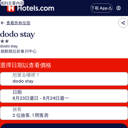
跳到主要內容
下載 App
查看所有住宿
dodo stay
2.0
dodo stay
星
旅館就位於春川中心
級
住
選擇日期以查看價格
宿
想要去哪裡？
日期
旅客