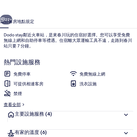
一個
下一個
22+
簡介
客房
地點
規定
Dodo stay鄰近火車站，是來春川玩的住宿好選擇。您可以享受免費
無線上網和自助停車等禮遇。住宿離大眾運輸工具不遠，走路到春川
站只要 7 分鐘。
熱門設施服務
免費停車
免費無線上網
可提供相連客房
洗衣設施
基本雙人房 | 筆電工作空間、免費無
禁煙
查看全部
主要設施服務
(4)
有家的溫度
(6)