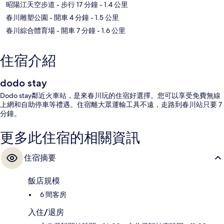
昭陽江天空步道
- 步行 17 分鐘
- 1.4 公里
春川雕塑公園
- 開車 4 分鐘
- 1.5 公里
春川綜合體育場
- 開車 7 分鐘
- 1.6 公里
住宿介紹
dodo stay
Dodo stay鄰近火車站，是來春川玩的住宿好選擇。您可以享受免費無線
上網和自助停車等禮遇。住宿離大眾運輸工具不遠，走路到春川站只要 7
分鐘。
更多此住宿的相關資訊
住宿摘要
飯店規模
6 間客房
入住/退房