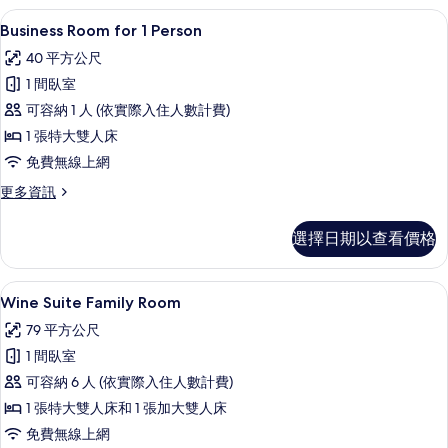
的
高級寢具、羽絨被、客房內保險箱、書
顯
5
詳
Business Room for 1 Person
示
情
40 平方公尺
Business
1 間臥室
Room
可容納 1 人 (依實際入住人數計費)
for
1 張特大雙人床
1
Person
免費無線上網
的
更
更多資訊
多
所
Business
有
選擇日期以查看價格
Room
相
for
1
片
高級寢具、羽絨被、客房內保險箱、書
顯
8
Person
Wine Suite Family Room
示
的
79 平方公尺
詳
Wine
情
1 間臥室
Suite
可容納 6 人 (依實際入住人數計費)
Family
1 張特大雙人床和 1 張加大雙人床
Room
的
免費無線上網