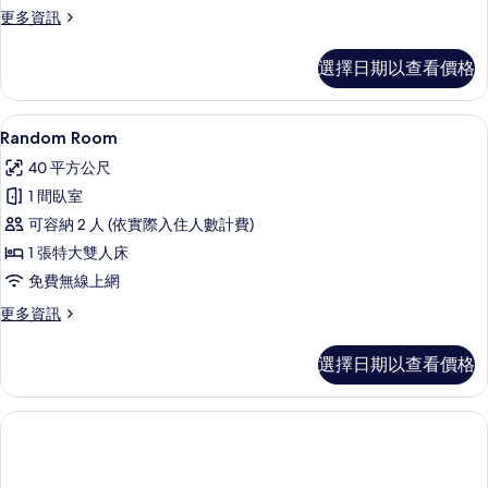
所
更
更多資訊
多
有
Wine
選擇日期以查看價格
相
Suite
Family
片
Room
Random Room | 高級寢具、羽絨
顯
2
的
Random Room
示
詳
40 平方公尺
情
Random
1 間臥室
Room
可容納 2 人 (依實際入住人數計費)
的
1 張特大雙人床
所
免費無線上網
有
更
更多資訊
相
多
片
Random
選擇日期以查看價格
Room
的
詳
情