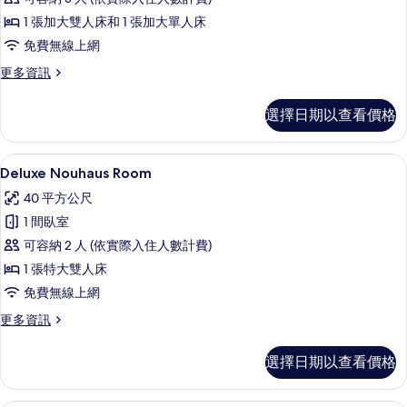
雙
1 張加大雙人床和 1 張加大單人床
床
免費無線上網
房
更
更多資訊
的
多
所
高
選擇日期以查看價格
級
有
雙
相
床
Deluxe Nouhaus Room | 高
顯
6
房
Deluxe Nouhaus Room
片
示
的
40 平方公尺
詳
Deluxe
情
1 間臥室
Nouhaus
可容納 2 人 (依實際入住人數計費)
Room
1 張特大雙人床
的
免費無線上網
所
有
更
更多資訊
多
相
Deluxe
選擇日期以查看價格
片
Nouhaus
Room
的