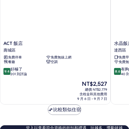
ACT
水
ACT 飯店
水晶飯
飯
晶
壽城區
達西區
店
飯
免費停車
免費無線上網
免費早
壽
店
餐廳
空調
免費無
城
達
區
西
9.4
8.6
好極了
有夠
9.4
8.6
區
分，
分，
201 則評論
40 
滿
滿
現
NT$2,527
分
分
在
10
10
總價 NT$2,779
價
含稅金和其他費用
分，
分，
格
9 月 6 日 - 9 月 7 日
好
有
為
極
夠
NT$2,527
比較類似住宿
了，
讚，
201
40
則
則
評
評
登入以查看符合資格的折扣和禮遇。玩越多，獎勵就越