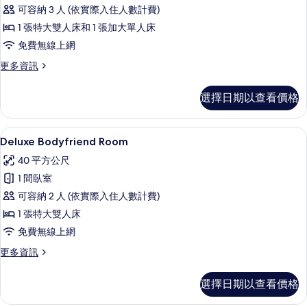
可容納 3 人 (依實際入住人數計費)
Room
1 張特大雙人床和 1 張加大單人床
的
免費無線上網
所
有
更
更多資訊
多
相
Superior
選擇日期以查看價格
片
Family
Room
的
Deluxe Bodyfriend Room |
顯
6
詳
Deluxe Bodyfriend Room
示
情
40 平方公尺
Deluxe
1 間臥室
Bodyfriend
可容納 2 人 (依實際入住人數計費)
Room
1 張特大雙人床
的
免費無線上網
所
有
更
更多資訊
多
相
Deluxe
選擇日期以查看價格
片
Bodyfriend
Room