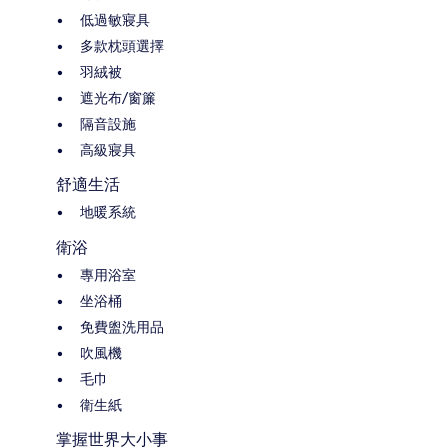
低過敏寢具
多款枕頭選擇
羽絨被
遮光布/窗簾
隔音設施
高級寢具
舒適生活
地暖系統
衛浴
專用浴室
坐浴桶
免費盥洗用品
吹風機
毛巾
衛生紙
掌握世界大小事