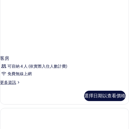
客房
可容納 4 人 (依實際入住人數計費)
免費無線上網
更
更多資訊
多
客
選擇日期以查看價格
房
的
詳
情