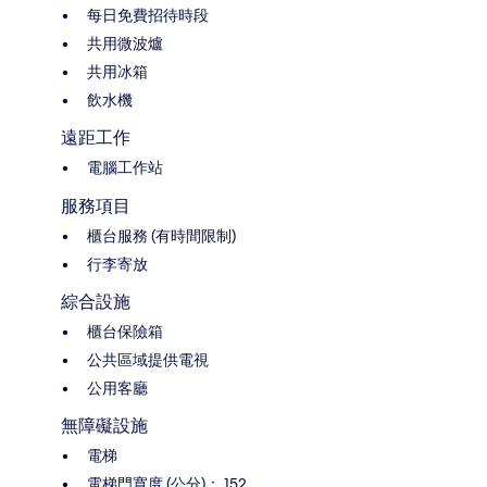
每日免費招待時段
共用微波爐
共用冰箱
飲水機
遠距工作
電腦工作站
服務項目
櫃台服務 (有時間限制)
行李寄放
綜合設施
櫃台保險箱
公共區域提供電視
公用客廳
無障礙設施
電梯
電梯門寬度 (公分)： 152