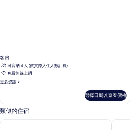
客房
可容納 4 人 (依實際入住人數計費)
免費無線上網
更
更多資訊
多
客
選擇日期以查看價格
房
的
詳
類似的住宿
情
ACT 飯店
水晶飯店