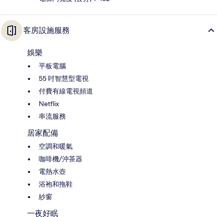
客房設施服務
娛樂
平板電腦
55 吋智慧型電視
付費有線電視頻道
Netflix
串流服務
居家配備
空調和暖氣
咖啡機/沖茶器
電熱水壺
浴袍和拖鞋
紗窗
一夜好眠