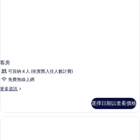
客房
可容納 4 人 (依實際入住人數計費)
免費無線上網
更
更多資訊
多
客
選擇日期以查看價格
房
的
詳
情