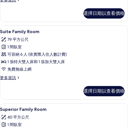
有
更多資訊
多
相
Signature
選擇日期以查看價格
片
Premium
Room
的
高級寢具、羽絨被、客房內保險箱、書
顯
8
詳
Suite Family Room
示
情
79 平方公尺
Suite
1 間臥室
Family
可容納 6 人 (依實際入住人數計費)
Room
1 張特大雙人床和 1 張加大雙人床
的
免費無線上網
所
有
更
更多資訊
多
相
Suite
選擇日期以查看價格
片
Family
Room
的
Superior Family Room | 高
顯
4
詳
Superior Family Room
示
情
40 平方公尺
Superior
1 間臥室
Family