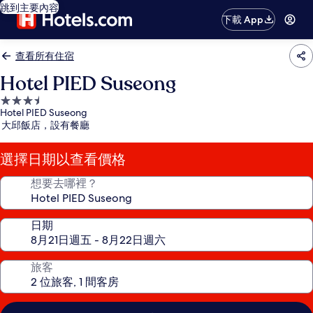
跳到主要內容
下載 App
查看所有住宿
Hotel PIED Suseong
3.5
Hotel PIED Suseong
星
大邱飯店，設有餐廳
級
住
選擇日期以查看價格
宿
想要去哪裡？
日期
旅客