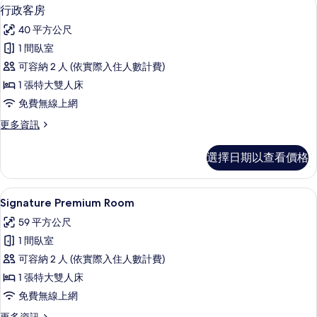
行政客房 | 高級寢具、羽絨被、客房內
顯
8
詳
行政客房
示
情
40 平方公尺
行
1 間臥室
政
可容納 2 人 (依實際入住人數計費)
客
1 張特大雙人床
房
免費無線上網
的
更
更多資訊
所
多
有
行
選擇日期以查看價格
政
相
客
片
房
Signature Premium Room |
顯
5
的
Signature Premium Room
示
詳
59 平方公尺
情
Signature
1 間臥室
Premium
可容納 2 人 (依實際入住人數計費)
Room
1 張特大雙人床
的
免費無線上網
所
更