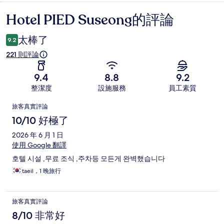
Hotel PIED Suseong的評論
評
論
太棒了
9.2
221 則評論
9.4
8.8
9.2
整潔度
設施服務
員工素質
評
旅客真實評論
論
10/10 好極了
2026 年 6 月 1 日
使用 Google 翻譯
호텔 시설 ,무료 조식 ,주차등 모든게 완벽했습니다
taeil，1 晚旅行
旅客真實評論
8/10 非常好