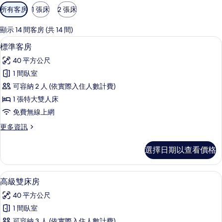
可
所有客房
1 張床
2 張床
用
的
顯示 14 間客房 (共 14 間)
客
高級寢具、羽絨被、客房內保險箱、書
顯
6
標準客房
房
示
篩
40 平方公尺
標
選
1 間臥室
準
條
可容納 2 人 (依實際入住人數計費)
客
件
1 張特大雙人床
房
免費無線上網
的
更
更多資訊
所
多
有
標
選擇日期以查看價格
準
相
客
片
房
高級雙床房 | 高級寢具、羽絨被、客
顯
5
的
高級雙床房
示
詳
40 平方公尺
情
高
1 間臥室
級
可容納 3 人 (依實際入住人數計費)