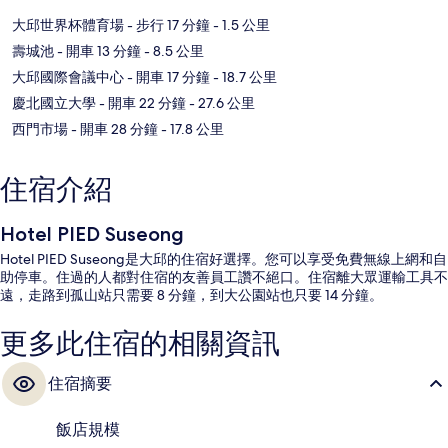
大邱世界杯體育場
- 步行 17 分鐘
- 1.5 公里
壽城池
- 開車 13 分鐘
- 8.5 公里
大邱國際會議中心
- 開車 17 分鐘
- 18.7 公里
慶北國立大學
- 開車 22 分鐘
- 27.6 公里
西門市場
- 開車 28 分鐘
- 17.8 公里
住宿介紹
Hotel PIED Suseong
Hotel PIED Suseong是大邱的住宿好選擇。您可以享受免費無線上網和自
助停車。住過的人都對住宿的友善員工讚不絕口。住宿離大眾運輸工具不
遠，走路到孤山站只需要 8 分鐘，到大公園站也只要 14 分鐘。
更多此住宿的相關資訊
住宿摘要
飯店規模