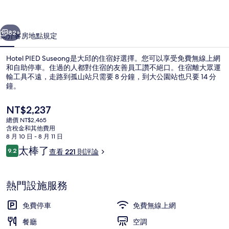
集
一個
下一個
82+
簡介
客房
地點
規定
Hotel PIED Suseong是大邱的住宿好選擇。您可以享受免費無線上網
和自助停車。住過的人都對住宿的友善員工讚不絕口。住宿離大眾運
輸工具不遠，走路到孤山站只需要 8 分鐘，到大公園站也只要 14 分
鐘。
目
NT$2,237
前
總價 NT$2,465
的
含稅金和其他費用
價
8 月 10 日 - 8 月 11 日
接待櫃台
格
評
太棒了
9.2
查看 221 則評論
是
9.2 分，滿分 10 分，
論
NT$2,237
熱門設施服務
免費停車
免費無線上網
餐廳
空調