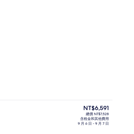
放時間為 09:00 至 19:00，提供泳池遮陽傘和日光浴躺椅
樓梯
目
NT$6,591
前
總價 NT$7,528
的
含稅金和其他費用
住宿正面
價
9 月 6 日 - 9 月 7 日
格
是