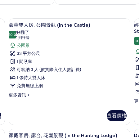
e Castle) | 高級寢具、舒適加層、迷你吧、客房內保險箱
高級寢具、舒適加層、迷你吧、客房內
顯
8
豪華雙人房, 公園景觀 (In the Castle)
經
示
St
好極了
10.0
10.0 分，滿分 10 分
豪
(1
1 則評論
10
則
華
公園景
評
雙
33 平方公尺
論)
人
1 間臥室
房,
可容納 3 人 (依實際入住人數計費)
房
公
1 張特大雙人床
園
免費無線上網
台
景
更
更多資訊
多
更
更
觀
豪
多
(In
華
經
格
查看價格
the
雙
典
人
雙
Castle)
(I
房,
人
 the Hunting Lodge) | 高級寢具、舒適加層、迷你吧、客房內保險箱
的
家庭客房, 露台, 花園景觀 (In the H
顯
t
公
6
房,
家庭客房, 露台, 花園景觀 (In the Hunting Lodge)
Do