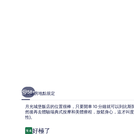
店
的
相
片
集
58+
簡介
客房
地點
規定
月光城堡飯店的位置很棒，只要開車 10 分鐘就可以到比斯
然後再去體驗瑞典式按摩和美體療程，放鬆身心，這才叫度
性)。
評
好極了
9.4
9.4 分，滿分 10 分，