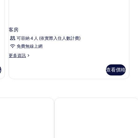
相
Hunting
Lodge)
片
的
詳
情
客房
可容納 4 人 (依實際入住人數計費)
免費無線上網
更
更多資訊
多
客
格
查看價格
房
的
詳
情
比亞里茲塔拉亞酒店及水療中心 - MGal