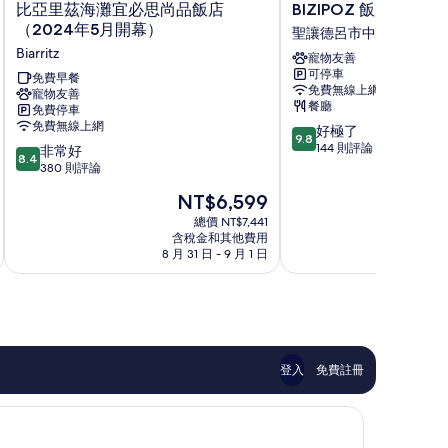
比
BIZIPOZ
比亞里茲海灘宜必思尚品飯店
BIZIPOZ 飯店
亞
飯
（2024年5月開幕）
聖讓德呂市中心
里
店
Biarritz
寵物友善
茲
聖
可停車
海
免費早餐
讓
免費無線上網
寵物友善
灘
德
餐廳
免費停車
宜
呂
免費無線上網
9.8
好極了
必
市
9.8
分，
144 則評論
8.4
思
非常好
中
8.4
滿
分，
尚
380 則評論
心
分
滿
品
現
NT$6,599
10
分
飯
在
分，
10
店
總價 NT$7,441
價
好
含稅金和其他費用
分，
（2024
格
8 月 31 日 - 9 月 1 日
8 月
極
非
年
為
了，
常
5
NT$6,599
144
好，
月
則
380
開
評
則
幕）
論
評
Biarritz
論
登入
免費註冊