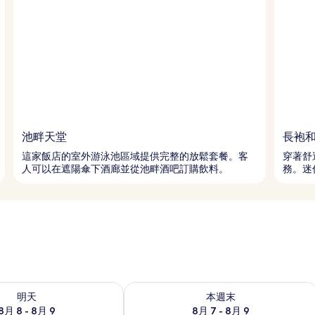
池畔天堂
長袍
這家飯店的室外游泳池區域提供完整的放鬆套餐。客
穿著舒
人可以在遮陽傘下酒廊並從池畔酒吧訂購飲料。
務。迷
8 - 8月 9) 的供應情況
查看本週末 (8月 7 - 8月 9) 的供應情況
明天
本週末
8月 8 - 8月 9
8月 7 - 8月 9