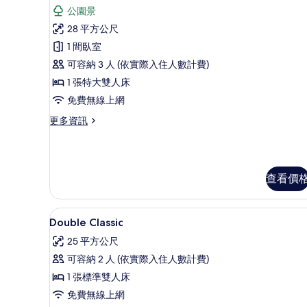
所
示
公園景
(In
有
高
the
28 平方公尺
相
Castle)
級
1 間臥室
的
片
雙
詳
可容納 3 人 (依實際入住人數計費)
人
情
1 張特大雙人床
房,
免費無線上網
露
更
更多資訊
台,
多
花
高
級
園
雙
查看價
景
人
房,
觀
露
高級寢具、舒適加層、迷你吧
顯
(In
台,
3
Double Classic
the
花
示
25 平方公尺
園
Hunting
Double
景
可容納 2 人 (依實際入住人數計費)
Lodge)
Classic
觀
1 張標準雙人床
的
(In
的
the
免費無線上網
所
所
Hunting