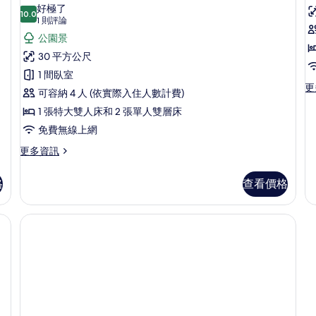
所
園
示
H
露
好極了
景
10.0
台,
L
有
D
10.0 分，滿分 10 分
家
(1
1 則評論
觀
花
St
則
Cl
相
庭
公園景
(In
園
評
A
the
景
片
客
30 平方公尺
Castle)
觀
論)
房,
1 間臥室
的
(I
更
更
詳
th
露
可容納 4 人 (依實際入住人數計費)
多
情
Hu
台,
1 張特大雙人床和 2 張單人雙層床
Do
Lo
Cl
St
花
免費無線上網
的
Ac
園
更
詳
更多資訊
的
多
情
景
詳
家
情
格
查看價格
觀
庭
客
(In
房,
the
、客房內保險箱
露
Hunting
台,
Lodge)
花
園
的
景
所
觀
(In
有
the