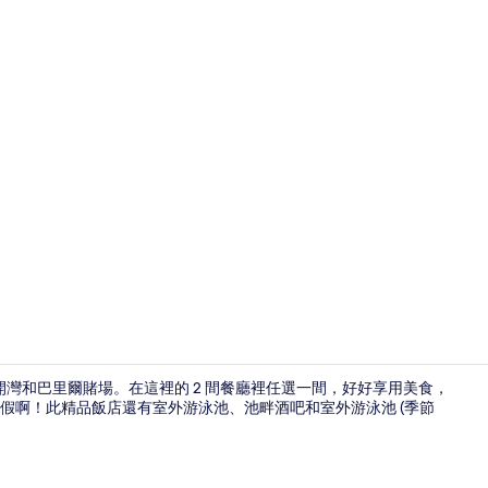
室外游泳池，開
開灣和巴里爾賭場。在這裡的 2 間餐廳裡任選一間，好好享用美食，
假啊！此精品飯店還有室外游泳池、池畔酒吧和室外游泳池 (季節
平面電視