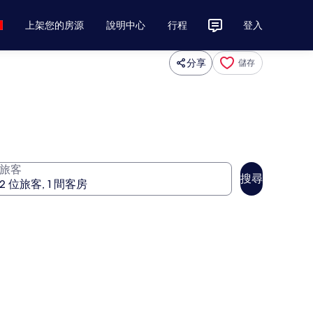
上架您的房源
說明中心
行程
登入
分享
儲存
旅客
搜尋