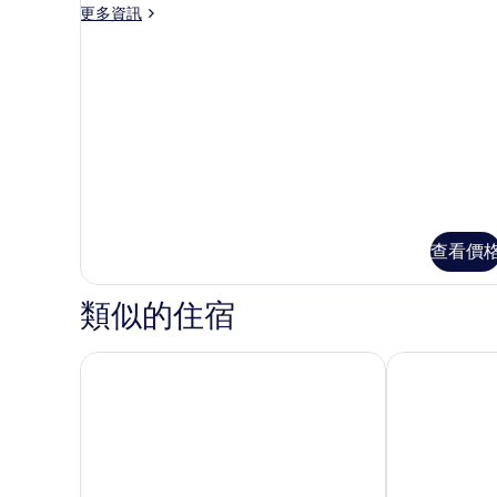
有
更
更多資訊
有
Lodge)
多
的
相
相
Double
詳
片
Classic
片
情
的
詳
情
查看價
類似的住宿
埃杜阿爾德七世飯店
聖朱利安飯店