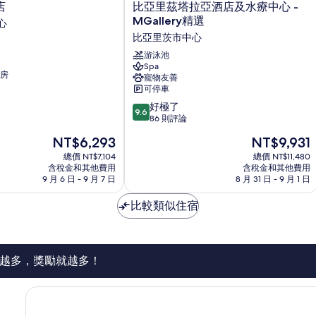
比
店
比亞里茲塔拉亞酒店及水療中心 -
亞
MGallery精選
心
里
比亞里茨市中心
茲
塔
游泳池
Spa
拉
房
寵物友善
亞
可停車
酒
9.6
店
好極了
9.6
分，
及
86 則評論
滿
水
現
現
NT$6,293
NT$9,931
分
療
在
在
10
總價 NT$7,104
中
總價 NT$11,480
價
價
含稅金和其他費用
含稅金和其他費用
分，
心
格
格
9 月 6 日 - 9 月 7 日
8 月 31 日 - 9 月 1 日
好
-
為
為
極
MGallery
NT$6,293
NT$9,931
比較類似住宿
了，
精
86
選
則
比
評
亞
論
里
越多，獎勵就越多！
茨
市
中
心