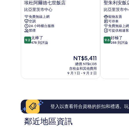
埃
聖
埃杜阿爾德七世飯店
聖朱利安飯
杜
朱
比亞里茨市中心
比亞里茨市中
阿
利
免費無線上網
寵物友善
爾
安
空調
可停車
德
飯
24 小時櫃台服務
免費無線上網
七
店
禁煙
可提供相連客
世
比
9.2
9.6
太棒了
好極了
飯
亞
9.2
9.6
分，
分，
478 則評論
288 則評論
店
里
滿
滿
比
茨
分
分
亞
市
現
NT$5,411
10
10
里
中
在
分，
分，
茨
總價 NT$6,135
心
價
太
好
含稅金和其他費用
市
格
9 月 1 日 - 9 月 2 日
棒
極
中
為
了，
了，
心
NT$5,411
478
288
則
則
評
評
論
論
登入以查看符合資格的折扣和禮遇。玩
鄰近地區資訊