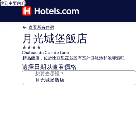
跳到主要內容
查看所有住宿
月光城堡飯店
4.0
Chateau du Clair de Lune
星
精品飯店，位於比亞里茲並設有室外游泳池和池畔酒吧
級
選擇日期以查看價格
住
想要去哪裡？
宿
月
光
城
堡
飯