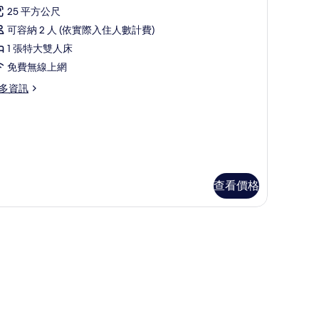
示
unting
25 平方公尺
odge,
ouble
可容納 2 人 (依實際入住人數計費)
airs
assic
1 張特大雙人床
ccess)
的
免費無線上網
的
所
n
所
多資訊
有
e
nting
有
相
uble
dge,
相
assic
片
airs
片
cess)
查看價格