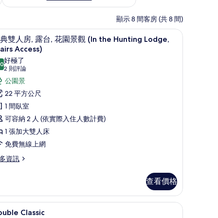
顯示 8 間客房 (共 8 間)
保險箱
經典雙人房, 露台, 花園景觀 (In the Hunting
顯
4
典雙人房, 露台, 花園景觀 (In the Hunting Lodge,
示
airs Access)
經
好極了
.0
10.0 分，滿分 10 分
(2
2 則評論
典
則
公園景
雙
評
22 平方公尺
人
論)
1 間臥室
,
可容納 2 人 (依實際入住人數計費)
露
1 張加大雙人床
,
免費無線上網
花
多資訊
園
景
查看價格
觀
n
unting Lodge) | 高級寢具、舒適加層、迷你吧、客房內保險箱
高級寢具、舒適加層、迷你吧、客房內保險箱
顯
he
3
uble Classic