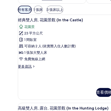
可
所有客房
1 張床
3 張床以上
用
經典雙人房, 花園景觀 (In th
顯
的
5
經典雙人房, 花園景觀 (In the Castle)
示
客
花園景
房
經
23 平方公尺
篩
典
1 間臥室
選
雙
條
可容納 2 人 (依實際入住人數計費)
人
件
1 張加大雙人床
房,
免費無線上網
花
更
更多資訊
園
多
景
經
典
觀
雙
(In
人
查看價
房,
the
花
Castle)
園
的
高級雙人房, 露台, 花園景觀 (In
顯
景
5
高級雙人房, 露台, 花園景觀 (In the Hunting Lodge)
觀