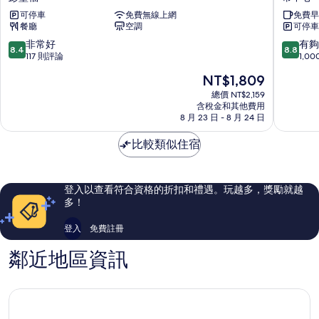
道
道
可停車
免費無線上網
免費早
夫
夫
餐廳
空調
可停車
市
希
中
爾
8.4
8.8
非常好
有夠
8.4
8.8
心
頓
分，
分，
117 則評論
1,0
普
歡
滿
滿
現
NT$1,809
瑞
朋
分
分
在
米
市
10
10
總價 NT$2,159
價
爾
含稅金和其他費用
中
分，
分，
格
8 月 23 日 - 8 月 24 日
飯
心
非
有
為
店
飯
常
夠
NT$1,809
比較類似住宿
彭
店
好，
讚，
堡
市
117
1,000
福
中
則
則
心
評
評
登入以查看符合資格的折扣和禮遇。玩越多，獎勵就越
論
論
多！
登入
免費註冊
鄰近地區資訊