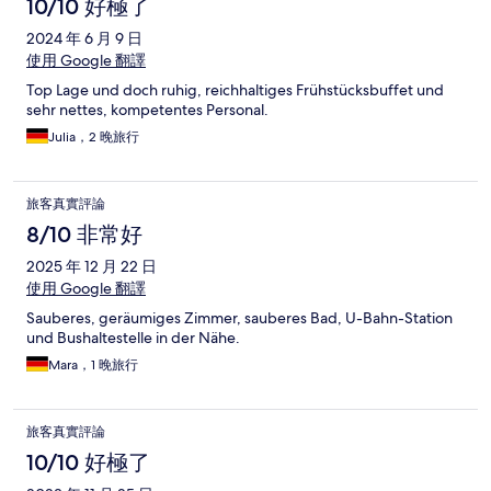
10/10 好極了
2024 年 6 月 9 日
使用 Google 翻譯
Top Lage und doch ruhig, reichhaltiges Frühstücksbuffet und
sehr nettes, kompetentes Personal.
Julia，2 晚旅行
旅客真實評論
8/10 非常好
2025 年 12 月 22 日
使用 Google 翻譯
Sauberes, geräumiges Zimmer, sauberes Bad, U-Bahn-Station
und Bushaltestelle in der Nähe.
Mara，1 晚旅行
旅客真實評論
10/10 好極了