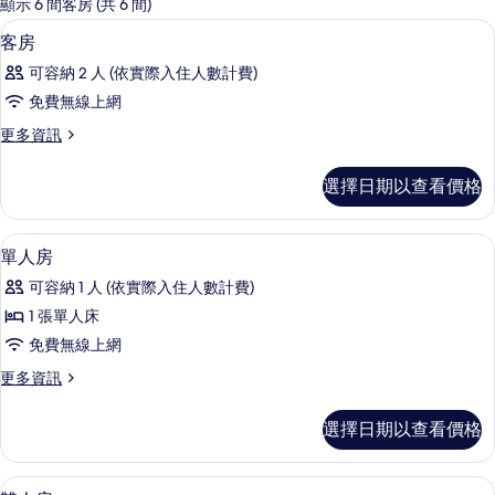
的
顯示 6 間客房 (共 6 間)
客
客房內保險箱、書桌、隔音、熨斗/熨
顯
4
客房
房
示
篩
可容納 2 人 (依實際入住人數計費)
客
選
免費無線上網
房
條
更
更多資訊
的
件
多
所
客
選擇日期以查看價格
房
有
的
相
詳
單人房 | 客房內保險箱、書桌、隔音、
顯
6
情
單人房
片
示
可容納 1 人 (依實際入住人數計費)
單
1 張單人床
人
免費無線上網
房
更
更多資訊
的
多
所
單
選擇日期以查看價格
人
有
房
相
的
雙人房 | 客房內保險箱、書桌、隔音、
顯