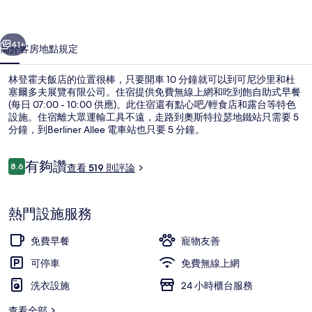
的
一個
下一個
相
41+
簡介
客房
地點
規定
片
林登霍夫飯店的位置很棒，只要開車 10 分鐘就可以到可尼沙里和杜
集
塞爾多夫展覽有限公司。住宿提供免費無線上網和吃到飽自助式早餐
(每日 07:00 - 10:00 供應)。此住宿還有點心吧/輕食店和露台等特色
設施。住宿離大眾運輸工具不遠，走路到奧斯特拉瑟地鐵站只需要 5
分鐘，到Berliner Allee 電車站也只要 5 分鐘。
評
有夠讚
8.6
查看 519 則評論
8.6 分，滿分 10 分，
論
含每日吃到飽自助式早餐
熱門設施服務
免費早餐
寵物友善
可停車
免費無線上網
洗衣設施
24 小時櫃台服務
查看全部