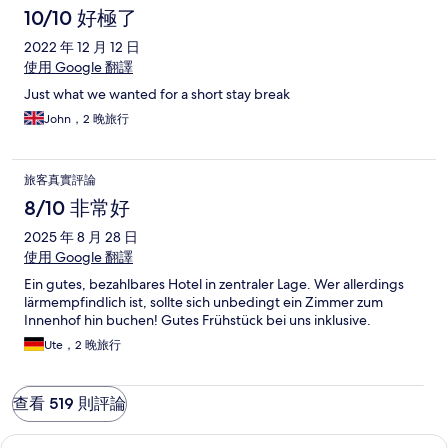
10/10 好極了
2022 年 12 月 12 日
使用 Google 翻譯
Just what we wanted for a short stay break
John，2 晚旅行
旅客真實評論
8/10 非常好
2025 年 8 月 28 日
使用 Google 翻譯
Ein gutes, bezahlbares Hotel in zentraler Lage. Wer allerdings
lärmempfindlich ist, sollte sich unbedingt ein Zimmer zum
Innenhof hin buchen! Gutes Frühstück bei uns inklusive.
Ute，2 晚旅行
查看 519 則評論