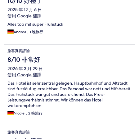
10/10 好極了
2025 年 12 月 6 日
使用 Google 翻譯
Alles top mit super Frühstück
Andrea，1 晚旅行
旅客真實評論
8/10 非常好
2026 年 3 月 29 日
使用 Google 翻譯
Das Hotel ist sehr zentral gelegen. Hauptbahnhof und Altstadt
sind fussläufug erreichbar. Das Personal war nett und hilfsbereit.
Das Frühstück war gut und ausreichend. Das Preis-
Leistungsverhältnis stimmt. Wir können das Hotel
weiterempfehlen.
Nicole，2 晚旅行
旅客真實評論