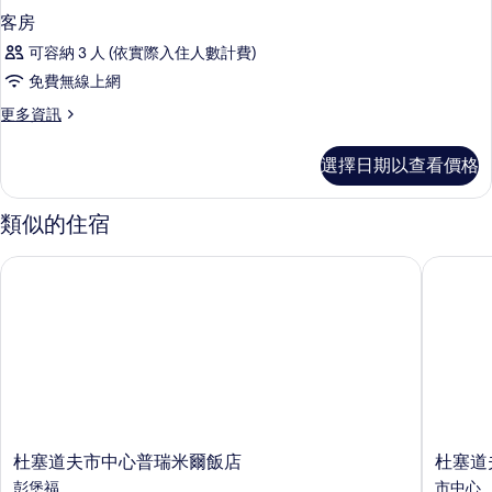
客房
可容納 3 人 (依實際入住人數計費)
免費無線上網
更
更多資訊
多
客
選擇日期以查看價格
房
的
詳
類似的住宿
情
杜塞道夫市中心普瑞米爾飯店
杜塞道夫
杜
杜
杜塞道夫市中心普瑞米爾飯店
杜塞道
塞
塞
彭堡福
市中心