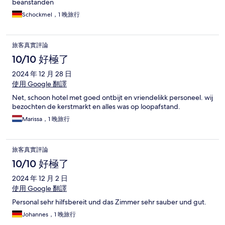
beanstanden
Schockmel，1 晚旅行
旅客真實評論
10/10 好極了
2024 年 12 月 28 日
使用 Google 翻譯
Net, schoon hotel met goed ontbijt en vriendelikk personeel. wij
bezochten de kerstmarkt en alles was op loopafstand.
Marissa，1 晚旅行
旅客真實評論
10/10 好極了
2024 年 12 月 2 日
使用 Google 翻譯
Personal sehr hilfsbereit und das Zimmer sehr sauber und gut.
Johannes，1 晚旅行