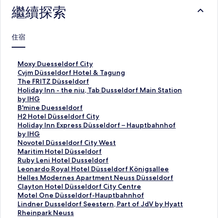
繼續探索
住宿
M
Moxy Duesseldorf City
o
C
Cvjm Düsseldorf Hotel & Tagung
x
v
T
The FRITZ Düsseldorf
y
j
h
H
Holiday Inn - the niu, Tab Dusseldorf Main Station
D
m
e
o
by IHG
u
D
F
l
B
B'mine Duesseldorf
e
ü
R
i
'
H
H2 Hotel Düsseldorf City
s
s
I
d
m
2
H
Holiday Inn Express Düsseldorf – Hauptbahnhof
s
s
T
a
i
H
o
by IHG
e
e
Z
y
n
o
l
N
Novotel Düsseldorf City West
l
l
D
I
e
t
i
o
M
Maritim Hotel Düsseldorf
d
d
ü
n
D
e
d
v
a
R
Ruby Leni Hotel Dusseldorf
o
o
s
n
u
l
a
o
r
u
L
Leonardo Royal Hotel Düsseldorf Königsallee
r
r
s
-
e
D
y
t
i
b
e
H
Helles Modernes Apartment Neuss Düsseldorf
f
f
e
t
s
ü
I
e
t
y
o
e
C
Clayton Hotel Düsseldorf City Centre
C
H
l
h
s
s
n
l
i
L
n
l
l
M
Motel One Düsseldorf-Hauptbahnhof
i
o
d
e
e
s
n
D
m
e
a
l
a
o
L
Lindner Dusseldorf Seestern, Part of JdV by Hyatt
t
t
o
n
l
e
E
ü
H
n
r
e
y
t
i
R
Rheinpark Neuss