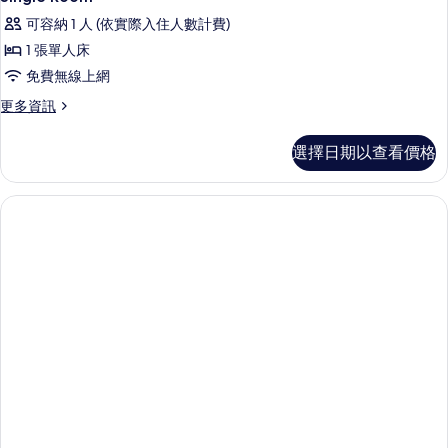
片
示
情
可容納 1 人 (依實際入住人數計費)
Single
1 張單人床
Room
免費無線上網
的
更
更多資訊
所
多
有
Single
選擇日期以查看價格
Room
相
的
片
詳
情