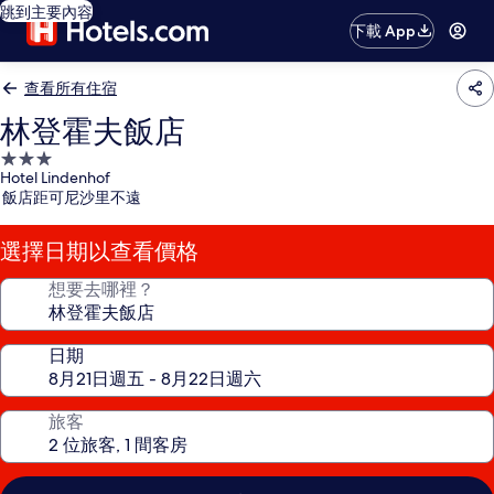
跳到主要內容
下載 App
查看所有住宿
林登霍夫飯店
3.0
Hotel Lindenhof
星
飯店距可尼沙里不遠
級
住
選擇日期以查看價格
宿
想要去哪裡？
日期
旅客