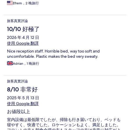
Efrem，2 晚旅行
旅客真實評論
10/10 好極了
2026 年 4 月 12 日
使用 Google 翻譯
Nice reception staff. Horrible bed, way too soft and
uncomfortable. Plastic makes the bed very sweaty.
Adrian，1 晚旅行
旅客真實評論
8/10 非常好
2025 年 5 月 13 日
使用 Google 翻譯
お値段以上
室内設備は最低限でしたが、掃除も行き届いており、ベッドも
寝やすく、快適でした。ロケーションもよく、満足しました。