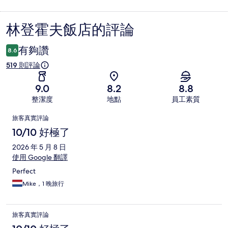
林登霍夫飯店的評論
評
論
有夠讚
8.6
519 則評論
9.0
8.2
8.8
整潔度
地點
員工素質
評
旅客真實評論
論
10/10 好極了
2026 年 5 月 8 日
使用 Google 翻譯
Perfect
Mike，1 晚旅行
旅客真實評論