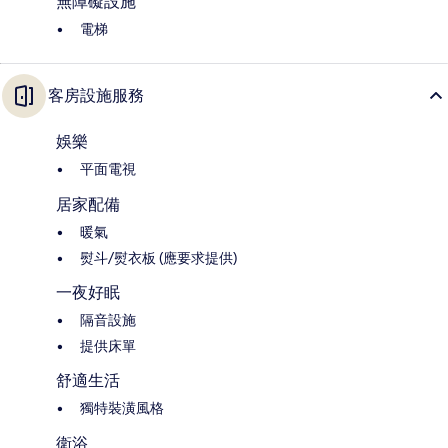
無障礙設施
電梯
客房設施服務
娛樂
平面電視
居家配備
暖氣
熨斗/熨衣板 (應要求提供)
一夜好眠
隔音設施
提供床單
舒適生活
獨特裝潢風格
衛浴