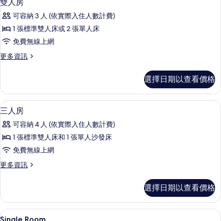
15
詳
雙人房
片
示
情
可容納 3 人 (依實際入住人數計費)
雙
1 張標準雙人床或 2 張單人床
人
免費無線上網
房
更
更多資訊
的
多
所
雙
選擇日期以查看價格
人
有
房
相
的
三人房 | 客房內保險箱、書桌、隔音、
顯
4
詳
三人房
片
示
情
可容納 4 人 (依實際入住人數計費)
三
1 張標準雙人床和 1 張單人沙發床
人
免費無線上網
房
更
更多資訊
的
多
所
三
選擇日期以查看價格
人
有
房
相
的
客房內保險箱、書桌、隔音、熨斗/熨
顯
12
詳
Single Room