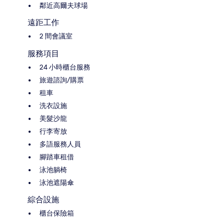
鄰近高爾夫球場
遠距工作
2 間會議室
服務項目
24 小時櫃台服務
旅遊諮詢/購票
租車
洗衣設施
美髮沙龍
行李寄放
多語服務人員
腳踏車租借
泳池躺椅
泳池遮陽傘
綜合設施
櫃台保險箱