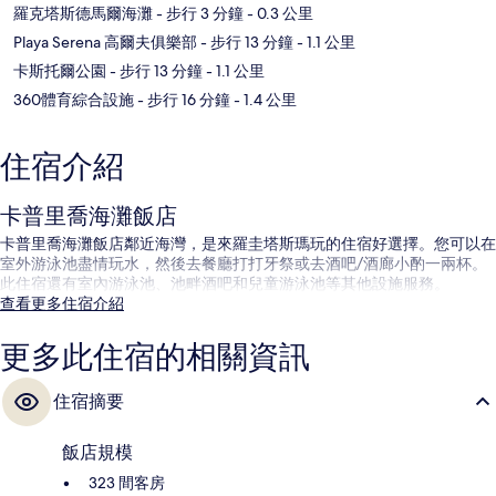
羅克塔斯德馬爾海灘
- 步行 3 分鐘
- 0.3 公里
Playa Serena 高爾夫俱樂部
- 步行 13 分鐘
- 1.1 公里
卡斯托爾公園
- 步行 13 分鐘
- 1.1 公里
360體育綜合設施
- 步行 16 分鐘
- 1.4 公里
住宿介紹
卡普里喬海灘飯店
卡普里喬海灘飯店鄰近海灣，是來羅圭塔斯瑪玩的住宿好選擇。您可以在
室外游泳池盡情玩水，然後去餐廳打打牙祭或去酒吧/酒廊小酌一兩杯。
此住宿還有室內游泳池、池畔酒吧和兒童游泳池等其他設施服務。
查看更多住宿介紹
更多此住宿的相關資訊
住宿摘要
飯店規模
323 間客房