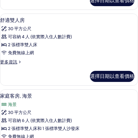
選擇日期以查看價格
人
所
房,
有
海
舒適雙人房 | 迷你吧、書桌、免費無線
顯
7
景
舒適雙人房
相
示
的
片
30 平方公尺
詳
舒
情
可容納 4 人 (依實際入住人數計費)
適
2 張標準雙人床
雙
免費無線上網
人
更
更多資訊
房
多
的
舒
選擇日期以查看價格
適
所
雙
有
人
迷你吧、書桌、免費無線上網、床單
顯
5
房
家庭客房, 海景
相
示
的
片
海景
詳
家
情
30 平方公尺
庭
可容納 6 人 (依實際入住人數計費)
客
2 張標準雙人床和 1 張標準雙人沙發床
房,
免費無線上網