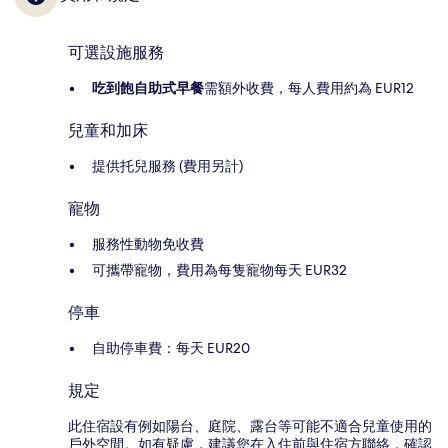
可選設施服務
吃到飽自助式早餐
需額外收費，每人費用約為 EUR12
兒童和加床
提供托兒服務 (費用另計)
寵物
服務性動物免收費
可攜帶寵物，費用為每隻寵物每天 EUR32
停車
自助停車費：每天 EUR20
規定
此住宿設有例如陽台、庭院、露台等可能不適合兒童使用的
戶外空間。如有疑慮，建議您在入住前與住宿方聯絡，確認