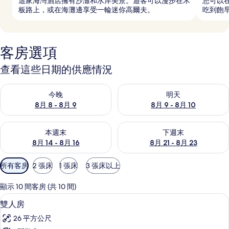
這家海灣酒店擁有沙灘和水岸美景。遊客可以漫步在木
您可以
板路上，或在海灘邊享受一輪迷你高爾夫。
吃到飽
客房選項
查看這些日期的供應情況
查看今晚 (8月 8 - 8月 9) 的供應情況
查看明天 (8月 9 - 8月 10) 的
今晚
明天
8月 8 - 8月 9
8月 9 - 8月 10
查看本週末 (8月 14 - 8月 16) 的供應情況
查看下週末 (8月 21 - 8月 23
本週末
下週末
8月 14 - 8月 16
8月 21 - 8月 23
可
所有客房
2 張床
1 張床
3 張床以上
用
的
顯示 10 間客房 (共 10 間)
客
迷你吧、書桌、免費無線上網、床單
顯
5
雙人房
房
示
篩
26 平方公尺
雙