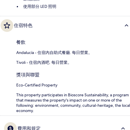
使用部分 LED 照明
住宿特色
餐飲
Andalucía - 住宿內自助式餐廳. 每日營業。
Tivoli - 住宿內酒吧. 每日營業。
獎項與聯盟
Eco-Certified Property
This property participates in Bioscore Sustainability, a program
that measures the property's impact on one or more of the
following: environment, community, cultural-heritage, the local
economy.
費用和規定