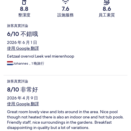
8.8
7.6
8.6
整潔度
設施服務
員工素質
評
旅客真實評論
論
6/10 不錯哦
2026 年 6 月 1 日
使用 Google 翻譯
Eetzaal overvol Leek wel mierenhoop
Johannes，1 晚旅行
旅客真實評論
8/10 非常好
2026 年 4 月 9 日
使用 Google 翻譯
Great room lovely view and lots around in the area. Nice pool
though not heated there is also an indoor one and hot tub pools.
Friendly staff, nice surroundings in the gardens. Breakfast
disappointing in quality but a lot of variations.