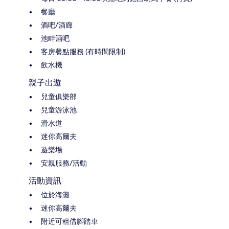
餐廳
酒吧/酒廊
池畔酒吧
客房餐點服務 (有時間限制)
飲水機
親子出遊
兒童俱樂部
兒童游泳池
滑水道
迷你高爾夫
遊樂場
安親服務/活動
活動資訊
位於海灘
迷你高爾夫
附近可租借腳踏車