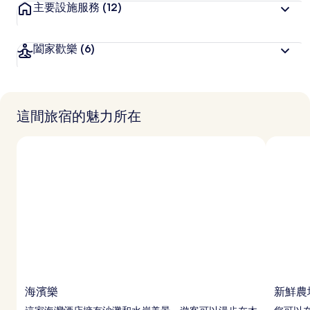
主要設施服務
(12)
闔家歡樂
(6)
這間旅宿的魅力所在
海濱樂
新鮮農