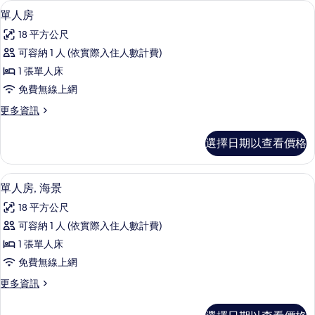
迷你吧、書桌、免費無線上網、床單
顯
4
景
單人房
相
示
的
片
18 平方公尺
詳
單
情
可容納 1 人 (依實際入住人數計費)
人
1 張單人床
房
免費無線上網
的
更
更多資訊
所
多
有
單
選擇日期以查看價格
人
相
房
片
的
迷你吧、書桌、免費無線上網、床單
顯
7
詳
單人房, 海景
示
情
18 平方公尺
單
可容納 1 人 (依實際入住人數計費)
人
1 張單人床
房,
免費無線上網
海
更
更多資訊
景
多
的
單