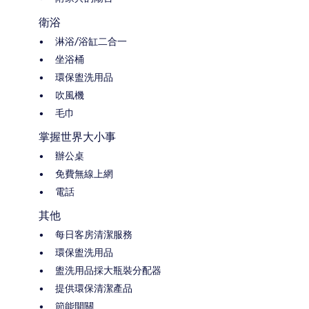
衛浴
淋浴/浴缸二合一
坐浴桶
環保盥洗用品
吹風機
毛巾
掌握世界大小事
辦公桌
免費無線上網
電話
其他
每日客房清潔服務
環保盥洗用品
盥洗用品採大瓶裝分配器
提供環保清潔產品
節能開關