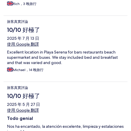
Rich，3 晚旅行
旅客真實評論
10/10 好極了
2025 年 7 月 13 日
使用 Google 翻譯
Excellent location in Playa Serena for bars restaurants beach
supermarket and buses. We stay included bed and breakfast
and that was varied and good.
Michael，14 晚旅行
旅客真實評論
10/10 好極了
2025 年 5 月 27 日
使用 Google 翻譯
Todo genial
Nos ha encantado, la atención excelente, limpieza y estalaciones