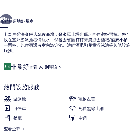
飯
一個
下一個
店
89+
簡介
客房
地點
規定
的
卡普里喬海灘飯店鄰近海灣，是來羅圭塔斯瑪玩的住宿好選擇。您可
相
以在室外游泳池盡情玩水，然後去餐廳打打牙祭或去酒吧/酒廊小酌
一兩杯。此住宿還有室內游泳池、池畔酒吧和兒童游泳池等其他設施
片
服務。
集
評
非常好
8.4
查看 96 則評論
8.4 分，滿分 10 分，
論
室內游泳池和室外游泳池，提供泳池遮
熱門設施服務
游泳池
寵物友善
可停車
免費無線上網
餐廳
空調
查看全部