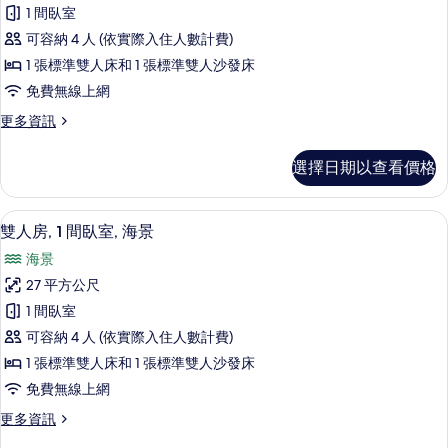
雙
1 間臥室
人
可容納 4 人 (依實際入住人數計費)
房,
1 張標準雙人床和 1 張標準雙人沙發床
1
免費無線上網
間
更
更多資訊
臥
多
室
雙
選擇日期以查看價格
人
的
房,
所
1
雙人房, 1 間臥室, 海景 | 迷你吧、
顯
1
間
有
雙人房, 1 間臥室, 海景
示
臥
相
海景
室
雙
片
的
27 平方公尺
人
詳
1 間臥室
情
房,
可容納 4 人 (依實際入住人數計費)
1
1 張標準雙人床和 1 張標準雙人沙發床
間
免費無線上網
臥
更
更多資訊
室,
多