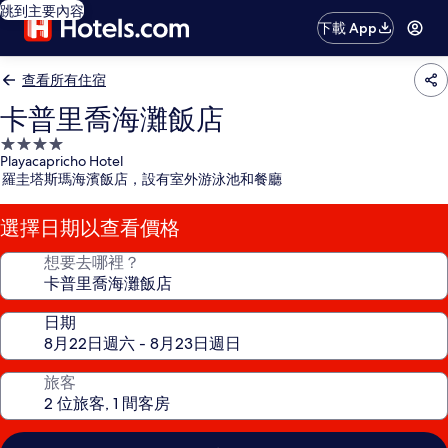
跳到主要內容
下載 App
查看所有住宿
卡普里喬海灘飯店
4.0
Playacapricho Hotel
星
羅圭塔斯瑪海濱飯店，設有室外游泳池和餐廳
級
住
選擇日期以查看價格
宿
想要去哪裡？
日期
旅客