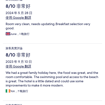
8/10 非常好
2024 年 5 月 28 日
使用 Google 翻譯
Room very clean, needs updating.Breakfast selection very
good.
June，1 晚旅行
旅客真實評論
8/10 非常好
2023 年 9 月 10 日
使用 Google 翻譯
We had a great family holiday here, the food was great, and the
room comfortable. The swimming pool and access to the beach
is great. The hotel is a little dated and could use some
improvements to make it more modern.
Yoli，7 晚旅行