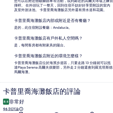
您可以在附近體驗腳踏車等活動，或到鄰近的高爾夫球場上練習
揮桿。 在外頭玩了一整天，回到住宿不妨好好享受附設的室內
及室外游泳池。 卡普里喬海灘飯店另外還有滑水道和花園。
卡普里喬海灘飯店內部或附近是否有餐廳？
是的，此住宿附設餐廳：Andalucía。
卡普里喬海灘飯店有戶外私人空間嗎？
是，每間客房都有附家具的陽台。
卡普里喬海灘飯店附近的環境怎麼樣？
卡普里喬海灘飯店位於海濱步道區，只要走路 13 分鐘就可以抵
達Playa Serena 高爾夫俱樂部，另外走 2 分鐘還會到羅克塔斯德
馬爾海灘。
卡普里喬海灘飯店的評論
評
論
非常好
8.4
96 則評論