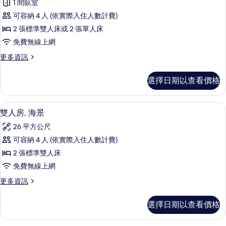
選
1 間臥室
人
條
可容納 4 人 (依實際入住人數計費)
房
件
2 張標準雙人床或 2 張單人床
的
免費無線上網
所
更
更多資訊
有
多
相
雙
選擇日期以查看價格
人
片
房
的
迷你吧、書桌、免費無線上網、床單
顯
6
詳
雙人房, 海景
示
情
26 平方公尺
雙
可容納 4 人 (依實際入住人數計費)
人
2 張標準雙人床
房,
免費無線上網
海
更
更多資訊
景
多
的
雙
選擇日期以查看價格
人
所
房,
有
海