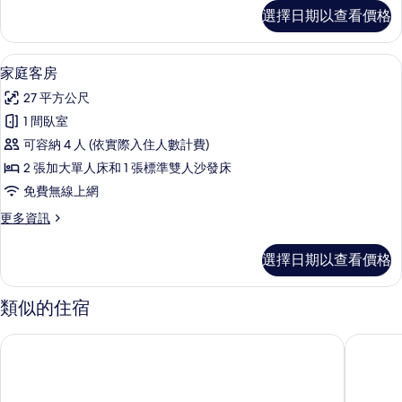
海
雙
選擇日期以查看價格
人
景
房,
的
1
家庭客房 | 迷你吧、書桌、免費無線上
顯
1
間
所
家庭客房
示
臥
有
27 平方公尺
室,
家
相
海
1 間臥室
庭
景
片
可容納 4 人 (依實際入住人數計費)
的
客
詳
2 張加大單人床和 1 張標準雙人沙發床
房
情
免費無線上網
的
更
更多資訊
所
多
有
家
選擇日期以查看價格
庭
相
客
片
房
類似的住宿
的
詳
杜爾塞海灘飯店
巴伊亞瑟
情