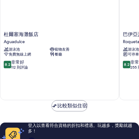
杜
巴
杜爾塞海灘飯店
巴伊亞
爾
伊
Aguadulce
Roqueta
塞
亞
游泳池
寵物友善
游泳池
海
瑟
免費無線上網
餐廳
可停車
灘
里
飯
納
8.2
8.2
非常好
非常
8.2
8.2
店
飯
分，
分，
112 則評論
255
Aguadulce
店
滿
滿
Roqueta
分
分
de
10
10
Mar
分，
分，
非
非
常
常
比較類似住宿
好，
好，
112
255
則
則
評
評
登入以查看符合資格的折扣和禮遇。玩越多，獎勵就越
論
論
多！