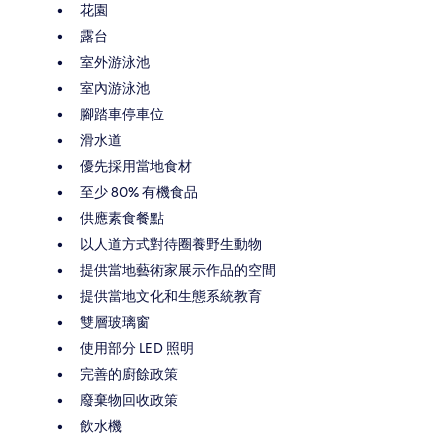
花園
露台
室外游泳池
室內游泳池
腳踏車停車位
滑水道
優先採用當地食材
至少 80% 有機食品
供應素食餐點
以人道方式對待圈養野生動物
提供當地藝術家展示作品的空間
提供當地文化和生態系統教育
雙層玻璃窗
使用部分 LED 照明
完善的廚餘政策
廢棄物回收政策
飲水機