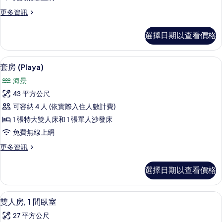
海
更
更多資訊
景
多
的
家
選擇日期以查看價格
庭
所
客
有
房,
套房 (Playa) | 露台/庭院
顯
12
海
套房 (Playa)
相
示
景
片
海景
的
套
詳
43 平方公尺
房
情
可容納 4 人 (依實際入住人數計費)
(Playa)
1 張特大雙人床和 1 張單人沙發床
的
免費無線上網
所
更
更多資訊
有
多
相
套
選擇日期以查看價格
房
片
(Playa)
的
雙人房, 1 間臥室 | 迷你吧、書桌、免
顯
1
詳
雙人房, 1 間臥室
示
情
27 平方公尺