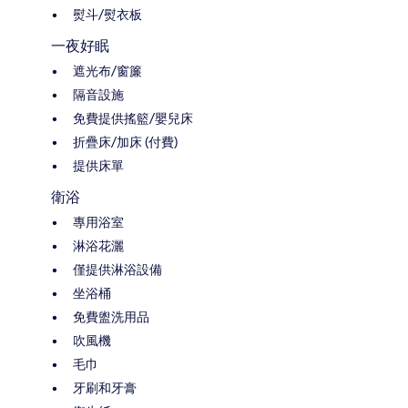
熨斗/熨衣板
一夜好眠
遮光布/窗簾
隔音設施
免費提供搖籃/嬰兒床
折疊床/加床 (付費)
提供床單
衛浴
專用浴室
淋浴花灑
僅提供淋浴設備
坐浴桶
免費盥洗用品
吹風機
毛巾
牙刷和牙膏