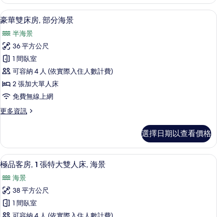
客
人
房,
豪華雙床房, 部分海景 | 客房景觀
顯
5
1
床,
豪華雙床房, 部分海景
示
張
部
半海景
特
豪
分
大
36 平方公尺
華
雙
海
1 間臥室
人
雙
景
床,
可容納 4 人 (依實際入住人數計費)
床
部
的
2 張加大單人床
分
房,
所
免費無線上網
海
部
景
有
更
更多資訊
的
分
多
相
詳
海
豪
情
片
選擇日期以查看價格
華
景
雙
的
床
極品客房, 1 張特大雙人床, 海景 | 海灘/
顯
5
房,
極品客房, 1 張特大雙人床, 海景
所
示
部
有
海景
分
極
海
相
38 平方公尺
品
景
片
1 間臥室
的
客
詳
可容納 4 人 (依實際入住人數計費)