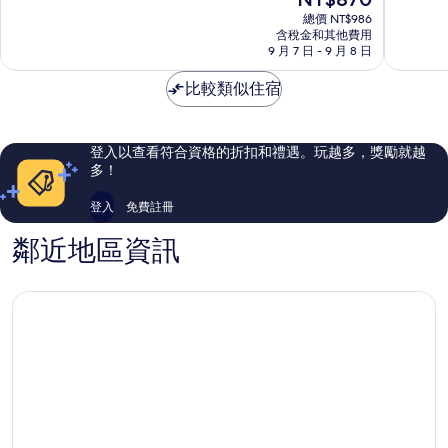
Ranh
分
分
在
10
10
總價 NT$986
價
含稅金和其他費用
分，
分，
格
9 月 7 日 - 9 月 8 日
非
不
為
常
錯
NT$870
比較類似住宿
好，
哦，
133
13
則
則
評
評
登入以查看符合資格的折扣和禮遇。玩越多，獎勵就越
論
論
多！
登入
免費註冊
鄰近地區資訊