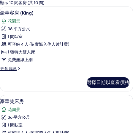
的
顯示 10 間客房 (共 10 間)
客
迷你吧、客房內保險箱、書桌、遮光布
顯
5
豪華客房 (King)
房
示
篩
花園景
豪
選
36 平方公尺
華
條
1 間臥室
客
件
可容納 4 人 (依實際入住人數計費)
房
1 張特大雙人床
(King)
免費無線上網
的
更
更多資訊
所
多
有
豪
選擇日期以查看價格
華
相
客
片
房
客房景觀
顯
6
(King)
豪華雙床房
示
的
花園景
詳
豪
情
36 平方公尺
華
1 間臥室
雙
可容納 4 人 (依實際入住人數計費)