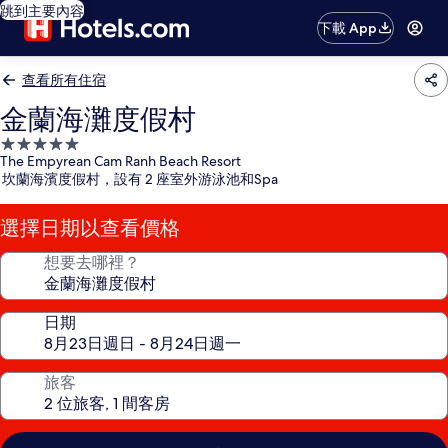
跳到主要內容
下載 App
查看所有住宿
金蘭海灘度假村
5.0
The Empyrean Cam Ranh Beach Resort
星
坎蘭海濱度假村，設有 2 座室外游泳池和Spa
級
住
選擇日期以查看價格
宿
想要去哪裡？
日期
旅客