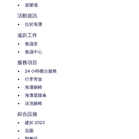
遊樂場
活動資訊
位於海灘
遠距工作
會議室
會議中心
服務項目
24 小時櫃台服務
行李寄放
海灘躺椅
海灘遮陽傘
泳池躺椅
綜合設施
建於 2023
花園
野餐區