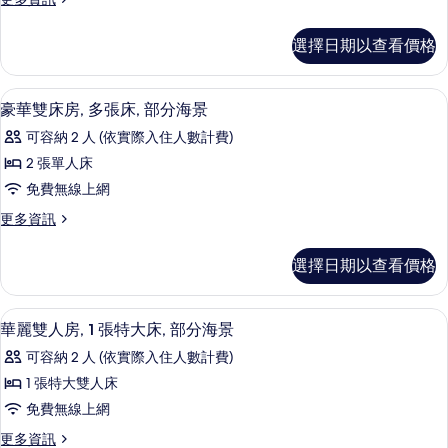
床
情
多
房,
尊
選擇日期以查看價格
貴
1
雙
間
床
迷你吧、客房內保險箱、書桌、遮光布
顯
6
房,
臥
豪華雙床房, 多張床, 部分海景
示
1
室,
可容納 2 人 (依實際入住人數計費)
間
豪
海
臥
2 張單人床
華
室,
洋
免費無線上網
海
雙
景
洋
更
更多資訊
床
景
多
觀
觀
房,
豪
的
選擇日期以查看價格
的
華
多
詳
所
雙
情
張
床
有
迷你吧、客房內保險箱、書桌、遮光布
顯
7
房,
華麗雙人房, 1 張特大床, 部分海景
床,
相
示
多
部
可容納 2 人 (依實際入住人數計費)
張
片
華
床,
分
1 張特大雙人床
麗
部
海
免費無線上網
分
雙
海
景
更
更多資訊