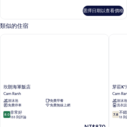
人
景
多
的
的
房,
華
選擇日期以查看價格
所
詳
麗
1
情
雙
有
張
人
類似的住宿
相
房,
特
1
片
大
坎朗海軍飯店
芽莊K'
張
床,
特
大
部
床,
分
部
分
海
海
景
景
的
的
詳
坎
芽
坎朗海軍飯店
芽莊K
所
情
朗
莊
Cam Ranh
Cam Ra
有
海
K'海
游泳池
免費早餐
游泳池
軍
景
相
免費停車
免費無線上網
洗衣設
飯
度
片
店
假
8.0
7.8
非常好
不錯
8.0
7.8
Cam
村
分，
分，
133 則評論
13 
Ranh
Cam
滿
滿
現
NT$870