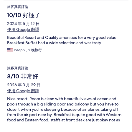
旅客真實評論
10/10 好極了
2024 年 5 月 12 日
使用 Google 翻譯
Beautiful Resort and Quality amenities for a very good value.
Breakfast Buffet had a wide selection and was tasty.
Joseph，2 晚旅行
旅客真實評論
8/10 非常好
2026 年 3 月 29 日
使用 Google 翻譯
Nice resort! Room is clean with beautiful views of ocean and
pools through a big sliding door and balcony but you have to
close it when you’re sleeping because of air planes taking off
from the air port near by. Breakfast is quite good with Western
food and Eastern food, staffs at front desk are just okay not as
courtesy as other resorts but other staffs are fine. It’s definitely
worth it! We would come back.