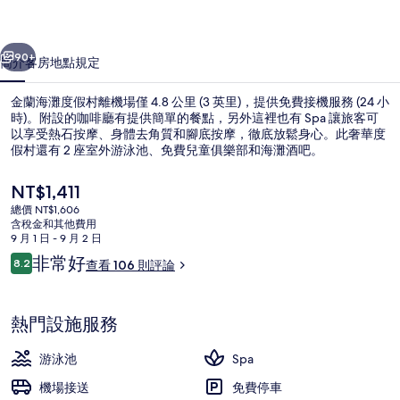
村
一個
下一個
的
90+
簡介
客房
地點
規定
相
金蘭海灘度假村離機場僅 4.8 公里 (3 英里)，提供免費接機服務 (24 小
片
時)。附設的咖啡廳有提供簡單的餐點，另外這裡也有 Spa 讓旅客可
以享受熱石按摩、身體去角質和腳底按摩，徹底放鬆身心。此奢華度
集
假村還有 2 座室外游泳池、免費兒童俱樂部和海灘酒吧。
目
NT$1,411
前
總價 NT$1,606
的
含稅金和其他費用
價
9 月 1 日 - 9 月 2 日
2 座室外游泳池，開放時間為 06:00 至
格
評
非常好
8.2
查看 106 則評論
是
8.2 分，滿分 10 分，
論
NT$1,411
熱門設施服務
游泳池
Spa
機場接送
免費停車