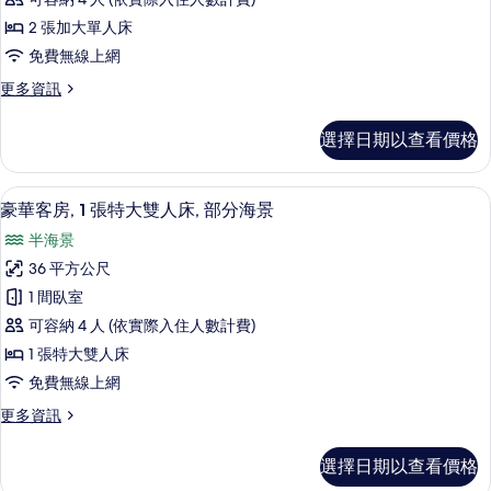
床
2 張加大單人床
房
免費無線上網
的
更
更多資訊
所
多
有
豪
選擇日期以查看價格
華
相
雙
片
床
豪華客房, 1 張特大雙人床, 部分海景
顯
5
房
豪華客房, 1 張特大雙人床, 部分海景
示
的
半海景
詳
豪
情
36 平方公尺
華
1 間臥室
客
可容納 4 人 (依實際入住人數計費)
房,
1 張特大雙人床
1
免費無線上網
張
更
更多資訊
特
多
大
豪
選擇日期以查看價格
華
雙