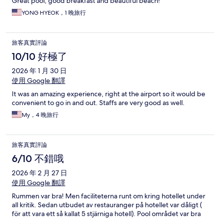
Great pool, good breakfast and beautiful beach!
YONG HYEOK，1 晚旅行
旅客真實評論
10/10 好極了
2026 年 1 月 30 日
使用 Google 翻譯
It was an amazing experience, right at the airport so it would be
convenient to go in and out. Staffs are very good as well.
My，4 晚旅行
旅客真實評論
6/10 不錯哦
2026 年 2 月 27 日
使用 Google 翻譯
Rummen var bra! Men faciliteterna runt om kring hotellet under
all kritik. Sedan utbudet av restauranger på hotellet var dåligt (
för att vara ett så kallat 5 stjärniga hotell). Pool området var bra