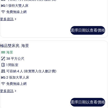
房,
情
1 張特大雙人床
1
免費無線上網
張
更
更多資訊
特
多
大
極
選擇日期以查看價格
品
雙
客
人
房,
極品雙床房, 海景 | 海灘/海景
顯
5
1
床,
極品雙床房, 海景
示
張
海
海景
特
極
景
大
38 平方公尺
品
雙
的
1 間臥室
人
雙
所
床,
可容納 4 人 (依實際入住人數計費)
床
海
有
2 張加大單人床
景
房,
相
免費無線上網
的
海
詳
片
更
更多資訊
情
景
多
的
極
選擇日期以查看價格
品
所
雙