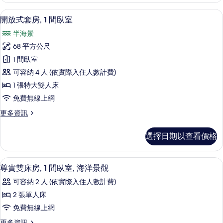
有
床
開放式套房, 1 間臥室 | 起居區
顯
6
房,
開放式套房, 1 間臥室
相
示
海
片
半海景
景
開
的
68 平方公尺
放
詳
1 間臥室
情
式
可容納 4 人 (依實際入住人數計費)
套
1 張特大雙人床
房,
免費無線上網
1
更
更多資訊
間
多
臥
開
選擇日期以查看價格
放
室
式
的
套
迷你吧、客房內保險箱、書桌、遮光布
顯
6
房,
所
尊貴雙床房, 1 間臥室, 海洋景觀
示
1
有
可容納 2 人 (依實際入住人數計費)
間
尊
相
臥
2 張單人床
貴
室
片
免費無線上網
的
雙
詳
更
更多資訊