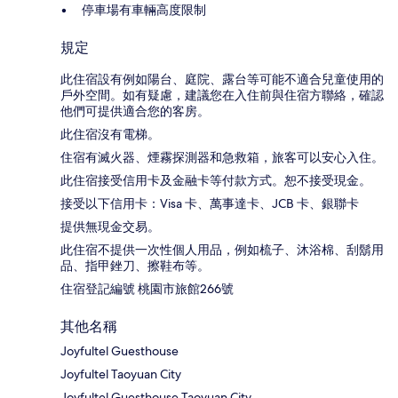
停車場有車輛高度限制
規定
此住宿設有例如陽台、庭院、露台等可能不適合兒童使用的
戶外空間。如有疑慮，建議您在入住前與住宿方聯絡，確認
他們可提供適合您的客房。
此住宿沒有電梯。
住宿有滅火器、煙霧探測器和急救箱，旅客可以安心入住。
此住宿接受信用卡及金融卡等付款方式。恕不接受現金。
接受以下信用卡：Visa 卡、萬事達卡、JCB 卡、銀聯卡
提供無現金交易。
此住宿不提供一次性個人用品，例如梳子、沐浴棉、刮鬍用
品、指甲銼刀、擦鞋布等。
住宿登記編號 桃園市旅館266號
其他名稱
Joyfultel Guesthouse
Joyfultel Taoyuan City
Joyfultel Guesthouse Taoyuan City