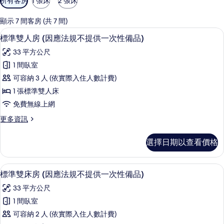
所有客房
1 張床
2 張床
用
的
顯示 7 間客房 (共 7 間)
客
客房內保險箱、書桌、筆電工作空間、
顯
5
標準雙人房 (因應法規不提供一次性備品)
房
示
篩
33 平方公尺
標
選
1 間臥室
準
條
可容納 3 人 (依實際入住人數計費)
雙
件
1 張標準雙人床
人
免費無線上網
房
更
更多資訊
(因
多
應
標
選擇日期以查看價格
準
法
雙
規
人
客房內保險箱、書桌、筆電工作空間、
顯
5
房
標準雙床房 (因應法規不提供一次性備品)
不
示
(因
提
33 平方公尺
應
標
法
供
1 間臥室
準
規
一
可容納 2 人 (依實際入住人數計費)
不
雙