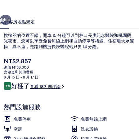
集
一個
下一個
21+
簡介
客房
地點
規定
悅徠舘的位置不錯，開車 15 分鐘可以到林口長庚紀念醫院和桃園觀
光夜市。您可以享受免費無線上網和自助停車等禮遇。住宿離大眾運
輸工具不遠，走路到機捷長庚醫院站只要 14 分鐘。
目
NT$2,857
前
總價 NT$3,300
的
含稅金和其他費用
價
8 月 16 日 - 8 月 17 日
格
評
好極了
9.6
查看 187 則評論
大廳休息區
是
9.6 分，滿分 10 分，
論
NT$2,857
熱門設施服務
免費停車
免費無線上網
空調
洗衣設施