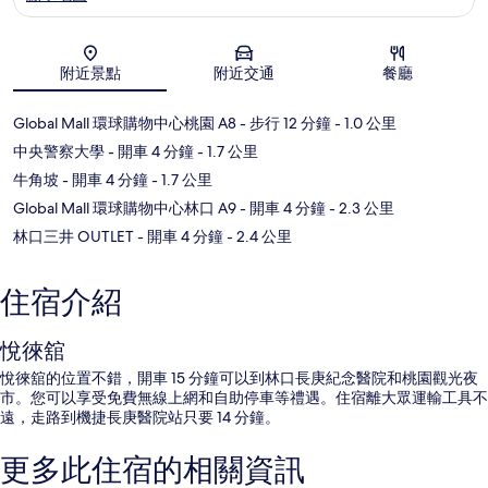
地圖
附近景點
附近交通
餐廳
Global Mall 環球購物中心桃園 A8
- 步行 12 分鐘
- 1.0 公里
中央警察大學
- 開車 4 分鐘
- 1.7 公里
牛角坡
- 開車 4 分鐘
- 1.7 公里
Global Mall 環球購物中心林口 A9
- 開車 4 分鐘
- 2.3 公里
林口三井 OUTLET
- 開車 4 分鐘
- 2.4 公里
住宿介紹
悅徠舘
悅徠舘的位置不錯，開車 15 分鐘可以到林口長庚紀念醫院和桃園觀光夜
市。您可以享受免費無線上網和自助停車等禮遇。住宿離大眾運輸工具不
遠，走路到機捷長庚醫院站只要 14 分鐘。
更多此住宿的相關資訊