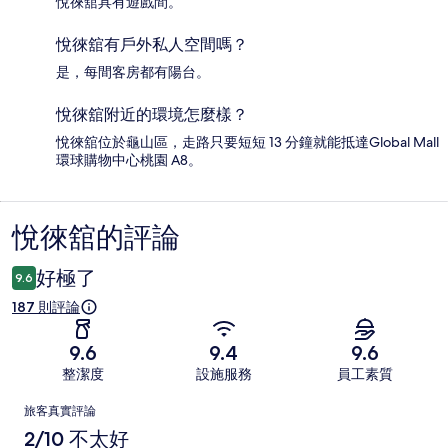
悅徠舘具有遊戲間。
悅徠舘有戶外私人空間嗎？
是，每間客房都有陽台。
悅徠舘附近的環境怎麼樣？
悅徠舘位於龜山區，走路只要短短 13 分鐘就能抵達Global Mall
環球購物中心桃園 A8。
悅徠舘的評論
評
論
好極了
9.6
187 則評論
9.6
9.4
9.6
整潔度
設施服務
員工素質
評
旅客真實評論
論
2/10 不太好