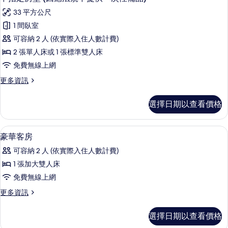
不
示
(因
相
提
33 平方公尺
應
不
片
法
供
1 間臥室
指
規
一
可容納 2 人 (依實際入住人數計費)
不
定
提
次
2 張單人床或 1 張標準雙人床
房
供
性
免費無線上網
一
型
備
次
更
更多資訊
(因
性
多
品)
備
應
不
選擇日期以查看價格
的
品)
指
法
的
定
所
規
詳
房
客房內保險箱、書桌、筆電工作空間、
顯
有
情
5
型
豪華客房
不
示
(因
相
提
可容納 2 人 (依實際入住人數計費)
應
豪
片
法
供
1 張加大雙人床
華
規
一
免費無線上網
不
客
提
次
更
更多資訊
房
供
多
性
一
的
豪
選擇日期以查看價格
備
次
華
所
性