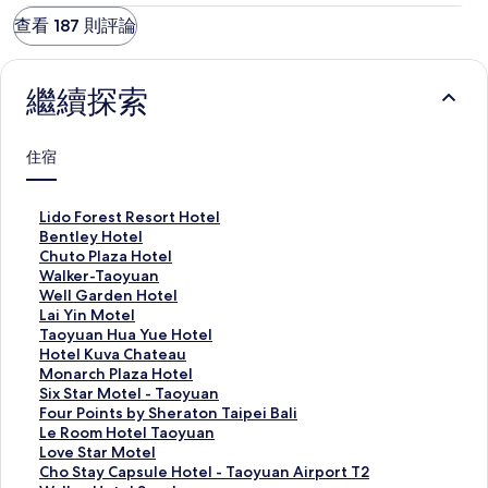
查看 187 則評論
繼續探索
住宿
L
Lido Forest Resort Hotel
i
B
Bentley Hotel
d
e
C
Chuto Plaza Hotel
o
n
h
W
Walker-Taoyuan
F
t
u
a
W
Well Garden Hotel
o
l
t
l
e
L
Lai Yin Motel
r
e
o
k
l
a
T
Taoyuan Hua Yue Hotel
e
y
P
e
l
i
a
H
Hotel Kuva Chateau
s
H
l
r
G
Y
o
o
M
Monarch Plaza Hotel
t
o
a
-
a
i
y
t
o
S
Six Star Motel - Taoyuan
R
t
z
T
r
n
u
e
n
i
F
Four Points by Sheraton Taipei Bali
e
e
a
a
d
M
a
l
a
x
o
L
Le Room Hotel Taoyuan
s
l
H
o
e
o
n
K
r
S
u
e
L
Love Star Motel
o
的
o
y
n
t
H
u
c
t
r
R
o
C
Cho Stay Capsule Hotel - Taoyuan Airport T2