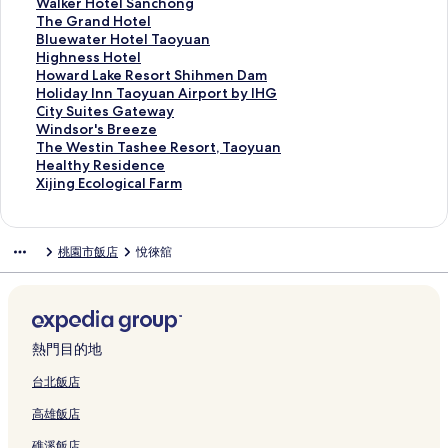
r
連
t
u
H
e
u
v
h
a
P
o
v
h
W
Walker Hotel Sanchong
t
結
e
a
o
l
a
a
P
r
o
o
e
o
a
T
The Grand Hotel
H
l
n
t
的
Y
C
l
M
i
m
S
S
l
h
B
Bluewater Hotel Taoyuan
o
的
的
e
連
u
h
a
o
n
H
t
t
k
e
l
H
Highness Hotel
t
連
連
l
結
e
a
z
t
t
o
a
a
e
G
u
i
H
Howard Lake Resort Shihmen Dam
e
結
結
的
H
t
a
e
s
t
r
y
r
r
e
g
o
H
Holiday Inn Taoyuan Airport by IHG
l
連
o
e
H
l
b
e
M
C
H
a
w
h
w
o
C
City Suites Gateway
的
結
t
a
o
-
y
l
o
a
o
n
a
n
a
l
i
W
Windsor's Breeze
連
e
u
t
T
S
T
t
p
t
d
t
e
r
i
t
i
T
The Westin Tashee Resort, Taoyuan
結
l
的
e
a
h
a
e
s
e
H
e
s
d
d
y
n
h
H
Healthy Residence
的
連
l
o
e
o
l
u
l
o
r
s
L
a
S
d
e
e
X
Xijing Ecological Farm
連
結
的
y
r
y
的
l
S
t
H
H
a
y
u
s
W
a
i
結
連
u
a
u
連
e
a
e
o
o
k
I
i
o
e
l
j
結
a
t
a
結
H
n
l
t
t
e
n
t
r
s
t
i
桃園市飯店
悅徠舘
n
o
n
o
c
的
e
e
R
n
e
'
t
h
n
的
n
的
t
h
連
l
l
e
T
s
s
i
y
g
連
T
連
e
o
結
T
的
s
a
G
B
n
R
E
結
a
結
l
n
a
連
o
o
a
r
T
e
c
i
-
g
o
結
r
y
t
e
a
s
o
p
T
的
y
t
u
e
e
s
i
l
熱門目的地
e
a
連
u
S
a
w
z
h
d
o
i
o
結
a
h
n
a
e
e
e
g
台北飯店
B
y
n
i
A
y
的
e
n
i
高雄飯店
a
u
的
h
i
的
連
R
c
c
l
a
連
m
r
連
結
e
e
a
礁溪飯店