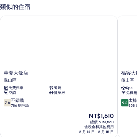
的
床
類似的住宿
客
所
房
華夏大飯店
福容大飯店
有
的
詳
相
情
片
華
福
華夏大飯店
福容大飯
夏
容
龜山區
龜山區
大
大
免費停車
餐廳
Spa
飯
飯
空調
健身房
免費無
店
店
龜
-
7.6
9.2
不錯哦
太棒
7.6
9.2
山
桃
分，
分，
786 則評論
858
區
園
滿
滿
現
NT$1,610
機
分
分
在
場
10
10
總價 NT$1,860
價
含稅金和其他費用
捷
分，
分，
格
8 月 14 日 - 8 月 15 日
運
不
太
為