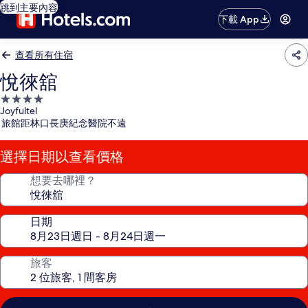
跳到主要內容
下載 App
查看所有住宿
悅徠舘
4.0
Joyfultel
星
旅館距林口長庚紀念醫院不遠
級
住
選擇日期以查看價格
宿
想要去哪裡？
日期
旅客