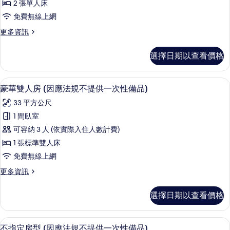
提
次
2 張單人床
床
供
性
免費無線上網
一
房
備
次
更
更多資訊
(因
性
多
品)
備
應
標
選擇日期以查看價格
的
品)
準
法
的
雙
所
規
詳
床
客房內保險箱、書桌、筆電工作空間、
顯
有
情
4
房
豪華雙人房 (因應法規不提供一次性備品)
不
示
(因
相
提
33 平方公尺
應
豪
片
法
供
1 間臥室
華
規
一
可容納 3 人 (依實際入住人數計費)
不
雙
提
次
1 張標準雙人床
人
供
性
免費無線上網
一
房
備
次
更
更多資訊
(因
性
多
品)
備
應
豪
選擇日期以查看價格
的
品)
華
法
的
雙
所
規
詳
人
客房內保險箱、書桌、筆電工作空間、
顯
有
情
6
房
不指定房型 (因應法規不提供一次性備品)