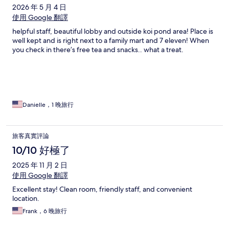
2026 年 5 月 4 日
使用 Google 翻譯
helpful staff, beautiful lobby and outside koi pond area! Place is
well kept and is right next to a family mart and 7 eleven! When
you check in there’s free tea and snacks.. what a treat.
Danielle，1 晚旅行
旅客真實評論
10/10 好極了
2025 年 11 月 2 日
使用 Google 翻譯
Excellent stay! Clean room, friendly staff, and convenient
location.
Frank，6 晚旅行