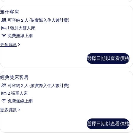
客
品)
備
有
房
客房內保險箱、書桌、筆電工作空間、
顯
的
品)
4
的
雅仕客房
相
的
示
詳
所
片
可容納 2 人 (依實際入住人數計費)
詳
情
雅
有
情
1 張加大雙人床
仕
相
免費無線上網
客
片
更
更多資訊
房
多
的
雅
選擇日期以查看價格
仕
所
客
有
房
客房內保險箱、書桌、筆電工作空間、
顯
4
的
經典雙床客房
相
示
詳
片
可容納 2 人 (依實際入住人數計費)
情
經
2 張單人床
典
免費無線上網
雙
更
更多資訊
床
多
客
經
選擇日期以查看價格
典
房
雙