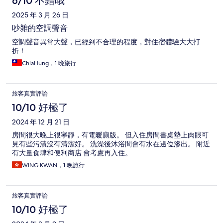
6/10 不錯哦
2025 年 3 月 26 日
吵雜的空調聲音
空調聲音異常大聲，已經到不合理的程度，對住宿體驗大大打
折！
ChiaHung，1 晚旅行
旅客真實評論
10/10 好極了
2024 年 12 月 21 日
房間很大晚上很寧靜，有電暖廁版。 但入住房間書桌墊上肉眼可
見有些污漬沒有清潔好。 洗澡後沐浴間會有水在邊位滲出。 附近
有大量食肆和便利商店 會考慮再入住。
WING KWAN，1 晚旅行
旅客真實評論
10/10 好極了