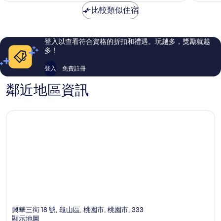
A8
錯
棒
NT$1,610
比較類似住宿
龜
哦，
了，
山
786
858
區
則
則
評
評
登入以查看符合資格的折扣和禮遇。玩越多，獎勵就越
論
論
多！
登入
免費註冊
鄰近地區資訊
興華三街 18 號, 龜山區, 桃園市, 桃園市, 333
顯示地圖