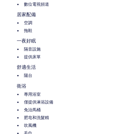
數位電視頻道
居家配備
空調
拖鞋
一夜好眠
隔音設施
提供床單
舒適生活
陽台
衛浴
專用浴室
僅提供淋浴設備
免治馬桶
肥皂和洗髮精
吹風機
毛巾