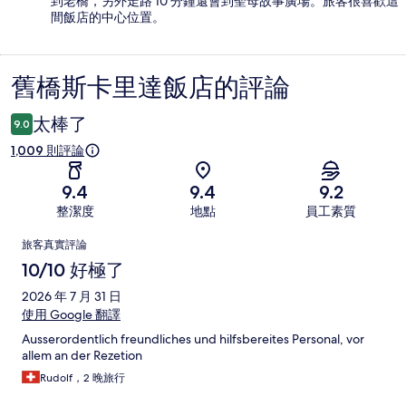
到老橋，另外走路 10 分鐘還會到聖母故事廣場。旅客很喜歡這
間飯店的中心位置。
舊橋斯卡里達飯店的評論
評
論
太棒了
9.0
1,009 則評論
9.4
9.4
9.2
整潔度
地點
員工素質
評
旅客真實評論
論
10/10 好極了
2026 年 7 月 31 日
使用 Google 翻譯
Ausserordentlich freundliches und hilfsbereites Personal, vor
allem an der Rezetion
Rudolf，2 晚旅行