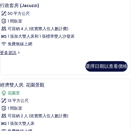
行政套房 (Jacuzzi) | 羽絨被、記
顯
26
加
園
行政套房 (Jacuzzi)
示
大
景
50 平方公尺
雙
行
觀
人
1 間臥室
政
床,
的
可容納 4 人 (依實際入住人數計費)
花
套
所
園
1 張加大雙人床和 1 張標準雙人沙發床
房
景
有
免費無線上網
觀
(Jacuzzi)
相
的
更
更多資訊
的
詳
多
片
所
情
行
選擇日期以查看價格
政
有
套
相
房
經濟雙人房, 花園景觀 | 羽絨被、記
顯
10
(Jacuzzi)
片
經濟雙人房, 花園景觀
示
的
花園景
詳
經
情
13 平方公尺
濟
1 間臥室
雙
可容納 2 人 (依實際入住人數計費)
人
1 張加大雙人床
房,