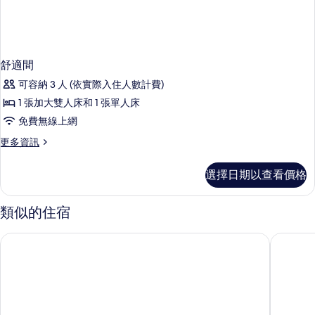
舒適間
可容納 3 人 (依實際入住人數計費)
1 張加大雙人床和 1 張單人床
免費無線上網
更
更多資訊
多
舒
選擇日期以查看價格
適
間
的
類似的住宿
詳
情
佛羅倫斯 Piazza San Paolino 25hours 飯店
佛羅倫斯