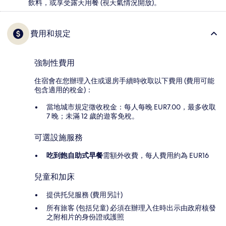
飲料，或享受露天用餐 (視天氣情況開放)。
費用和規定
強制性費用
住宿會在您辦理入住或退房手續時收取以下費用 (費用可能
包含適用的稅金)：
當地城市規定徵收稅金：每人每晚 EUR7.00，最多收取
7 晚；未滿 12 歲的遊客免稅。
可選設施服務
吃到飽自助式早餐
需額外收費，每人費用約為 EUR16
兒童和加床
提供托兒服務 (費用另計)
所有旅客 (包括兒童) 必須在辦理入住時出示由政府核發
之附相片的身份證或護照