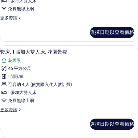
1 張特大雙人床
房
免費無線上網
的
更
更多資訊
所
多
有
奢
選擇日期以查看價格
華
相
套
片
房
客房景觀
顯
9
的
套房, 1 張加大雙人床, 花園景觀
示
詳
花園景
情
套
46 平方公尺
房,
1 間臥室
1
可容納 4 人 (依實際入住人數計費)
張
1 張加大雙人床
加
免費無線上網
大
更
更多資訊
雙
多
人
套
選擇日期以查看價格
房,
床,
1
花
張