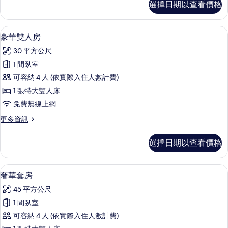
選擇日期以查看價格
級
有
雙
相
人
豪華雙人房 | 羽絨被、記憶床墊、迷
顯
18
房
豪華雙人房
片
示
的
30 平方公尺
詳
豪
情
1 間臥室
華
可容納 4 人 (依實際入住人數計費)
雙
1 張特大雙人床
人
免費無線上網
房
更
更多資訊
的
多
所
豪
選擇日期以查看價格
華
有
雙
相
人
奢華套房 | 羽絨被、記憶床墊、迷你
顯
22
房
奢華套房
片
示
的
45 平方公尺
詳
奢
情
1 間臥室
華
可容納 4 人 (依實際入住人數計費)
套