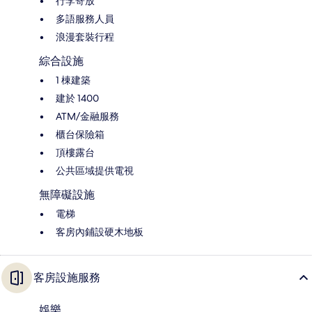
行李寄放
多語服務人員
浪漫套裝行程
綜合設施
1 棟建築
建於 1400
ATM/金融服務
櫃台保險箱
頂樓露台
公共區域提供電視
無障礙設施
電梯
客房內鋪設硬木地板
客房設施服務
娛樂