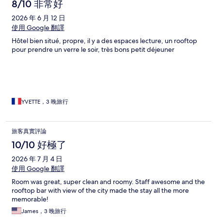
8/10 非常好
2026 年 6 月 12 日
使用 Google 翻譯
Hôtel bien situé, propre, il y a des espaces lecture, un rooftop
pour prendre un verre le soir, très bons petit déjeuner
YVETTE，3 晚旅行
旅客真實評論
10/10 好極了
2026 年 7 月 4 日
使用 Google 翻譯
Room was great, super clean and roomy. Staff awesome and the
rooftop bar with view of the city made the stay all the more
memorable!
James，3 晚旅行