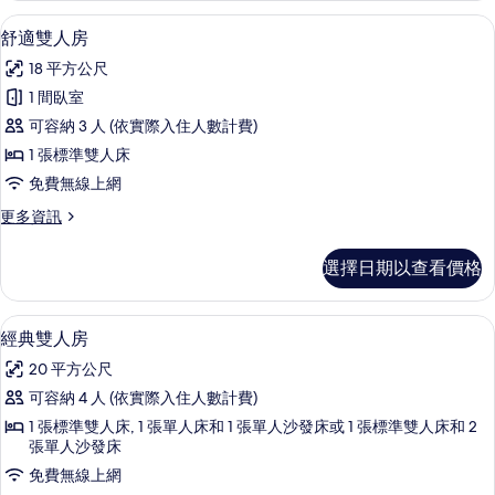
片
相
的
舒適雙人房 | 羽絨被、記憶床墊、迷
顯
片
10
詳
舒適雙人房
示
情
18 平方公尺
舒
1 間臥室
適
可容納 3 人 (依實際入住人數計費)
雙
1 張標準雙人床
人
免費無線上網
房
更
更多資訊
的
多
所
舒
選擇日期以查看價格
適
有
雙
相
人
經典雙人房 | 羽絨被、記憶床墊、迷
顯
15
房
經典雙人房
片
示
的
20 平方公尺
詳
經
情
可容納 4 人 (依實際入住人數計費)
典
1 張標準雙人床, 1 張單人床和 1 張單人沙發床或 1 張標準雙人床和 2
雙
張單人沙發床
人
免費無線上網