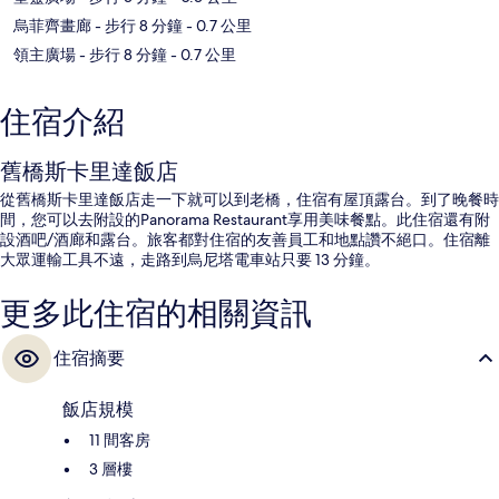
烏菲齊畫廊
- 步行 8 分鐘
- 0.7 公里
領主廣場
- 步行 8 分鐘
- 0.7 公里
住宿介紹
舊橋斯卡里達飯店
從舊橋斯卡里達飯店走一下就可以到老橋，住宿有屋頂露台。到了晚餐時
間，您可以去附設的Panorama Restaurant享用美味餐點。此住宿還有附
設酒吧/酒廊和露台。旅客都對住宿的友善員工和地點讚不絕口。住宿離
大眾運輸工具不遠，走路到烏尼塔電車站只要 13 分鐘。
更多此住宿的相關資訊
住宿摘要
飯店規模
11 間客房
3 層樓