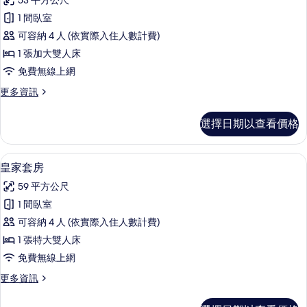
有
53 平方公尺
園
豪
景
相
1 間臥室
華
觀
片
可容納 4 人 (依實際入住人數計費)
的
套
詳
1 張加大雙人床
房
情
免費無線上網
(Jacuzzi)
更
更多資訊
的
多
所
豪
選擇日期以查看價格
華
有
套
相
房
皇家套房 | 羽絨被、記憶床墊、迷你
顯
16
(Jacuzzi)
片
皇家套房
示
的
59 平方公尺
詳
皇
情
1 間臥室
家
可容納 4 人 (依實際入住人數計費)
套
1 張特大雙人床
房
免費無線上網
的
更
更多資訊
所
多
有
皇