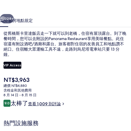
飯
一個
下一個
店
328+
簡介
客房
地點
規定
的
從舊橋斯卡里達飯店走一下就可以到老橋，住宿有屋頂露台。到了晚
相
餐時間，您可以去附設的Panorama Restaurant享用美味餐點。此住
宿還有附設酒吧/酒廊和露台。旅客都對住宿的友善員工和地點讚不
片
絕口。住宿離大眾運輸工具不遠，走路到烏尼塔電車站只要 13 分
集
鐘。
VIP Access
目
NT$3,963
供應晚餐
前
總價 NT$4,880
的
含稅金和其他費用
價
8 月 14 日 - 8 月 15 日
格
評
太棒了
9.0
查看 1,009 則評論
是
9.0 分，滿分 10 分，
論
NT$3,963
熱門設施服務