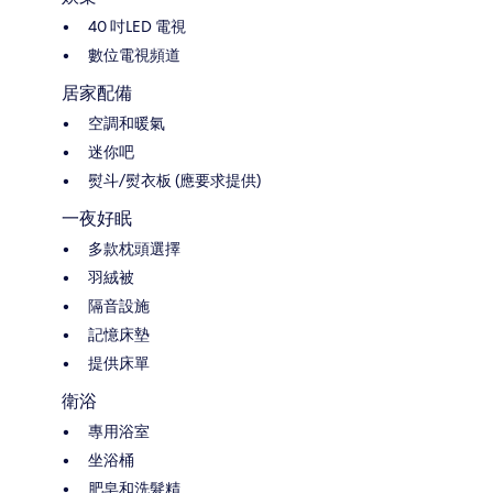
40 吋LED 電視
數位電視頻道
居家配備
空調和暖氣
迷你吧
熨斗/熨衣板 (應要求提供)
一夜好眠
多款枕頭選擇
羽絨被
隔音設施
記憶床墊
提供床單
衛浴
專用浴室
坐浴桶
肥皂和洗髮精