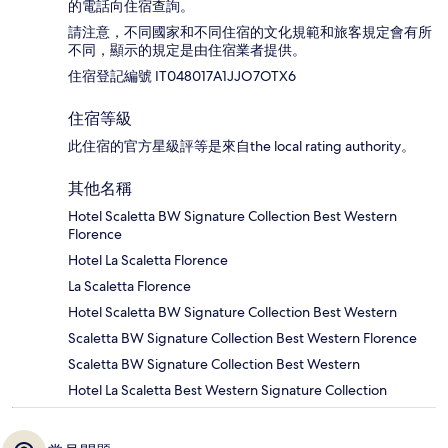
的電話向住宿查詢。
請注意，不同國家和不同住宿的文化規範和旅客規定會有所
不同，顯示的規定是由住宿業者提供。
住宿登記編號 IT048017A1JJO7OTX6
住宿等級
此住宿的官方星級評等是來自the local rating authority。
其他名稱
Hotel Scaletta BW Signature Collection Best Western
Florence
Hotel La Scaletta Florence
La Scaletta Florence
Hotel Scaletta BW Signature Collection Best Western
Scaletta BW Signature Collection Best Western Florence
Scaletta BW Signature Collection Best Western
Hotel La Scaletta Best Western Signature Collection