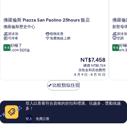
佛
佛
佛羅倫斯 Piazza San Paolino 25hours 飯店
佛羅倫
羅
羅
佛羅倫斯歷史中心
新聖母
倫
倫
游泳池
寵物友善
游泳池
斯
斯
可停車
免費無線上網
空調
Piazza
貝
San
爾
9.4
9.4
好極了
好極
9.4
9.4
Paolino
菲
分，
分，
1,009 則評論
675
25hours
奧
滿
滿
現
NT$7,458
飯
雷
分
分
在
店
社
10
10
總價 NT$8,724
價
佛
含稅金和其他費用
交
分，
分，
格
8 月 9 日 - 8 月 10 日
羅
中
好
好
為
倫
心
極
極
NT$7,458
比較類似住宿
斯
飯
了，
了，
歷
店
1,009
675
史
新
則
則
中
聖
評
評
登入以查看符合資格的折扣和禮遇。玩越多，獎勵就越
心
母
論
論
多！
瑪
莉
登入
免費註冊
亞
教