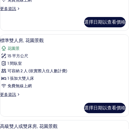
免費無線上網
花
更
更多資訊
園
多
景
經
選擇日期以查看價格
濟
觀
雙
的
人
標準雙人房, 花園景觀 | 羽絨被、記
顯
16
房,
標準雙人房, 花園景觀
所
示
花
有
花園景
園
標
景
相
15 平方公尺
準
觀
片
1 間臥室
的
雙
詳
可容納 2 人 (依實際入住人數計費)
人
情
1 張加大雙人床
房,
免費無線上網
花
更
更多資訊
園
多
景
標
選擇日期以查看價格
準
觀
雙
的
人
高級雙人或雙床房, 花園景觀 | 客房景觀
顯
34
房,
高級雙人或雙床房, 花園景觀
所