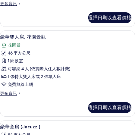
房
更
更多資訊
的
多
經
所
選擇日期以查看價格
典
有
雙
人
相
豪華雙人房, 花園景觀 | 羽絨被、記
顯
21
房
豪華雙人房, 花園景觀
片
示
的
花園景
詳
豪
情
46 平方公尺
華
1 間臥室
雙
可容納 4 人 (依實際入住人數計費)
人
1 張特大雙人床或 2 張單人床
房,
免費無線上網
花
更
更多資訊
園
多
景
豪
選擇日期以查看價格
華
觀
雙
的
人
豪華套房 (Jacuzzi) | 羽絨被、記
顯
13
房,
豪華套房 (Jacuzzi)
所
示
花