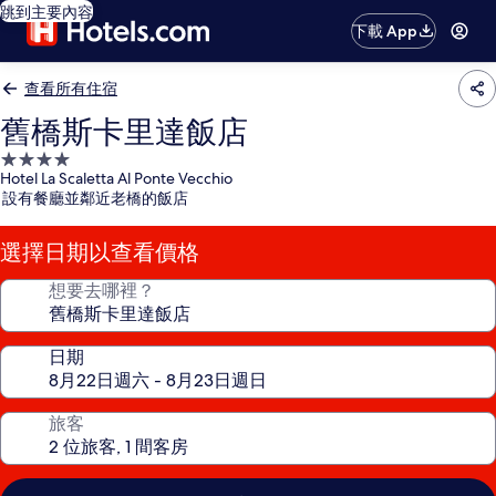
跳到主要內容
下載 App
查看所有住宿
舊橋斯卡里達飯店
4.0
Hotel La Scaletta Al Ponte Vecchio
星
設有餐廳並鄰近老橋的飯店
級
住
選擇日期以查看價格
宿
想要去哪裡？
日期
旅客