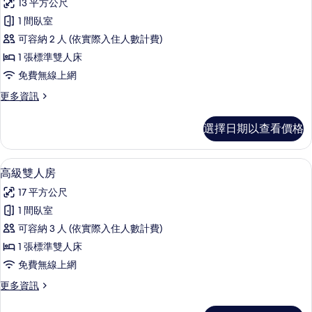
13 平方公尺
詳
基
情
1 間臥室
本
可容納 2 人 (依實際入住人數計費)
雙
1 張標準雙人床
人
免費無線上網
房
更
更多資訊
的
多
所
基
選擇日期以查看價格
本
有
雙
相
人
高級雙人房 | 羽絨被、記憶床墊、迷
顯
38
房
高級雙人房
片
示
的
17 平方公尺
詳
高
情
1 間臥室
級
可容納 3 人 (依實際入住人數計費)
雙
1 張標準雙人床
人
免費無線上網
房
更
更多資訊
的
多
所
高