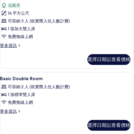
示
花
有
花園景
園
高
景
相
16 平方公尺
級
觀
片
可容納 3 人 (依實際入住人數計費)
的
雙
詳
1 張加大雙人床
人
情
免費無線上網
或
更
更多資訊
雙
多
床
高
選擇日期以查看價格
級
房,
雙
花
人
羽絨被、記憶床墊、迷你吧、客房內保
顯
16
或
Basic Double Room
園
示
雙
景
可容納 2 人 (依實際入住人數計費)
床
Basic
房,
觀
1 張標準雙人床
Double
花
的
免費無線上網
Room
園
景
所
的
更
更多資訊
觀
多
有
所
的
Basic
選擇日期以查看價格
相
詳
有
Double
情
Room