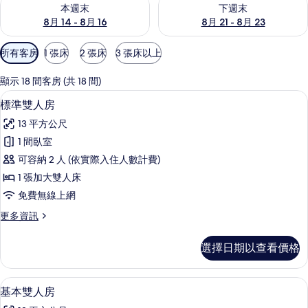
查看本週末 (8月 14 - 8月 16) 的供應情況
查看下週末 (8月 21 - 8月 23
本週末
下週末
8月 14 - 8月 16
8月 21 - 8月 23
可
所有客房
1 張床
2 張床
3 張床以上
用
的
顯示 18 間客房 (共 18 間)
客
標準雙人房 | 羽絨被、記憶床墊、迷
顯
31
標準雙人房
房
示
篩
13 平方公尺
標
選
1 間臥室
準
條
可容納 2 人 (依實際入住人數計費)
雙
件
1 張加大雙人床
人
免費無線上網
房
更
更多資訊
的
多
所
標
選擇日期以查看價格
準
有
雙
相
人
基本雙人房 | 羽絨被、記憶床墊、迷
顯
17
房
基本雙人房
片
示
的