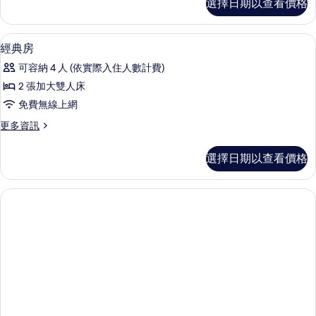
選擇日期以查看價格
家
相
套
片
房
浴室 | 吹風機、坐浴桶、毛巾、肥皂
顯
2
的
經典房
示
詳
可容納 4 人 (依實際入住人數計費)
情
經
2 張加大雙人床
典
免費無線上網
房
更
更多資訊
的
多
所
經
選擇日期以查看價格
典
有
房
相
的
詳
片
情