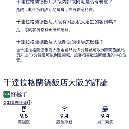
千達拉格蘭德飯店大阪內部或附近是否有餐廳？
是的，此住宿附設 5 間餐廳，具有創意料理。
千達拉格蘭德飯店大阪有附設私人浴缸的客房嗎？
是，每間客房都有全浸式浴缸。
千達拉格蘭德飯店大阪附近的環境怎麼樣？
從千達拉格蘭德飯店大阪走路只要 5 分鐘就可以到南海難波站，
另外走 13 分鐘還可以到道頓堀。旅客很喜歡這間飯店的中心位
置。
千達拉格蘭德飯店大阪的評論
評
論
好極了
9.4
2,033 則評論
9.8
9.4
9.4
整潔度
設施服務
員工素質