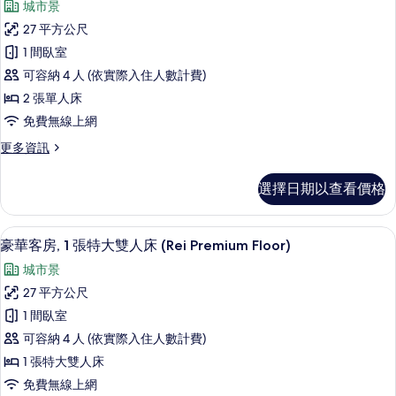
相
城市景
(Rei
豪
片
Floor)
27 平方公尺
華
的
1 間臥室
詳
客
情
可容納 4 人 (依實際入住人數計費)
房,
2 張單人床
2
免費無線上網
張
更
更多資訊
單
多
人
豪
選擇日期以查看價格
華
床
客
(Rei
房,
高級寢具、客房內保險箱、遮光布/窗簾
顯
Premium
15
2
豪華客房, 1 張特大雙人床 (Rei Premium Floor)
示
張
Floor)
城市景
單
豪
的
人
27 平方公尺
華
所
床
1 間臥室
(Rei
客
有
Premium
可容納 4 人 (依實際入住人數計費)
房,
相
Floor)
1 張特大雙人床
的
1
片
免費無線上網
詳
張