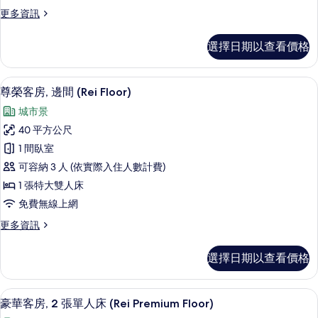
情
更
更多資訊
Floor)
多
的
家
選擇日期以查看價格
所
庭
客
有
房
高級寢具、客房內保險箱、遮光布/窗簾
顯
相
6
(Yu
尊榮客房, 邊間 (Rei Floor)
示
Standard
片
城市景
Floor)
尊
的
40 平方公尺
榮
詳
1 間臥室
情
客
可容納 3 人 (依實際入住人數計費)
房,
1 張特大雙人床
邊
免費無線上網
間
更
更多資訊
(Rei
多
Floor)
尊
選擇日期以查看價格
榮
的
客
所
房,
高級寢具、客房內保險箱、遮光布/窗簾
顯
有
16
邊
豪華客房, 2 張單人床 (Rei Premium Floor)
示
間