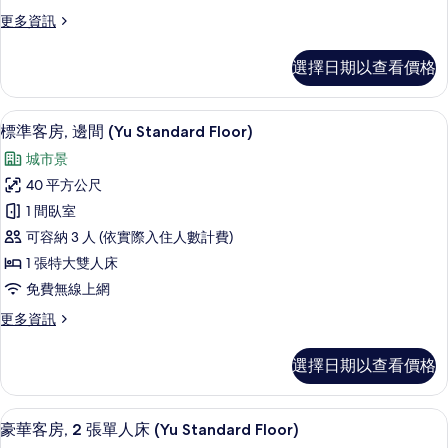
Premium
相
的
更
更多資訊
Floor)
詳
片
多
情
的
家
選擇日期以查看價格
所
庭
客
有
房
高級寢具、客房內保險箱、遮光布/窗簾
顯
相
6
(Rei
標準客房, 邊間 (Yu Standard Floor)
示
Premium
片
城市景
Floor)
標
的
40 平方公尺
準
詳
1 間臥室
情
客
可容納 3 人 (依實際入住人數計費)
房,
1 張特大雙人床
邊
免費無線上網
間
更
更多資訊
(Yu
多
Standard
標
選擇日期以查看價格
Floor)
準
客
的
房,
高級寢具、客房內保險箱、遮光布/窗簾
顯
所
17
邊
豪華客房, 2 張單人床 (Yu Standard Floor)
示
間