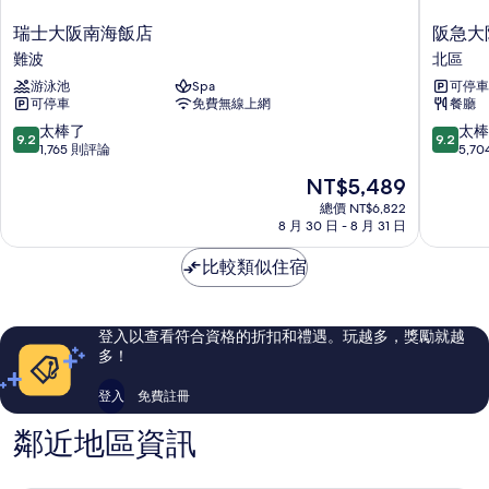
情
瑞
阪
瑞士大阪南海飯店
阪急大
士
急
難波
北區
大
大
游泳池
Spa
可停車
阪
阪
可停車
免費無線上網
餐廳
南
龍
海
仕
9.2
9.2
太棒了
太棒
9.2
9.2
飯
柏
分，
分，
1,765 則評論
5,7
店
飯
滿
滿
現
NT$5,489
難
店
分
分
在
波
北
10
10
總價 NT$6,822
價
8 月 30 日 - 8 月 31 日
區
分，
分，
格
太
太
為
比較類似住宿
棒
棒
NT$5,489
了，
了，
1,765
5,704
則
則
登入以查看符合資格的折扣和禮遇。玩越多，獎勵就越
評
評
多！
論
論
登入
免費註冊
鄰近地區資訊