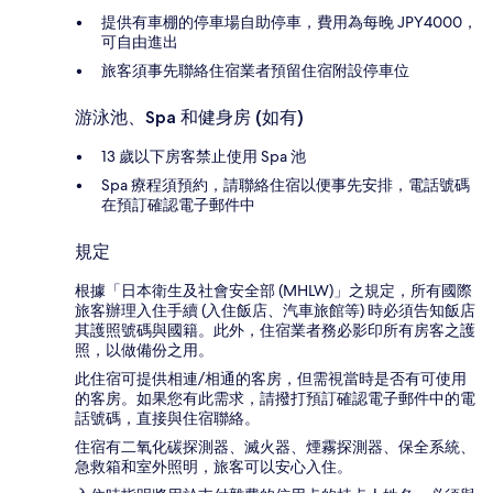
提供有車棚的停車場自助停車，費用為每晚 JPY4000，
可自由進出
旅客須事先聯絡住宿業者預留住宿附設停車位
游泳池、Spa 和健身房 (如有)
13 歲以下房客禁止使用 Spa 池
Spa 療程須預約，請聯絡住宿以便事先安排，電話號碼
在預訂確認電子郵件中
規定
根據「日本衛生及社會安全部 (MHLW)」之規定，所有國際
旅客辦理入住手續 (入住飯店、汽車旅館等) 時必須告知飯店
其護照號碼與國籍。此外，住宿業者務必影印所有房客之護
照，以做備份之用。
此住宿可提供相連/相通的客房，但需視當時是否有可使用
的客房。如果您有此需求，請撥打預訂確認電子郵件中的電
話號碼，直接與住宿聯絡。
住宿有二氧化碳探測器、滅火器、煙霧探測器、保全系統、
急救箱和室外照明，旅客可以安心入住。