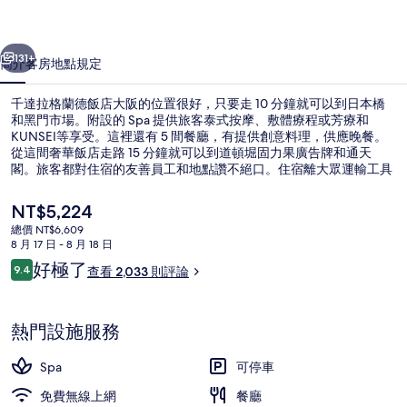
飯
一個
下一個
店
131+
簡介
客房
地點
規定
大
千達拉格蘭德飯店大阪的位置很好，只要走 10 分鐘就可以到日本橋
阪
和黑門市場。附設的 Spa 提供旅客泰式按摩、敷體療程或芳療和
KUNSEI等享受。這裡還有 5 間餐廳，有提供創意料理，供應晚餐。
的
從這間奢華飯店走路 15 分鐘就可以到道頓堀固力果廣告牌和通天
相
閣。旅客都對住宿的友善員工和地點讚不絕口。住宿離大眾運輸工具
不遠，走路到南海難波站只要 5 分鐘，到今宮戎站也只要 8 分鐘。
片
目
NT$5,224
前
集
總價 NT$6,609
的
8 月 17 日 - 8 月 18 日
頂樓露台
價
評
好極了
9.4
查看 2,033 則評論
格
9.4 分，滿分 10 分，
論
是
NT$5,224
熱門設施服務
Spa
可停車
免費無線上網
餐廳