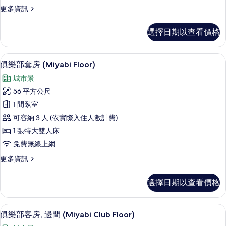
情
更
更多資訊
特
多
大
豪
選擇日期以查看價格
華
雙
客
人
房,
俱樂部套房 (Miyabi Floor) |
顯
25
1
床
俱樂部套房 (Miyabi Floor)
示
張
(Rei
城市景
特
俱
Premium
大
56 平方公尺
樂
雙
Floor)
1 間臥室
人
部
的
床
可容納 3 人 (依實際入住人數計費)
套
所
(Rei
1 張特大雙人床
Premium
房
有
免費無線上網
Floor)
(Miyabi
相
的
更
更多資訊
Floor)
詳
片
多
情
的
俱
選擇日期以查看價格
樂
所
部
有
套
高級寢具、客房內保險箱、遮光布/窗簾
顯
相
23
房
俱樂部客房, 邊間 (Miyabi Club Floor)
示
(Miyabi