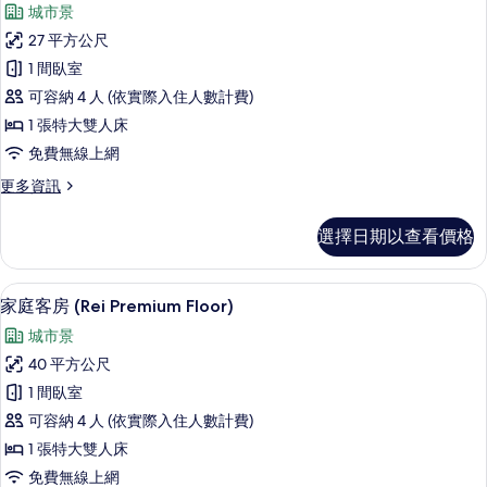
城市景
豪
27 平方公尺
華
1 間臥室
客
可容納 4 人 (依實際入住人數計費)
房,
1 張特大雙人床
1
免費無線上網
張
更
更多資訊
特
多
大
豪
選擇日期以查看價格
華
雙
客
人
房,
高級寢具、客房內保險箱、遮光布/窗簾
顯
7
1
床
家庭客房 (Rei Premium Floor)
示
張
(Yu
城市景
特
家
Standard
大
40 平方公尺
庭
雙
Floor)
1 間臥室
人
客
的
床
可容納 4 人 (依實際入住人數計費)
房
所
(Yu
1 張特大雙人床
Standard
(Rei
有
免費無線上網
Floor)