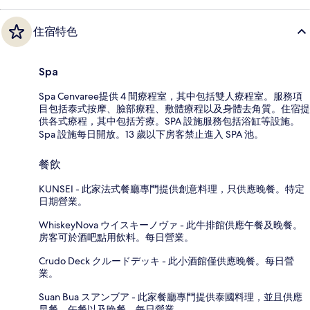
住宿特色
Spa
Spa Cenvaree提供 4 間療程室，其中包括雙人療程室。服務項
目包括泰式按摩、臉部療程、敷體療程以及身體去角質。住宿提
供各式療程，其中包括芳療。SPA 設施服務包括浴缸等設施。
Spa 設施每日開放。13 歲以下房客禁止進入 SPA 池。
餐飲
KUNSEI - 此家法式餐廳專門提供創意料理，只供應晚餐。特定
日期營業。
WhiskeyNova ウイスキーノヴァ - 此牛排館供應午餐及晚餐。
房客可於酒吧點用飲料。每日營業。
Crudo Deck クルードデッキ - 此小酒館僅供應晚餐。每日營
業。
Suan Bua スアンブア - 此家餐廳專門提供泰國料理，並且供應
早餐、午餐以及晚餐。每日營業。