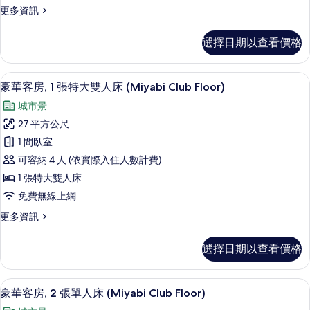
更
更多資訊
Floor)
多
的
家
選擇日期以查看價格
所
庭
客
有
房
高級寢具、客房內保險箱、遮光布/窗簾
顯
相
29
(Miyabi
豪華客房, 1 張特大雙人床 (Miyabi Club Floor)
示
Club
片
城市景
Floor)
豪
的
27 平方公尺
華
詳
1 間臥室
情
客
可容納 4 人 (依實際入住人數計費)
房,
1 張特大雙人床
1
免費無線上網
張
更
更多資訊
特
多
大
豪
選擇日期以查看價格
華
雙
客
人
房,
高級寢具、客房內保險箱、遮光布/窗簾
顯
31
1
床
豪華客房, 2 張單人床 (Miyabi Club Floor)
示
張