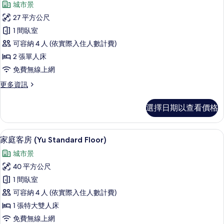
有
城市景
(Yu
豪
相
Standard
27 平方公尺
華
Floor)
片
1 間臥室
的
客
詳
可容納 4 人 (依實際入住人數計費)
房,
情
2 張單人床
2
免費無線上網
張
更
更多資訊
單
多
人
豪
選擇日期以查看價格
華
床
客
(Yu
房,
高級寢具、客房內保險箱、遮光布/窗簾
顯
Standard
7
2
家庭客房 (Yu Standard Floor)
示
張
Floor)
城市景
單
家
的
人
40 平方公尺
庭
所
床
1 間臥室
(Yu
客
有
Standard
可容納 4 人 (依實際入住人數計費)
房
相
Floor)
1 張特大雙人床
的
(Yu
片
免費無線上網
詳
Standard