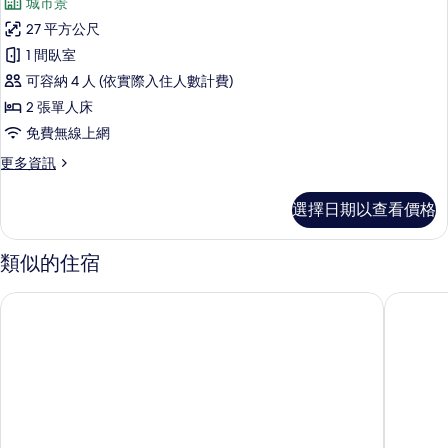
(Miyabi
城市景
特
豪
Club
大
27 平方公尺
華
雙
Floor)
1 間臥室
人
客
的
床
可容納 4 人 (依實際入住人數計費)
房,
所
(Miyabi
2 張單人床
Club
2
有
免費無線上網
Floor)
張
相
的
更
更多資訊
單
詳
片
多
情
人
豪
選擇日期以查看價格
華
床
客
(Miyabi
房,
類似的住宿
Club
2
張
Floor)
瑞士大阪南海飯店
阪急大阪
單
的
人
所
床
(Miyabi
有
Club
相
Floor)
的
片
詳