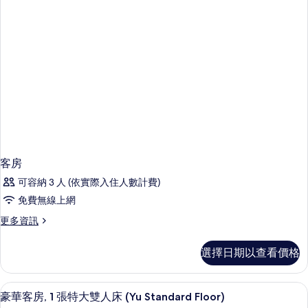
客房
可容納 3 人 (依實際入住人數計費)
免費無線上網
更
更多資訊
多
客
選擇日期以查看價格
房
的
詳
高級寢具、客房內保險箱、遮光布/窗簾
顯
12
情
豪華客房, 1 張特大雙人床 (Yu Standard Floor)
示