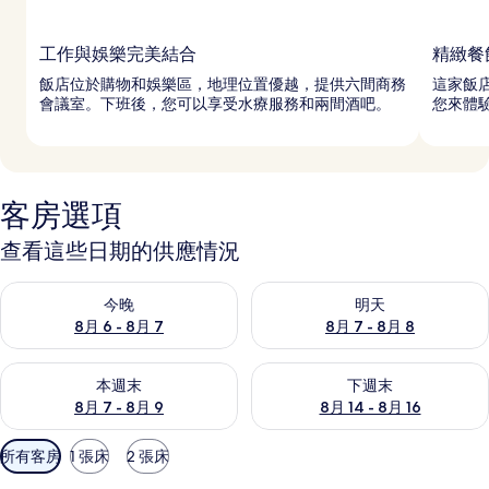
工作與娛樂完美結合
精緻餐
飯店位於購物和娛樂區，地理位置優越，提供六間商務
這家飯店
會議室。下班後，您可以享受水療服務和兩間酒吧。
您來體
客房選項
查看這些日期的供應情況
查看今晚 (8月 6 - 8月 7) 的供應情況
查看明天 (8月 7 - 8月 8) 的
今晚
明天
8月 6 - 8月 7
8月 7 - 8月 8
查看本週末 (8月 7 - 8月 9) 的供應情況
查看下週末 (8月 14 - 8月 16)
本週末
下週末
8月 7 - 8月 9
8月 14 - 8月 16
可
所有客房
1 張床
2 張床
用