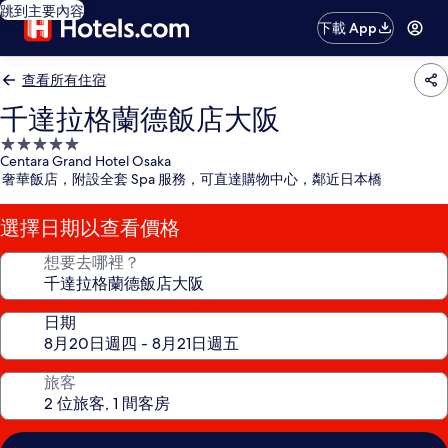
跳到主要內容
下載 App
查看所有住宿
千達拉格蘭德飯店大阪
5.0
Centara Grand Hotel Osaka
星
奢華飯店，附設全套 Spa 服務，可直達購物中心，鄰近日本橋
級
住
選擇日期以查看價格
宿
想要去哪裡？
日期
旅客