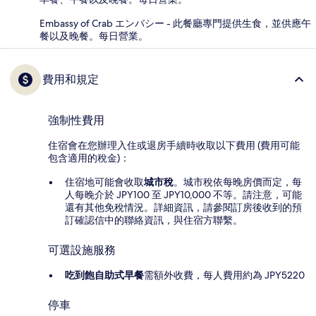
Embassy of Crab エンバシー - 此餐廳專門提供生食，並供應午
餐以及晚餐。每日營業。
費用和規定
強制性費用
住宿會在您辦理入住或退房手續時收取以下費用 (費用可能
包含適用的稅金)：
住宿地可能會收取
城市稅
。城市稅依每晚房價而定，每
人每晚介於 JPY100 至 JPY10,000 不等。請注意，可能
還有其他免稅情況。詳細資訊，請參閱訂房後收到的預
訂確認信中的聯絡資訊，與住宿方聯繫。
可選設施服務
吃到飽自助式早餐
需額外收費，每人費用約為 JPY5220
停車