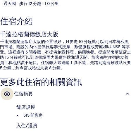
通天閣
- 步行 12 分鐘
- 1.0 公里
住宿介紹
千達拉格蘭德飯店大阪
千達拉格蘭德飯店大阪的位置很好，只要走 10 分鐘就可以到日本橋和黑
門市場。附設的 Spa 提供旅客泰式按摩、敷體療程或芳療和KUNSEI等享
受。這裡還有 5 間餐廳，有提供創意料理，供應晚餐。從這間奢華飯店走
路 15 分鐘就可以到道頓堀固力果廣告牌和通天閣。旅客都對住宿的友善
員工和地點讚不絕口。住宿離大眾運輸工具不遠，走路到南海難波站只要
5 分鐘，到今宮戎站也只要 8 分鐘。
更多此住宿的相關資訊
住宿摘要
飯店規模
515 間客房
入住/退房