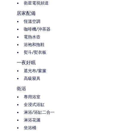
衛星電視頻道
居家配備
恆溫空調
咖啡機/沖茶器
電熱水壺
浴袍和拖鞋
熨斗/熨衣板
一夜好眠
遮光布/窗簾
高級寢具
衛浴
專用浴室
全浸式浴缸
淋浴/浴缸二合一
淋浴花灑
坐浴桶