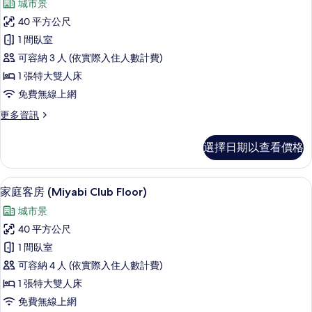
片
城市景
Floor)
俱
的
40 平方公尺
樂
詳
1 間臥室
情
部
可容納 3 人 (依實際入住人數計費)
客
1 張特大雙人床
房,
免費無線上網
邊
更
更多資訊
間
多
(Miyabi
俱
選擇日期以查看價格
樂
Club
部
Floor)
客
高級寢具、客房內保險箱、遮光布/窗簾
顯
的
24
房,
家庭客房 (Miyabi Club Floor)
示
邊
所
城市景
間
家
有
(Miyabi
40 平方公尺
庭
Club
相
1 間臥室
Floor)
客
片
的
可容納 4 人 (依實際入住人數計費)
房
詳
1 張特大雙人床
情
(Miyabi
免費無線上網
Club