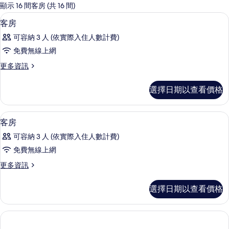
的
顯示 16 間客房 (共 16 間)
客
高級寢具、客房內保險箱、遮光布/窗簾
顯
1
客房
房
示
篩
可容納 3 人 (依實際入住人數計費)
客
選
免費無線上網
房
條
更
更多資訊
的
件
多
所
客
選擇日期以查看價格
房
有
的
相
詳
高級寢具、客房內保險箱、遮光布/窗簾
顯
1
情
客房
片
示
可容納 3 人 (依實際入住人數計費)
客
免費無線上網
房
更
更多資訊
的
多
所
客
選擇日期以查看價格
房
有
的
相
詳
情
片