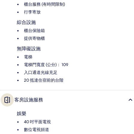
櫃台服務 (有時間限制)
行李寄放
綜合設施
櫃台保險箱
提供寄物櫃
無障礙設施
電梯
電梯門寬度 (公分)： 109
入口通道光線充足
20 抵達住宿前的台階
客房設施服務
娛樂
40 吋平面電視
數位電視頻道