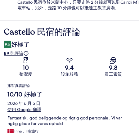
Castello 民宿位於米蘭中心，只要走路 2 分鐘就可以到Cairoli M1
電車站，另外，走路 10 分鐘也可以抵達主教堂廣場。
Castello 民宿的評論
評
論
好極了
9.6
89 則評論
10
9.4
9.8
整潔度
設施服務
員工素質
評
旅客真實評論
論
10/10 好極了
2026 年 6 月 5 日
使用 Google 翻譯
Fantastisk , god beliggende og rigtig god personale . Vi var
rigtig glade for vores ophold
Friha，1 晚旅行