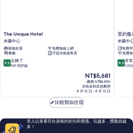
有
床
的
相
詳
片
情
The
里
The Unique Hotel
里約飯
Unique
約
米蘭中心
米蘭中
Hotel
飯
寵物友善
免費無線上網
免費早
米
店
餐廳
可提供相連客房
免費無
蘭
米
中
蘭
9.2
8.2
太棒了
非常
9.2
8.2
心
中
分，
分，
541 則評論
1,0
心
滿
滿
現
NT$5,681
分
分
在
10
10
總價 NT$8,850
價
含稅金和其他費用
分，
分，
格
8 月 12 日 - 8 月 13 日
太
非
為
棒
常
NT$5,681
比較類似住宿
了，
好，
541
1,002
則
則
評
評
登入以查看符合資格的折扣和禮遇。玩越多，獎勵就越
論
論
多！