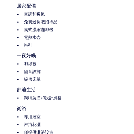
居家配備
空調和暖氣
免費迷你吧招待品
義式濃縮咖啡機
電熱水壺
拖鞋
一夜好眠
羽絨被
隔音設施
提供床單
舒適生活
獨特裝潢和設計風格
衛浴
專用浴室
淋浴花灑
僅提供淋浴設備