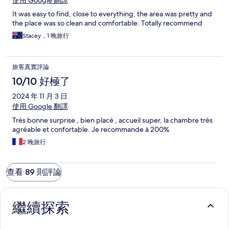
使用 Google 翻譯
It was easy to find, close to everything, the area was pretty and
the place was so clean and comfortable. Totally recommend
Stacey，1 晚旅行
旅客真實評論
10/10 好極了
2024 年 11 月 3 日
使用 Google 翻譯
Très bonne surprise , bien placé , accueil super, la chambre très
agréable et confortable. Je recommande à 200%
2 晚旅行
查看 89 則評論
繼續探索