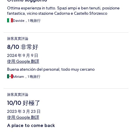
Ottima esperienza in tutto. Spazi ampi e ben tenuti, posizione
fantastica, vicino stazione Cadorna e Castello Sforzesco
Davide，1 晚旅行
旅客真實評論
8/10 非常好
2024 年 9 月 9 日
使用 Google 翻譯
Buena atención del personal, todo muy cercano
Miriam，1 晚旅行
旅客真實評論
10/10 好極了
2023 年 3 月 23 日
使用 Google 翻譯
A place to come back