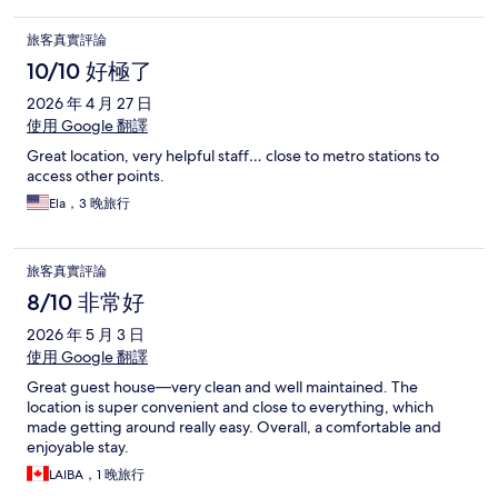
旅客真實評論
10/10 好極了
2026 年 4 月 27 日
使用 Google 翻譯
Great location, very helpful staff… close to metro stations to
access other points.
Ela，3 晚旅行
旅客真實評論
8/10 非常好
2026 年 5 月 3 日
使用 Google 翻譯
Great guest house—very clean and well maintained. The
location is super convenient and close to everything, which
made getting around really easy. Overall, a comfortable and
enjoyable stay.
LAIBA，1 晚旅行