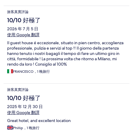
旅客真實評論
10/10 好極了
2026 年 7 月 5 日
使用 Google 翻譯
Il guest house é eccezionale, situato in pien centro, accoglienza
professionale, pulizia e servizi al top !! Il giorno della partenza
hanno tenuto i nostri bagagli il tempo di fare un ultimo giro in
città, formidabile ! La prossima volta che ritorno a Milano, mi
rendo da loro ! Consiglio al 100%
FRANCESCO，1 晚旅行
旅客真實評論
10/10 好極了
2025 年 12 月 30 日
使用 Google 翻譯
Great hotel, and excellent location
Phillip，1 晚旅行