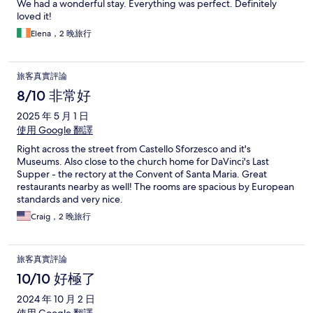
We had a wonderful stay. Everything was perfect. Definitely
loved it!
Elena，2 晚旅行
旅客真實評論
8/10 非常好
2025 年 5 月 1 日
使用 Google 翻譯
Right across the street from Castello Sforzesco and it's
Museums. Also close to the church home for DaVinci's Last
Supper - the rectory at the Convent of Santa Maria. Great
restaurants nearby as well! The rooms are spacious by European
standards and very nice.
Craig，2 晚旅行
旅客真實評論
10/10 好極了
2024 年 10 月 2 日