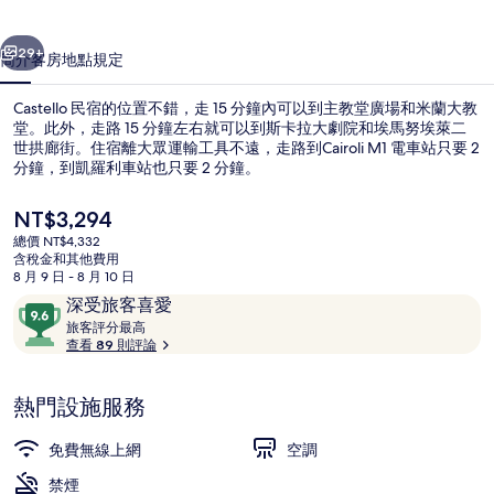
集
一個
下一個
29+
簡介
客房
地點
規定
Castello 民宿的位置不錯，走 15 分鐘內可以到主教堂廣場和米蘭大教
堂。此外，走路 15 分鐘左右就可以到斯卡拉大劇院和埃馬努埃萊二
世拱廊街。住宿離大眾運輸工具不遠，走路到Cairoli M1 電車站只要 2
分鐘，到凱羅利車站也只要 2 分鐘。
目
NT$3,294
前
總價 NT$4,332
的
含稅金和其他費用
價
8 月 9 日 - 8 月 10 日
外觀細部
格
評
9.6
深受旅客喜愛
是
論
旅
分，
旅客評分最高
NT$3,294
客
查看 89 則評論
滿
評
分
分
10，
熱門設施服務
最
深
高
受
免費無線上網
空調
旅
禁煙