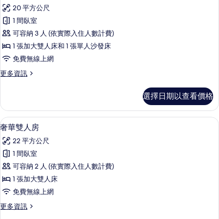
示
的
20 平方公尺
詳
高
情
1 間臥室
級
可容納 3 人 (依實際入住人數計費)
套
1 張加大雙人床和 1 張單人沙發床
房
免費無線上網
的
更
更多資訊
所
多
有
高
選擇日期以查看價格
級
相
套
片
房
奢華雙人房 | 羽絨被、免費迷你吧、
顯
5
的
奢華雙人房
示
詳
22 平方公尺
情
奢
1 間臥室
華
可容納 2 人 (依實際入住人數計費)
雙
1 張加大雙人床
人
免費無線上網
房
更
更多資訊
的
多