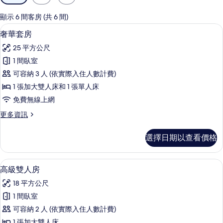
用
的
顯示 6 間客房 (共 6 間)
客
奢華套房 | 羽絨被、免費迷你吧、客
顯
4
奢華套房
房
示
篩
25 平方公尺
奢
選
1 間臥室
華
條
可容納 3 人 (依實際入住人數計費)
套
件
1 張加大雙人床和 1 張單人床
房
免費無線上網
的
更
更多資訊
所
多
有
奢
選擇日期以查看價格
華
相
套
片
房
羽絨被、免費迷你吧、客房內保險箱、
顯
5
的
高級雙人房
示
詳
18 平方公尺
情
高
1 間臥室
級
可容納 2 人 (依實際入住人數計費)
雙
1 張加大雙人床