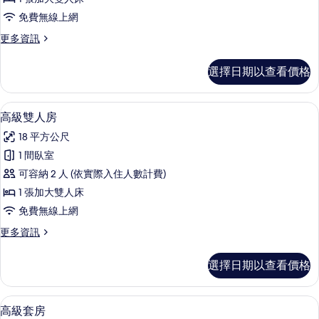
人
免費無線上網
房
更
更多資訊
的
多
所
高
選擇日期以查看價格
級
有
雙
相
人
羽絨被、免費迷你吧、客房內保險箱、
顯
4
房
高級雙人房
片
示
的
18 平方公尺
詳
高
情
1 間臥室
級
可容納 2 人 (依實際入住人數計費)
雙
1 張加大雙人床
人
免費無線上網
房
更
更多資訊
的
多
所
高
選擇日期以查看價格
級
有
雙
相
人
高級套房 | 羽絨被、免費迷你吧、客
顯
10
房
高級套房
片