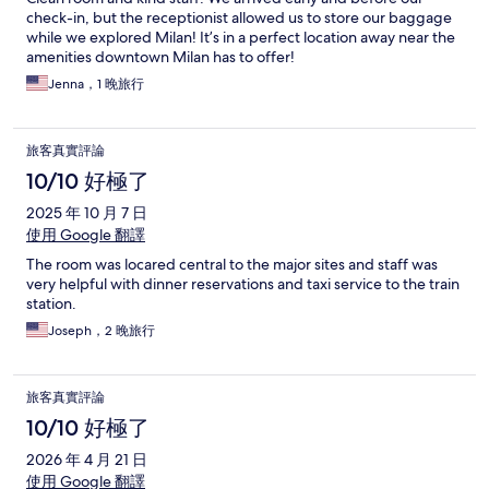
check-in, but the receptionist allowed us to store our baggage
while we explored Milan! It’s in a perfect location away near the
amenities downtown Milan has to offer!
Jenna，1 晚旅行
旅客真實評論
10/10 好極了
2025 年 10 月 7 日
使用 Google 翻譯
The room was locared central to the major sites and staff was
very helpful with dinner reservations and taxi service to the train
station.
Joseph，2 晚旅行
旅客真實評論
10/10 好極了
2026 年 4 月 21 日
使用 Google 翻譯