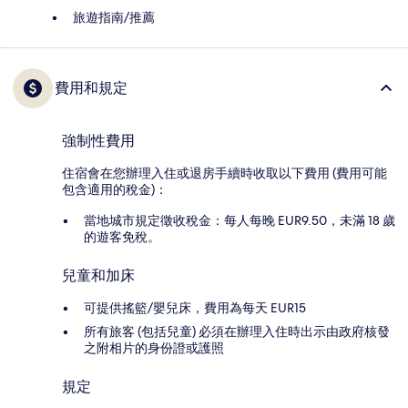
旅遊指南/推薦
費用和規定
強制性費用
住宿會在您辦理入住或退房手續時收取以下費用 (費用可能
包含適用的稅金)：
當地城市規定徵收稅金：每人每晚 EUR9.50，未滿 18 歲
的遊客免稅。
兒童和加床
可提供搖籃/嬰兒床，費用為每天 EUR15
所有旅客 (包括兒童) 必須在辦理入住時出示由政府核發
之附相片的身份證或護照
規定