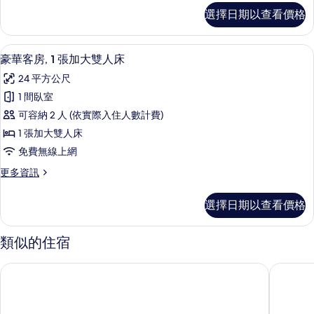
所
奢
選擇日期以查看價格
華
有
雙
相
人
豪華客房, 1 張加大雙人床 | 羽絨被
顯
5
房
豪華客房, 1 張加大雙人床
片
示
的
24 平方公尺
詳
豪
情
1 間臥室
華
可容納 2 人 (依實際入住人數計費)
客
1 張加大雙人床
房,
免費無線上網
1
更
更多資訊
張
多
加
豪
選擇日期以查看價格
華
大
客
雙
房,
類似的住宿
1
人
張
床
The Unique Hotel
里約飯店
加
的
大
雙
所
人