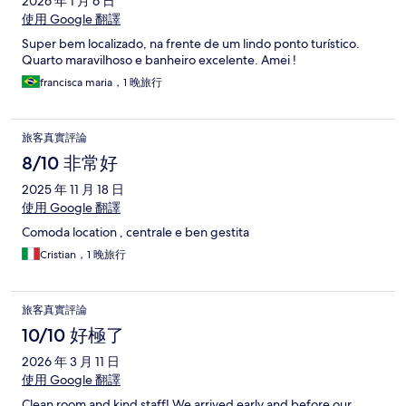
2026 年 1 月 6 日
使用 Google 翻譯
Super bem localizado, na frente de um lindo ponto turístico.
Quarto maravilhoso e banheiro excelente. Amei !
francisca maria，1 晚旅行
旅客真實評論
8/10 非常好
2025 年 11 月 18 日
使用 Google 翻譯
Comoda location , centrale e ben gestita
Cristian，1 晚旅行
旅客真實評論
10/10 好極了
2026 年 3 月 11 日
使用 Google 翻譯
Clean room and kind staff! We arrived early and before our