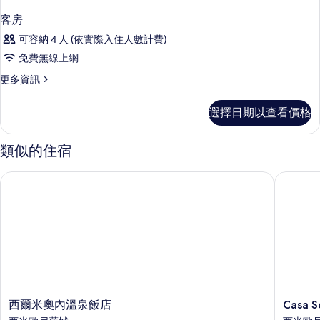
客房
可容納 4 人 (依實際入住人數計費)
免費無線上網
更
更多資訊
多
客
選擇日期以查看價格
房
的
詳
類似的住宿
情
西爾米奧內溫泉飯店
Casa Sca
西
Casa
西爾米奧內溫泉飯店
Casa S
爾
Scaligeri