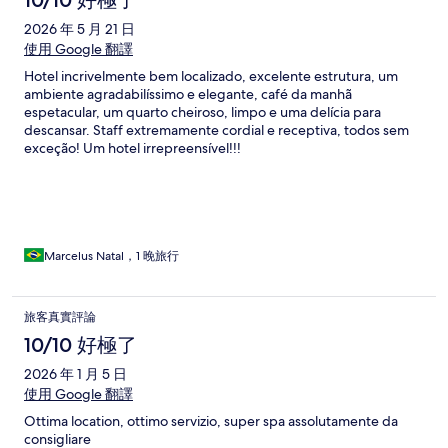
2026 年 5 月 21 日
使用 Google 翻譯
Hotel incrivelmente bem localizado, excelente estrutura, um
ambiente agradabilíssimo e elegante, café da manhã
espetacular, um quarto cheiroso, limpo e uma delícia para
descansar. Staff extremamente cordial e receptiva, todos sem
exceção! Um hotel irrepreensível!!!
Marcelus Natal，1 晚旅行
旅客真實評論
10/10 好極了
2026 年 1 月 5 日
使用 Google 翻譯
Ottima location, ottimo servizio, super spa assolutamente da
consigliare