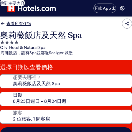
跳到主要內容
下載 App
查看所有住宿
奧莉薇飯店及天然 Spa
4.0
Olivi Hotel & Natural Spa
星
海灘飯店，設有Spa並鄰近Scaliger 城堡
級
住
選擇日期以查看價格
宿
想要去哪裡？
日期
旅客