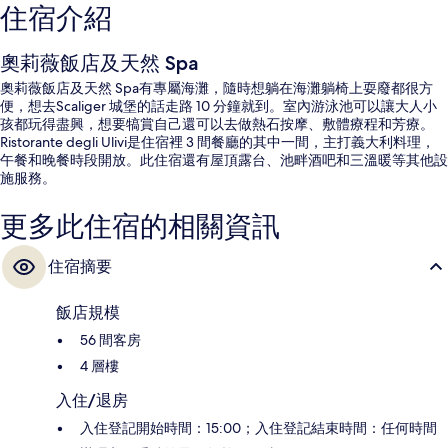
住宿介紹
奧莉薇飯店及天然 Spa
奧莉薇飯店及天然 Spa有專屬海灘，隨時想躺在海灘躺椅上耍廢都很方
便，想去Scaliger 城堡的話走路 10 分鐘就到。室內游泳池可以讓大人小
孩都玩得盡興，想要犒賞自己還可以去做熱石按摩、敷體療程和芳療。
Ristorante degli Ulivi是住宿裡 3 間餐廳的其中一間，主打義大利料理，
午餐和晚餐時段開放。此住宿還有屋頂露台、池畔酒吧和三溫暖等其他設
施服務。
更多此住宿的相關資訊
住宿摘要
飯店規模
56 間客房
4 層樓
入住/退房
入住登記開始時間：15:00；入住登記結束時間：任何時間