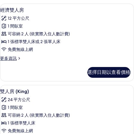
(Premier)
人
經濟雙人房 | 羽絨被、迷你吧、客房內
顯
15
房,
的
經濟雙人房
示
陽
所
12 平方公尺
台,
經
有
湖
1 間臥室
濟
景
相
可容納 2 人 (依實際入住人數計費)
(Premier)
雙
片
的
1 張標準雙人床或 2 張單人床
人
詳
免費無線上網
情
房
更
更多資訊
的
多
所
經
選擇日期以查看價格
濟
有
雙
相
人
羽絨被、迷你吧、客房內保險箱、書桌
顯
9
房
雙人房 (King)
片
示
的
24 平方公尺
詳
雙
情
1 間臥室
人
可容納 2 人 (依實際入住人數計費)
房
1 張標準雙人床
(King)
免費無線上網