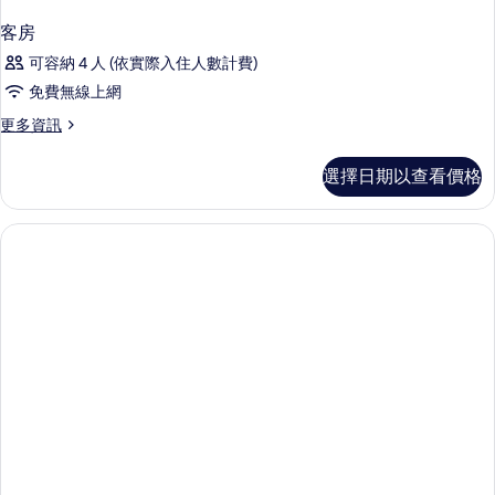
客房
可容納 4 人 (依實際入住人數計費)
免費無線上網
更
更多資訊
多
客
選擇日期以查看價格
房
的
詳
情