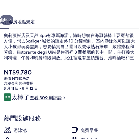
天
一個
下一個
然
107+
簡介
客房
地點
規定
Spa
奧莉薇飯店及天然 Spa有專屬海灘，隨時想躺在海灘躺椅上耍廢都很
的
方便，想去Scaliger 城堡的話走路 10 分鐘就到。室內游泳池可以讓大
相
人小孩都玩得盡興，想要犒賞自己還可以去做熱石按摩、敷體療程和
芳療。Ristorante degli Ulivi是住宿裡 3 間餐廳的其中一間，主打義大
片
利料理，午餐和晚餐時段開放。此住宿還有屋頂露台、池畔酒吧和三
溫暖等其他設施服務。
集
目
NT$9,780
前
總價 NT$10,967
的
含稅金和其他費用
鳥瞰角度
價
8 月 11 日 - 8 月 12 日
格
評
太棒了
9.0
查看 309 則評論
是
9.0 分，滿分 10 分，
論
NT$9,780
熱門設施服務
游泳池
免費早餐