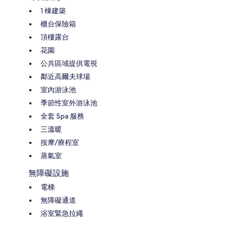
1 棟建築
櫃台保險箱
頂樓露台
花園
公共區域提供電視
鄰近高爾夫球場
室內游泳池
季節性室外游泳池
全套 Spa 服務
三溫暖
按摩/療程室
蒸氣室
無障礙設施
電梯
無障礙通道
浴室緊急拉繩