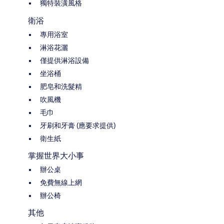
獨特裝潢風格
衛浴
專用浴室
淋浴花灑
僅提供淋浴設備
坐浴桶
肥皂和洗髮精
吹風機
毛巾
牙刷和牙膏 (應要求提供)
衛生紙
掌握世界大小事
辦公桌
免費無線上網
辦公椅
其他