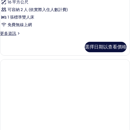
相
16 平方公尺
湖
Classic
景
片
可容納 2 人 (依實際入住人數計費)
Room
的
1 張標準雙人床
的
詳
情
免費無線上網
所
更
更多資訊
有
多
相
Classic
選擇日期以查看價格
Room
片
的
詳
情