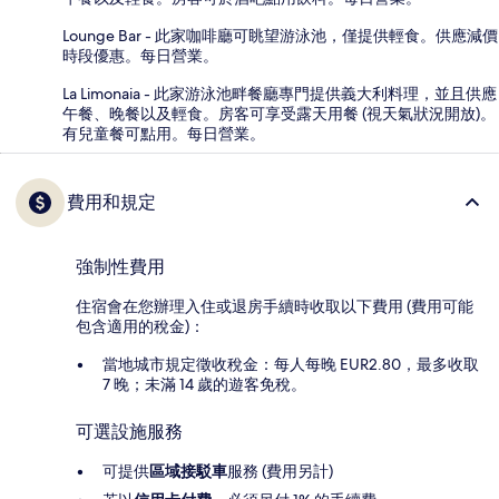
Lounge Bar - 此家咖啡廳可眺望游泳池，僅提供輕食。供應減價
時段優惠。每日營業。
La Limonaia - 此家游泳池畔餐廳專門提供義大利料理，並且供應
午餐、晚餐以及輕食。房客可享受露天用餐 (視天氣狀況開放)。
有兒童餐可點用。每日營業。
費用和規定
強制性費用
住宿會在您辦理入住或退房手續時收取以下費用 (費用可能
包含適用的稅金)：
當地城市規定徵收稅金：每人每晚 EUR2.80，最多收取
7 晚；未滿 14 歲的遊客免稅。
可選設施服務
可提供
區域接駁車
服務 (費用另計)