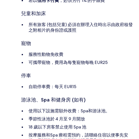
若以
信用卡付費
，必須另付 1% 的手續費
兒童和加床
所有旅客 (包括兒童) 必須在辦理入住時出示由政府核發
之附相片的身份證或護照
寵物
服務性動物免收費
可攜帶寵物，費用為每隻寵物每晚 EUR25
停車
自助停車費：每天 EUR15
游泳池、Spa 和健身房 (如有)
使用以下設施需額外收費：Spa和游泳池。
季節性泳池於 4 月至 9 月開放
18 歲以下房客禁止使用 Spa 池
按摩服務和Spa 療程需預約，請聯絡住宿以便事先安