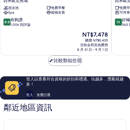
西米歐尼舊城
西米歐
米
飯
游泳池
免費早餐
免費早
奧
店
Spa
寵物友善
可停車
內
西
溫
米
8.8
10.0
有夠讚
好極
8.8
10
泉
歐
分，
分，
1,006 則評論
363
飯
尼
滿
滿
現
NT$7,478
店
舊
分
分
在
西
城
10
10
總價 NT$8,435
價
米
含稅金和其他費用
分，
分，
格
8 月 31 日 - 9 月 1 日
歐
有
好
為
尼
夠
極
NT$7,478
比較類似住宿
舊
讚，
了，
城
1,006
363
則
則
評
評
登入以查看符合資格的折扣和禮遇。玩越多，獎勵就越
論
論
多！
登入
免費註冊
鄰近地區資訊