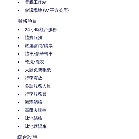
電腦工作站
會議場地 (97 平方英尺)
服務項目
24 小時櫃台服務
禮賓服務
旅遊諮詢/購票
禮車/豪華轎車
乾洗/洗衣
大廳免費報紙
行李寄放
多語服務人員
行李服務員
海灘躺椅
高爾夫球棒
泳池躺椅
泳池遮陽傘
綜合設施