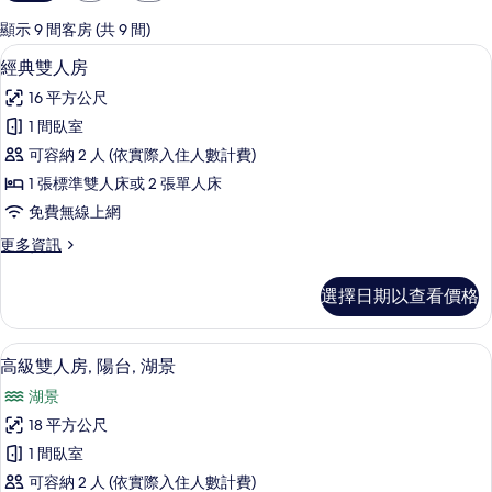
用
的
顯示 9 間客房 (共 9 間)
客
羽絨被、迷你吧、客房內保險箱、書桌
顯
12
經典雙人房
房
示
篩
16 平方公尺
經
選
1 間臥室
典
條
可容納 2 人 (依實際入住人數計費)
雙
件
1 張標準雙人床或 2 張單人床
人
免費無線上網
房
更
更多資訊
的
多
所
經
選擇日期以查看價格
典
有
雙
相
人
高級雙人房, 陽台, 湖景 | 羽絨被、
顯
13
房
高級雙人房, 陽台, 湖景
片
示
的
湖景
詳
高
情
18 平方公尺
級
1 間臥室
雙
可容納 2 人 (依實際入住人數計費)