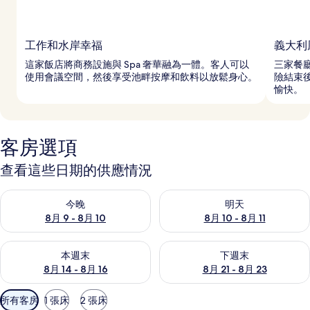
工作和水岸幸福
義大利
這家飯店將商務設施與 Spa 奢華融為一體。客人可以
三家餐
使用會議空間，然後享受池畔按摩和飲料以放鬆身心。
險結束
愉快。
客房選項
查看這些日期的供應情況
查看今晚 (8月 9 - 8月 10) 的供應情況
查看明天 (8月 10 - 8月 11) 
今晚
明天
8月 9 - 8月 10
8月 10 - 8月 11
查看本週末 (8月 14 - 8月 16) 的供應情況
查看下週末 (8月 21 - 8月 23
本週末
下週末
8月 14 - 8月 16
8月 21 - 8月 23
可
所有客房
1 張床
2 張床