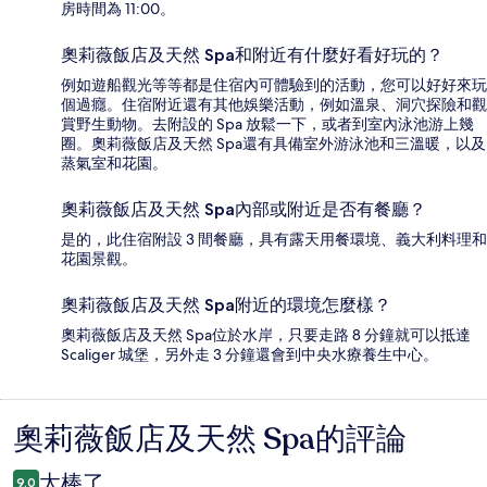
房時間為 11:00。
奧莉薇飯店及天然 Spa和附近有什麼好看好玩的？
例如遊船觀光等等都是住宿內可體驗到的活動，您可以好好來玩
個過癮。住宿附近還有其他娛樂活動，例如溫泉、洞穴探險和觀
賞野生動物。去附設的 Spa 放鬆一下，或者到室內泳池游上幾
圈。奧莉薇飯店及天然 Spa還有具備室外游泳池和三溫暖，以及
蒸氣室和花園。
奧莉薇飯店及天然 Spa內部或附近是否有餐廳？
是的，此住宿附設 3 間餐廳，具有露天用餐環境、義大利料理和
花園景觀。
奧莉薇飯店及天然 Spa附近的環境怎麼樣？
奧莉薇飯店及天然 Spa位於水岸，只要走路 8 分鐘就可以抵達
Scaliger 城堡，另外走 3 分鐘還會到中央水療養生中心。
奧莉薇飯店及天然 Spa的評論
評
論
太棒了
9.0