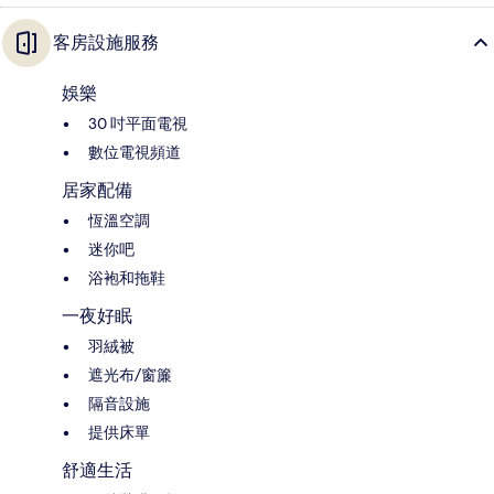
客房設施服務
娛樂
30 吋平面電視
數位電視頻道
居家配備
恆溫空調
迷你吧
浴袍和拖鞋
一夜好眠
羽絨被
遮光布/窗簾
隔音設施
提供床單
舒適生活