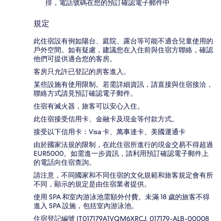
排，電話號碼在您的預訂確認電子郵件中
規定
此住宿設有例如陽台、庭院、露台等可能不適合兒童使用的
戶外空間。如有疑慮，建議您在入住前與住宿方聯絡，確認
他們可提供適合您的客房。
客房只允許已登記的房客進入。
某些設施有使用限制。若需詳細資訊，請直接與住宿接洽，
聯絡方式請見預訂確認電子郵件。
住宿有滅火器，旅客可以安心入住。
此住宿接受信用卡、金融卡及現金等付款方式。
接受以下信用卡：Visa 卡、萬事達卡、美國運通卡
由於國家法規的限制，在此住宿所進行的現金交易不得超過
EUR5000。如需進一步資訊，請利用預訂確認電子郵件上
的電話向住宿查詢。
請注意，不同國家和不同住宿的文化規範和旅客規定會有所
不同，顯示的規定是由住宿業者提供。
使用 SPA 和室內游泳池需額外付費。未滿 18 歲的旅客不得
進入 SPA 設施，包括室內游泳池。
住宿登記編號 IT017179A1VQM6XRCJ, 017179-ALB-00008