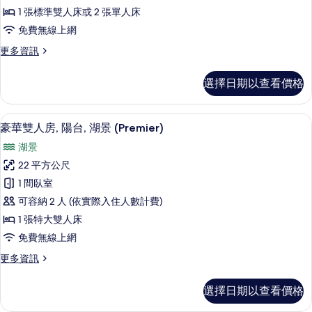
人
1 張標準雙人床或 2 張單人床
房,
免費無線上網
陽
更
更多資訊
台,
多
湖
高
選擇日期以查看價格
級
景
雙
的
人
豪華雙人房, 陽台, 湖景 (Premier)
顯
10
房,
豪華雙人房, 陽台, 湖景 (Premier)
所
示
陽
有
湖景
台,
豪
湖
相
22 平方公尺
華
景
片
1 間臥室
的
雙
詳
可容納 2 人 (依實際入住人數計費)
人
情
1 張特大雙人床
房,
免費無線上網
陽
更
更多資訊
台,
多
湖
豪
選擇日期以查看價格
華
景
雙