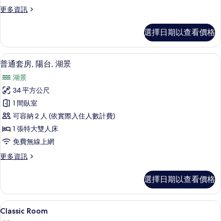
的
更
更多資訊
所
多
有
雙
選擇日期以查看價格
人
相
房
片
(King)
普通套房, 陽台, 湖景 | 羽絨被、迷
顯
8
的
普通套房, 陽台, 湖景
示
詳
湖景
情
普
34 平方公尺
通
1 間臥室
套
可容納 2 人 (依實際入住人數計費)
房,
1 張特大雙人床
陽
免費無線上網
台,
更
更多資訊
湖
多
景
普
選擇日期以查看價格
通
的
套
所
房,
羽絨被、迷你吧、客房內保險箱、書桌
顯
8
陽
Classic Room
有
示
台,