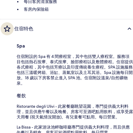
每日客房清潔服務
客房內保險箱
住宿特色
Spa
住宿附設的 Spa 有 4 間療程室，其中包括雙人療程室。服務項
目包括熱石按摩、泰式按摩、臉部療程以及敷體療程。住宿提供
各式療程，其中包括芳療以及印度傳統養生療程。SPA 設施服務
包括三溫暖烤箱、浴缸、蒸氣室以及土耳其浴。Spa 設施每日開
放。18 歲以下房客禁止進入 SPA 池。住宿附設溫泉/自然礦物
泉。
餐飲
Ristorante degli Ulivi - 此家餐廳眺望花園，專門提供義大利料
理，並且供應午餐以及晚餐。房客可至酒吧點用飲料，或享受露
天用餐 (視天氣情況開放)。有兒童餐可點用。每日營業。
La Bissa - 此家游泳池畔咖啡廳專門提供義大利料理，而且供應
午餐以及輕食。房客可於酒吧點用飲料。每日營業。