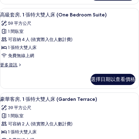
客
雙
房,
埃及棉床單、高級寢具、Tempur-Ped
顯
9
1
人
高級套房, 1 張特大雙人床 (One Bedroom Suite)
示
張
床
59 平方公尺
特
高
(Superior
大
1 間臥室
級
雙
Club
可容納 4 人 (依實際入住人數計費)
人
套
Room)
床
1 張特大雙人床
房,
的
(Superior
免費無線上網
Club
1
所
Room)
更
更多資訊
張
有
的
多
特
詳
高
相
選擇日期以查看價格
情
級
大
片
套
雙
房,
豪華客房, 1 張特大雙人床 (Garden Terra
顯
5
1
人
豪華客房, 1 張特大雙人床 (Garden Terrace)
示
張
床
39 平方公尺
特
豪
(One
大
1 間臥室
華
雙
Bedroom
可容納 2 人 (依實際入住人數計費)
人
客
Suite)
床
1 張特大雙人床
房,
的
(One