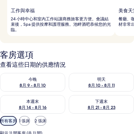
工作與幸福
美食天
24 小時中心和室內工作站讓商務旅客更方便。會議結
餐廳、
束後，Spa 提供按摩和護理服務。池畔酒吧恭候您的光
材非常
臨。
客房選項
查看這些日期的供應情況
查看今晚 (8月 9 - 8月 10) 的供應情況
查看明天 (8月 10 - 8月 11) 
今晚
明天
8月 9 - 8月 10
8月 10 - 8月 11
查看本週末 (8月 14 - 8月 16) 的供應情況
查看下週末 (8月 21 - 8月 23
本週末
下週末
8月 14 - 8月 16
8月 21 - 8月 23
可
所有客房
1 張床
2 張床
用
的
顯示 11 間客房 (共 11 間)