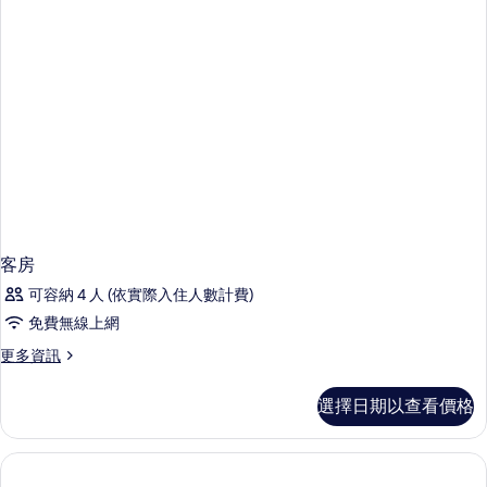
有
-
相
Supw)
的
片
詳
情
客房
可容納 4 人 (依實際入住人數計費)
免費無線上網
更
更多資訊
多
客
選擇日期以查看價格
房
的
詳
情