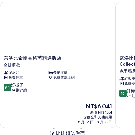
奈洛比希爾頓格芮精選飯店
奈洛比Fai
奈
奈
奈洛比希爾頓格芮精選飯店
奈洛比F
洛
洛
Colle
奇提蘇魯
比
比
克里瑪
游泳池
機場接送
希
Fairview
免費停車
免費無線上網
爾
飯
游泳池
免費停
頓
店，
9.4
好極了
9.4
格
IHG
分，
94 則評論
10.0
好極
10
芮
旗
滿
分，
29 
精
下
分
滿
現
NT$6,041
選
Vignett
10
分
在
飯
Collecti
分，
10
總價 NT$7,551
價
店
飯
好
含稅金和其他費用
分，
格
奇
8 月 12 日 - 8 月 13 日
店
極
好
為
提
克
了，
極
NT$6,041
蘇
比較類似住宿
里
94
了，