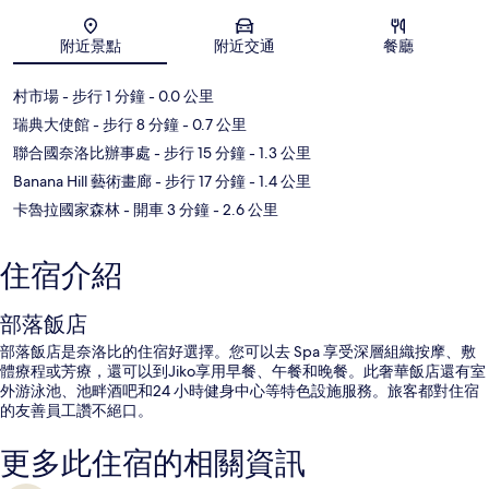
地圖
附近景點
附近交通
餐廳
村市場
- 步行 1 分鐘
- 0.0 公里
瑞典大使館
- 步行 8 分鐘
- 0.7 公里
聯合國奈洛比辦事處
- 步行 15 分鐘
- 1.3 公里
Banana Hill 藝術畫廊
- 步行 17 分鐘
- 1.4 公里
卡魯拉國家森林
- 開車 3 分鐘
- 2.6 公里
住宿介紹
部落飯店
部落飯店是奈洛比的住宿好選擇。您可以去 Spa 享受深層組織按摩、敷
體療程或芳療，還可以到Jiko享用早餐、午餐和晚餐。此奢華飯店還有室
外游泳池、池畔酒吧和24 小時健身中心等特色設施服務。旅客都對住宿
的友善員工讚不絕口。
更多此住宿的相關資訊