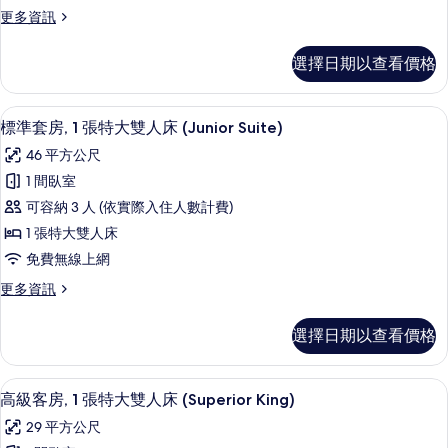
1
Business
床
更
更多資訊
張
Suite)
(Loft
多
特
Business
豪
的
選擇日期以查看價格
Suite)
華
大
所
的
客
雙
詳
有
房,
標準套房, 1 張特大雙人床 (Junior Su
顯
情
10
1
人
標準套房, 1 張特大雙人床 (Junior Suite)
相
示
張
床
46 平方公尺
片
特
標
(Deluxe
大
1 間臥室
準
雙
King)
可容納 3 人 (依實際入住人數計費)
人
套
的
床
1 張特大雙人床
房,
所
(Deluxe
免費無線上網
King)
1
有
的
更
更多資訊
張
相
詳
多
特
情
標
片
選擇日期以查看價格
準
大
套
雙
房,
埃及棉床單、高級寢具、Tempur-Ped
顯
5
1
人
高級客房, 1 張特大雙人床 (Superior King)
示
張
床
29 平方公尺
特
高