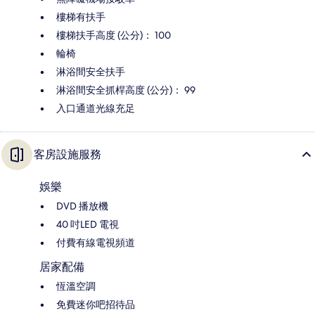
樓梯有扶手
樓梯扶手高度 (公分)： 100
輪椅
淋浴間安全扶手
淋浴間安全抓桿高度 (公分)： 99
入口通道光線充足
客房設施服務
娛樂
DVD 播放機
40 吋LED 電視
付費有線電視頻道
居家配備
恆溫空調
免費迷你吧招待品