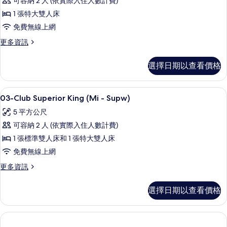
可容納 2 人 (依實際入住人數計費)
1 張特大雙人床
免費無線上網
更
更多資訊
多
客
選擇日期以查看價格
房,
1
張
埃及棉床單、高級寢具、Tempur-Ped
顯
2
特
03-Club Superior King (Mi - Supw)
示
大
5 平方公尺
雙
03-
人
可容納 2 人 (依實際入住人數計費)
Club
床,
1 張標準雙人床和 1 張特大雙人床
Superior
無
障
免費無線上網
King
礙
(Mi
更
更多資訊
(Handicapped
多
-
Accessible
03-
Room)
Supw)
選擇日期以查看價格
Club
的
的
Superior
詳
King
所
情
(Mi