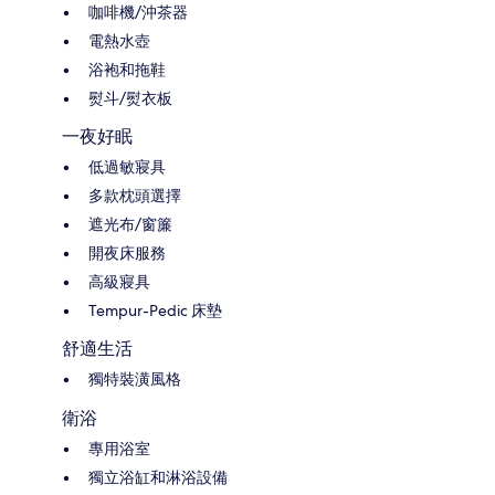
咖啡機/沖茶器
電熱水壺
浴袍和拖鞋
熨斗/熨衣板
一夜好眠
低過敏寢具
多款枕頭選擇
遮光布/窗簾
開夜床服務
高級寢具
Tempur-Pedic 床墊
舒適生活
獨特裝潢風格
衛浴
專用浴室
獨立浴缸和淋浴設備