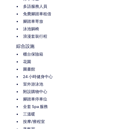
多語服務人員
免費腳踏車租借
腳踏車寄放
泳池躺椅
浪漫套裝行程
綜合設施
櫃台保險箱
花園
圖書館
24 小時健身中心
室外游泳池
附設購物中心
腳踏車停車位
全套 Spa 服務
三溫暖
按摩/療程室
蒸氣室