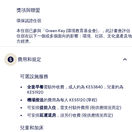
獎項與聯盟
環保認證住宿
本住宿已參與「Green Key (環境教育基金會)」，此計畫會評估
住宿在以下一個或多個面向的影響：環境、社區、文化遺產及地
方經濟。
費用和規定
可選設施服務
全套早餐
需額外收費，成人約為 KES3840，兒童約為
KES1920
機場接送
的費用為每人 KES5120 (單程)
可安排
提前入住
，需支付額外費用 (視供應情況而定)
可安排
延遲退房
，須另行收費 (視供應情況而定)
兒童和加床