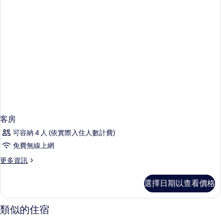
客房
可容納 4 人 (依實際入住人數計費)
免費無線上網
更
更多資訊
多
客
選擇日期以查看價格
房
的
詳
類似的住宿
情