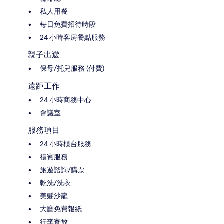
私人用餐
每日免費招待時段
24 小時客房餐點服務
親子出遊
保母/托兒服務 (付費)
遠距工作
24 小時商務中心
會議室
服務項目
24 小時櫃台服務
禮賓服務
旅遊諮詢/購票
乾洗/洗衣
美髮沙龍
大廳免費報紙
行李寄放