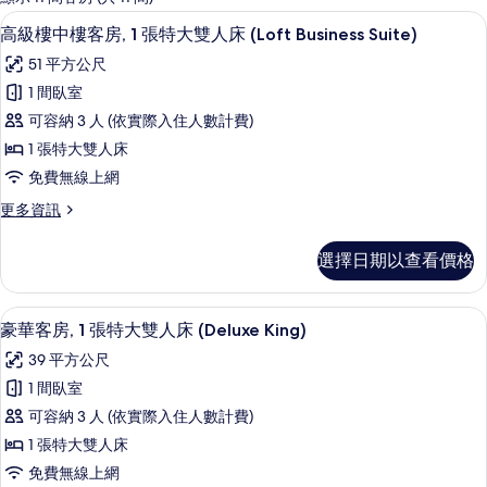
客
高級樓中樓客房, 1 張特大雙人床 (Loft B
顯
8
高級樓中樓客房, 1 張特大雙人床 (Loft Business Suite)
房
示
篩
51 平方公尺
高
選
1 間臥室
級
條
可容納 3 人 (依實際入住人數計費)
樓
件
1 張特大雙人床
中
免費無線上網
樓
更
更多資訊
客
多
房,
高
選擇日期以查看價格
級
1
樓
張
中
豪華客房, 1 張特大雙人床 (Deluxe Ki
顯
4
樓
特
豪華客房, 1 張特大雙人床 (Deluxe King)
示
客
大
39 平方公尺
房,
豪
雙
1
1 間臥室
華
張
人
可容納 3 人 (依實際入住人數計費)
特
客
床
大
1 張特大雙人床
房,
雙
(Loft
免費無線上網
人