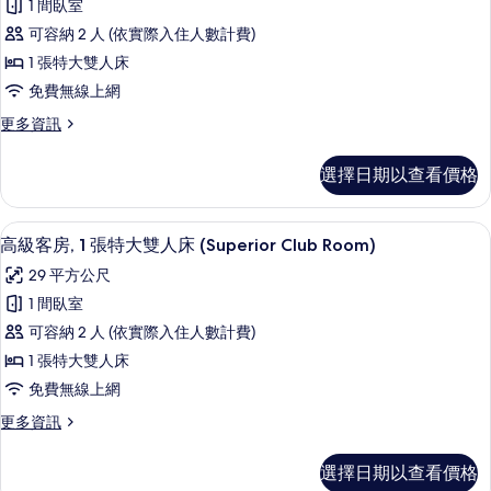
(Junior
大
1 間臥室
級
雙
Suite)
可容納 2 人 (依實際入住人數計費)
人
客
的
床
1 張特大雙人床
房,
所
(Junior
免費無線上網
Suite)
1
有
的
更
更多資訊
張
相
詳
多
特
情
高
片
選擇日期以查看價格
級
大
客
雙
房,
高級客房, 1 張特大雙人床 (Superior 
顯
6
1
人
高級客房, 1 張特大雙人床 (Superior Club Room)
示
張
床
29 平方公尺
特
高
(Superior
大
1 間臥室
級
雙
King)
可容納 2 人 (依實際入住人數計費)
人
客
的
床
1 張特大雙人床
房,
所
(Superior
免費無線上網
King)
1
有
的
更
更多資訊
張
相
詳
多
特
情
高
片
選擇日期以查看價格
級
大