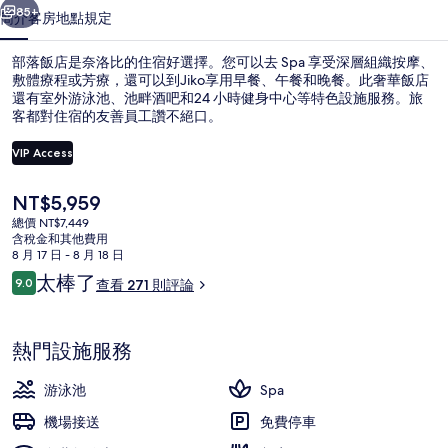
集
85+
簡介
客房
地點
規定
部落飯店是奈洛比的住宿好選擇。您可以去 Spa 享受深層組織按摩、
敷體療程或芳療，還可以到Jiko享用早餐、午餐和晚餐。此奢華飯店
還有室外游泳池、池畔酒吧和24 小時健身中心等特色設施服務。旅
客都對住宿的友善員工讚不絕口。
VIP Access
目
NT$5,959
前
總價 NT$7,449
外觀
的
含稅金和其他費用
價
8 月 17 日 - 8 月 18 日
格
評
太棒了
9.0
查看 271 則評論
是
9.0 分，滿分 10 分，
論
NT$5,959
熱門設施服務
游泳池
Spa
機場接送
免費停車