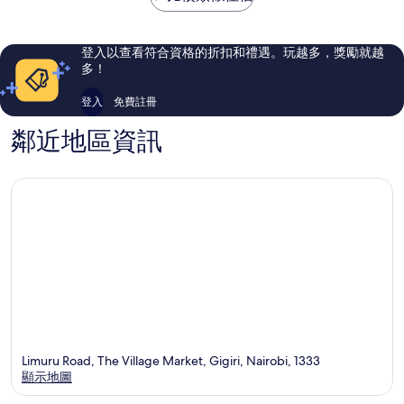
魯
瑪
則
29
尼
評
則
論
評
登入以查看符合資格的折扣和禮遇。玩越多，獎勵就越
論
多！
登入
免費註冊
鄰近地區資訊
Limuru Road, The Village Market, Gigiri, Nairobi, 1333
顯示地圖