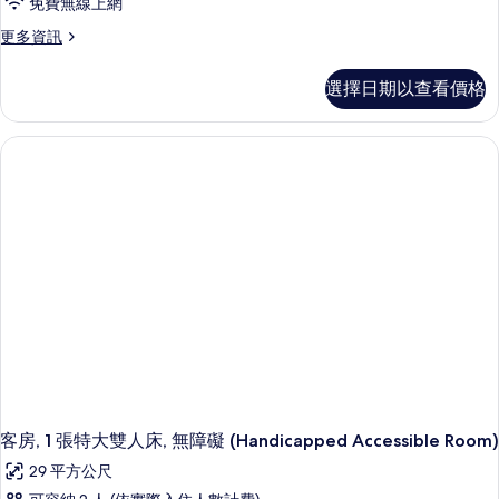
免費無線上網
Bedroom
1
所
Suite)
更
更多資訊
張
有
的
多
特
詳
豪
相
選擇日期以查看價格
情
華
大
片
客
雙
房,
1
人
張
床
特
(Garden
大
雙
Terrace)
人
的
床
所
(Garden
Terrace)
有
的
相
詳
情
片
客房, 1 張特大雙人床, 無障礙 (Handicapped Accessible Room)
29 平方公尺