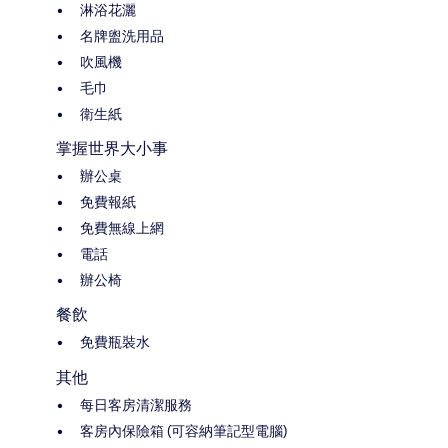
淋浴花灑
名牌盥洗用品
吹風機
毛巾
衛生紙
掌握世界大小事
辦公桌
免費報紙
免費無線上網
電話
辦公椅
餐飲
免費瓶裝水
其他
每日客房清潔服務
客房內保險箱 (可容納筆記型電腦)