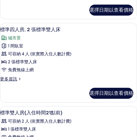
多
所
基
選擇日期以查看價格
本
有
雙
相
人
標準四人房, 2 張標準雙人床 | 羽絨被
顯
1
房
標準四人房, 2 張標準雙人床
片
示
的
城市景
詳
標
情
1 間臥室
準
可容納 4 人 (依實際入住人數計費)
四
2 張標準雙人床
人
免費無線上網
房,
更
更多資訊
2
多
張
標
選擇日期以查看價格
準
標
四
準
人
大廳
顯
7
房,
雙
標準雙人房(入住時間21點前)
示
2
人
可容納 2 人 (依實際入住人數計費)
張
標
床
標
1 張標準雙人床
準
準
的