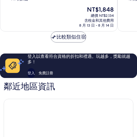
滿
滿
現
NT$1,848
分
分
在
10
10
總價 NT$2,134
價
含稅金和其他費用
分，
分，
格
8 月 13 日 - 8 月 14 日
不
有
為
錯
夠
NT$1,848
比較類似住宿
哦，
讚，
147
16
則
則
評
評
登入以查看符合資格的折扣和禮遇。玩越多，獎勵就越
論
論
多！
登入
免費註冊
鄰近地區資訊