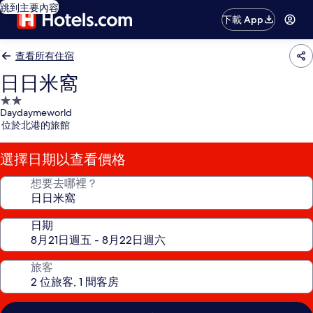
跳到主要內容
下載 App
查看所有住宿
日日米窩
2.0
Daydaymeworld
星
位於北港的旅館
級
住
選擇日期以查看價格
宿
想要去哪裡？
日期
旅客