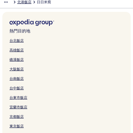
北港飯店
日日米窩
連
的
E
H
t
y
o
t
e
p
G
H
n
Y
結
連
x
o
e
的
u
e
&
a
a
o
B
a
結
q
t
l
連
s
l
S
M
r
t
u
M
u
e
的
結
e
的
t
o
d
e
s
o
i
l
連
B
連
a
t
e
l
i
t
s
的
結
&
結
r
e
n
的
n
e
熱門目的地
i
連
B
G
l
M
連
e
l
t
結
的
a
D
o
結
s
的
台北飯店
e
連
r
o
t
s
連
高雄飯店
H
結
d
u
e
H
結
o
e
l
l
o
礁溪飯店
t
n
i
的
t
e
I
u
連
e
大阪飯店
l
n
的
結
l
的
n
連
的
台南飯店
連
的
結
連
結
連
結
台中飯店
結
台東市飯店
宜蘭市飯店
京都飯店
東京飯店