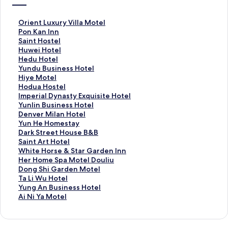
O
Orient Luxury Villa Motel
r
P
Pon Kan Inn
i
o
S
Saint Hostel
e
n
a
H
Huwei Hotel
n
K
i
u
H
Hedu Hotel
t
a
n
w
e
Y
Yundu Business Hotel
L
n
t
e
d
u
H
Hiye Motel
u
I
H
i
u
n
i
H
Hodua Hostel
x
n
o
H
H
d
y
o
I
Imperial Dynasty Exquisite Hotel
u
n
s
o
o
u
e
d
m
Y
Yunlin Business Hotel
r
的
t
t
t
B
M
u
p
u
D
Denver Milan Hotel
y
連
e
e
e
u
o
a
e
n
e
Y
Yun He Homestay
V
結
l
l
l
s
t
H
r
l
n
u
D
Dark Street House B&B
i
的
的
的
i
e
o
i
i
v
n
a
S
Saint Art Hotel
l
連
連
連
n
l
s
a
n
e
H
r
a
W
White Horse & Star Garden Inn
l
結
結
結
e
的
t
l
B
r
e
k
i
h
H
Her Home Spa Motel Douliu
a
s
連
e
D
u
M
H
S
n
i
e
D
Dong Shi Garden Motel
M
s
結
l
y
s
i
o
t
t
t
r
o
T
Ta Li Wu Hotel
o
H
的
n
i
l
m
r
A
e
H
n
a
Y
Yung An Business Hotel
t
o
連
a
n
a
e
e
r
H
o
g
L
u
A
Ai Ni Ya Motel
e
t
結
s
e
n
s
e
t
o
m
S
i
n
i
l
e
t
s
H
t
t
H
r
e
h
W
g
N
的
l
y
s
o
a
H
o
s
S
i
u
A
i