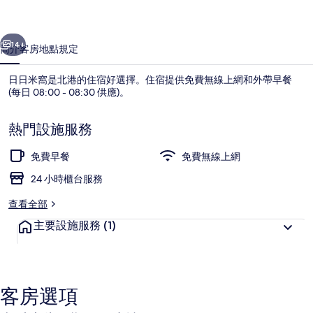
片
一個
下一個
集
14+
簡介
客房
地點
規定
日日米窩是北港的住宿好選擇。住宿提供免費無線上網和外帶早餐
(每日 08:00 - 08:30 供應)。
熱門設施服務
免費早餐
免費無線上網
24 小時櫃台服務
住宿內部
查看全部
主要設施服務
(1)
客房選項