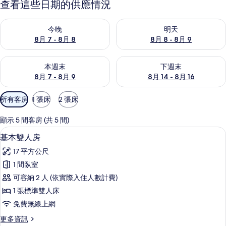
查看這些日期的供應情況
查看今晚 (8月 7 - 8月 8) 的供應情況
查看明天 (8月 8 - 8月 9) 的
今晚
明天
8月 7 - 8月 8
8月 8 - 8月 9
查看本週末 (8月 7 - 8月 9) 的供應情況
查看下週末 (8月 14 - 8月 16)
本週末
下週末
8月 7 - 8月 9
8月 14 - 8月 16
可
所有客房
1 張床
2 張床
用
的
顯示 5 間客房 (共 5 間)
客
基本雙人房 | 羽絨被、免費無線上網
顯
2
基本雙人房
房
示
篩
17 平方公尺
基
選
1 間臥室
本
條
可容納 2 人 (依實際入住人數計費)
雙
件
1 張標準雙人床
人
免費無線上網
房
更
更多資訊
的