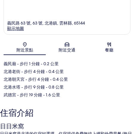
義民路 63 號, 63 號, 北港鎮, 雲林縣, 65144
顯示地圖
地圖
附近景點
附近交通
餐廳
義民廟
- 步行 1 分鐘
- 0.2 公里
北港老街
- 步行 4 分鐘
- 0.4 公里
北港朝天宮
- 步行 4 分鐘
- 0.4 公里
北港水塔
- 步行 9 分鐘
- 0.8 公里
武德宮
- 步行 19 分鐘
- 1.6 公里
住宿介紹
日日米窩
日日米窩是北港的住宿好選擇。住宿提供免費無線上網和外帶早餐 (每日