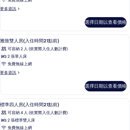
免費無線上網
雙
雙
所
人
更
更多資訊
人
床
多
有
的
房
標
相
選擇日期以查看價格
詳
準
(入
情
片
雙
住
人
羽絨被、免費無線上網
顯
5
房
雅致雙人房(入住時間21點前)
時
示
(入
間
可容納 2 人 (依實際入住人數計費)
住
雅
時
21
2 張單人床
致
間
點
免費無線上網
21
雙
前)
點
更
更多資訊
人
前)
多
的
的
房
雅
所
選擇日期以查看價格
詳
致
(入
情
有
雙
住
人
相
羽絨被、免費無線上網
顯
5
房
標準四人房(入住時間21點前)
時
片
示
(入
間
可容納 4 人 (依實際入住人數計費)
住
標
時
21
2 張標準雙人床
準
間
點
免費無線上網
21