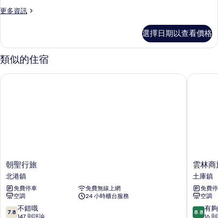
四
前)
點
更
更多資訊
人
前)
多
的
的
房
標
所
選擇日期以查看價格
詳
準
(入
情
有
四
住
人
類似的住宿
相
房
時
片
(入
朝聖行旅
雲林商旅
間
住
時
21
間
點
21
前)
點
前)
的
的
所
詳
情
有
朝
雲
朝聖行旅
雲林商
相
聖
林
北港鎮
土庫鎮
片
行
商
免費停車
免費無線上網
免費停
旅
旅
空調
24 小時櫃台服務
空調
北
土
港
庫
7.8
8.8
不錯哦
有夠
7.8
8.8
鎮
鎮
分，
分，
147 則評論
16 