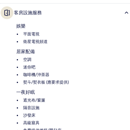
客房設施服務
娛樂
平面電視
衛星電視頻道
居家配備
空調
迷你吧
咖啡機/沖茶器
熨斗/熨衣板 (應要求提供)
一夜好眠
遮光布/窗簾
隔音設施
沙發床
高級寢具