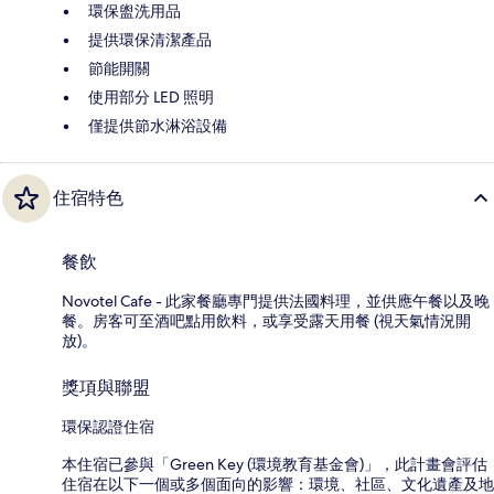
環保盥洗用品
提供環保清潔產品
節能開關
使用部分 LED 照明
僅提供節水淋浴設備
住宿特色
餐飲
Novotel Cafe - 此家餐廳專門提供法國料理，並供應午餐以及晚
餐。房客可至酒吧點用飲料，或享受露天用餐 (視天氣情況開
放)。
獎項與聯盟
環保認證住宿
本住宿已參與「Green Key (環境教育基金會)」，此計畫會評估
住宿在以下一個或多個面向的影響：環境、社區、文化遺產及地