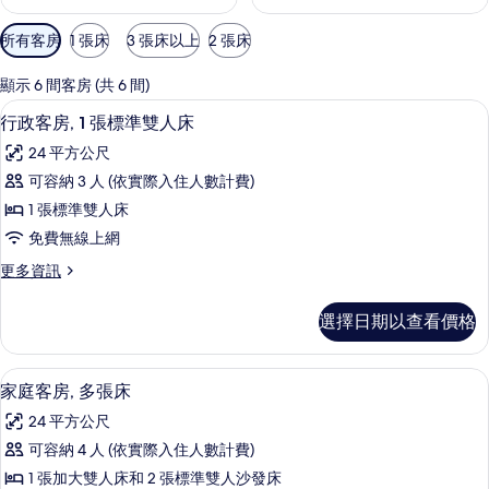
可
所有客房
1 張床
3 張床以上
2 張床
用
的
顯示 6 間客房 (共 6 間)
客
行政客房, 1 張標準雙人床 | 1 間臥
顯
7
行政客房, 1 張標準雙人床
房
示
篩
24 平方公尺
行
選
可容納 3 人 (依實際入住人數計費)
政
條
1 張標準雙人床
客
件
免費無線上網
房,
更
更多資訊
1
多
張
行
選擇日期以查看價格
政
標
客
準
房,
家庭客房, 多張床 | 1 間臥室、高級
顯
5
1
雙
家庭客房, 多張床
示
張
人
24 平方公尺
標
家
床
準
可容納 4 人 (依實際入住人數計費)
庭
雙
的
1 張加大雙人床和 2 張標準雙人沙發床
人