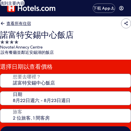
跳到主要內容
下載 App
查看所有住宿
諾富特安錫中心飯店
4.0
Novotel Annecy Centre
星
設有餐廳並鄰近安錫湖的飯店
級
住
選擇日期以查看價格
宿
想要去哪裡？
日期
旅客