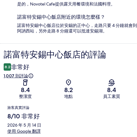
是的，Novotel Cafe提供露天用餐環境和法國料理。
諾富特安錫中心飯店附近的環境怎麼樣？
諾富特安錫中心飯店位於安錫的正中心，走路只要 4 分鐘就會到
阿訥西站，另外走路 8 分鐘還可以抵達安錫湖。
諾富特安錫中心飯店的評論
評
論
非常好
8.2
1,007 則評論
8.4
8.2
8.4
整潔度
地點
員工素質
評
旅客真實評論
論
8/10 非常好
2026 年 5 月 14 日
使用 Google 翻譯