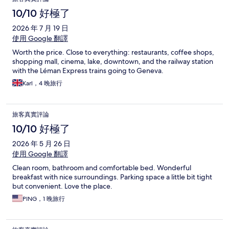
10/10 好極了
2026 年 7 月 19 日
使用 Google 翻譯
Worth the price. Close to everything: restaurants, coffee shops,
shopping mall, cinema, lake, downtown, and the railway station
with the Léman Express trains going to Geneva.
Karl，4 晚旅行
旅客真實評論
10/10 好極了
2026 年 5 月 26 日
使用 Google 翻譯
Clean room, bathroom and comfortable bed. Wonderful
breakfast with nice surroundings. Parking space a little bit tight
but convenient. Love the place.
PING，1 晚旅行