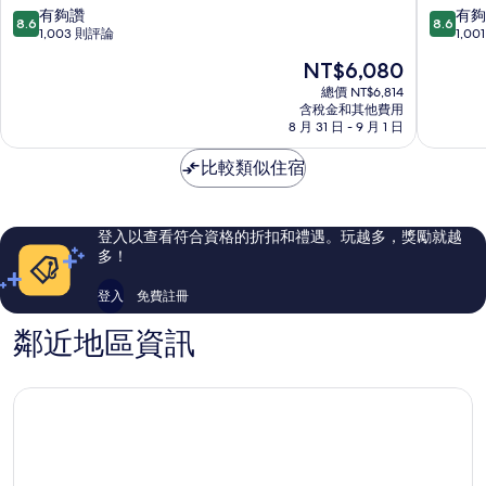
所
車
店
8.6
8.6
有夠讚
有夠
8.6
8.6
有
站
Annecy
分，
分，
1,003 則評論
1,0
康
滿
滿
相
現
NT$6,080
鉑
分
分
片
在
飯
10
10
總價 NT$6,814
價
店
含稅金和其他費用
分，
分，
格
8 月 31 日 - 9 月 1 日
安
有
有
為
錫
夠
夠
NT$6,080
比較類似住宿
舊
讚，
讚，
城
1,003
1,001
則
則
評
評
登入以查看符合資格的折扣和禮遇。玩越多，獎勵就越
論
論
多！
登入
免費註冊
鄰近地區資訊