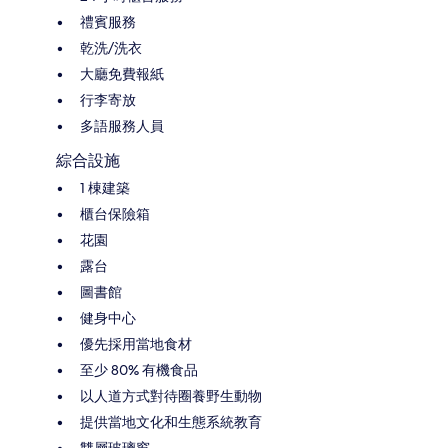
禮賓服務
乾洗/洗衣
大廳免費報紙
行李寄放
多語服務人員
綜合設施
1 棟建築
櫃台保險箱
花園
露台
圖書館
健身中心
優先採用當地食材
至少 80% 有機食品
以人道方式對待圈養野生動物
提供當地文化和生態系統教育