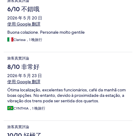
旅客真實評論
6/10 不錯哦
2026 年 5 月 20 日
使用 Google 翻譯
Buona colazione. Personale molto gentile
Clarissa，1 晚旅行
旅客真實評論
8/10 非常好
2026 年 5 月 23 日
使用 Google 翻譯
Ótima localização, excelentes funcionários, café da manhã com
boas opções. No entanto, devido à proximidade da estação, a
vibração dos trens pode ser sentida dos quartos.
CYNTHIA，1 晚旅行
旅客真實評論
10/10 好極了