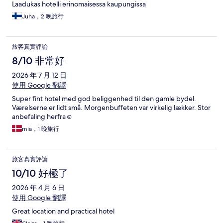
Laadukas hotelli erinomaisessa kaupungissa
Juha，2 晚旅行
旅客真實評論
8/10 非常好
2026 年 7 月 12 日
使用 Google 翻譯
Super fint hotel med god beliggenhed til den gamle bydel.
Værelserne er lidt små. Morgenbuffeten var virkelig lækker. Stor
anbefaling herfra☺️
mia，1 晚旅行
旅客真實評論
10/10 好極了
2026 年 4 月 6 日
使用 Google 翻譯
Great location and practical hotel