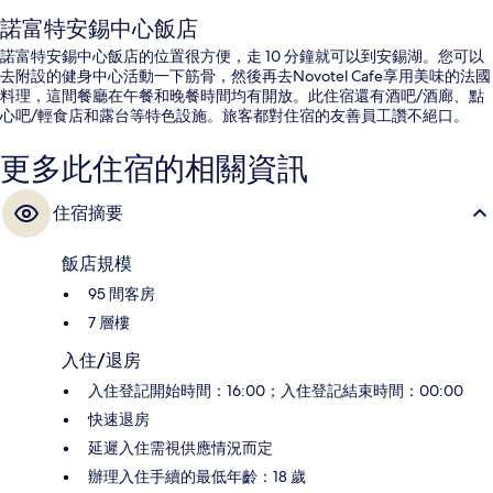
諾富特安錫中心飯店
諾富特安錫中心飯店的位置很方便，走 10 分鐘就可以到安錫湖。您可以
去附設的健身中心活動一下筋骨，然後再去Novotel Cafe享用美味的法國
料理，這間餐廳在午餐和晚餐時間均有開放。此住宿還有酒吧/酒廊、點
心吧/輕食店和露台等特色設施。旅客都對住宿的友善員工讚不絕口。
更多此住宿的相關資訊
住宿摘要
飯店規模
95 間客房
7 層樓
入住/退房
入住登記開始時間：16:00；入住登記結束時間：00:00
快速退房
延遲入住需視供應情況而定
辦理入住手續的最低年齡：18 歲