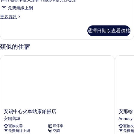
1 張標準雙人床和 1 張標準雙人沙發床
房,
雙
床
免費無線上網
人
1
和
床
更
更多資訊
張
和
多
1
1
標
套
張
選擇日期以查看價格
張
房,
準
沙
沙
1
雙
發
張
發
類似的住宿
床
標
人
床
的
準
床
安錫中心火車站康鉑飯店
安那翰 M
詳
雙
的
情
和
人
所
床
1
和
有
張
1
相
張
沙
片
沙
發
發
床,
床,
山
安
安
山
安錫中心火車站康鉑飯店
安那翰 
景
錫
那
安錫舊城
Annecy
景
的
中
翰
詳
寵物友善
可停車
寵物友
的
心
Moxy
情
免費無線上網
空調
免費無
火
飯