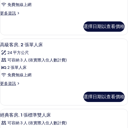
客
所
床
免費無線上網
房,
的
有
更
更多資訊
詳
多
多
相
情
張
家
片
選擇日期以查看價格
庭
床
客
的
房,
高級客房, 2 張單人床 | 1 間臥室、
顯
7
多
高級客房, 2 張單人床
所
示
張
有
24 平方公尺
床
高
的
相
可容納 3 人 (依實際入住人數計費)
級
詳
片
2 張單人床
情
客
免費無線上網
房,
更
更多資訊
2
多
張
高
選擇日期以查看價格
級
單
客
人
房,
經典客房, 1 張標準雙人床 | 1 間臥
顯
6
2
床
經典客房, 1 張標準雙人床
示
張
的
可容納 3 人 (依實際入住人數計費)
單
經