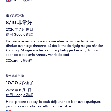
Claire，1 晚旅行
旅客真實評論
8/10 非常好
2026 年 7 月 18 日
使用 Google 翻譯
Det var ikke nemt at sove, da værelserne, vi boede på, var
direkte over togskinnerne, så det larmede rigtig meget når der
kom tog. Morgenmaden var fin og beliggenheden , i forhold til
søen og det gamle Annecy var rigtig god
Karin，2 晚旅行
旅客真實評論
10/10 好極了
2026 年 5 月 1 日
使用 Google 翻譯
Hotel propre et cosy, le petit déjeuner est bon avec quelques
produits sans gluten un effort appréciable