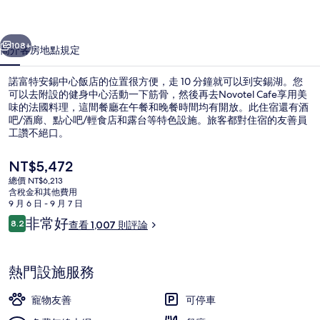
心
一個
下一個
飯
108+
簡介
客房
地點
規定
店
諾富特安錫中心飯店的位置很方便，走 10 分鐘就可以到安錫湖。您
的
可以去附設的健身中心活動一下筋骨，然後再去Novotel Cafe享用美
味的法國料理，這間餐廳在午餐和晚餐時間均有開放。此住宿還有酒
相
吧/酒廊、點心吧/輕食店和露台等特色設施。旅客都對住宿的友善員
片
工讚不絕口。
集
目
NT$5,472
前
總價 NT$6,213
的
含稅金和其他費用
其他設施
價
9 月 6 日 - 9 月 7 日
格
評
非常好
8.2
查看 1,007 則評論
是
8.2 分，滿分 10 分，
論
NT$5,472
熱門設施服務
寵物友善
可停車