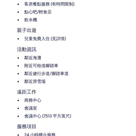
客房餐點服務 (有時間限制)
點心吧/輕食店
飲水機
親子出遊
兒童免費入住 (見詳情)
活動資訊
鄰近海灘
附近可租借腳踏車
鄰近健行步道/腳踏車道
鄰近滑雪場
遠距工作
商務中心
會議室
會議中心 (7513 平方英尺)
服務項目
24 小時櫃台服務