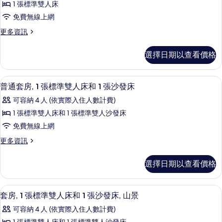
所
人
1 張標準雙人床
典
床
有
免費無線上網
的
客
相
詳
更
更多資訊
房,
情
多
片
1
經
選擇日期以查看價格
典
張
客
標
房,
普通套房, 1 張標準雙人床和 1 張沙發
顯
5
1
準
普通套房, 1 張標準雙人床和 1 張沙發床
示
張
雙
可容納 4 人 (依實際入住人數計費)
標
普
人
準
1 張標準雙人床和 1 張標準雙人沙發床
通
雙
床
免費無線上網
人
套
的
床
更
更多資訊
房,
的
多
所
詳
1
普
有
選擇日期以查看價格
情
通
張
相
套
標
房,
片
套房, 1 張標準雙人床和 1 張沙發床, 
顯
5
1
準
套房, 1 張標準雙人床和 1 張沙發床, 山景
示
張
雙
可容納 4 人 (依實際入住人數計費)
標
套
人
準