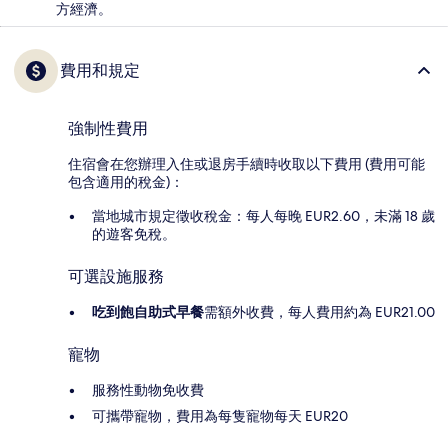
方經濟。
費用和規定
強制性費用
住宿會在您辦理入住或退房手續時收取以下費用 (費用可能
包含適用的稅金)：
當地城市規定徵收稅金：每人每晚 EUR2.60，未滿 18 歲
的遊客免稅。
可選設施服務
吃到飽自助式早餐
需額外收費，每人費用約為 EUR21.00
寵物
服務性動物免收費
可攜帶寵物，費用為每隻寵物每天 EUR20