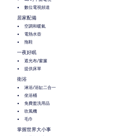
數位電視頻道
居家配備
空調和暖氣
電熱水壺
拖鞋
一夜好眠
遮光布/窗簾
提供床單
衛浴
淋浴/浴缸二合一
坐浴桶
免費盥洗用品
吹風機
毛巾
掌握世界大小事