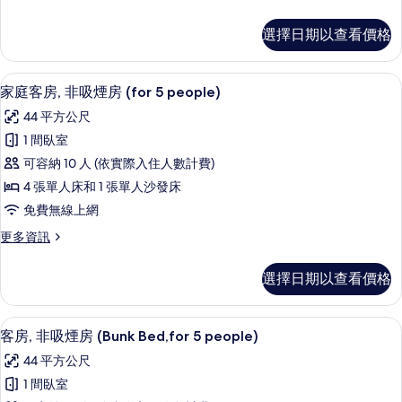
相
煙
詳
多
片
情
房
雙
選擇日期以查看價格
床
(Hollywood,
房,
for
非
客房內保險箱、遮光布/窗簾、免費無
顯
3
11
吸
家庭客房, 非吸煙房 (for 5 people)
示
煙
people)
44 平方公尺
房
家
的
(Hollywood,
1 間臥室
庭
所
for
可容納 10 人 (依實際入住人數計費)
3
客
有
people)
4 張單人床和 1 張單人沙發床
房,
相
的
免費無線上網
詳
非
片
情
更
更多資訊
吸
多
煙
家
選擇日期以查看價格
庭
房
客
(for
房,
客房內保險箱、遮光布/窗簾、免費無
顯
12
非
5
客房, 非吸煙房 (Bunk Bed,for 5 people)
示
吸
people)
44 平方公尺
煙
客
的
房
1 間臥室
房,
(for
所