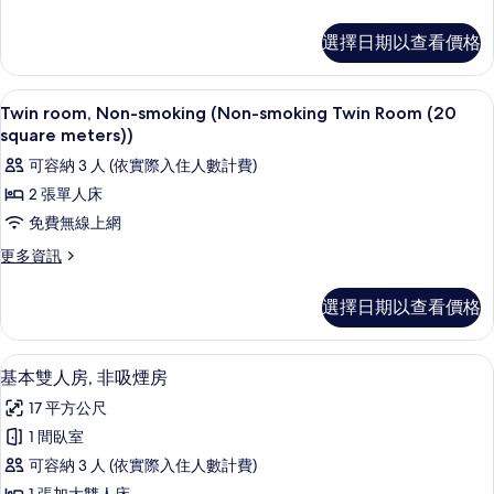
的
and
多
square
所
客
meters)
Toilet)
選擇日期以查看價格
房
Separate
有
的
的
Bath
相
詳
所
and
客房內保險箱、遮光布/窗簾、免費無
顯
7
情
Twin room, Non-smoking (Non-smoking Twin Room (20
Toilet)
片
有
示
的
square meters))
相
詳
Twin
可容納 3 人 (依實際入住人數計費)
情
片
room,
2 張單人床
Non-
免費無線上網
smoking
更
更多資訊
(Non-
多
smoking
Twin
選擇日期以查看價格
Twin
room,
Room
Non-
smoking
(20
客房內保險箱、遮光布/窗簾、免費無
顯
8
(Non-
基本雙人房, 非吸煙房
square
示
smoking
17 平方公尺
meters))
Twin
基
Room
的
1 間臥室
本
(20
所
可容納 3 人 (依實際入住人數計費)
square
雙
meters))