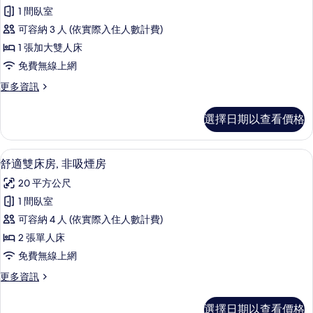
舒
people)
煙
1 間臥室
適
房
的
可容納 3 人 (依實際入住人數計費)
(Connecting,for
雙
所
6
1 張加大雙人床
人
有
people)
免費無線上網
的
房,
相
詳
更
更多資訊
非
片
情
多
吸
舒
選擇日期以查看價格
適
煙
雙
房
人
客房內保險箱、遮光布/窗簾、免費無
顯
15
房,
舒適雙床房, 非吸煙房
的
示
非
所
20 平方公尺
吸
舒
煙
有
1 間臥室
適
房
相
可容納 4 人 (依實際入住人數計費)
的
雙
詳
片
2 張單人床
床
情
免費無線上網
房,
更
更多資訊
非
多
吸
舒
選擇日期以查看價格