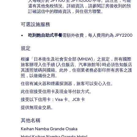
人每晚介於 JPY100 至 JPY10,000 不等。請注意，可能
還有其他免稅情況。詳細資訊，請參閱訂房後收到的預
訂確認信中的聯絡資訊，與住宿方聯繫。
可選設施服務
吃到飽自助式早餐
需額外收費，每人費用約為 JPY2200
規定
根據「日本衛生及社會安全部 (MHLW)」之規定，所有國際
旅客辦理入住手續 (入住飯店、汽車旅館等) 時必須告知飯店
其護照號碼與國籍。此外，住宿業者務必影印所有房客之護
照，以做備份之用。
住宿有滅火器和煙霧探測器，旅客可以安心入住。
此住宿接受信用卡及現金等付款方式。
接受以下信用卡：Visa 卡、JCB 卡
提供無現金交易。
其他名稱
Keihan Namba Grande Osaka
Hotel Keihan Namba Grande Hotel