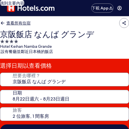
跳到主要內容
下載 App
查看所有住宿
京阪飯店 なんば グランデ
4.0
Hotel Keihan Namba Grande
星
設有餐廳並鄰近日本橋的飯店
級
住
選擇日期以查看價格
宿
想要去哪裡？
日期
旅客