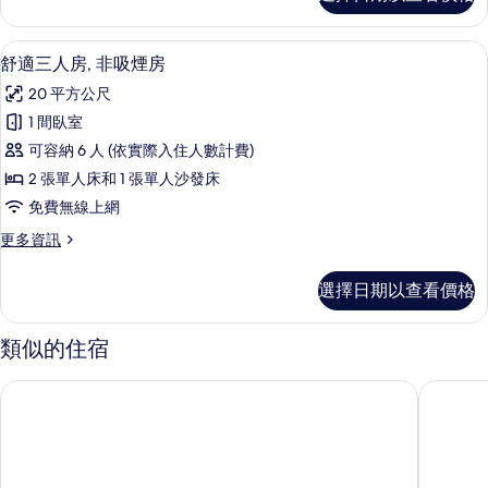
適
煙
雙
房
床
客房內保險箱、遮光布/窗簾、免費無
顯
15
房,
舒適三人房, 非吸煙房
的
示
非
所
20 平方公尺
吸
舒
煙
有
1 間臥室
適
房
相
可容納 6 人 (依實際入住人數計費)
的
三
詳
片
2 張單人床和 1 張單人沙發床
人
情
免費無線上網
房,
更
更多資訊
非
多
吸
舒
選擇日期以查看價格
適
煙
三
房
人
類似的住宿
房,
的
非
APA 飯店 & 度假村〈大阪難波車站前塔〉
大阪難波
所
吸
煙
有
房
相
的
詳
片