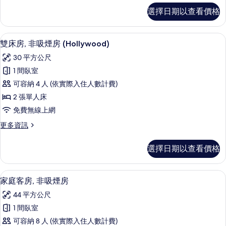
(King
客
選擇日期以查看價格
房,
bed)
非
的
吸
客房內保險箱、遮光布/窗簾、免費無
顯
所
11
煙
雙床房, 非吸煙房 (Hollywood)
示
房
有
30 平方公尺
(King
雙
相
bed)
1 間臥室
床
的
片
可容納 4 人 (依實際入住人數計費)
詳
房,
情
2 張單人床
非
免費無線上網
吸
更
更多資訊
煙
多
房
雙
選擇日期以查看價格
床
(Hollywood)
房,
的
非
客房內保險箱、遮光布/窗簾、免費無
顯
11
吸
所
家庭客房, 非吸煙房
示
煙
有
44 平方公尺
房
家
相
(Hollywood)
1 間臥室
庭
的
片
可容納 8 人 (依實際入住人數計費)
詳