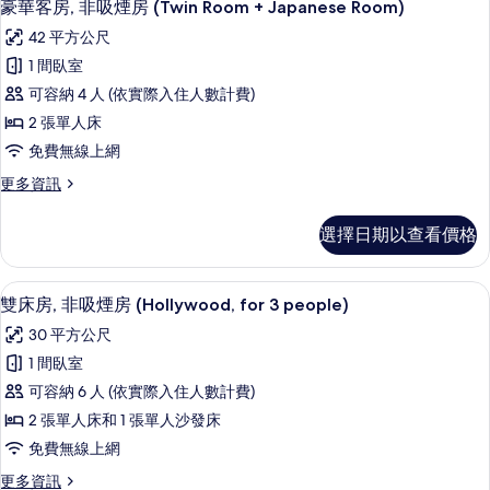
所
11
煙
豪華客房, 非吸煙房 (Twin Room + Japanese Room)
示
房
有
42 平方公尺
(Bunk
豪
相
Bed)
1 間臥室
華
的
片
可容納 4 人 (依實際入住人數計費)
詳
客
情
2 張單人床
房,
免費無線上網
非
更
更多資訊
吸
多
煙
豪
選擇日期以查看價格
華
房
客
(Twin
房,
客房內保險箱、遮光布/窗簾、免費無
顯
11
非
Room
雙床房, 非吸煙房 (Hollywood, for 3 people)
示
吸
+
30 平方公尺
煙
雙
Japanese
房
1 間臥室
床
Room)
(Twin
可容納 6 人 (依實際入住人數計費)
Room
的
房,
+
2 張單人床和 1 張單人沙發床
所
非
Japanese
免費無線上網
Room)
有
吸
的
更
更多資訊