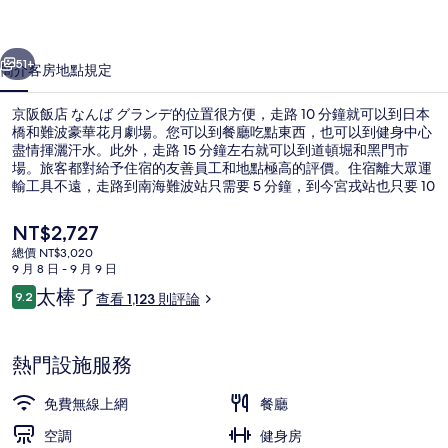
ば
一個
下一個
グ
51+
簡介
客房
地點
規定
ラ
京阪飯店 なんば グランデ的位置很方便，走路 10 分鐘就可以到日本
ン
橋和難波豪華花月劇場。您可以到餐廳吃點東西，也可以到健身中心
盡情揮灑汗水。此外，走路 15 分鐘左右就可以到道頓堀和黑門市
デ
場。旅客都對給予住宿的友善員工和地點極高的評價。住宿離大眾運
的
輸工具不遠，走路到南海難波站只需要 5 分鐘，到今宮戎站也只要 10
分鐘。
相
目
NT$2,727
前
片
總價 NT$3,020
的
9 月 8 日 - 9 月 9 日
大廳
集
價
評
太棒了
9.2
查看 1,123 則評論
格
9.2 分，滿分 10 分，
論
是
NT$2,727
熱門設施服務
免費無線上網
餐廳
空調
健身房