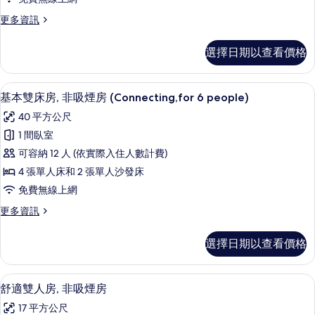
情
房,
更
更多資訊
非
多
吸
基
選擇日期以查看價格
本
煙
雙
房
床
客房內保險箱、遮光布/窗簾、免費無
顯
7
房,
基本雙床房, 非吸煙房 (Connecting,for 6 people)
(Connecting,for
示
非
5
40 平方公尺
吸
基
people)
煙
1 間臥室
本
房
的
可容納 12 人 (依實際入住人數計費)
(Connecting,for
雙
所
5
4 張單人床和 2 張單人沙發床
床
有
people)
免費無線上網
的
房,
相
詳
更
更多資訊
非
片
情
多
吸
基
選擇日期以查看價格
本
煙
雙
房
床
客房內保險箱、遮光布/窗簾、免費無
顯
16
房,
舒適雙人房, 非吸煙房
(Connecting,for
示
非
6
17 平方公尺
吸