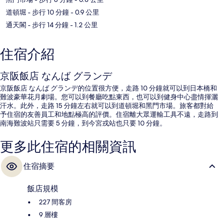
道頓堀
- 步行 10 分鐘
- 0.9 公里
通天閣
- 步行 14 分鐘
- 1.2 公里
住宿介紹
京阪飯店 なんば グランデ
京阪飯店 なんば グランデ的位置很方便，走路 10 分鐘就可以到日本橋和
難波豪華花月劇場。您可以到餐廳吃點東西，也可以到健身中心盡情揮灑
汗水。此外，走路 15 分鐘左右就可以到道頓堀和黑門市場。旅客都對給
予住宿的友善員工和地點極高的評價。住宿離大眾運輸工具不遠，走路到
南海難波站只需要 5 分鐘，到今宮戎站也只要 10 分鐘。
更多此住宿的相關資訊
住宿摘要
飯店規模
227 間客房
9 層樓