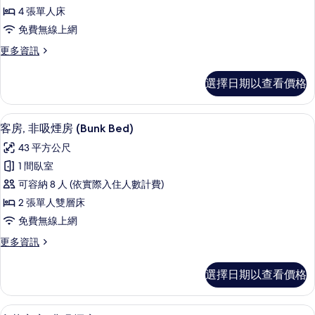
客
情
4 張單人床
房,
免費無線上網
非
更
更多資訊
吸
多
煙
家
選擇日期以查看價格
庭
房
客
的
房,
客房內保險箱、遮光布/窗簾、免費無
顯
12
非
客房, 非吸煙房 (Bunk Bed)
所
示
吸
有
43 平方公尺
煙
客
房
相
1 間臥室
房,
的
片
可容納 8 人 (依實際入住人數計費)
詳
非
情
2 張單人雙層床
吸
免費無線上網
煙
更
更多資訊
房
多
(Bunk
客
選擇日期以查看價格
房,
Bed)
非
的
吸
客房內保險箱、遮光布/窗簾、免費無
顯