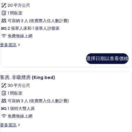
示
非
所
20 平方公尺
吸
基
煙
有
1 間臥室
本
房
相
可容納 3 人 (依實際入住人數計費)
的
三
詳
片
2 張單人床和 1 張單人沙發床
人
情
免費無線上網
房,
更
更多資訊
非
多
吸
基
選擇日期以查看價格
本
煙
三
房
人
客房, 非吸煙房 (King bed) | 
顯
9
房,
客房, 非吸煙房 (King bed)
的
示
非
所
30 平方公尺
吸
客
煙
有
1 間臥室
房,
房
相
可容納 3 人 (依實際入住人數計費)
的
非
詳
片
1 張特大雙人床
吸
情
免費無線上網
煙
更
更多資訊
房
多