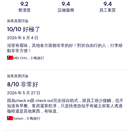
9.2
9.4
9.4
整潔度
設施服務
員工素質
評
旅客真實評論
論
10/10 好極了
2026 年 6 月 4 日
浴室有霉味，其他各方面都非常的好！對於自由行的人，行李移
動非常方便！
MEI CHU，3 晚旅行
旅客真實評論
8/10 非常好
2026 年 5 月 27 日
因為check in跟 check out完全採自助式，跟員工很少接觸，也不
知道有早餐。客房還算乾淨，只是快煮壺似乎有被之前客人煮過
咖啡還是其他東西，有味道。
Yuhsin，5 晚旅行