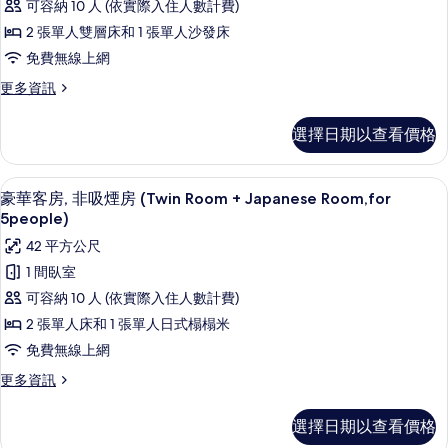
可容納 10 人 (依實際入住人數計費)
5
非
有
people)
2 張單人雙層床和 1 張單人沙發床
吸
相
的
免費無線上網
詳
煙
片
情
更
更多資訊
房
多
(Bunk
客
選擇日期以查看價格
房,
Bed,for
非
5
吸
客房內保險箱、遮光布/窗簾、免費無
顯
people)
11
煙
豪華客房, 非吸煙房 (Twin Room + Japanese Room,for
示
房
的
5people)
(Bunk
豪
所
42 平方公尺
Bed,for
華
有
5
1 間臥室
people)
客
相
可容納 10 人 (依實際入住人數計費)
的
房,
片
詳
2 張單人床和 1 張單人日式榻榻米
情
非
免費無線上網
吸
更
更多資訊
煙
多
豪
房
選擇日期以查看價格
華
(Twin