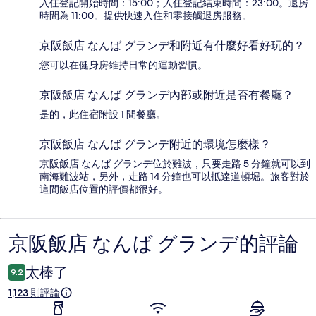
入住登記開始時間：15:00；入住登記結束時間：23:00。退房
時間為 11:00。提供快速入住和零接觸退房服務。
京阪飯店 なんば グランデ和附近有什麼好看好玩的？
您可以在健身房維持日常的運動習慣。
京阪飯店 なんば グランデ內部或附近是否有餐廳？
是的，此住宿附設 1 間餐廳。
京阪飯店 なんば グランデ附近的環境怎麼樣？
京阪飯店 なんば グランデ位於難波，只要走路 5 分鐘就可以到
南海難波站，另外，走路 14 分鐘也可以抵達道頓堀。旅客對於
這間飯店位置的評價都很好。
京阪飯店 なんば グランデ的評論
評
論
太棒了
9.2
1,123 則評論