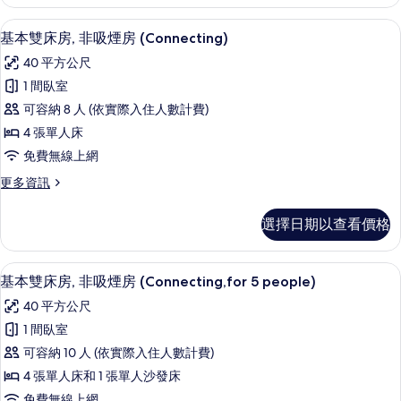
客
Room
房,
客房內保險箱、遮光布/窗簾、免費無
顯
7
非
基本雙床房, 非吸煙房 (Connecting)
+
示
吸
Japanese
40 平方公尺
煙
基
Room,for
房
1 間臥室
本
(Twin
5people)
可容納 8 人 (依實際入住人數計費)
Room
雙
的
+
4 張單人床
床
所
Japanese
免費無線上網
Room,for
房,
有
5people)
更
更多資訊
非
相
的
多
詳
吸
基
片
選擇日期以查看價格
情
本
煙
雙
房
床
客房內保險箱、遮光布/窗簾、免費無
顯
7
房,
基本雙床房, 非吸煙房 (Connecting,for 5 people)
(Connecting)
示
非
的
40 平方公尺
吸
基
所
煙
1 間臥室
本
房
有
可容納 10 人 (依實際入住人數計費)
(Connecting)
雙
相
的
4 張單人床和 1 張單人沙發床
床
詳
片
免費無線上網