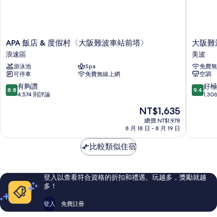
情
APA
大
APA 飯店 & 度假村〈大阪難波車站前塔〉
大阪難
飯
阪
浪速區
美波
店
難
游泳池
Spa
免費無
&
波
可停車
免費無線上網
空調
度
站
假
日
8.8
9.4
有夠讚
好極
8.8
9.4
村
和
分，
分，
4,574 則評論
1,3
〈大
飯
滿
滿
現
NT$1,635
阪
店
分
分
在
難
美
10
10
總價 NT$1,978
價
波
8 月 18 日 - 8 月 19 日
波
分，
分，
格
車
有
好
為
站
比較類似住宿
夠
極
NT$1,635
前
讚，
了，
塔〉
4,574
1,306
浪
則
則
登入以查看符合資格的折扣和禮遇。玩越多，獎勵就越
速
評
評
多！
區
論
論
登入
免費註冊