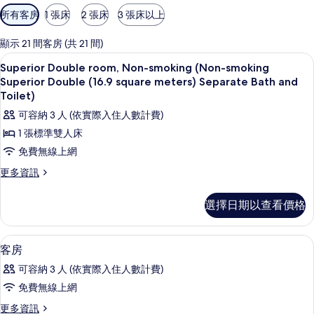
可
所有客房
1 張床
2 張床
3 張床以上
用
的
顯示 21 間客房 (共 21 間)
客
客房內保險箱、遮光布/窗簾、免費無
顯
9
Superior Double room, Non-smoking (Non-smoking
房
示
Superior Double (16.9 square meters) Separate Bath and
篩
Superior
Toilet)
選
Double
可容納 3 人 (依實際入住人數計費)
條
room,
件
1 張標準雙人床
Non-
免費無線上網
smoking
更
更多資訊
(Non-
多
smoking
Superior
選擇日期以查看價格
Superior
Double
room,
Double
Non-
(16.9
客房內保險箱、遮光布/窗簾、免費無
顯
9
smoking
客房
square
示
(Non-
可容納 3 人 (依實際入住人數計費)
meters)
smoking
客
Superior
免費無線上網
Separate
房
Double
Bath
更
更多資訊
(16.9