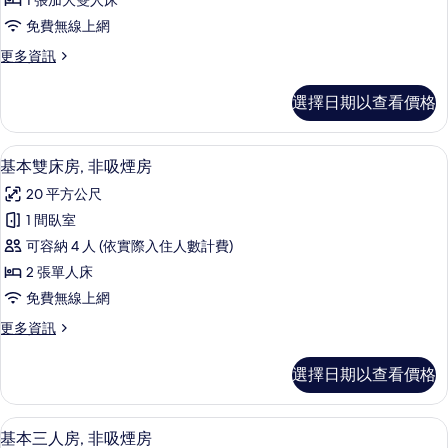
有
1 張加大雙人床
人
的
相
免費無線上網
詳
房,
片
情
更
更多資訊
非
多
吸
基
選擇日期以查看價格
本
煙
雙
房
人
客房內保險箱、遮光布/窗簾、免費無
顯
7
房,
基本雙床房, 非吸煙房
的
示
非
所
20 平方公尺
吸
基
煙
有
1 間臥室
本
房
相
可容納 4 人 (依實際入住人數計費)
的
雙
詳
片
2 張單人床
床
情
免費無線上網
房,
更
更多資訊
非
多
吸
基
選擇日期以查看價格
本
煙
雙
房
床
客房內保險箱、遮光布/窗簾、免費無
顯
7
房,
基本三人房, 非吸煙房
的