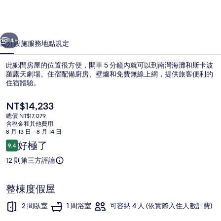
寓
6
一個
下一個
的
14+
簡介
設施服務
地點
規定
相
此鄉間房屋的位置很方便，開車 5 分鐘內就可以到南灣海灘和斯卡波
片
羅露天劇場。住宿配備廚房、壁爐和免費無線上網，提供旅客便利的
集
住宿體驗。
目
NT$14,233
前
總價 NT$17,079
的
含稅金和其他費用
價
8 月 13 日 - 8 月 14 日
格
評
好極了
9.4
電冰箱、洗碗機、電熱水壺、烤麵包機
是
9.4 分，滿分 10 分，
論
NT$14,233
12 則第三方評論
整棟度假屋
2 間臥室
1 間浴室
可容納 4 人 (依實際入住人數計費)