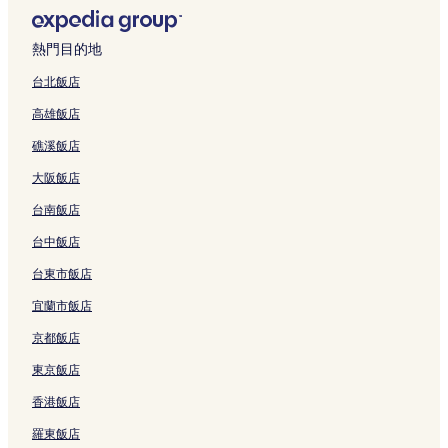
h
6
e
結
B
a
H
S
s
e
w
M
的
s
e
g
i
c
e
-
的
a
連
t
d
e
g
a
的
S
連
熱門目的地
r
結
a
r
的
h
r
連
e
結
i
u
o
連
S
b
結
a
台北飯店
n
r
o
結
t
o
b
高雄飯店
e
a
m
r
r
o
H
n
A
e
o
u
礁溪飯店
o
t
p
e
u
r
u
的
a
t
g
n
大阪飯店
s
連
r
的
h
e
e
結
t
連
的
S
台南飯店
的
m
結
連
c
連
e
結
a
台中飯店
結
n
r
台東市飯店
t
b
,
o
宜蘭市飯店
S
r
l
o
京都飯店
e
u
e
g
東京飯店
p
h
香港飯店
s
L
5
t
羅東飯店
的
d