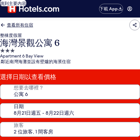
跳到主要內容
下載 App
查看所有住宿
整棟度假屋
海灣景觀公寓 6
3.0
Apartment 6 Bay View
星
鄰近南灣海灘並設有壁爐的海濱住宿
級
住
選擇日期以查看價格
宿
想要去哪裡？
日期
旅客