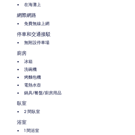
在海灘上
網際網路
免費無線上網
停車和交通接駁
無附設停車場
廚房
冰箱
洗碗機
烤麵包機
電熱水壺
鍋具/餐盤/廚房用品
臥室
2 間臥室
浴室
1 間浴室