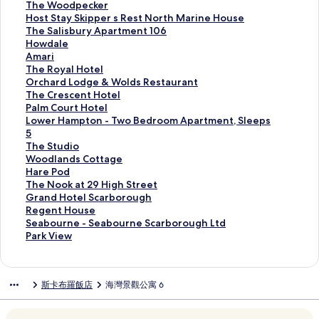
r
i
S
T
a
t
T
The Woodpecker
e
t
t
o
m
a
h
H
Host Stay Skipper s Rest North Marine House
T
y
a
w
p
r
e
o
T
The Salisbury Apartment 106
w
G
y
n
i
l
W
s
h
H
Howdale
o
u
W
h
n
i
o
t
e
o
A
Amari
的
e
a
o
g
g
o
S
S
w
m
T
The Royal Hotel
連
s
t
u
P
h
d
t
a
d
a
h
O
Orchard Lodge & Wolds Restaurant
結
t
c
s
o
t
p
a
l
a
r
e
r
T
The Crescent Hotel
H
h
e
d
C
e
y
i
l
i
R
c
h
P
Palm Court Hotel
o
H
的
2
o
c
S
s
e
的
o
h
e
a
L
Lower Hampton - Two Bedroom Apartment, Sleeps
u
o
連
P
t
k
k
b
的
連
y
a
C
l
o
5
s
u
結
r
t
e
i
u
連
結
a
r
r
m
w
T
The Studio
e
s
e
a
r
p
r
結
l
d
e
C
e
h
W
Woodlands Cottage
的
e
s
g
的
p
y
H
L
s
o
r
e
o
H
Hare Pod
連
的
e
e
連
e
A
o
o
c
u
H
S
o
a
T
The Nook at 29 High Street
結
連
n
的
結
r
p
t
d
e
r
a
t
d
r
h
G
Grand Hotel Scarborough
結
c
連
s
a
e
g
n
t
m
u
l
e
e
r
R
Regent House
e
結
R
r
l
e
t
H
p
d
a
P
N
a
e
S
Seabourne - Seabourne Scarborough Ltd
的
e
t
的
&
H
o
t
i
n
o
o
n
g
e
P
Park View
連
s
m
連
W
o
t
o
o
d
d
o
d
e
a
a
結
t
e
結
o
t
e
n
的
s
的
k
H
n
b
r
N
n
l
e
l
-
連
C
連
a
o
t
o
k
斯卡布羅飯店
海灣景觀公寓 6
o
t
d
l
的
T
結
o
結
t
t
H
u
V
r
1
s
的
連
w
t
2
e
o
r
i
t
0
R
連
結
o
t
9
l
u
n
e