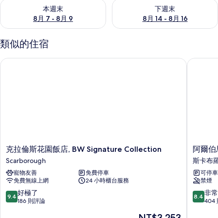
查看本週末 (8月 7 - 8月 9) 的供應情況
查看下週末 (8月 14 - 8月 16)
本週末
下週末
8月 7 - 8月 9
8月 14 - 8月 16
類似的住宿
克拉倫斯花園飯店, BW Signature Collection
阿爾伯馬
克
阿
克拉倫斯花園飯店, BW Signature Collection
阿爾伯
拉
爾
Scarborough
斯卡布
倫
伯
寵物友善
免費停車
可停車
斯
馬
免費無線上網
24 小時櫃台服務
禁煙
花
爾
園
飯
9.4
8.4
好極了
非常
9.4
8.4
飯
店
分，
分，
186 則評論
404
店,
斯
滿
滿
現
NT$3,253
BW
卡