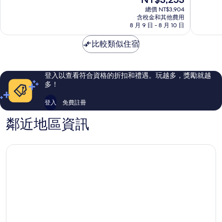
分
分
在
Signature
布
10
10
總價 NT$3,904
價
Collection
含稅金和其他費用
羅
分，
分，
格
8 月 9 日 - 8 月 10 日
Scarborough
市
好
非
為
中
極
常
NT$3,253
比較類似住宿
心
了，
好，
186
404
則
則
評
評
登入以查看符合資格的折扣和禮遇。玩越多，獎勵就越
論
論
多！
登入
免費註冊
鄰近地區資訊