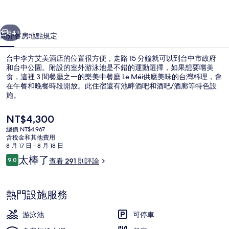
酒
一個
下一個
店
54+
簡介
客房
地點
規定
的
台中李方艾美酒店的位置很方便，走路 15 分鐘就可以到台中市政府
相
和台中公園。附設的室外游泳池是不錯的運動選擇，如果想要嚐美
食，這裡 3 間餐廳之一的樂美中餐廳 Le Méi供應美味的台灣料理，會
片
在午餐和晚餐時段開放。此住宿還有池畔酒吧和酒吧/酒廊等特色設
集
施。
目
NT$4,300
前
總價 NT$4,967
的
含稅金和其他費用
大廳
價
8 月 17 日 - 8 月 18 日
格
評
太棒了
9.0
查看 291 則評論
是
9.0 分，滿分 10 分，
論
NT$4,300
熱門設施服務
游泳池
可停車