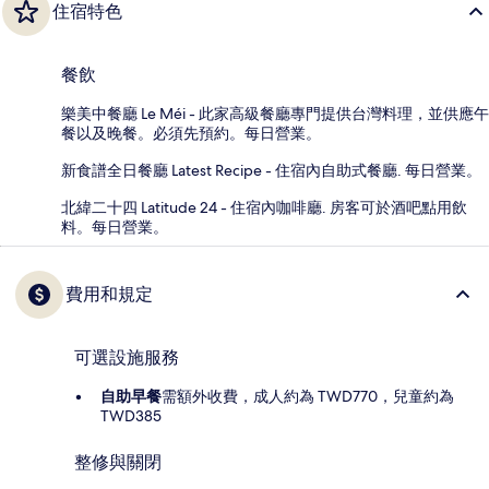
住宿特色
餐飲
樂美中餐廳 Le Méi - 此家高級餐廳專門提供台灣料理，並供應午
餐以及晚餐。必須先預約。每日營業。
新食譜全日餐廳 Latest Recipe - 住宿內自助式餐廳. 每日營業。
北緯二十四 Latitude 24 - 住宿內咖啡廳. 房客可於酒吧點用飲
料。每日營業。
費用和規定
可選設施服務
自助早餐
需額外收費，成人約為 TWD770，兒童約為
TWD385
整修與關閉