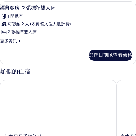
特
房,
有
低過敏寢具、客房內保險箱、遮光布/
顯
詳
2
1
大
經典客房, 2 張標準雙人床
情
相
示
張
雙
1 間臥室
特
片
經
人
大
可容納 2 人 (依實際入住人數計費)
典
雙
床
2 張標準雙人床
人
客
的
床
更
更多資訊
房,
的
多
所
詳
2
經
有
選擇日期以查看價格
情
典
張
相
客
標
房,
類似的住宿
片
2
準
張
雙
台中日月千禧酒店
臺中公園智
標
人
準
雙
床
人
的
床
的
所
詳
有
情
相