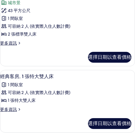
床,
城市景
特
豪
城
大
43 平方公尺
華
雙
市
1 間臥室
人
客
景
床,
可容納 2 人 (依實際入住人數計費)
房,
城
觀
2 張標準雙人床
市
2
的
景
更
更多資訊
張
觀
多
所
標
的
豪
有
選擇日期以查看價格
詳
華
準
情
相
客
雙
房,
片
低過敏寢具、客房內保險箱、遮光布/
顯
3
2
人
經典客房, 1 張特大雙人床
示
張
床,
1 間臥室
標
經
城
準
可容納 2 人 (依實際入住人數計費)
典
雙
市
1 張特大雙人床
人
客
景
床,
更
更多資訊
房,
城
多
觀
市
1
經
的
選擇日期以查看價格
景
典
張
觀
所
客
的