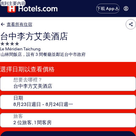
跳到主要內容
下載 App
查看所有住宿
台中李方艾美酒店
4.0
Le Méridien Taichung
星
山林間飯店，設有 3 間餐廳並鄰近台中市政府
級
住
選擇日期以查看價格
宿
想要去哪裡？
日期
旅客