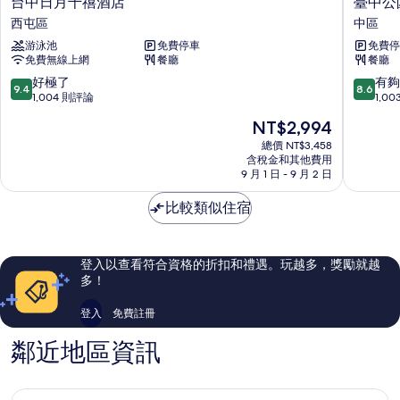
台
臺
台中日月千禧酒店
臺中公園
片
中
中
西屯區
中區
日
公
游泳池
免費停車
免費停
月
園
免費無線上網
餐廳
餐廳
千
智
禧
選
9.4
8.6
好極了
有夠
9.4
8.6
酒
假
分，
分，
1,004 則評論
1,0
店
日
滿
滿
現
NT$2,994
西
酒
分
分
在
屯
店
10
10
總價 NT$3,458
價
區
含稅金和其他費用
-
分，
分，
格
9 月 1 日 - 9 月 2 日
IHG
好
有
為
旗
極
夠
NT$2,994
比較類似住宿
下
了，
讚，
飯
1,004
1,003
店
則
則
中
評
評
登入以查看符合資格的折扣和禮遇。玩越多，獎勵就越
區
論
論
多！
登入
免費註冊
鄰近地區資訊