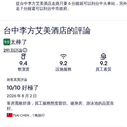
從台中李方艾美酒店走路只要 6 分鐘就可以到台中火車站，另外
走 7 分鐘還可以到台中市政府。
台中李方艾美酒店的評論
評
論
太棒了
9.0
291 則評論
9.4
9.2
9.2
整潔度
設施服務
員工素質
評
旅客真實評論
論
10/10 好極了
2026 年 8 月 2 日
客房寬敞舒適，員工服務態度親切。健身房、游泳池的品質良
好。
TSAI CHEN，1 晚旅行