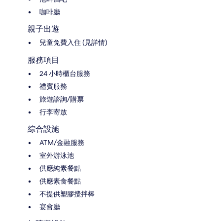
咖啡廳
親子出遊
兒童免費入住 (見詳情)
服務項目
24 小時櫃台服務
禮賓服務
旅遊諮詢/購票
行李寄放
綜合設施
ATM/金融服務
室外游泳池
供應純素餐點
供應素食餐點
不提供塑膠攪拌棒
宴會廳