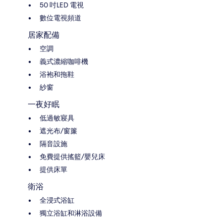
50 吋LED 電視
數位電視頻道
居家配備
空調
義式濃縮咖啡機
浴袍和拖鞋
紗窗
一夜好眠
低過敏寢具
遮光布/窗簾
隔音設施
免費提供搖籃/嬰兒床
提供床單
衛浴
全浸式浴缸
獨立浴缸和淋浴設備