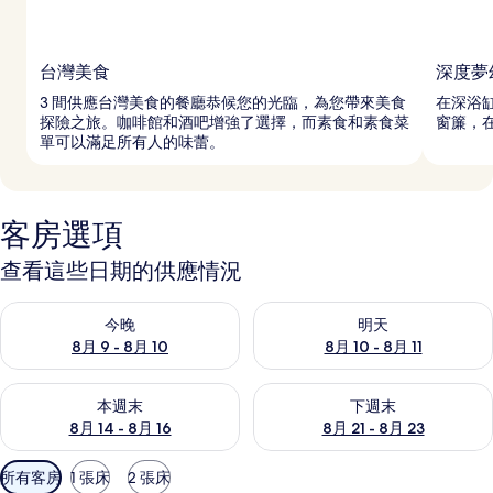
台灣美食
深度夢
3 間供應台灣美食的餐廳恭候您的光臨，為您帶來美食
在深浴
探險之旅。咖啡館和酒吧增強了選擇，而素食和素食菜
窗簾，
單可以滿足所有人的味蕾。
客房選項
查看這些日期的供應情況
查看今晚 (8月 9 - 8月 10) 的供應情況
查看明天 (8月 10 - 8月 11) 
今晚
明天
8月 9 - 8月 10
8月 10 - 8月 11
查看本週末 (8月 14 - 8月 16) 的供應情況
查看下週末 (8月 21 - 8月 23
本週末
下週末
8月 14 - 8月 16
8月 21 - 8月 23
可
所有客房
1 張床
2 張床