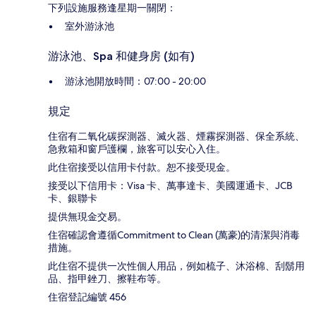
下列設施服務逢星期一關閉：
室外游泳池
游泳池、Spa 和健身房 (如有)
游泳池開放時間：07:00 - 20:00
規定
住宿有二氧化碳探測器、滅火器、煙霧探測器、保全系統、
急救箱和窗戶護欄，旅客可以安心入住。
此住宿接受以信用卡付款。恕不接受現金。
接受以下信用卡：Visa 卡、萬事達卡、美國運通卡、JCB
卡、銀聯卡
提供無現金交易。
住宿確認會遵循Commitment to Clean (萬豪)的清潔與消毒
措施。
此住宿不提供一次性個人用品，例如梳子、沐浴棉、刮鬍用
品、指甲銼刀、擦鞋布等。
住宿登記編號 456