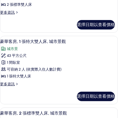
房,
城
觀
2 張標準雙人床
市
2
的
景
更
更多資訊
張
觀
多
所
標
的
極
有
選擇日期以查看價格
詳
品
準
情
相
客
雙
房,
片
低過敏寢具、客房內保險箱、遮光布/
顯
3
2
人
豪華客房, 1 張特大雙人床, 城市景觀
示
張
床,
城市景
標
豪
城
準
43 平方公尺
華
雙
市
1 間臥室
人
客
景
床,
可容納 2 人 (依實際入住人數計費)
房,
城
觀
1 張特大雙人床
市
1
的
景
更
更多資訊
張
觀
多
所
特
的
豪
有
選擇日期以查看價格
詳
華
大
情
相
客
雙
房,
片
低過敏寢具、客房內保險箱、遮光布/
顯
4
1
人
豪華客房, 2 張標準雙人床, 城市景觀
示
張