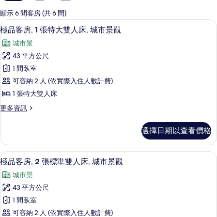
用
的
顯示 6 間客房 (共 6 間)
客
低過敏寢具、客房內保險箱、遮光布/
顯
4
極品客房, 1 張特大雙人床, 城市景觀
房
示
篩
城市景
極
選
43 平方公尺
品
條
1 間臥室
客
件
可容納 2 人 (依實際入住人數計費)
房,
1 張特大雙人床
1
更
更多資訊
張
多
特
極
選擇日期以查看價格
品
大
客
雙
房,
低過敏寢具、客房內保險箱、遮光布/
顯
4
1
人
極品客房, 2 張標準雙人床, 城市景觀
示
張
床,
城市景
特
極
城
大
43 平方公尺
品
雙
市
1 間臥室
人
客
景
床,
可容納 2 人 (依實際入住人數計費)