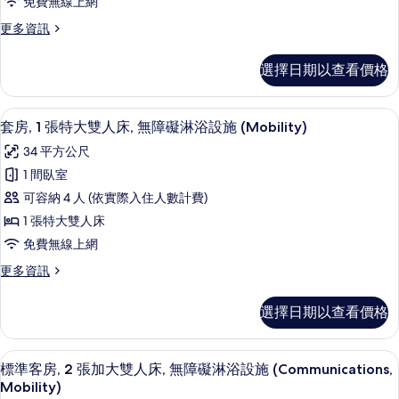
免費無線上網
特
更
更多資訊
大
多
雙
套
選擇日期以查看價格
房,
人
1
床,
張
高級寢具、書桌、筆電工作空間、免費
顯
6
特
無
套房, 1 張特大雙人床, 無障礙淋浴設施 (Mobility)
示
大
障
34 平方公尺
雙
套
礙
人
1 間臥室
房,
床,
(Communications)
可容納 4 人 (依實際入住人數計費)
無
1
的
障
1 張特大雙人床
張
礙
所
免費無線上網
(Communications)
特
有
的
更
更多資訊
大
詳
相
多
雙
情
套
片
選擇日期以查看價格
房,
人
1
床,
張
高級寢具、書桌、筆電工作空間、免費
顯
7
特
無
標準客房, 2 張加大雙人床, 無障礙淋浴設施 (Communications,
示
大
Mobility)
障
雙