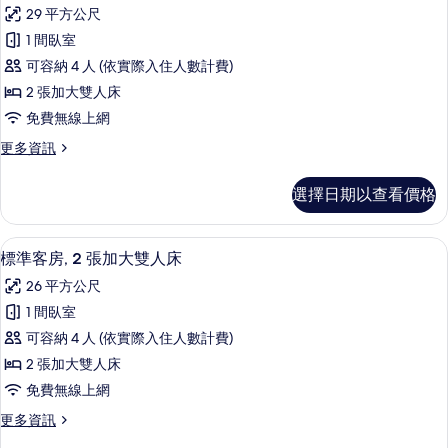
標
29 平方公尺
礙
人
準
床,
1 間臥室
淋
無
客
可容納 4 人 (依實際入住人數計費)
浴
障
房,
礙
2 張加大雙人床
設
淋
2
免費無線上網
施
浴
張
設
(Mobility)
更
更多資訊
加
施
多
的
(Mobility)
標
大
選擇日期以查看價格
所
的
準
雙
詳
客
有
情
人
房,
高級寢具、書桌、筆電工作空間、免費
顯
相
8
2
標準客房, 2 張加大雙人床
床,
示
張
片
26 平方公尺
無
加
標
大
1 間臥室
障
準
雙
可容納 4 人 (依實際入住人數計費)
礙
人
客
床,
2 張加大雙人床
淋
房,
無
免費無線上網
浴
障
2
礙
設
更
更多資訊
張
淋
多
施