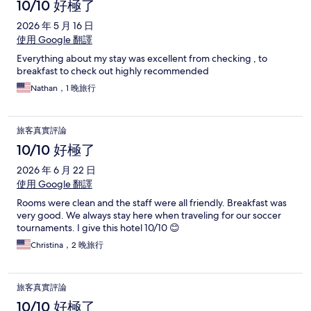
10/10 好極了
2026 年 5 月 16 日
使用 Google 翻譯
Everything about my stay was excellent from checking , to
breakfast to check out highly recommended
Nathan，1 晚旅行
旅客真實評論
10/10 好極了
2026 年 6 月 22 日
使用 Google 翻譯
Rooms were clean and the staff were all friendly. Breakfast was
very good. We always stay here when traveling for our soccer
tournaments. I give this hotel 10/10 😊
Christina，2 晚旅行
旅客真實評論
10/10 好極了