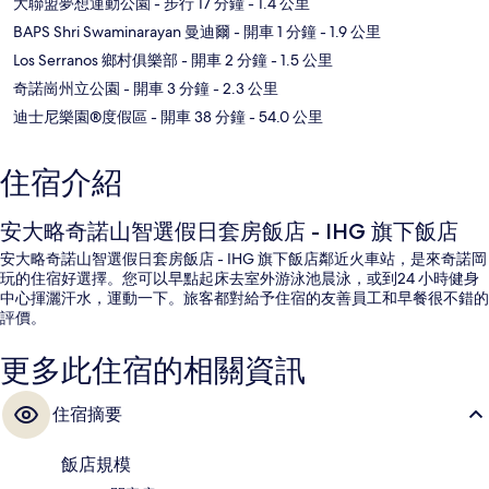
大聯盟夢想運動公園
- 步行 17 分鐘
- 1.4 公里
BAPS Shri Swaminarayan 曼迪爾
- 開車 1 分鐘
- 1.9 公里
Los Serranos 鄉村俱樂部
- 開車 2 分鐘
- 1.5 公里
奇諾崗州立公園
- 開車 3 分鐘
- 2.3 公里
迪士尼樂園®度假區
- 開車 38 分鐘
- 54.0 公里
住宿介紹
安大略奇諾山智選假日套房飯店 - IHG 旗下飯店
安大略奇諾山智選假日套房飯店 - IHG 旗下飯店鄰近火車站，是來奇諾岡
玩的住宿好選擇。您可以早點起床去室外游泳池晨泳，或到24 小時健身
中心揮灑汗水，運動一下。旅客都對給予住宿的友善員工和早餐很不錯的
評價。
更多此住宿的相關資訊
住宿摘要
飯店規模