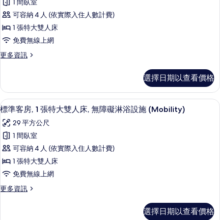
的
大
1 間臥室
準
雙
所
可容納 4 人 (依實際入住人數計費)
人
客
有
床
1 張特大雙人床
房,
的
相
免費無線上網
詳
1
片
情
更
更多資訊
張
多
特
標
選擇日期以查看價格
準
大
客
雙
房,
高級寢具、書桌、筆電工作空間、免費
顯
8
1
人
標準客房, 1 張特大雙人床, 無障礙淋浴設施 (Mobility)
示
張
床
29 平方公尺
特
標
(Communications)
大
1 間臥室
準
雙
的
可容納 4 人 (依實際入住人數計費)
人
客
所
床
1 張特大雙人床
房,
(Communications)
有
免費無線上網
的
1
相
詳
更
更多資訊
張
情
片
多
特
標
選擇日期以查看價格
準
大