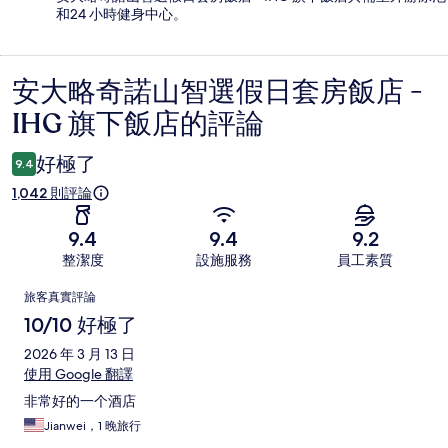
和24 小時健身中心。
安大略奇諾山智選假日套房飯店 -
評
IHG 旗下飯店的評論
論
好極了
9.4
1,042 則評論
9.4
9.4
9.2
整潔度
設施服務
員工素質
評
旅客真實評論
論
10/10 好極了
2026 年 3 月 13 日
使用 Google 翻譯
非常好的一个酒店
Jianwei，1 晚旅行