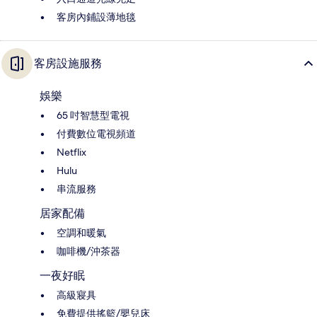
客房內鋪設薄地毯
客房設施服務
娛樂
65 吋智慧型電視
付費數位電視頻道
Netflix
Hulu
串流服務
居家配備
空調和暖氣
咖啡機/沖茶器
一夜好眠
高級寢具
免費提供搖籃/嬰兒床