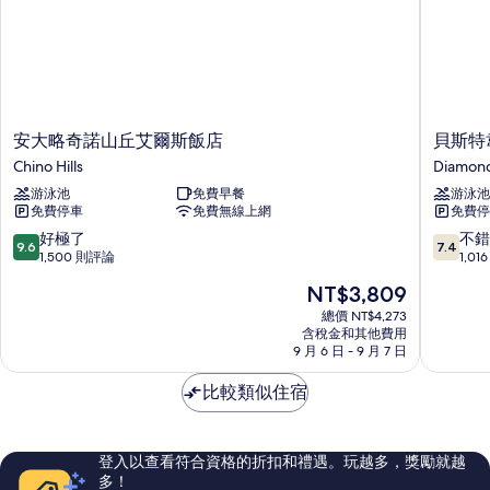
安
貝
安大略奇諾山丘艾爾斯飯店
貝斯特
大
斯
Chino Hills
Diamond
略
特
游泳池
免費早餐
游泳池
奇
韋
免費停車
免費無線上網
免費停
諾
斯
山
特
9.6
7.4
好極了
不錯
9.6
7.4
丘
鑽
分，
分，
1,500 則評論
1,0
艾
石
滿
滿
現
NT$3,809
爾
吧
分
分
在
斯
套
10
10
總價 NT$4,273
價
飯
含稅金和其他費用
房
分，
分，
格
9 月 6 日 - 9 月 7 日
店
飯
好
不
為
Chino
店
極
錯
NT$3,809
比較類似住宿
Hills
Diamon
了，
哦，
Bar
1,500
1,016
則
則
評
評
登入以查看符合資格的折扣和禮遇。玩越多，獎勵就越
論
論
多！