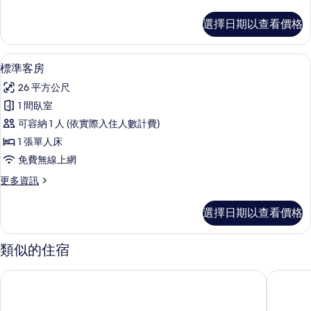
詳
相
多
情
有
尊
片
選擇日期以查看價格
榮
相
客
片
房
高級寢具、書桌、筆電工作空間、免費
顯
8
的
標準客房
示
詳
26 平方公尺
情
標
1 間臥室
準
可容納 1 人 (依實際入住人數計費)
客
1 張單人床
房
免費無線上網
的
更
更多資訊
所
多
有
標
選擇日期以查看價格
準
相
客
片
房
類似的住宿
的
詳
安大略奇諾山丘艾爾斯飯店
貝斯特韋
情