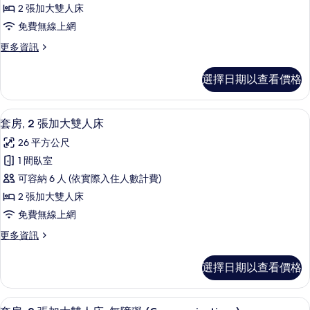
客
所
床
2 張加大雙人床
房,
(Communications)
有
免費無線上網
的
2
相
詳
更
更多資訊
張
情
片
多
加
標
選擇日期以查看價格
準
大
客
雙
房,
高級寢具、書桌、筆電工作空間、免費
顯
11
2
人
套房, 2 張加大雙人床
示
張
床,
26 平方公尺
加
套
無
大
1 間臥室
房,
雙
障
可容納 6 人 (依實際入住人數計費)
人
2
礙
床,
2 張加大雙人床
張
無
淋
免費無線上網
障
加
浴
礙
更
更多資訊
大
淋
多
設
雙
浴
套
施
選擇日期以查看價格
設
房,
人
施
(Mobility)
2
床
(Mobility)
張
的
高級寢具、書桌、筆電工作空間、免費
顯
的
11
加