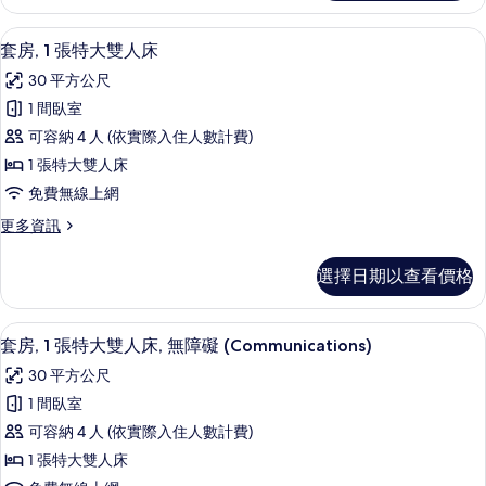
客
雙
房,
高級寢具、書桌、筆電工作空間、免費
顯
7
1
人
套房, 1 張特大雙人床
示
張
床,
30 平方公尺
特
套
無
大
1 間臥室
房,
雙
障
可容納 4 人 (依實際入住人數計費)
人
1
礙
床,
1 張特大雙人床
張
無
淋
免費無線上網
障
特
浴
礙
更
更多資訊
大
淋
多
設
雙
浴
套
施
選擇日期以查看價格
設
房,
人
施
(Mobility)
1
床
(Mobility)
張
的
高級寢具、書桌、筆電工作空間、免費
顯
的
7
特
的
套房, 1 張特大雙人床, 無障礙 (Communications)
所
詳
示
大
所
30 平方公尺
情
雙
有
套
有
人
1 間臥室
相
房,
床
相
可容納 4 人 (依實際入住人數計費)
的
片
1
片
詳
1 張特大雙人床
張
情