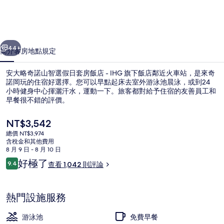
山
智
一個
下一個
選
44+
簡介
客房
地點
規定
假
安大略奇諾山智選假日套房飯店 - IHG 旗下飯店鄰近火車站，是來奇
日
諾岡玩的住宿好選擇。您可以早點起床去室外游泳池晨泳，或到24
小時健身中心揮灑汗水，運動一下。旅客都對給予住宿的友善員工和
套
早餐很不錯的評價。
房
目
NT$3,542
飯
前
總價 NT$3,974
的
店
含稅金和其他費用
價
8 月 9 日 - 8 月 10 日
-
外觀
格
評
好極了
9.4
查看 1,042 則評論
是
9.4 分，滿分 10 分，
IHG
論
NT$3,542
旗
熱門設施服務
下
游泳池
免費早餐
飯