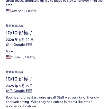
great place, definitely my go to place to stay whenever im in the
area
Jefferson，1 晚旅行
旅客真實評論
10/10 好極了
2026 年 6 月 22 日
使用 Google 翻譯
Nice
Christian，1 晚旅行
旅客真實評論
10/10 好極了
2026 年 5 月 15 日
使用 Google 翻譯
Rooms and breakfast were great! Staff was very kind, friendly
and welcoming. Wish they had coffee in rooms like other
holiday inn locations