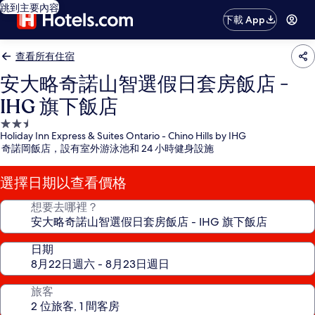
跳到主要內容
下載 App
查看所有住宿
安大略奇諾山智選假日套房飯店 -
IHG 旗下飯店
2.5
Holiday Inn Express & Suites Ontario - Chino Hills by IHG
星
奇諾岡飯店，設有室外游泳池和 24 小時健身設施
級
住
選擇日期以查看價格
宿
想要去哪裡？
日期
旅客