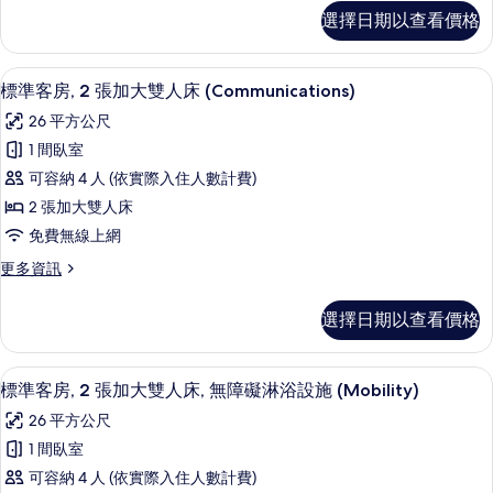
加
浴
標
選擇日期以查看價格
(Communications,
設
準
大
施
客
Mobility)
雙
(Communications,
房,
的
高級寢具、書桌、筆電工作空間、免費
顯
Mobility)
8
2
人
標準客房, 2 張加大雙人床 (Communications)
所
的
示
張
床
26 平方公尺
詳
加
有
標
情
的
大
1 間臥室
相
準
雙
所
可容納 4 人 (依實際入住人數計費)
人
片
客
有
床
2 張加大雙人床
房,
的
相
免費無線上網
詳
2
片
情
更
更多資訊
張
多
加
標
選擇日期以查看價格
準
大
客
雙
房,
高級寢具、書桌、筆電工作空間、免費
顯
7
2
人
標準客房, 2 張加大雙人床, 無障礙淋浴設施 (Mobility)
示
張
床
26 平方公尺
加
標
(Communications)
大
1 間臥室
準
雙
的
可容納 4 人 (依實際入住人數計費)
人