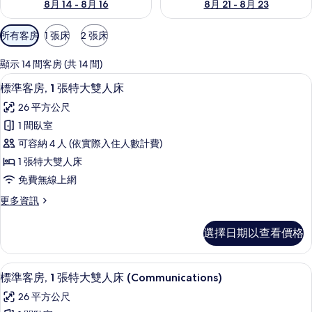
8月 14 - 8月 16
8月 21 - 8月 23
可
所有客房
1 張床
2 張床
用
的
顯示 14 間客房 (共 14 間)
客
高級寢具、書桌、筆電工作空間、免費
顯
9
標準客房, 1 張特大雙人床
房
示
篩
26 平方公尺
標
選
1 間臥室
準
條
可容納 4 人 (依實際入住人數計費)
客
件
1 張特大雙人床
房,
免費無線上網
1
更
更多資訊
張
多
特
標
選擇日期以查看價格
準
大
客
雙
房,
高級寢具、書桌、筆電工作空間、免費
顯
9
1
人
標準客房, 1 張特大雙人床 (Communications)
示
張
床
26 平方公尺
特
標