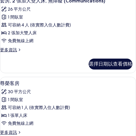
的
套房, 2 張加大雙人床, 無障礙 (Communications)
所
詳
示
大
所
26 平方公尺
情
雙
有
套
有
人
1 間臥室
相
房,
床
相
可容納 4 人 (依實際入住人數計費)
的
片
2
片
詳
2 張加大雙人床
張
情
免費無線上網
加
更
更多資訊
大
多
雙
套
選擇日期以查看價格
房,
人
2
床,
張
高級寢具、書桌、筆電工作空間、免費
顯
6
加
無
尊榮客房
示
大
障
30 平方公尺
雙
尊
礙
人
1 間臥室
榮
床,
(Communications)
可容納 1 人 (依實際入住人數計費)
無
客
的
障
1 張單人床
房
礙
所
免費無線上網
(Communications)
的
有
的
更
更多資訊
所