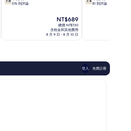
7.8
7.4
分，
分，
376 則評論
81 則評論
東
滿
滿
門
分
分
店
現
NT$689
10
10
羅
在
分，
分，
湖
總價 NT$730
價
不
不
含稅金和其他費用
格
8 月 9 日 - 8 月 10 日
8 月
錯
錯
為
哦，
哦，
NT$689
376
81
則
則
評
評
論
論
登入
免費註冊