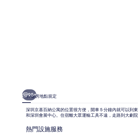
納
公
寓
的
相
片
集
95+
簡介
客房
地點
規定
深圳京基百納公寓的位置很方便，開車 5 分鐘內就可以
和深圳會展中心。住宿離大眾運輸工具不遠，走路到大劇院站只
熱門設施服務