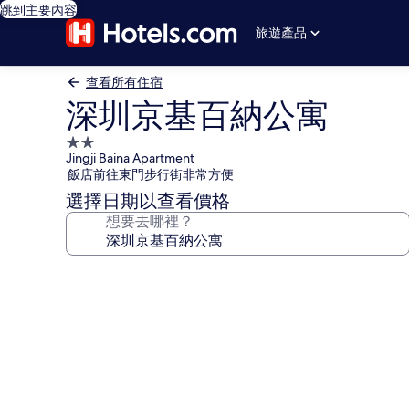
跳到主要內容
旅遊產品
查看所有住宿
深圳京基百納公寓
2.0
Jingji Baina Apartment
星
飯店前往東門步行街非常方便
級
選擇日期以查看價格
住
想要去哪裡？
宿
深
圳
京
基
百