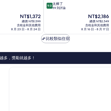
9.0
口
太棒了
9.0
分，
岸
59 則評論
滿
國
現
現
NT$1,372
NT$2,186
分
貿
在
在
10
總價 NT$1,599
地
總價 NT$2,549
價
價
含稅金和其他費用
含稅金和其他費用
分，
鐵
格
格
8 月 23 日 - 8 月 24 日
8 月 16 日 - 8 月 17 日
太
站
為
為
棒
店）
NT$1,372
NT$2,186
比較類似住宿
了，
羅
59
湖
則
評
論
越多，獎勵就越多！