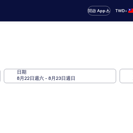
•
開啟 App
TWD
日期