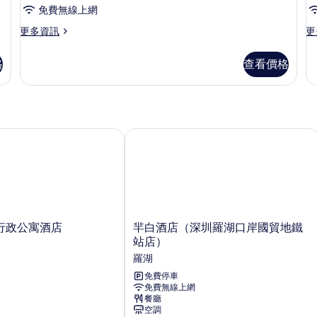
緻
免費無線上網
一
更
更
更多資訊
更
房
多
多
一
精
精
格
查看價格
緻
緻
廳
一
單
的
房
身
一
公
所
廳
寓
有
的
的
政公寓酒店
羋白酒店（深圳羅湖口岸國貿地鐵站店
詳
詳
相
情
情
片
羋
行政公寓酒店
羋白酒店（深圳羅湖口岸國貿地鐵
白
站店）
酒
羅湖
店
（深
免費停車
免費無線上網
圳
餐廳
羅
空調
湖