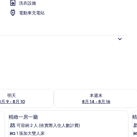
洗衣設施
電動車充電站
9 - 8月 10) 的供應情況
查看本週末 (8月 14 - 8月 16) 的供應情
明天
本週末
8月 9 - 8月 10
8月 14 - 8月 16
起居區 | 乒乓球
顯
40
精緻一房一廳
精
示
可容納 2 人 (依實際入住人數計費)
精
1 張加大雙人床