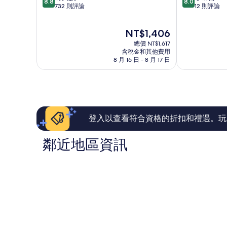
8.8
8.0
分，
分，
732 則評論
12 則評論
寓
滿
滿
酒
分
分
店
現
NT$1,406
10
10
福
在
分，
分，
總價 NT$1,617
田
價
有
非
含稅金和其他費用
格
8 月 16 日 - 8 月 17 日
夠
常
為
讚，
好，
NT$1,406
732
12
則
則
評
評
論
論
登入以查看符合資格的折扣和禮遇。玩
鄰近地區資訊