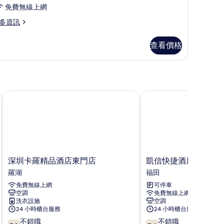
緻
免費無線上網
單
多資訊
身
公
查看價格
寓
的
所
有
）
深圳卡羅精品酒店東門店
凱信快捷酒店
相
片
深
凱
深圳卡羅精品酒店東門店
凱信快捷酒店
圳
信
羅湖
福田
卡
快
免費無線上網
可停車
羅
捷
空調
免費無線上網
精
酒
洗衣設施
空調
品
店
24 小時櫃台服務
24 小時櫃台服務
酒
福
7.8
7.4
不錯哦
不錯哦
店
田