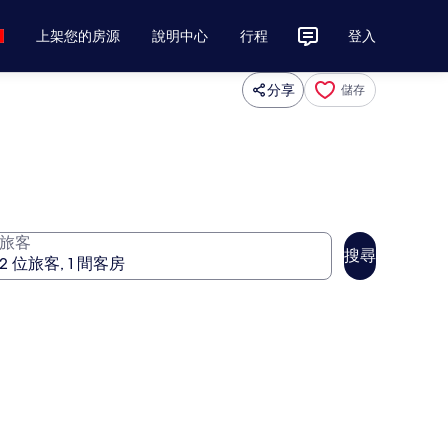
上架您的房源
說明中心
行程
登入
分享
儲存
旅客
搜尋