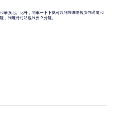
街和華強北。此外，開車一下下就可以到羅湖邊境管制通道和
鐘，到鹿丹村站也只要 9 分鐘。