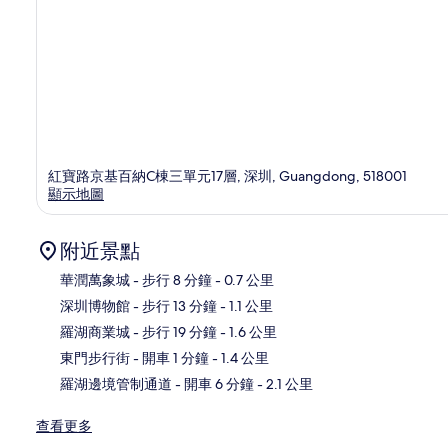
紅寶路京基百納C棟三單元17層, 深圳, Guangdong, 518001
顯示地圖
附近景點
華潤萬象城
- 步行 8 分鐘
- 0.7 公里
深圳博物館
- 步行 13 分鐘
- 1.1 公里
地
羅湖商業城
- 步行 19 分鐘
- 1.6 公里
東門步行街
- 開車 1 分鐘
- 1.4 公里
羅湖邊境管制通道
- 開車 6 分鐘
- 2.1 公里
查看更多