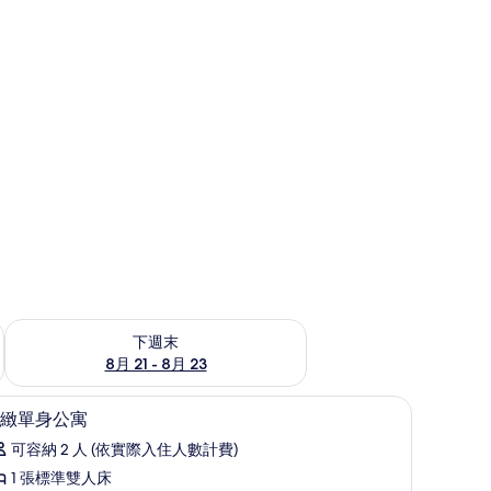
況
查看下週末 (8月 21 - 8月 23) 的供應情況
下週末
8月 21 - 8月 23
客房
顯
24
緻單身公寓
示
可容納 2 人 (依實際入住人數計費)
精
1 張標準雙人床