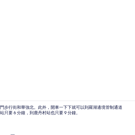
住宿景觀
到東門步行街和華強北。此外，開車一下下就可以到羅湖邊境管制通道
要 6 分鐘，到鹿丹村站也只要 9 分鐘。
住宿一隅