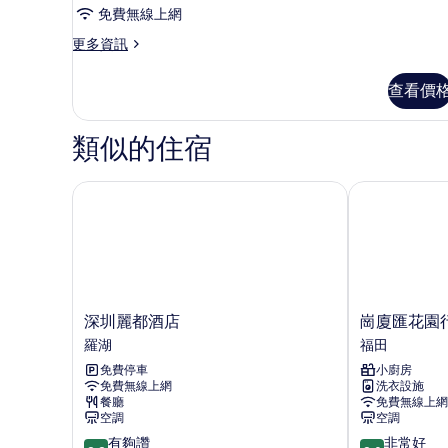
璨
免費無線上網
夜
更
更多資訊
景
多
大
璀
查看價
璨
床
夜
房
景
類似的住宿
大
的
床
所
房
深圳麗都酒店
崗廈匯花園行
的
有
詳
相
情
片
深
崗
深圳麗都酒店
崗廈匯花園
圳
廈
羅湖
福田
麗
匯
免費停車
小廚房
都
花
免費無線上網
洗衣設施
酒
園
餐廳
免費無線上網
店
行
空調
空調
羅
政
8.8
8.0
有夠讚
非常好
湖
公