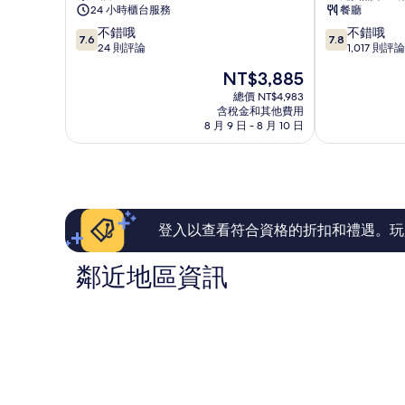
杜
特
24 小時櫃台服務
餐廳
莫
利
7.6
7.8
不錯哦
不錯哦
Velasca
IH
7.6
7.8
分，
分，
24 則評論
1,017 則評論
米
飯
滿
滿
蘭
店
現
NT$3,885
分
分
中
米
在
10
10
總價 NT$4,983
心
蘭
價
含稅金和其他費用
分，
分，
中
格
8 月 9 日 - 8 月 10 日
不
不
心
為
錯
錯
NT$3,885
哦，
哦，
24
1,017
則
則
評
評
論
論
登入以查看符合資格的折扣和禮遇。玩
鄰近地區資訊