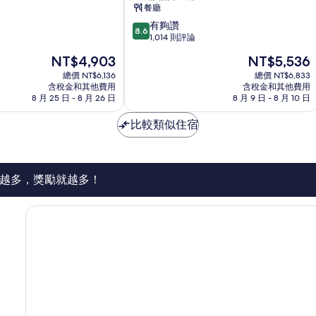
米
餐廳
蘭
8.6
有夠讚
中
8.6
分，
1,014 則評論
心
滿
現
現
NT$4,903
NT$5,536
分
在
在
10
總價 NT$6,136
總價 NT$6,833
價
價
含稅金和其他費用
含稅金和其他費用
分，
格
格
8 月 25 日 - 8 月 26 日
8 月 9 日 - 8 月 10 日
有
為
為
夠
NT$4,903
NT$5,536
比較類似住宿
讚，
1,014
則
評
論
越多，獎勵就越多！