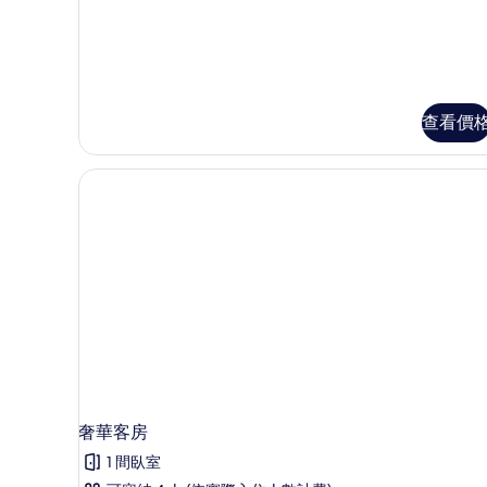
查看價
奢華客房
1 間臥室