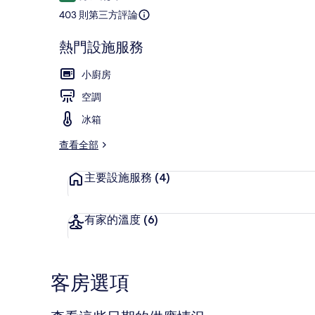
論
403 則第三方評論
熱門設施服務
標準客房 | 
小廚房
空調
冰箱
查看全部
主要設施服務
(4)
有家的溫度
(6)
客房選項