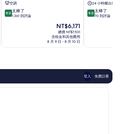
騎
博
空調
24 小時櫃台服務
士
科
9.0
9.0
太棒了
太棒了
飯
尼
9.0
9.0
分，
分，
1,361 則評論
70 則評論
店
盧
滿
滿
米
多
現
NT$6,171
分
分
蘭
維
在
10
10
總價 NT$7,531
中
卡
價
含稅金和其他費用
分，
分，
心
門
格
8 月 9 日 - 8 月 10 日
8 月
太
太
為
棒
棒
NT$6,171
了，
了，
1,361
70
則
則
評
評
論
論
登入
免費註冊