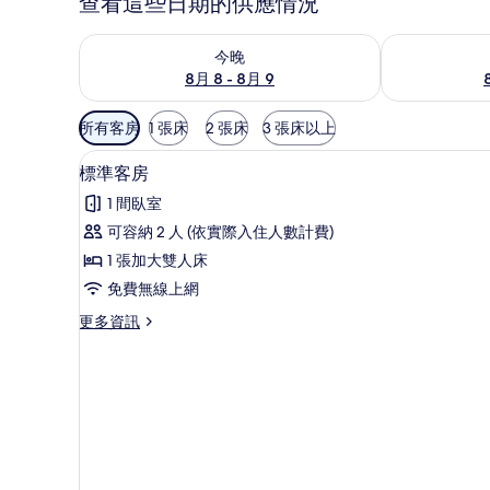
查看這些日期的供應情況
查看今晚 (8月 8 - 8月 9) 的供應情況
查看明天 (8月 
今晚
8月 8 - 8月 9
可
所有客房
1 張床
2 張床
3 張床以上
用
標準客房 | 義大利 Frette
顯
的
6
標準客房
示
客
1 間臥室
房
標
可容納 2 人 (依實際入住人數計費)
篩
準
1 張加大雙人床
選
客
條
免費無線上網
房
件
更
更多資訊
的
多
所
標
準
有
客
相
房
的
片
詳
情