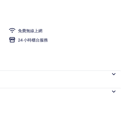
義大利 Frette 床單、高級寢具、舒適加層、客房內保險箱
免費無線上網
24 小時櫃台服務