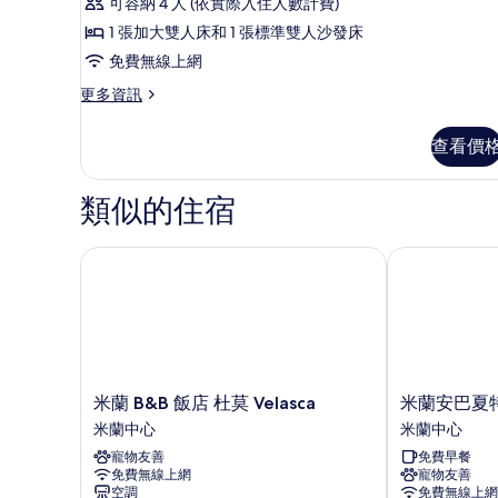
可容納 4 人 (依實際入住人數計費)
1 張加大雙人床和 1 張標準雙人沙發床
免費無線上網
更
更多資訊
多
奢
查看價
華
客
房
類似的住宿
的
詳
情
米蘭 B&B 飯店 杜莫 Velasca
米蘭安巴夏特利
米
米
米蘭 B&B 飯店 杜莫 Velasca
米蘭安巴夏特
蘭
蘭
米蘭中心
米蘭中心
B&B
安
寵物友善
免費早餐
飯
巴
免費無線上網
寵物友善
店
夏
空調
免費無線上網