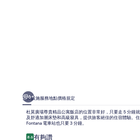
貴
精
品
公
寓
飯
店
的
相
片
6+
簡介
設施服務
地點
價格
規定
集
杜莫廣場尊貴精品公寓飯店的位置非常好，只要走 5 分
及舒適加層床墊和高級寢具，提供旅客絕佳的住宿體驗。住宿離
Fontana 電車站也只要 3 分鐘。
評
有夠讚
8.6
8.6 分，滿分 10 分，