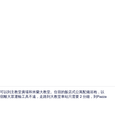
外觀
鐘就可以到主教堂廣場和米蘭大教堂。住宿的飯店式公寓配備浴袍，以
大眾運輸工具不遠，走路到大教堂車站只需要 2 分鐘，到Piazza
標準客房 |