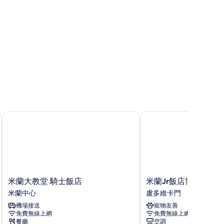
米蘭大教堂 騎士飯店
米蘭Jr飯店博科尼
米
米
米蘭大教堂 騎士飯店
米蘭Jr飯店博科尼
蘭
蘭
米蘭中心
盧多維卡門
大
Jr
機場接送
寵物友善
教
飯
免費無線上網
免費無線上網
堂
店
餐廳
空調