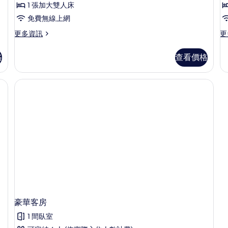
1 張加大雙人床
免費無線上網
更
更
更多資訊
更
多
多
高
普
格
查看價格
級
通
客
客
房
房
的
的
詳
詳
情
情
豪華客房
1 間臥室