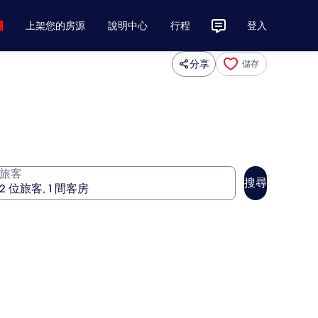
上架您的房源
說明中心
行程
登入
分享
儲存
旅客
搜尋