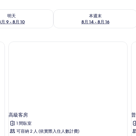
9 - 8月 10) 的供應情況
查看本週末 (8月 14 - 8月 16) 的供應情
明天
本週末
8月 9 - 8月 10
8月 14 - 8月 16
 床單、高級寢具、舒適加層、客房內保險箱
高級客房
普
1 間臥室
可容納 2 人 (依實際入住人數計費)