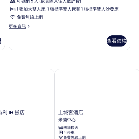
可容納 6 人 (依實際入住人數計費)
1 張加大雙人床, 1 張標準雙人床和 1 張標準雙人沙發床
免費無線上網
更
更多資訊
多
豪
格
查看價格
華
客
房
的
詳
情
 IH 飯店
上城宮酒店
上
利 IH 飯店
上城宮酒店
城
米蘭中心
宮
機場接送
酒
可停車
店
免費無線上網