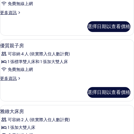
致
免費無線上網
大
更
更多資訊
床
多
房
優
選擇日期以查看價格
致
的
大
所
床
客房
顯
6
房
優質親子房
有
示
的
相
可容納 4 人 (依實際入住人數計費)
詳
優
情
片
1 張標準雙人床和 1 張加大雙人床
質
免費無線上網
親
更
更多資訊
子
多
房
優
選擇日期以查看價格
質
的
親
所
子
客房
顯
15
房
雅緻大床房
有
示
的
相
可容納 2 人 (依實際入住人數計費)
詳
雅
情
片
1 張加大雙人床
緻