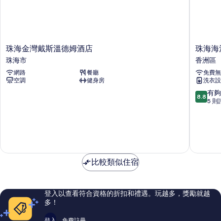
珠
珠
珠海金灣戴斯溫德姆酒店
珠海海
海
海
珠海市
香洲區
金
海
網路
餐廳
免費無
灣
洋
空調
健身房
洗衣設
戴
密
斯
碼
8.8
有夠
8.8
溫
美
分，
5 則
德
宿
滿
姆
香
分
酒
洲
10
店
區
分，
珠
有
海
夠
比較類似住宿
市
讚，
5
則
評
登入以查看符合資格的折扣和禮遇。玩越多，獎勵就越
論
多！
登入
免費註冊