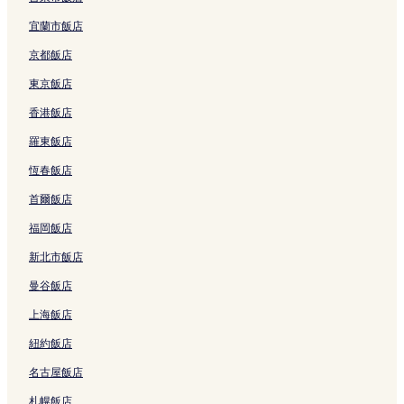
的
b
r
連
y
k
宜蘭市飯店
結
I
H
H
o
京都飯店
G
t
的
e
東京飯店
連
l
香港飯店
結
的
連
羅東飯店
結
恆春飯店
首爾飯店
福岡飯店
新北市飯店
曼谷飯店
上海飯店
紐約飯店
名古屋飯店
札幌飯店