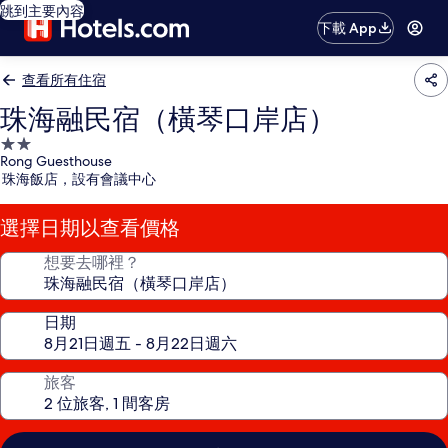
跳到主要內容
下載 App
查看所有住宿
珠海融民宿（橫琴口岸店）
2.0
Rong Guesthouse
星
珠海飯店，設有會議中心
級
住
選擇日期以查看價格
宿
想要去哪裡？
日期
旅客