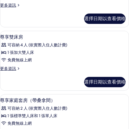
雙
更
更多資訊
床
多
房
豪
選擇日期以查看價格
華
的
雙
所
床
客房
顯
6
房
尊享雙床房
有
示
的
相
可容納 4 人 (依實際入住人數計費)
詳
尊
情
片
1 張加大雙人床
享
免費無線上網
雙
更
更多資訊
床
多
房
尊
選擇日期以查看價格
享
的
雙
所
床
客房
顯
22
房
尊享家庭套房（帶桑拿間）
有
示
的
相
可容納 2 人 (依實際入住人數計費)
詳
尊
情
片
1 張標準雙人床和 1 張單人床
享
免費無線上網
家