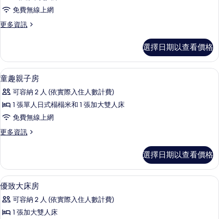
致
條
免費無線上網
雙
件
更
更多資訊
床
多
房
優
選擇日期以查看價格
致
的
雙
所
床
客房
顯
31
房
童趣親子房
有
示
的
相
可容納 2 人 (依實際入住人數計費)
詳
童
情
片
1 張單人日式榻榻米和 1 張加大雙人床
趣
免費無線上網
親
更
更多資訊
子
多
房
童
選擇日期以查看價格
趣
的
親
所
子
客房
顯
14
房
優致大床房
有
示
的
相
可容納 2 人 (依實際入住人數計費)
詳
優
情
片
1 張加大雙人床