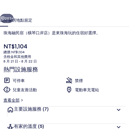
琴
一個
下一個
口
203+
簡介
客房
地點
規定
岸
珠海融民宿（橫琴口岸店）是來珠海玩的住宿好選擇。
店）
的
目
NT$1,104
前
總價 NT$1,104
相
的
含稅金和其他費用
價
8 月 21 日 - 8 月 22 日
片
格
熱門設施服務
是
集
NT$1,104
可停車
客房
禁煙
兒童友善活動
電動車充電站
查看全部
主要設施服務
(7)
有家的溫度
(5)