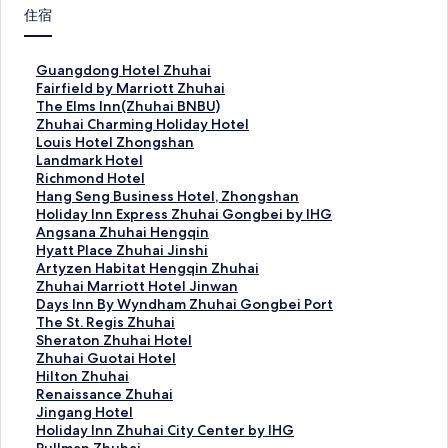
住宿
G
Guangdong Hotel Zhuhai
u
F
Fairfield by Marriott Zhuhai
a
a
T
The Elms lnn(Zhuhai BNBU)
n
i
h
Z
Zhuhai Charming Holiday Hotel
g
r
e
h
L
Louis Hotel Zhongshan
d
f
E
u
o
L
Landmark Hotel
o
i
l
h
u
a
R
Richmond Hotel
n
e
m
a
i
n
i
H
Hang Seng Business Hotel, Zhongshan
g
l
s
i
s
d
c
a
H
Holiday Inn Express Zhuhai Gongbei by IHG
H
d
l
C
H
m
h
n
o
A
Angsana Zhuhai Hengqin
o
b
n
h
o
a
m
g
l
n
H
Hyatt Place Zhuhai Jinshi
t
y
n
a
t
r
o
S
i
g
y
A
Artyzen Habitat Hengqin Zhuhai
e
M
(
r
e
k
n
e
d
s
a
r
Z
Zhuhai Marriott Hotel Jinwan
l
a
Z
m
l
H
d
n
a
a
t
t
h
D
Days Inn By Wyndham Zhuhai Gongbei Port
Z
r
h
i
Z
o
H
g
y
n
t
y
u
a
T
The St. Regis Zhuhai
h
r
u
n
h
t
o
B
I
a
P
z
h
y
h
S
Sheraton Zhuhai Hotel
u
i
h
g
o
e
t
u
n
Z
l
e
a
s
e
h
Z
Zhuhai Guotai Hotel
h
o
a
H
n
l
e
s
n
h
a
n
i
I
S
e
h
H
Hilton Zhuhai
a
t
i
o
g
的
l
i
E
u
c
H
M
n
t
r
u
i
R
Renaissance Zhuhai
i
t
B
l
s
連
的
n
x
h
e
a
a
n
.
a
h
l
e
J
Jingang Hotel
的
Z
N
i
h
結
連
e
p
a
Z
b
r
B
R
t
a
t
n
i
H
Holiday Inn Zhuhai City Center by IHG
連
h
B
d
a
結
s
r
i
h
i
r
y
e
o
i
o
a
n
o
P