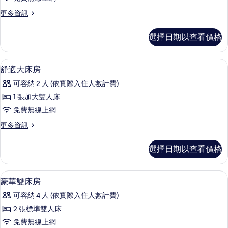
大
更
更多資訊
床
多
房
特
選擇日期以查看價格
惠
的
大
所
床
客房
顯
17
房
舒適大床房
有
示
的
相
可容納 2 人 (依實際入住人數計費)
詳
舒
情
片
1 張加大雙人床
適
免費無線上網
大
更
更多資訊
床
多
房
舒
選擇日期以查看價格
適
的
大
所
床
客房
顯
9
房
豪華雙床房
有
示
的
相
可容納 4 人 (依實際入住人數計費)
詳
豪
情
片
2 張標準雙人床
華
免費無線上網