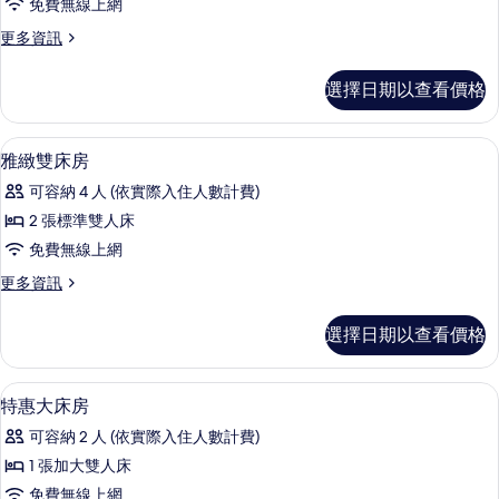
免費無線上網
大
更
更多資訊
床
多
房
雅
選擇日期以查看價格
緻
的
大
所
床
客房
顯
11
房
雅緻雙床房
有
示
的
相
可容納 4 人 (依實際入住人數計費)
詳
雅
情
片
2 張標準雙人床
緻
免費無線上網
雙
更
更多資訊
床
多
房
雅
選擇日期以查看價格
緻
的
雙
所
床
客房
顯
13
房
特惠大床房
有
示
的
相
可容納 2 人 (依實際入住人數計費)
詳
特
情
片
1 張加大雙人床
惠
免費無線上網