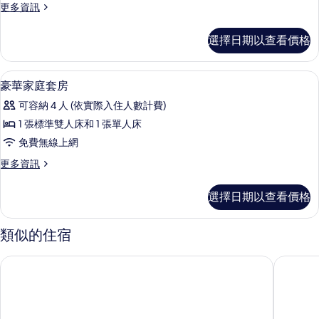
更
更多資訊
庭
多
套
尊
選擇日期以查看價格
享
房
家
（帶
庭
客房
顯
20
套
豪華家庭套房
桑
示
房
拿
可容納 4 人 (依實際入住人數計費)
（帶
豪
桑
間）
1 張標準雙人床和 1 張單人床
華
拿
的
免費無線上網
間）
家
的
所
更
更多資訊
庭
詳
多
有
情
套
豪
選擇日期以查看價格
相
華
房
家
片
的
庭
類似的住宿
套
所
房
珠海金灣戴斯溫德姆酒店
珠海海洋
有
的
詳
相
情
片