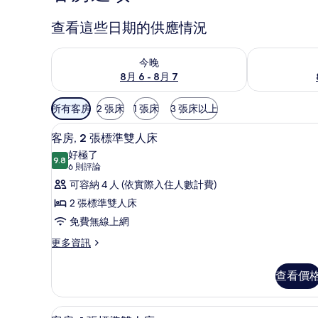
查看這些日期的供應情況
查看今晚 (8月 6 - 8月 7) 的供應情況
查看明天 (8月 
今晚
8月 6 - 8月 7
可
所有客房
2 張床
1 張床
3 張床以上
用
低過敏寢具、迷你吧、客房內
顯
的
4
客房, 2 張標準雙人床
示
客
好極了
9.8
房
9.8 分，滿分 10 分
客
(6
6 則評論
篩
則
房,
可容納 4 人 (依實際入住人數計費)
選
評
2
2 張標準雙人床
條
論)
張
免費無線上網
件
標
更
更多資訊
多
準
客
雙
查看價
房,
人
2
張
床
低過敏寢具、迷你吧、客房內
顯