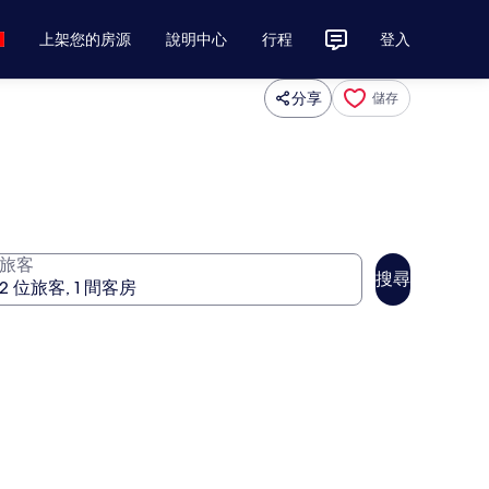
上架您的房源
說明中心
行程
登入
分享
儲存
旅客
搜尋