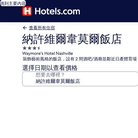
跳到主要內容
查看所有住宿
納許維爾韋莫爾飯店
3.5
Waymore's Hotel Nashville
星
裝飾藝術風格的飯店，設有 2 間酒吧/酒廊並鄰近日產體育場
級
選擇日期以查看價格
住
想要去哪裡？
宿
納
許
維
爾
韋