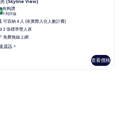
4
房 (Skyline View)
的
示
有夠讚
8
所
8.8 分，滿分 10 分
客
(5
5 則評論
則
有
房
可容納 4 人 (依實際入住人數計費)
評
相
Skyline
2 張標準雙人床
論)
iew)
片
免費無線上網
的
多資訊
所
有
查看價格
相
kyline
ew)
片