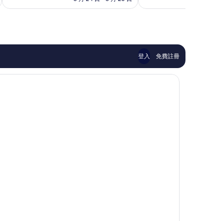
棒
太
寓
Nashville
為
了，
棒
飯
NT$4,555
1,603
了，
店
則
2,762
納
評
則
許
論
評
維
論
爾
登入
免費註冊
市
區