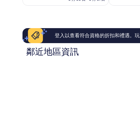
棒
非
富
區
為
了，
常
飯
NT$2,868
1,973
好，
店
則
4,700
納
評
則
許
論
評
維
論
爾
登入以查看符合資格的折扣和禮遇。玩
市
區
鄰近地區資訊