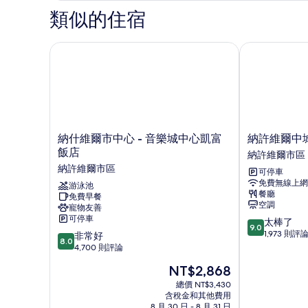
簡
間
類似的住宿
臥
易
室,
廚
簡
納什維爾市中心 - 音樂城中心凱富飯店
納許維爾中城 C
房
易
廚
的
房
所
的
詳
有
情
相
納
納
納什維爾市中心 - 音樂城中心凱富
納許維爾中城 
片
什
許
飯店
納許維爾市區
維
維
納許維爾市區
可停車
爾
爾
免費無線上網
市
游泳池
中
餐廳
免費早餐
中
城
空調
寵物友善
心
Cambria
可停車
9.0
太棒了
-
飯
9.0
分，
1,973 則評
8.0
音
非常好
店
8.0
滿
分，
樂
4,700 則評論
納
分
滿
城
許
現
NT$2,868
10
分
中
維
在
分，
10
心
總價 NT$3,430
爾
價
太
含稅金和其他費用
分，
凱
市
格
8 月 30 日 - 8 月 31 日