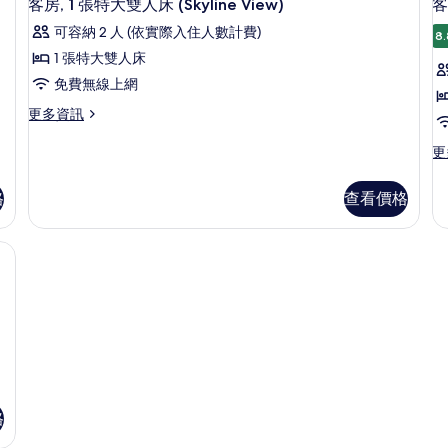
5
特
客房, 1 張特大雙人床 (Skyline View)
客
人
大
示
大
可容納 2 人 (依實際入住人數計費)
雙
雙
8.
床,
客
人
人
1 張特大雙人床
簡
房,
床,
床
免費無線上網
簡
的
易
1
(
易
詳
更
更多資訊
V
張
廚
廚
情
多
房
特
房
客
更
更
的
房,
多
大
的
詳
1
客
情
雙
格
查看價格
所
張
房
特
人
(S
有
大
Vi
| 低過敏寢具、迷你吧、客房內保險箱、書桌
床
相
雙
的
(Skyline
人
片
詳
床
情
View)
(Skyline
的
View)
所
的
詳
有
情
相
格
片