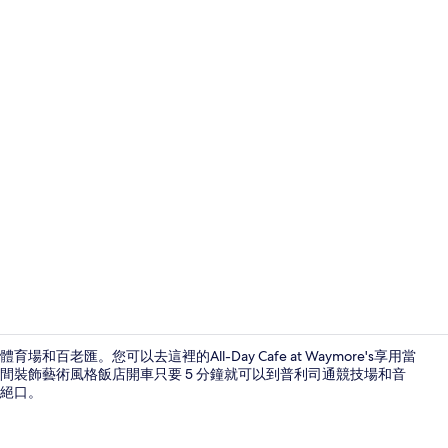
早餐，供應
老匯。您可以去這裡的All-Day Cafe at Waymore's享用當
間裝飾藝術風格飯店開車只要 5 分鐘就可以到普利司通競技場和音
絕口。
2 間酒吧/