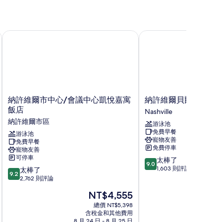
納許維爾市中心/會議中心凱悅嘉寓飯店
納許維爾貝爾維尤凱富
納
納
納許維爾市中心/會議中心凱悅嘉寓
納許維爾貝爾維尤凱
許
許
飯店
Nashville
維
維
納許維爾市區
游泳池
爾
爾
免費早餐
市
游泳池
貝
寵物友善
免費早餐
中
爾
免費停車
寵物友善
心/
維
可停車
9.0
太棒了
會
尤
9.0
分，
1,603 則評論
9.2
議
太棒了
凱
9.2
滿
分，
中
2,762 則評論
富
分
滿
心
套
現
NT$4,555
10
分
凱
房
在
分，
10
悅
總價 NT$5,398
飯
價
太
含稅金和其他費用
分，
嘉
店
格
8 月 24 日 - 8 月 25 日
8 月