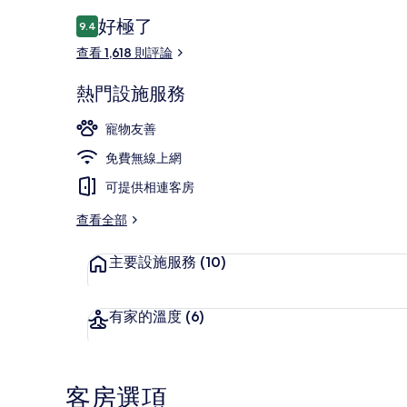
評
好極了
9.4
9.4 分，滿分 10 分，
論
查看 1,618 則評論
開放式客房, 簡
熱門設施服務
寵物友善
免費無線上網
可提供相連客房
查看全部
主要設施服務
(10)
有家的溫度
(6)
客房選項