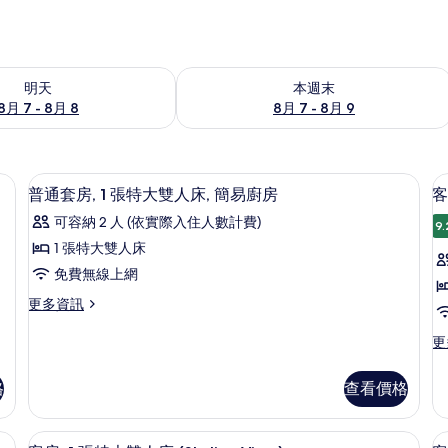
7 - 8月 8) 的供應情況
查看本週末 (8月 7 - 8月 9) 的供應情況
明天
本週末
8月 7 - 8月 8
8月 7 - 8月 9
保險箱、書桌
普通套房, 1 張特大雙人床, 簡易廚房
顯
8
普通套房, 1 張特大雙人床, 簡易廚房
客
示
可容納 2 人 (依實際入住人數計費)
9.
普
1 張特大雙人床
通
房
免費無線上網
1
套
更
更多資訊
房,
多
1
普
更
更
通
多
張
套
客
特
格
查看價格
房,
房,
1
大
1
張
張
保險箱、書桌
雙
客房, 1 張特大雙人床 (Skyline Vi
顯
特