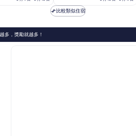
極
為
為
了，
NT$3,959
NT$3,886
比較類似住宿
2,433
則
評
論
越多，獎勵就越多！