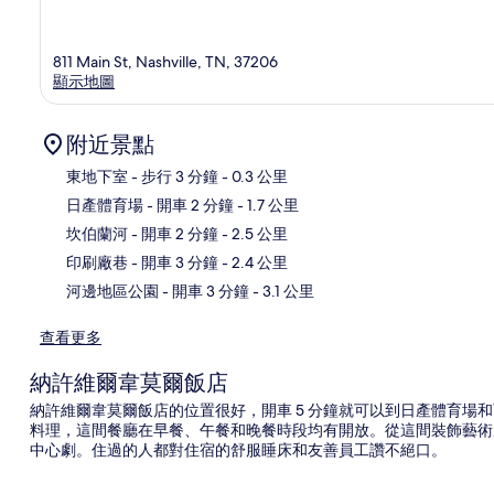
811 Main St, Nashville, TN, 37206
顯示地圖
附近景點
東地下室
- 步行 3 分鐘
- 0.3 公里
日產體育場
- 開車 2 分鐘
- 1.7 公里
地
坎伯蘭河
- 開車 2 分鐘
- 2.5 公里
印刷廠巷
- 開車 3 分鐘
- 2.4 公里
河邊地區公園
- 開車 3 分鐘
- 3.1 公里
查看更多
納許維爾韋莫爾飯店
納許維爾韋莫爾飯店的位置很好，開車 5 分鐘就可以到日產體育場和百老匯。您可
料理，這間餐廳在早餐、午餐和晚餐時段均有開放。從這間裝飾藝術風
中心劇。住過的人都對住宿的舒服睡床和友善員工讚不絕口。