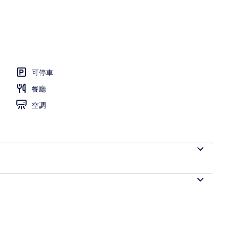
易廚房 (King + Twin Bunk Beds) | 低過敏寢具、迷你吧、客房內保險箱、書桌
可停車
餐廳
空調