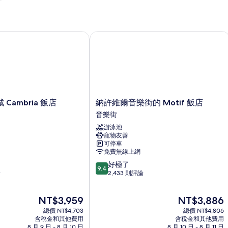
ambria 飯店
納許維爾音樂街的 Motif 飯店
納
Cambria 飯店
納許維爾音樂街的 Motif 飯店
許
音樂街
維
游泳池
爾
寵物友善
音
可停車
樂
免費無線上網
街
9.4
好極了
的
9.4
分，
論
2,433 則評論
Motif
滿
飯
分
店
現
現
NT$3,959
NT$3,886
10
音
在
在
分，
總價 NT$4,703
樂
總價 NT$4,806
價
價
好
含稅金和其他費用
含稅金和其他費用
街
格
格
8 月 9 日 - 8 月 10 日
8 月 10 日 - 8 月 11 日