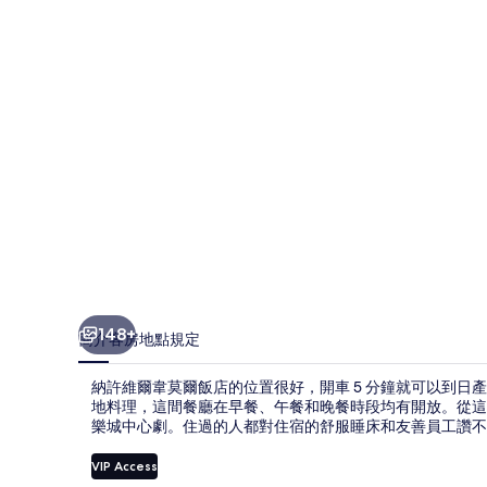
莫
爾
飯
店
的
相
片
集
148+
簡介
客房
地點
規定
納許維爾韋莫爾飯店的位置很好，開車 5 分鐘就可以到日產體育場和百
地料理，這間餐廳在早餐、午餐和晚餐時段均有開放。從這
樂城中心劇。住過的人都對住宿的舒服睡床和友善員工讚不
VIP Access