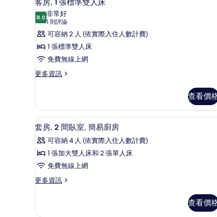
5
標
客房, 1 張標準雙人床
的
示
準
非常好
雙
8.0
所
8.0 分，滿分 10 分
客
(1
1 則評論
人
則
有
房,
可容納 2 人 (依實際入住人數計費)
床
評
的
相
1
1 張標準雙人床
詳
論)
張
片
免費無線上網
情
標
更
更多資訊
多
準
客
雙
查看價
房,
人
1
張
床
套房, 2 間臥室, 簡易廚房 
顯
8
標
套房, 2 間臥室, 簡易廚房
的
示
準
可容納 4 人 (依實際入住人數計費)
雙
所
套
人
1 張加大雙人床和 2 張單人床
有
房,
床
免費無線上網
的
相
2
詳
更
更多資訊
間
片
情
多
臥
套
查看價
房,
室,
2