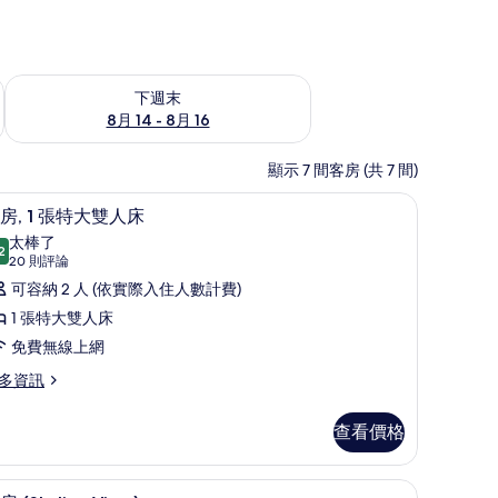
查看下週末 (8月 14 - 8月 16) 的供應情況
下週末
8月 14 - 8月 16
顯示 7 間客房 (共 7 間)
 | 低過敏寢具、迷你吧、客房內保險箱、書桌
客房, 1 張特大雙人床 | 低過敏寢具、迷你吧
顯
6
房, 1 張特大雙人床
示
太棒了
2
9.2 分，滿分 10 分
客
(20
20 則評論
則
,
可容納 2 人 (依實際入住人數計費)
評
1 張特大雙人床
論)
張
免費無線上網
特
多資訊
大
雙
查看價格
人
ew) | 低過敏寢具、迷你吧、客房內保險箱、書桌
床
低過敏寢具、迷你吧、客房內保險箱、書桌
顯