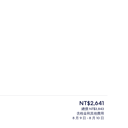
午餐和晚餐
2 間酒吧/酒廊、天台酒吧
目
NT$2,641
前
總價 NT$3,843
的
含稅金和其他費用
酒廊、天台酒吧
都會套房 | 低過敏寢具、迷你吧、客
價
8 月 9 日 - 8 月 10 日
格
是