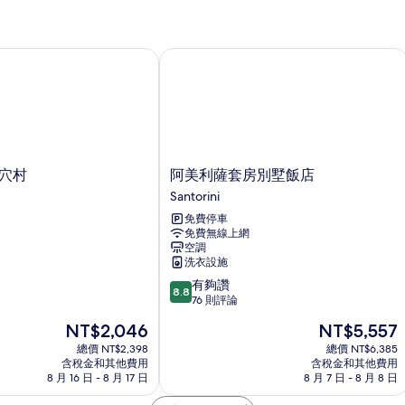
穴村
阿美利薩套房別墅飯店
阿
 洞穴村
阿美利薩套房別墅飯店
美
Santorini
利
免費停車
薩
免費無線上網
套
空調
房
洗衣設施
別
8.8
有夠讚
墅
8.8
分，
76 則評論
飯
滿
店
現
現
NT$2,046
NT$5,557
分
Santorini
在
在
10
總價 NT$2,398
總價 NT$6,385
價
價
含稅金和其他費用
含稅金和其他費用
分，
格
格
8 月 16 日 - 8 月 17 日
8 月 7 日 - 8 月 8 日
有
為
為
夠