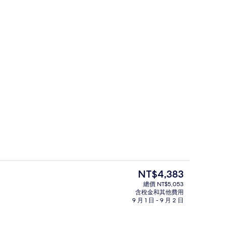
3 間臥室, 露台 | 高級寢具、舒適加層、客房內保險箱、熨斗/熨衣板
普通開放式套房, 露台 | 高級寢具、
目
NT$4,383
前
總價 NT$5,053
的
含稅金和其他費用
, 露台 | 起居區 | 32-吋智慧型電視、有線頻道、電視
外觀
價
9 月 1 日 - 9 月 2 日
格
是