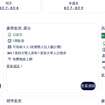
7 - 8月 8) 的供應情況
查看本週末 (8月 7 - 8月 9) 的供應情況
明天
本週末
8月 7 - 8月 8
8月 7 - 8月 9
級寢具、舒適加層、客房內保險箱、熨斗/熨衣板
豪華套房, 露台 | 高級寢具、舒適加
顯
10
豪華套房, 露台
高
示
花園景
8.
豪
1 間臥室
華
可容納 3 人 (依實際入住人數計費)
套
1 張特大雙人床和 1 張加大單人沙發床
房,
寓
免費無線上網
3
露
更
更多資訊
台
多
的
豪
更
更
華
多
室
所
套
高
格
查看價格
有
房,
級
露
公
相
台
寓,
| 高級寢具、舒適加層、客房內保險箱、熨斗/熨衣板
高級寢具、舒適加層、客房內保險箱、
顯
片
的
7
3
標準套房
豪
詳
示
間