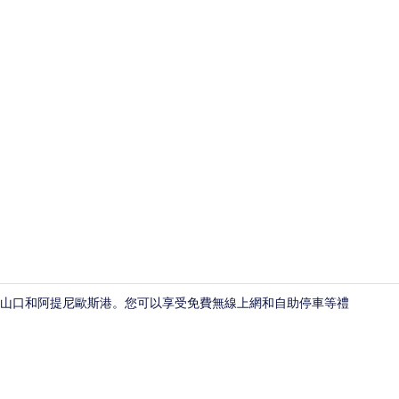
高級公寓, 
尼火山口和阿提尼歐斯港。您可以享受免費無線上網和自助停車等禮
普通開放式套房