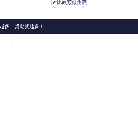
NT$2,046
NT$5,557
比較類似住宿
讚，
76
則
評
論
越多，獎勵就越多！