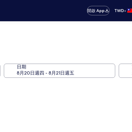
•
開啟 App
TWD
日期