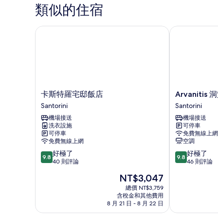
所
庭
類似的住宿
房
有
的
相
詳
卡斯特羅宅邸飯店
Arvanitis 洞
情
片
卡
Arvanitis
卡斯特羅宅邸飯店
Arvanitis
斯
洞
Santorini
Santorini
特
穴
機場接送
機場接送
羅
村
洗衣設施
可停車
宅
Santorini
可停車
免費無線上網
邸
免費無線上網
空調
飯
9.8
9.8
好極了
好極了
店
9.8
9.8
分，
分，
40 則評論
46 則評論
Santorini
滿
滿
現
NT$3,047
分
分
在
10
10
總價 NT$3,759
價
含稅金和其他費用
分，
分，
格
8 月 21 日 - 8 月 22 日
好
好
為
極
極