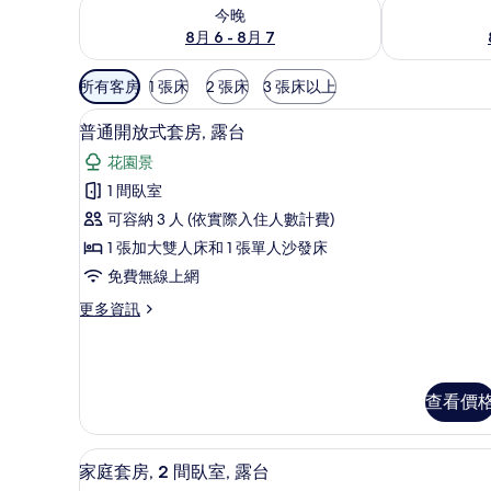
查看今晚 (8月 6 - 8月 7) 的供應情況
查看明天 (8月 
今晚
8月 6 - 8月 7
可
所有客房
1 張床
2 張床
3 張床以上
用
普通開放式套房, 露台 | 高
顯
的
9
普通開放式套房, 露台
示
客
花園景
房
普
1 間臥室
篩
通
可容納 3 人 (依實際入住人數計費)
選
開
條
1 張加大雙人床和 1 張單人沙發床
放
件
免費無線上網
式
更
更多資訊
套
多
房,
普
通
露
開
查看價
台
放
式
的
套
家庭套房, 2 間臥室, 露台 
顯
所
房,
9
家庭套房, 2 間臥室, 露台
露
示