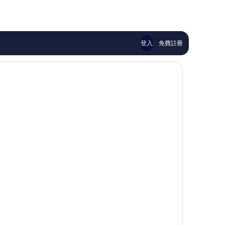
NT$4,533
了，
了，
7
12
則
則
評
評
論
論
登入
免費註冊