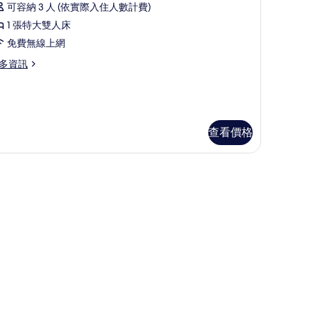
可容納 3 人 (依實際入住人數計費)
有
豪
1 張特大雙人床
相
華
免費無線上網
片
套
多資訊
房
的
所
有
查看價格
相
片