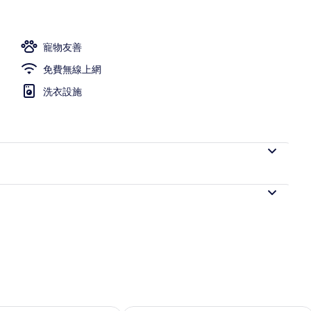
 間臥室, 露台 | 起居區 | 32-吋智慧型電視、有線頻道、電視
寵物友善
免費無線上網
洗衣設施