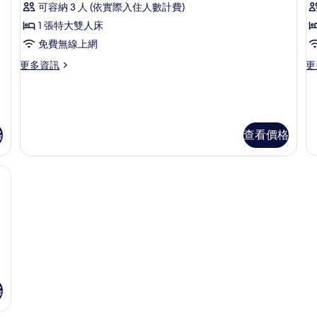
可容納 3 人 (依實際入住人數計費)
情
臥
標
室,
1 張特大雙人床
準
露
免費無線上網
台
套
的
更
更
更多資訊
更
房
詳
多
多
情
的
標
豪
準
華
所
套
套
有
房
房
格
查看價格
的
的
相
詳
詳
片
情
情
險箱、熨斗/熨衣板
格