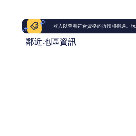
NT$3,047
了，
了，
40
46
則
則
評
評
論
論
登入以查看符合資格的折扣和禮遇。玩
鄰近地區資訊