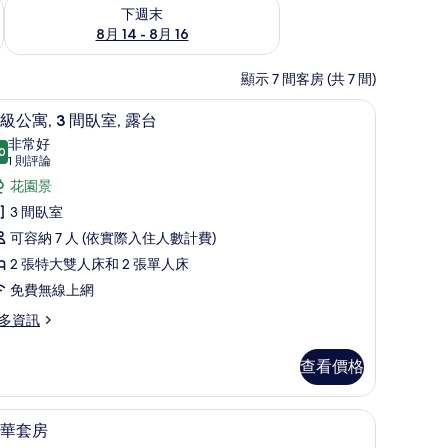
查看下週末 (8月 14 - 8月 16) 的供應情況
下週末
8月 14 - 8月 16
顯示 7 間客房 (共 7 間)
層、客房內保險箱、熨斗/熨衣板
高級公寓, 3 間臥室, 露台 | 高級寢具、舒適
顯
19
級公寓, 3 間臥室, 露台
示
非常好
0
8.0 分，滿分 10 分
高
(1
1 則評論
則
級
花園景
評
公
3 間臥室
論)
,
可容納 7 人 (依實際入住人數計費)
2 張特大雙人床和 2 張單人床
間
免費無線上網
臥
多資訊
,
露
查看價格
台
熨斗/熨衣板
的
高級寢具、舒適加層、客房內保險箱、熨斗/熨
顯
9
華套房
所
示