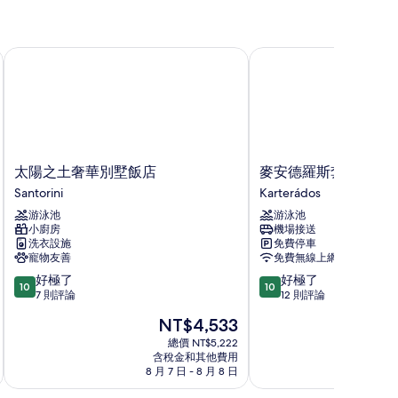
太陽之土奢華別墅飯店
麥安德羅斯套房
太
麥
太陽之土奢華別墅飯店
麥安德羅斯套房
陽
安
Santorini
Karterádos
之
德
游泳池
游泳池
土
羅
小廚房
機場接送
奢
斯
洗衣設施
免費停車
華
套
寵物友善
免費無線上網
別
房
10.0
10.0
好極了
好極了
墅
Karterádos
10
10
分，
分，
7 則評論
12 則評論
飯
滿
滿
店
現
NT$4,533
分
分
Santorini
在
10
10
總價 NT$5,222
價
含稅金和其他費用
分，
分，
格
8 月 7 日 - 8 月 8 日
8 
好
好
為
極
極