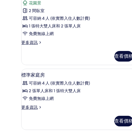
有
花園景
台
家
相
的
2 間臥室
庭
詳
片
可容納 4 人 (依實際入住人數計費)
情
套
1 張特大雙人床和 2 張單人床
房,
免費無線上網
2
更
更多資訊
間
多
臥
家
查看價
庭
室,
套
露
房,
高級寢具、舒適加層、客房內保
顯
8
2
台
標準家庭房
示
間
的
可容納 4 人 (依實際入住人數計費)
臥
標
所
室,
2 張單人床和 1 張特大雙人床
準
露
有
免費無線上網
台
家
相
的
更
更多資訊
庭
詳
多
片
情
房
標
查看價
準
的
家