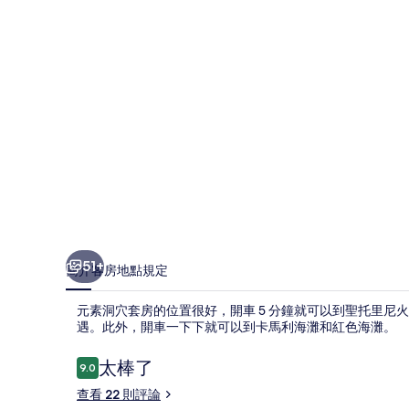
的
相
片
集
51+
簡介
客房
地點
規定
元素洞穴套房的位置很好，開車 5 分鐘就可以到聖托里
遇。此外，開車一下下就可以到卡馬利海灘和紅色海灘。
評
太棒了
9.0
9.0 分，滿分 10 分，
論
查看 22 則評論