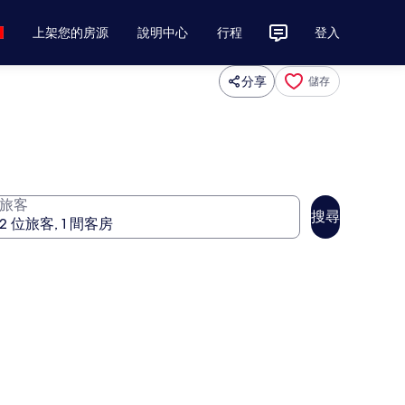
上架您的房源
說明中心
行程
登入
分享
儲存
旅客
搜尋